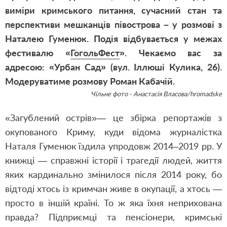
виміри кримського питання, сучасний стан та
перспективи мешканців півострова – у розмові з
Наталею Гуменюк. Подія відбувається у межах
фестивалю «
ГогольФест
». Чекаємо вас за
адресою: «Урбан Сад» (вул. Іллюші Кулика, 26).
Модеруватиме розмову Роман Кабачій.
Чільне фото - Анастасія Власова/hromadske
«Загублений острів»— це збірка репортажів з
окупованого Криму, куди відома журналістка
Наталя Гуменюк їздила упродовж 2014–2019 рр. У
книжці — справжні історії і трагедії людей, життя
яких кардинально змінилося після 2014 року, бо
відтоді хтось із кримчан живе в окупації, а хтось —
просто в іншій країні. То ж яка їхня неприхована
правда? Підприємці та пенсіонери, кримські