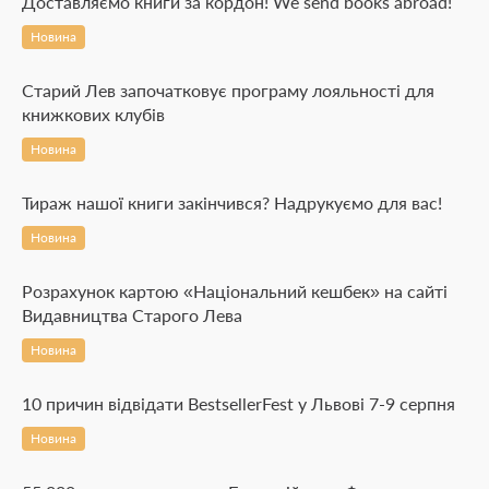
Доставляємо книги за кордон! We send books abroad!
Новина
Старий Лев започатковує програму лояльності для
книжкових клубів
Новина
Тираж нашої книги закінчився? Надрукуємо для вас!
Новина
Розрахунок картою «Національний кешбек» на сайті
Видавництва Старого Лева
Новина
10 причин відвідати BestsellerFest у Львові 7-9 серпня
Новина