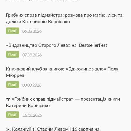
Грибних справ підмайстра: розмова про магію, ліси та
долю з Катериною Корнієнко
Події
06.08.2026
«Видавництво Старого Лева» на BestsellerFest
Події
07.08.2026
Книжковий клуб за книгою «Бджолине жало» Пола
Мюррея
Події
08.08.2026
🍄 «Грибних справ підмайстра» — презентація книги
Катерини Корнієнко
Події
16.08.2026
✂️ Колажуй зі Старим Левом | 16 серпня на