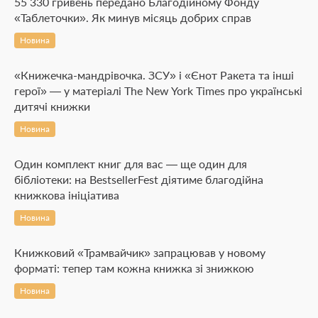
55 330 гривень передано Благодійному Фонду
«Таблеточки». Як минув місяць добрих справ
Новина
«Книжечка-мандрівочка. ЗСУ» і «Єнот Ракета та інші
герої» — у матеріалі The New York Times про українські
дитячі книжки
Новина
Один комплект книг для вас — ще один для
бібліотеки: на BestsellerFest діятиме благодійна
книжкова ініціатива
Новина
Книжковий «Трамвайчик» запрацював у новому
форматі: тепер там кожна книжка зі знижкою
Новина