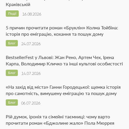
Краківській
Події
16.08.2026
5 причин прочитати роман «Бруклін» Колма Тойбіна:
історія про еміграцію, кохання та пошук дому
Блог
24.07.2026
BestsellerFest у Львові: Жан Рено, Артем Чех, Ірена
Карпа, Володимир Кличко та інші культові особистості
Блог
14.07.2026
«На захід від міста» Ганни Городецької: щемка історія
про самотність, вимушену еміграцію та пошук дому
Блог
06.07.2026
Рій думок, іронія та сімейні таємниці: чому варто
прочитати роман «Бджолине жало» Пола Мюррея