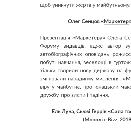
щоб уникнути жертв у майбутньому
Олег Сенцов «
Маркетер
Презентація «Маркетера» Олега Се
Форуму видавців, адже автор зу
автобіографічних оповідань режис
побут: навчання, веселощі в гуртож
тільки творили нову державу на фу
змінювали парадигму мислення. «Ма
віру у майбутнє, про юнацький мак
дружбу, про злети і падіння.
Ель Луна, Сьюзі Геррік «Сила тво
(Моноліт-Bizz, 201