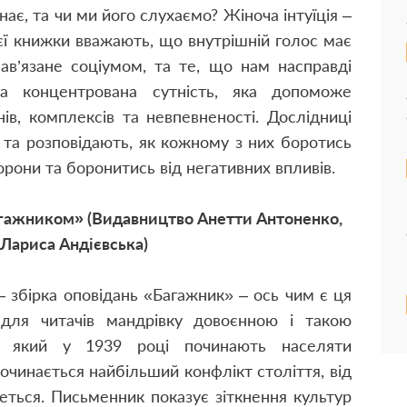
ає, та чи ми його слухаємо? Жіноча інтуїція –
єї книжки вважають, що внутрішній голос має
ав’язане соціумом, та те, що нам насправді
а концентрована сутність, яка допоможе
ів, комплексів та невпевненості. Дослідниці
і та розповідають, як кожному з них боротись
торони та боронитись від негативних впливів.
агажником» (Видавництво Анетти Антоненко,
 Лариса Андієвська)
– збірка оповідань «Багажник» – ось чим є ця
для читачів мандрівку довоєнною і такою
, який у 1939 році починають населяти
очинається найбільший конфлікт століття, від
еться. Письменник показує зіткнення культур