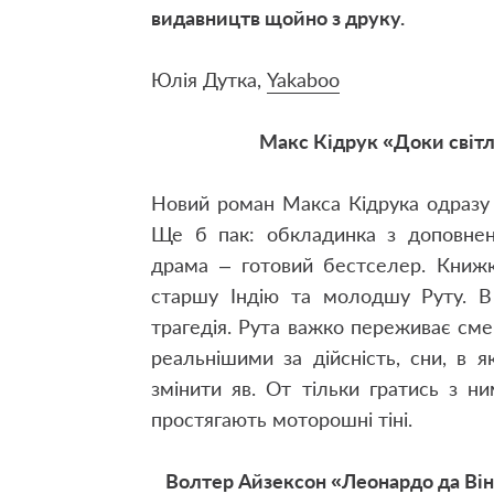
видавництв щойно з друку.
Юлія Дутка,
Yakaboo
Макс Кідрук «Доки світл
Новий роман Макса Кідрука одразу 
Ще б пак: обкладинка з доповнено
драма – готовий бестселер. Книжк
старшу Індію та молодшу Руту. В 
трагедія. Рута важко переживає смер
реальнішими за дійсність, сни, в 
змінити яв. От тільки гратись з н
простягають моторошні тіні.
Волтер Айзексон «Леонардо да Вінч