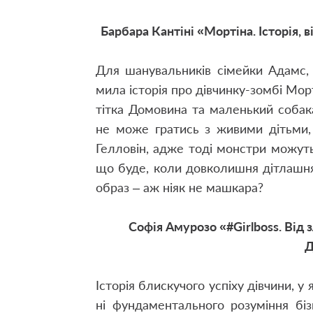
Барбара Кантіні «Мортіна. Історія, 
Для шанувальників сімейки Адамс, 
мила історія про дівчинку-зомбі Мор
тітка Домовина та маленький собак
не може гратись з живими дітьми, 
Гелловін, адже тоді монстри можут
що буде, коли довколишня дітлашня 
образ – аж ніяк не машкара?
Софія Амурозо «#Girlboss. Від 
Д
Історія блискучого успіху дівчини, у
ні фундаментального розуміння біз