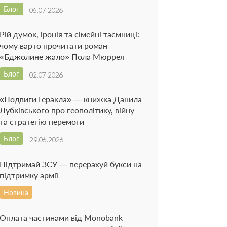
Блог
06.07.2026
Рій думок, іронія та сімейні таємниці:
чому варто прочитати роман
«Бджолине жало» Пола Мюррея
Блог
02.07.2026
«Подвиги Геракла» — книжка Данила
Лубківського про геополітику, війну
та стратегію перемоги
Блог
29.06.2026
Підтримай ЗСУ — перерахуй букси на
підтримку армії
Новина
Оплата частинами від Monobank