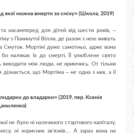
від якої можна вмерти зо сміху» (Школа, 2019)
та насамперед для дітей від шести років, –
тіну з Покинутої Вілли, де разом з нею живуть
а Смуток. Мортіні дуже самотньо, адже вона
бо налякає їх до смерті. Її улюблене свято
ь виходити між люди, не криючись. От тільки
дізнається, що Мортіма – не одна з них, а її
злидарки до владарки» (2019, пер. Ксенія
аниленко)
 якої не було ні належного стартового капіталу,
несу, ні корисних зв’язків… А зараз вона на