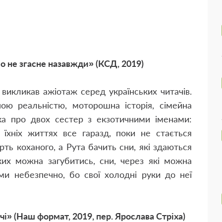
о не згасне назавжди» (КСД, 2019)
викликав ажіотаж серед українських читачів.
ю реальністю, моторошна історія, сімейна
а про двох сестер з екзотичними іменами:
їхніх життях все гаразд, поки не стається
ть коханого, а Рута бачить сни, які здаються
яких можна загубитись, сни, через які можна
ими небезпечно, бо свої холодні руки до неї
і» (Наш формат, 2019, пер. Ярослава Стріха)