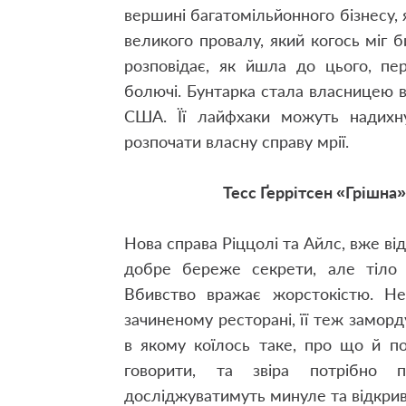
вершині багатомільйонного бізнесу, я
великого провалу, який когось міг б
розповідає, як йшла до цього, пе
болючі. Бунтарка стала власницею в
США. Її лайфхаки можуть надихну
розпочати власну справу мрії.
Тесс Ґеррітсен «Грішна»
Нова справа Ріццолі та Айлс, вже ві
добре береже секрети, але тіло
Вбивство вражає жорстокістю. Н
зачиненому ресторані, її теж заморд
в якому коїлось таке, про що й п
говорити, та звіра потрібно 
досліджуватимуть минуле та відкрив