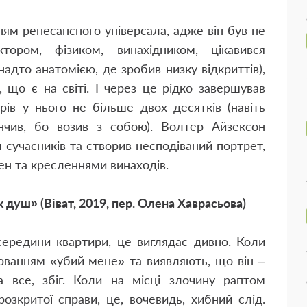
ням ренесансного універсала, адже він був не
тором, фізиком, винахідником, цікавився
надто анатомією, де зробив низку відкриттів),
 що є на світі. І через це рідко завершував
рів у нього не більше двох десятків (навіть
нчив, бо возив з собою). Волтер Айзексон
и сучасників та створив несподіваний портрет,
н та кресленнями винаходів.
душ» (Віват, 2019, пер. Олена Хаврасьова)
зсередини квартири, це виглядає дивно. Коли
юванням «убий мене» та виявляють, що він –
 все, збіг. Коли на місці злочину раптом
розкритої справи, це, вочевидь, хибний слід.