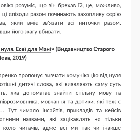
овіка розуміє, що він брехав їй, це, можливо,
 ці епізоди разом починають захопливу серію
а, який вміє зв’язати всі ниточки разом,
вши його жагу вбивати.
 нуля. Есеї для Мані
» (Видавництво Старого
ева, 2019)
ренко пропонує вивчати комунікацію від нуля
тішні дитячі слова, які виявляють саму суть
ть, яка допомагає знайти спільну мову та
піврозмовника, мовчання та дотики, які теж є
 Тут чимало інсайтів, прикладів та кейсів
епними назвами, які зацікавлять не тільки
 коло читачів, адже всі ми так чи інакше