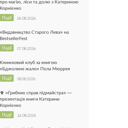
про магію, ліси та долю з Катериною
Корнієнко
Події
06.08.2026
«Видавництво Старого Лева» на
BestsellerFest
Події
07.08.2026
Книжковий клуб за книгою
«Бджолине жало» Пола Мюррея
Події
08.08.2026
🍄 «Грибних справ підмайстра» —
презентація книги Катерини
Корнієнко
Події
16.08.2026