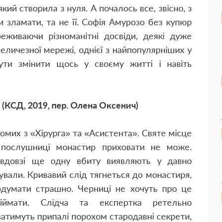
кий створила з нуля. А почалось все, звісно, з
и зламати, та не її. Софія Амурозо без купюр
реживаючи різноманітні досвіди, деякі дуже
еличезної мережі, однієї з найпопулярніших у
ти змінити щось у своєму житті і навіть
 (КСД, 2019, пер. Олена Оксенич)
домих з «Хірурга» та «Асистента». Святе місце
 послушниці монастир приховати не може.
евдовзі ще одну вбиту виявляють у давно
ували. Кривавий слід тягнеться до монастиря,
одумати страшно. Черниці не хочуть про це
піймати. Слідча та експертка ретельно
атимуть припалі порохом стародавні секрети,