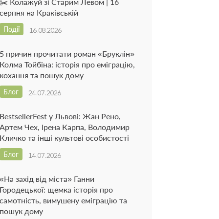
✂️ Колажуй зі Старим Левом | 16
серпня на Краківській
Події
16.08.2026
5 причин прочитати роман «Бруклін»
Колма Тойбіна: історія про еміграцію,
кохання та пошук дому
Блог
24.07.2026
BestsellerFest у Львові: Жан Рено,
Артем Чех, Ірена Карпа, Володимир
Кличко та інші культові особистості
Блог
14.07.2026
«На захід від міста» Ганни
Городецької: щемка історія про
самотність, вимушену еміграцію та
пошук дому