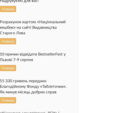
Надрукуємо для вас!
Новина
Розрахунок картою «Національний
кешбек» на сайті Видавництва
Старого Лева
Новина
10 причин відвідати BestsellerFest у
Львові 7-9 серпня
Новина
55 330 гривень передано
Благодійному Фонду «Таблеточки».
Як минув місяць добрих справ
Новина
«Книжечка-мандрівочка. ЗСУ» і