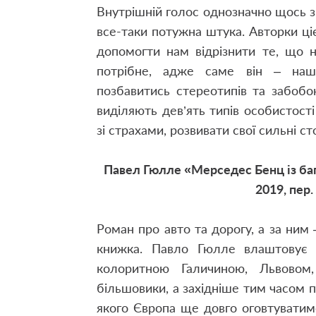
Внутрішній голос однозначно щось зн
все-таки потужна штука. Авторки ці
допомогти нам відрізнити те, що н
потрібне, адже саме він – наш
позбавитись стереотипів та забобон
виділяють дев’ять типів особистост
зі страхами, розвивати свої сильні с
Павел Гюлле «Мерседес Бенц із б
2019, пер.
Роман про авто та дорогу, а за ним 
книжка. Павло Гюлле влаштовує 
колоритною Галичиною, Львовом
більшовики, а західніше тим часом п
якого Європа ще довго оговтуватим