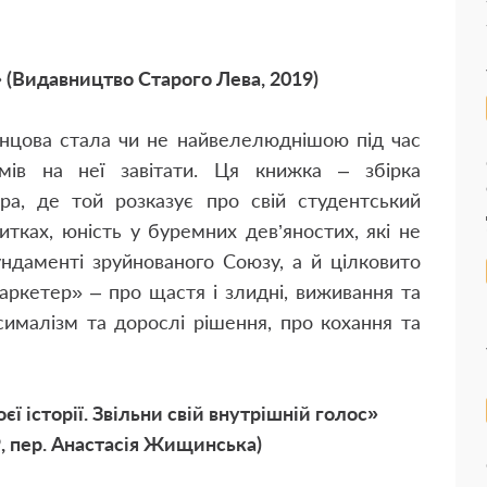
.
» (Видавництво Старого Лева, 2019)
нцова стала чи не найвелелюднішою під час
мів на неї завітати. Ця книжка – збірка
ера, де той розказує про свій студентський
итках, юність у буремних дев’яностих, які не
ндаменті зруйнованого Союзу, а й цілковито
ркетер» – про щастя і злидні, виживання та
сималізм та дорослі рішення, про кохання та
єї історії. Звільни свій внутрішній голос»
9, пер. Анастасія Жищинська)