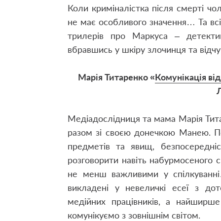
Коли криміналістка після смерті чол
не має особливого значення… Та всі
трилерів про Маркуса – детектив
вбравшись у шкіру злочинця та відчу
Марія Титаренко «
Комунікація від
Л
Медіадослідниця та мама Марія Тита
разом зі своєю донечкою Манею. По
предметів та явищ, безпосередніс
розговорити навіть набурмосеного с
не менш важливими у спілкуванні…
викладені у невеличкі есеї з дот
медійних працівників, а найширше
комунікуємо з зовнішнім світом.