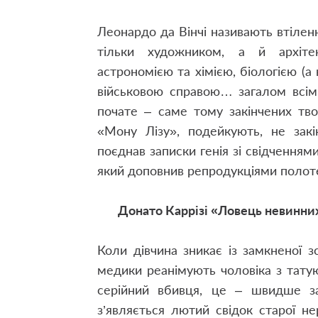
Леонардо да Вінчі називають втілен
тільки художником, а й архітек
астрономією та хімією, біологією (а 
військовою справою… загалом всім,
почате – саме тому закінчених тво
«Мону Лізу», подейкують, не закі
поєднав записки генія зі свідченням
який доповнив репродукціями полоте
Донато Каррізі «Ловець невинних 
Коли дівчина зникає із замкненої 
медики реанімують чоловіка з тату
серійний вбивця, це – швидше за
з’являється лютий свідок старої не