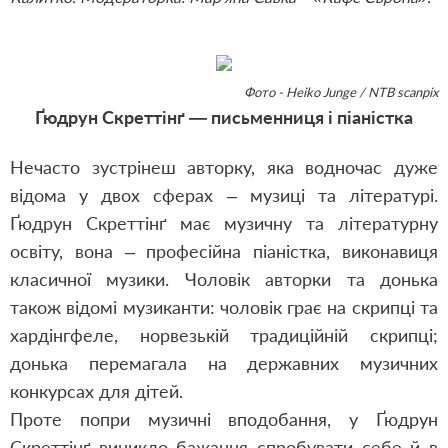
Фото - Heiko Junge / NTB scanpix
Ґюдрун Скреттінґ — письменниця і піаністка
Нечасто зустрінеш авторку, яка водночас дуже
відома у двох сферах – музиці та літературі.
Ґюдрун Скреттінґ має музичну та літературну
освіту, вона – професійна піаністка, виконавиця
класичної музики. Чоловік авторки та донька
також відомі музиканти: чоловік грає на скрипці та
хардінгфеле, норвезькій традиційній скрипці;
донька перемагала на державних музичних
конкурсах для дітей.
Проте попри музичні вподобання, у Ґюдрун
Скреттінґ виникло бажання спробувати себе й в