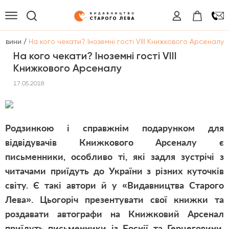
/
Новини
На кого чекати? Іноземні гості VIII Книжкового Арсеналу
На кого чекати? Іноземні гості VIII
Книжкового Арсеналу
17.05.2018
Родзинкою і справжнім подарунком для
відвідувачів Книжкового Арсеналу є
письменники, особливо ті, які задля зустрічі з
читачами приїдуть до України з різних куточків
світу. Є такі автори й у «Видавництва Старого
Лева». Цьогоріч презентувати свої книжки та
роздавати автографи на Книжковий Арсенал
приїдуть письменники із Боснії та Герцеговини,