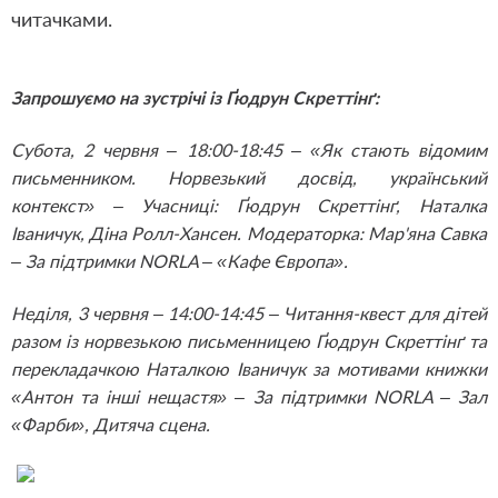
читачками.
Запрошуємо на зустрічі із Ґюдрун Скреттінґ:
Субота, 2 червня – 18:00-18:45 – «Як стають відомим
письменником. Норвезький досвід, український
контекст» – Учасниці: Ґюдрун Скреттінґ, Наталка
Іваничук, Діна Ролл-Хансен. Модераторка: Мар'яна Савка
– За підтримки NORLA – «Кафе Європа».
Неділя, 3 червня – 14:00-14:45 – Читання-квест для дітей
разом із норвезькою письменницею Ґюдрун Скреттінґ та
перекладачкою Наталкою Іваничук за мотивами книжки
«Антон та інші нещастя» – За підтримки NORLA – Зал
«Фарби», Дитяча сцена.