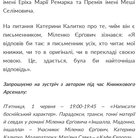
імені Еріха Марії Ремарка та Премія імені Меші
Селімовича.
На питання Катерини Калитко про те, чиїм він є
письменником, Міленко Єрґович зізнався: «Я
відповів би так: я письменник усіх, хто читає мої
книжки, чи то в оригіналі, чи в перекладі своєю
мовою. Це, здається, була би найточніша
відповідь».
Запрошуємо на зустріч з автором під час Книжкового
Арсеналу:
П’ятниця, 1 червня – 19:00-19:45 – «Написати
боснійський характер». Парадокси, транси, тонкі матерії
й севдах у романі Міленка Єрґовича «Іншалла, Мадонно,
іншалла» – Учасники: Міленко Єрґович, Катерина
Калитко. Модераторка: Мар'яна Савка – «Кафе Європа».