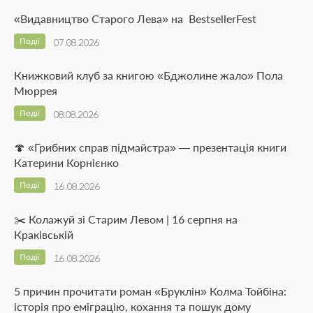
«Видавництво Старого Лева» на BestsellerFest
Події
07.08.2026
Книжковий клуб за книгою «Бджолине жало» Пола
Мюррея
Події
08.08.2026
🍄 «Грибних справ підмайстра» — презентація книги
Катерини Корнієнко
Події
16.08.2026
✂️ Колажуй зі Старим Левом | 16 серпня на
Краківській
Події
16.08.2026
5 причин прочитати роман «Бруклін» Колма Тойбіна:
історія про еміграцію, кохання та пошук дому