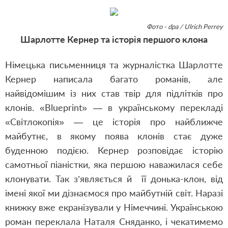
Фото - dpa / Ulrich Perrey
Шарлотте Кернер та історія першого клона
Німецька письменниця та журналістка Шарлотте
Кернер написала багато романів, але
найвідомішим із них став твір для підлітків про
клонів. «Blueprint» — в українському перекладі
«Світлокопія» — це історія про найближче
майбутнє, в якому поява клонів стає дуже
буденною подією. Кернер розповідає історію
самотньої піаністки, яка першою наважилася себе
клонувати. Так з’являється й її донька-клон, від
імені якої ми дізнаємося про майбутній світ. Наразі
книжку вже екранізували у Німеччині. Українською
роман переклала Наталя Сняданко, і чекатимемо