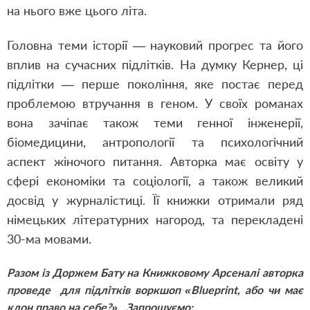
на нього вже цього літа.
Головна теми історії — науковий прогрес та його
вплив на сучасних підлітків. На думку Кернер, ці
підлітки — перше покоління, яке постає перед
проблемою втручання в геном. У своїх романах
вона зачіпає також теми генної інженерії,
біомедицини, антропології та психологічний
аспект жіночого питання. Авторка має освіту у
сфері економіки та соціології, а також великий
досвід у журналістиці. Її книжки отримали ряд
німецьких літературних нагород, та перекладені
30-ма мовами.
Разом із Доржем Бату на Книжковому Арсеналі авторка
проведе для підлітків воркшоп «Blueprint, або чи має
клон право на себе?». Запрошуємо: