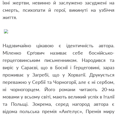
їхні жертви, невинно й заслужено засуджені на
смерть, психопати й герої, викинуті на узбіччя
життя.
Надзвичайно цікавою є ідентичність автора.
Міленко Єрґович називає себе боснійсько-
герцеговинським письменником. Народився та
виріс у Сараєві, що в Боснії і Герцеговині, зараз
проживає у Загребі, що у Хорватії. Друкується
переважно у Сербії та Чорногорії, але є ні сербом,
ні чорногорцем. Його романи читають 20-ма
мовами у всьому світі, мають великий успіх в Італії
та Польщі. Зокрема, серед нагород автора є
відома польська премія «Анґелус», Премія миру