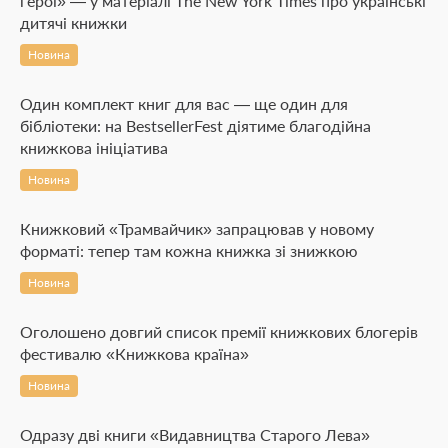
герої» — у матеріалі The New York Times про українські
дитячі книжки
Новина
Один комплект книг для вас — ще один для
бібліотеки: на BestsellerFest діятиме благодійна
книжкова ініціатива
Новина
Книжковий «Трамвайчик» запрацював у новому
форматі: тепер там кожна книжка зі знижкою
Новина
Оголошено довгий список премії книжкових блогерів
фестивалю «Книжкова країна»
Новина
Одразу дві книги «Видавництва Старого Лева»