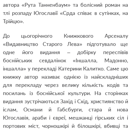
автора «Рута Танненбаум» та болісний роман на
тлі розпаду Югославії «Срда співає в сутінках, на
Трійцю».
До цьогорічного Книжкового Арсеналу
«Видавництво Старого Лева» підготувало ще
одне його видання – добірку переспівів
боснійських севдалінок «
Іншалла, Мадонно,
іншалла
» у перекладі Катерини Калитко. Саме цю
книжку автор називає однією із найскладніших
для перекладу через велику кількість кодів та
посилань із боснійської культури. На сторінках
видання зустрічаються Захід і Схід, християнство й
іслам, Османи й Габсбурги, стара й нова
Югославія, араби і євреї, мешканці гірських сіл і
портових міст, чорношкірі й білошкірі, вбивці та