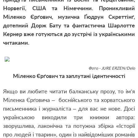
Норвегії, США та Німеччини. Проникливий
Міленко Єрґович, музична Ґюдрун Скреттінґ,
дотепний Дорж Бату та фантастична Шарлотте
Кернер вже готуються до зустрічі із українськими
читаками.
Фото - JURE ERZEN/Delo
Міленко Єрґович та заплутані ідентичності
Якщо ви любите читати балканську прозу, то ім’я
Міленка Єрґовича – боснійського та хорватського
письменника і журналіста – для вас не нове. Досі
українською виходили три книжки автора:
зворушлива, лаконічна та потужна збірка «Історії
про людей і тварин», один із найвідоміших романів