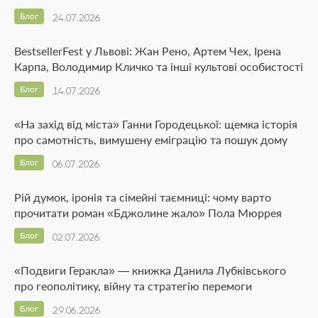
Блог
24.07.2026
BestsellerFest у Львові: Жан Рено, Артем Чех, Ірена
Карпа, Володимир Кличко та інші культові особистості
Блог
14.07.2026
«На захід від міста» Ганни Городецької: щемка історія
про самотність, вимушену еміграцію та пошук дому
Блог
06.07.2026
Рій думок, іронія та сімейні таємниці: чому варто
прочитати роман «Бджолине жало» Пола Мюррея
Блог
02.07.2026
«Подвиги Геракла» — книжка Данила Лубківського
про геополітику, війну та стратегію перемоги
Блог
29.06.2026