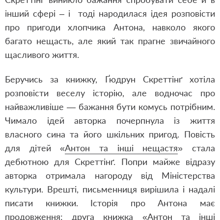
інший сфері – і тоді народилася ідея розповісти
про пригоди хлопчика Антона, навколо якого
багато нещасть, але який так прагне звичайного
щасливого життя.
Беручись за книжку, Ґюдрун Скреттінґ хотіла
розповісти веселу історію, але водночас про
найважливіше — бажання бути комусь потрібним.
Чимало ідей авторка почерпнула із життя
власного сина та його шкільних пригод. Повість
для дітей «
Антон та інші нещастя
» стала
дебютною для Скреттінґ. Попри майже відразу
авторка отримала нагороду від Міністерства
культури. Врешті, письменниця вирішила і надалі
писати книжки. Історія про Антона має
продовження: друга книжка «Антон та інші