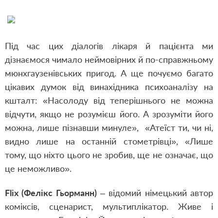
Під час цих діалогів лікаря й пацієнта ми
дізнаємося чимало неймовірних й по-справжньому
мюнхгаузенівських пригод. А ще почуємо багато
цікавих думок від винахідника психоаналізу на
кшталт: «Насолоду від теперішнього не можна
відчути, якщо не розумієш його. А зрозуміти його
можна, лише пізнавши минуле», «Атеїст ти, чи ні,
видно лише на останній стометрівці», «Лише
тому, що ніхто цього не зробив, ще не означає, що
це неможливо».
Flix (Фелікс Гьорманн)
– відомий німецький автор
коміксів, сценарист, мультиплікатор. Живе і