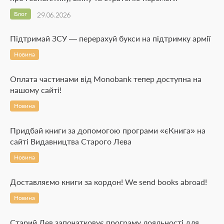
Блог
29.06.2026
Підтримай ЗСУ — перерахуй букси на підтримку армії
Новина
Оплата частинами від Monobank тепер доступна на
нашому сайті!
Новина
Придбай книги за допомогою програми «єКнига» на
сайті Видавництва Старого Лева
Новина
Доставляємо книги за кордон! We send books abroad!
Новина
Старий Лев започатковує програму лояльності для