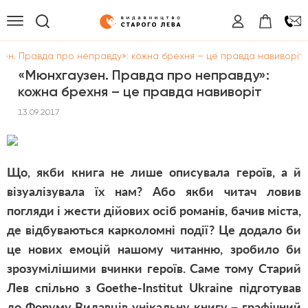
ен. Правда про неправду»: кожна брехня – це правда навиворіт
«Мюнхгаузен. Правда про неправду»:
кожна брехня – це правда навиворіт
13.09.2017
Що, якби книга не лише описувала героїв, а й
візуалізувала їх нам? Або якби читач ловив
погляди і жести дійових осіб романів, бачив міста,
де відбуваються карколомні події? Це додало би
це нових емоцій нашому читанню, зробило би
зрозумілішими вчинки героїв. Саме тому Старий
Лев спільно з Goethe-Institut Ukraine підготував
до Форуму Видавців унікальну книгу – графічний