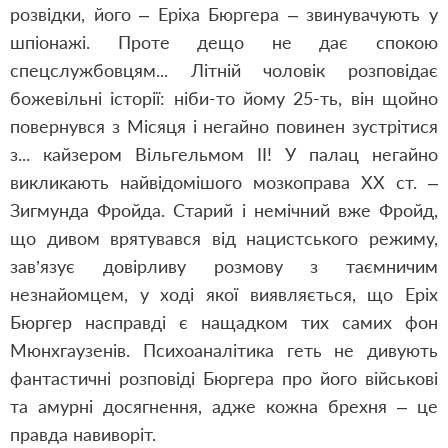
розвідки, його – Еріха Бюргера – звинувачують у
шпіонажі. Проте дещо не дає спокою
спецслужбовцям... Літній чоловік розповідає
божевільні історії: ніби-то йому 25-ть, він щойно
повернувся з Місяця і негайно повинен зустрітися
з... кайзером Вільгельмом ІІ! У палац негайно
викликають найвідомішого мозкоправа ХХ ст. –
Зигмунда Фройда. Старий і немічний вже Фройд,
що дивом врятувався від нацистського режиму,
зав’язує довірливу розмову з таємничим
незнайомцем, у ході якої виявляється, що Еріх
Бюргер насправді є нащадком тих самих фон
Мюнхгаузенів. Психоаналітика геть не дивують
фантастичні розповіді Бюргера про його військові
та амурні досягнення, адже кожна брехня – це
правда навиворіт.