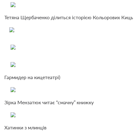
Тетяна Щербаченко ділиться історією Кольорових Киць
Гармидер на кицетеатрі)
Зірка Мензатюк читає “смачну” книжку
Хатинки з млинців