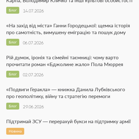
Карпа, Володимир Кличко та інші культові особистості
Блог
14.07.2026
«На захід від міста» Ганни Городецької: щемка історія
про самотність, вимушену еміграцію та пошук дому
Блог
06.07.2026
Рій думок, іронія та сімейні таємниці: чому варто
прочитати роман «Бджолине жало» Пола Мюррея
Блог
02.07.2026
«Подвиги Геракла» — книжка Данила Лубківського
про геополітику, війну та стратегію перемоги
Блог
29.06.2026
Підтримай ЗСУ — перерахуй букси на підтримку армії
Новина