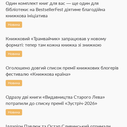
Один комплект книг для вас — ще один для
бібліотеки: на BestsellerFest діятиме благодійна
книжкова ініціатива
Новина
Книжковий «Трамвайчик» запрацював у новому
форматі: тепер там кожна книжка зі знижкою
Новина
Оголошено довгий список премії книжкових блогерів
фестивалю «Книжкова країна»
Новина
Одразу дві книги «Видавництва Старого Лева»
потрапили до списку премії «Зустріч-2026»
Новина
Ілларіон Павлюк та Остап Сливинський отримали