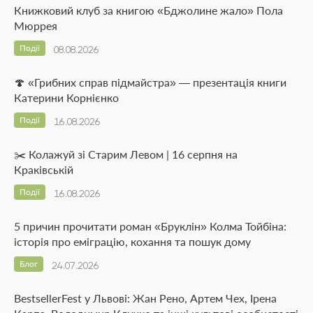
Книжковий клуб за книгою «Бджолине жало» Пола
Мюррея
Події
08.08.2026
🍄 «Грибних справ підмайстра» — презентація книги
Катерини Корнієнко
Події
16.08.2026
✂️ Колажуй зі Старим Левом | 16 серпня на
Краківській
Події
16.08.2026
5 причин прочитати роман «Бруклін» Колма Тойбіна:
історія про еміграцію, кохання та пошук дому
Блог
24.07.2026
BestsellerFest у Львові: Жан Рено, Артем Чех, Ірена