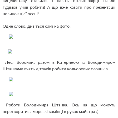
кицевиставу ставили, і навіть стільці-звірці Павло
Гудімов учив робити! А що вже казати про презентації
новинок цієї осені!
Одне слово, дивіться самі на фото!
Леся Воронина разом із Катериною та Володимиром
Штанками вчать дітлахів робити кольорових слоників
Роботи Володимира Штанка. Ось на що можуть
перетворитися морські камінці в руках майстра :)