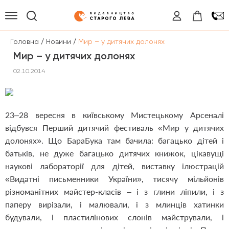
/
/
Головна
Новини
Мир – у дитячих долонях
Мир – у дитячих долонях
02.10.2014
23–28 вересня в київському Мистецькому Арсеналі
відбувся Перший дитячий фестиваль «Мир у дитячих
долонях». Що БараБука там бачила: багацько дітей і
батьків, не дуже багацько дитячих книжок, цікавущі
наукові лабораторії для дітей, виставку ілюстрацій
«Видатні письменники України», тисячу мільйонів
різноманітних майстер-класів – і з глини ліпили, і з
паперу вирізали, і малювали, і з млинців хатинки
будували, і пластилінових слонів майстрували, і