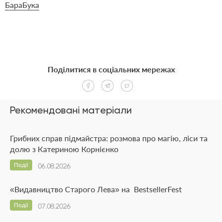
БараБука
Поділитися в соціальних мережах
Рекомендовані матеріали
Грибних справ підмайстра: розмова про магію, ліси та
долю з Катериною Корнієнко
Події
06.08.2026
«Видавництво Старого Лева» на BestsellerFest
Події
07.08.2026