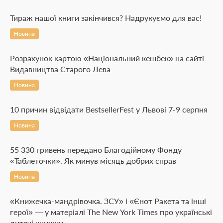
Тираж нашої книги закінчився? Надрукуємо для вас!
Новина
Розрахунок картою «Національний кешбек» на сайті
Видавництва Старого Лева
Новина
10 причин відвідати BestsellerFest у Львові 7-9 серпня
Новина
55 330 гривень передано Благодійному Фонду
«Таблеточки». Як минув місяць добрих справ
Новина
«Книжечка-мандрівочка. ЗСУ» і «Єнот Ракета та інші
герої» — у матеріалі The New York Times про українські
дитячі книжки