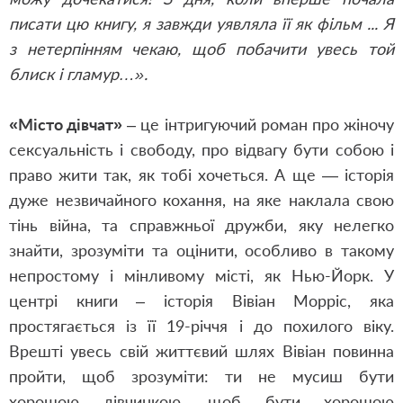
писати цю книгу, я завжди уявляла її як фільм ... Я
з нетерпінням чекаю, щоб побачити увесь той
блиск і гламур…».
«Місто дівчат»
– це інтригуючий роман про жіночу
сексуальність і свободу, про відвагу бути собою і
право жити так, як тобі хочеться. А ще — історія
дуже незвичайного кохання, на яке наклала свою
тінь війна, та справжньої дружби, яку нелегко
знайти, зрозуміти та оцінити, особливо в такому
непростому і мінливому місті, як Нью-Йорк. У
центрі книги – історія Вівіан Морріс, яка
простягається із її 19-річчя і до похилого віку.
Врешті увесь свій життєвий шлях Вівіан повинна
пройти, щоб зрозуміти: ти не мусиш бути
хорошою дівчинкою, щоб бути хорошою