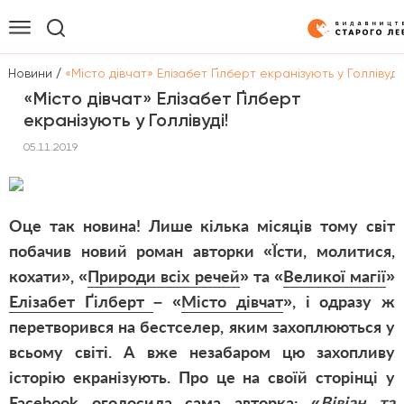
/
/
Новини
«Місто дівчат» Елізабет Ґілберт екранізують у Голлівуді!
«Місто дівчат» Елізабет Ґілберт
екранізують у Голлівуді!
05.11.2019
Оце так новина! Лише кілька місяців тому світ
побачив новий роман авторки «
Їсти, молитися,
кохати
», «
Природи всіх речей
» та «
Великої магії
»
Елізабет Ґілберт
– «
Місто дівчат
», і одразу ж
перетворився на бестселер, яким захоплюються у
всьому світі. А вже незабаром цю захопливу
історію екранізують. Про це на своїй сторінці у
Facebook
оголосила сама авторка: «
Вівіан та