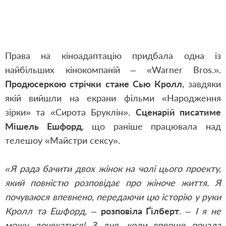
Права на кіноадаптацію придбала одна із
найбільших кінокомпаній – «Warner Bros.».
Продюсеркою стрічки стане Сью Кролл
, завдяки
якій вийшли на екрани фільми «Народження
зірки» та «Сирота Бруклін».
Сценарій писатиме
Мішель Ешфорд
, що раніше працювала над
телешоу «Майстри сексу».
«Я рада бачити двох жінок на чолі цього проекту,
який повністю розповідає про жіноче життя. Я
почуваюся впевнено, передаючи цю історію у руки
Кролл та Ешфорд,
–
розповіла Ґілберт
.
– І я не
можу дочекатися! З дня, коли вперше почала