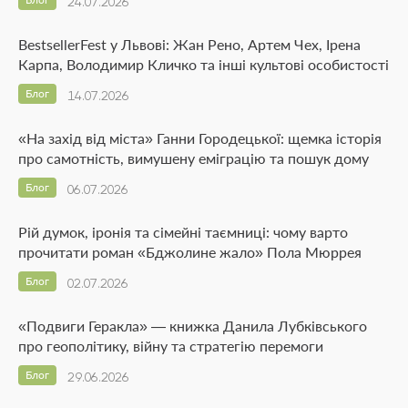
24.07.2026
BestsellerFest у Львові: Жан Рено, Артем Чех, Ірена
Карпа, Володимир Кличко та інші культові особистості
Блог
14.07.2026
«На захід від міста» Ганни Городецької: щемка історія
про самотність, вимушену еміграцію та пошук дому
Блог
06.07.2026
Рій думок, іронія та сімейні таємниці: чому варто
прочитати роман «Бджолине жало» Пола Мюррея
Блог
02.07.2026
«Подвиги Геракла» — книжка Данила Лубківського
про геополітику, війну та стратегію перемоги
Блог
29.06.2026