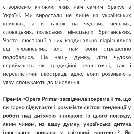
створюємо книжки, яких нам самим бракує в
Україні. Ми виростали не лише на українських
книжках, а й також на чудових чеських,
словацьких, польських, німецьких, британських.
Часто ілюстрації в них кардинально відрізнялися
від українських, але нам вони страшенно
подобалися. На нашу думку, діти чудово
сприймають як традиційні реалістичні, так і
нереалістичні ілюстрації, адже вони розвивають
уяву, спонукають до мислення.
Премія «Opera Prima» засвідчила зокрема й те, що
ви гарно відчуваєте і розумієте світові тенденції у
роботі над дитячою книжкою. Із цього погляду,
яким чином, на вашу думку, українська дитяча
ілюстрація вписана у світовий контекст? Як