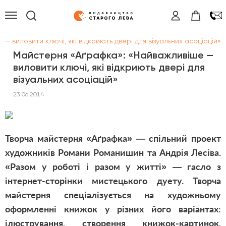
 виловити ключі, які відкриють двері для візуальних асоціацій»
Майстерня «Аґрафка»: «Найважливіше —
виловити ключі, які відкриють двері для
візуальних асоціацій»
23.06.2014
Творча майстерня «Аґрафка» — спільний проект
художників Романи Романишин та Андрія Лесіва.
«Разом у роботі і разом у житті» — гасло з
інтернет-сторінки мистецького дуету. Творча
майстерня спеціалізується на художньому
оформленні книжок у різних його варіантах:
ілюстрування, створення книжок-картинок,