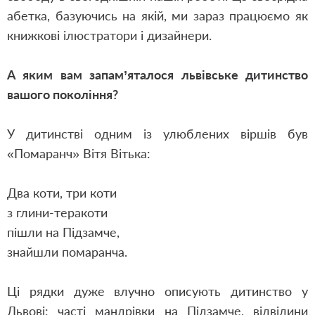
абетка, базуючись на якій, ми зараз працюємо як
книжкові ілюстратори і дизайнери.
А яким вам запам’яталося львівське дитинство
вашого покоління?
У дитинстві одним із улюблених віршів був
«Помаранч» Вітя Вітька:
Два коти, три коти
з глини-теракоти
пішли на Підзамче,
знайшли помаранча.
Ці рядки дуже влучно описують дитинство у
Львові: часті мандрівки на Підзамче, відвідини