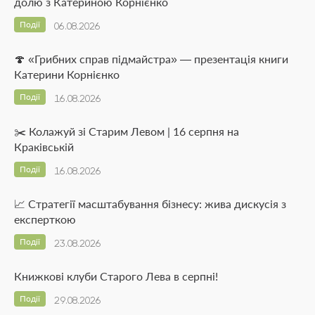
долю з Катериною Корнієнко
Події
06.08.2026
🍄 «Грибних справ підмайстра» — презентація книги
Катерини Корнієнко
Події
16.08.2026
✂️ Колажуй зі Старим Левом | 16 серпня на
Краківській
Події
16.08.2026
📈 Стратегії масштабування бізнесу: жива дискусія з
експерткою
Події
23.08.2026
Книжкові клуби Старого Лева в серпні!
Події
29.08.2026