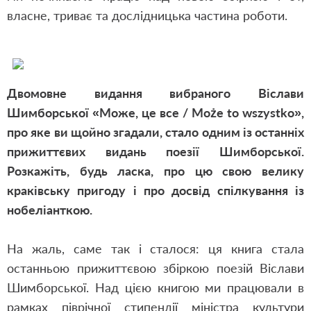
власне, триває та дослідницька частина роботи.
Двомовне видання вибраного Віслави
Шимборської «Може, це все / Może to wszystko»,
про яке ви щойно згадали, стало одним із останніх
прижиттєвих видань поезії Шимборської.
Розкажіть, будь ласка, про цю свою велику
краківську пригоду і про досвід спілкування із
нобеліанткою.
На жаль, саме так і сталося: ця книга стала
останньою прижиттєвою збіркою поезій Віслави
Шимборської. Над цією книгою ми працювали в
рамках піврічної стипендії міністра культури