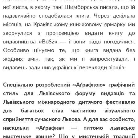
неї листа, в якому пані Шимборська писала, що їй
надзвичайно сподобалася книга. Через декілька
місяців, на Краківському книжковому ярмарку ми
звернулися з пропозицією видати книгу до
видавництва «BoSz» — і вони радо погодилися.
Особливо цінуємо те, що книга видана без
жодних змін, так, як ми її запроектували, і
видавець залишив українські переклади віршів.
Спеціально розроблений «Аґрафкою» графічний
стиль для Львівського форуму видавців та
Львівського міжнародного дитячого фестивалю
для багатьох став частиною візуального
сприйняття сучасного Львова. А для вас особисто,
наскільки «Аґрафка» — питомо львівське
мистецьке явище? Що у мистецькій традиції