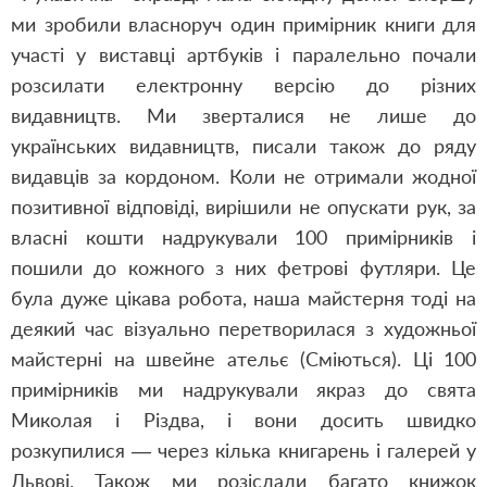
ми зробили власноруч один примірник книги для
участі у виставці артбуків і паралельно почали
розсилати електронну версію до різних
видавництв. Ми зверталися не лише до
українських видавництв, писали також до ряду
видавців за кордоном. Коли не отримали жодної
позитивної відповіді, вирішили не опускати рук, за
власні кошти надрукували 100 примірників і
пошили до кожного з них фетрові футляри. Це
була дуже цікава робота, наша майстерня тоді на
деякий час візуально перетворилася з художньої
майстерні на швейне ательє (Сміються). Ці 100
примірників ми надрукували якраз до свята
Миколая і Різдва, і вони досить швидко
розкупилися — через кілька книгарень і галерей у
Львові. Також ми розіслали багато книжок