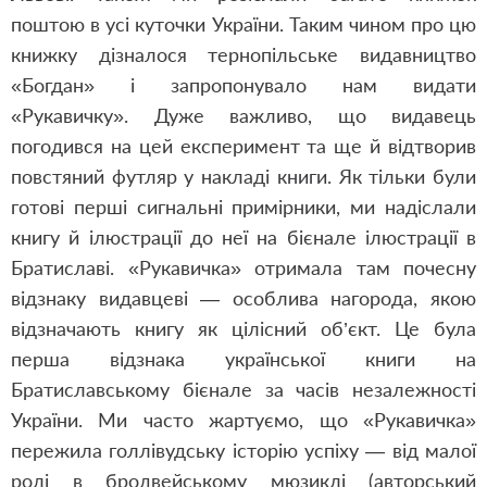
поштою в усі куточки України. Таким чином про цю
книжку дізналося тернопільське видавництво
«Богдан» і запропонувало нам видати
«Рукавичку». Дуже важливо, що видавець
погодився на цей експеримент та ще й відтворив
повстяний футляр у накладі книги. Як тільки були
готові перші сигнальні примірники, ми надіслали
книгу й ілюстрації до неї на бієнале ілюстрації в
Братиславі. «Рукавичка» отримала там почесну
відзнаку видавцеві — особлива нагорода, якою
відзначають книгу як цілісний об’єкт. Це була
перша відзнака української книги на
Братиславському бієнале за часів незалежності
України. Ми часто жартуємо, що «Рукавичка»
пережила голлівудську історію успіху — від малої
ролі в бродвейському мюзиклі (авторський