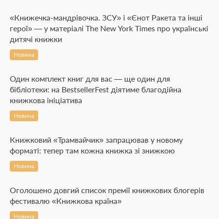
«Книжечка-мандрівочка. ЗСУ» і «Єнот Ракета та інші
герої» — у матеріалі The New York Times про українські
дитячі книжки
Новина
Один комплект книг для вас — ще один для
бібліотеки: на BestsellerFest діятиме благодійна
книжкова ініціатива
Новина
Книжковий «Трамвайчик» запрацював у новому
форматі: тепер там кожна книжка зі знижкою
Новина
Оголошено довгий список премії книжкових блогерів
фестивалю «Книжкова країна»
Новина