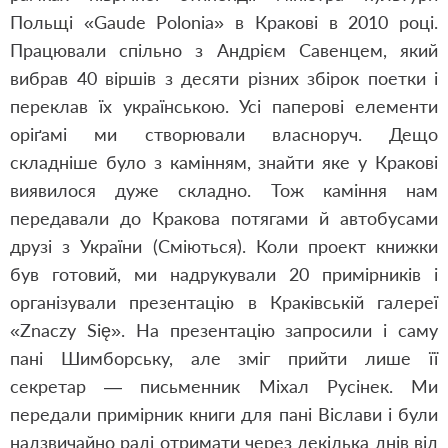
Польщі «Gaude Polonia» в Кракові в 2010 році.
Працювали спільно з Андрієм Савенцем, який
вибрав 40 віршів з десяти різних збірок поетки і
переклав їх українською. Усі паперові елементи
оріґамі ми створювали власноруч. Дещо
складніше було з камінням, знайти яке у Кракові
виявилося дуже складно. Тож каміння нам
передавали до Кракова потягами й автобусами
друзі з України (Сміються). Коли проект книжки
був готовий, ми надрукували 20 примірників і
організували презентацію в Краківській галереї
«Znaczy Się». На презентацію запросили і саму
пані Шимборську, але зміг прийти лише її
секретар — письменник Міхал Русінек. Ми
передали примірник книги для пані Віслави і були
надзвичайно раді отримати через декілька днів від