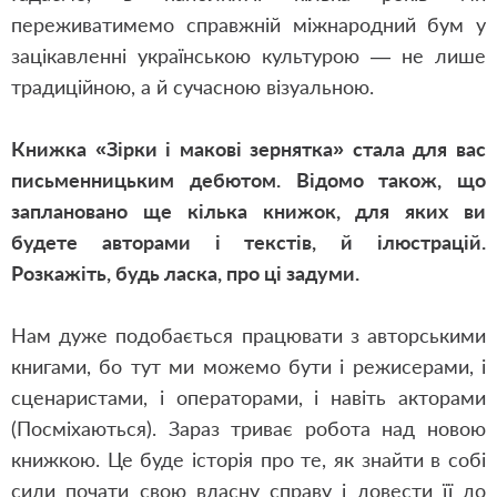
переживатимемо справжній міжнародний бум у
зацікавленні українською культурою — не лише
традиційною, а й сучасною візуальною.
Книжка «Зірки і макові зернятка» стала для вас
письменницьким дебютом. Відомо також, що
заплановано ще кілька книжок, для яких ви
будете авторами і текстів, й ілюстрацій.
Розкажіть, будь ласка, про ці задуми.
Нам дуже подобається працювати з авторськими
книгами, бо тут ми можемо бути і режисерами, і
сценаристами, і операторами, і навіть акторами
(Посміхаються). Зараз триває робота над новою
книжкою. Це буде історія про те, як знайти в собі
сили почати свою власну справу і довести її до