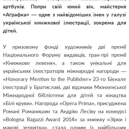
артбуків. Попри свій юний вік, майстерня
«Аґрафка» — одне з найвідоміших імен у галузі
української книжкової ілюстрації, зокрема для
дітей.
У призовому фонді художників дві премії
Національного Форуму видавців, гран-прі премії
«Книжкове левеня», а також унікальні для
українських ілюстраторів міжнародні нагороди —
«Honorary Mention to the Publisher» 23-го Бієнале
ілюстрації у Братиславі, дві відзнаки Мюнхенської
Міжнародної бібліотеки для дітей та юнацтва
«Білі круки». Нагорода «Opera Prima», присуджена
Романі Романишин та Андрію Лесіву на конкурсі
«Bologna Ragazzi Award 2014» за книжку «Зірки і
макові зернятка», стала одним із найбільших