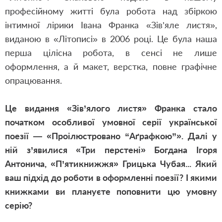
професійному житті була робота над збіркою
інтимної лірики Івана Франка «Зів’яле листя»,
виданою в «Літописі» в 2006 році. Це була наша
перша цілісна робота, в сенсі не лише
оформлення, а й макет, верстка, повне графічне
опрацювання.
Це видання «Зів’ялого листя» Франка стало
початком особливої умовної серії української
поезії — «Проілюстровано “Аґрафкою”». Далі у
ній з’явилися «Три перстені» Богдана Ігоря
Антонича, «П’ятикнижжя» Грицька Чубая... Який
ваш підхід до роботи в оформленні поезії? І якими
книжками ви плануєте поповнити цю умовну
серію?