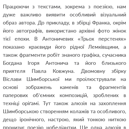
Працюючи з текстами, зокрема з поезією, нам
дуже важливо виявити особливий візуальний
образ автора. До прикладу, в збірці Франка, окрім
його автографів, використано архівні фото жінок
тієї епохи. В Антоничевих «Трьох перстенях»
показано краєвиди його рідної Лемківщини, а
також фрагменти робіт знаного графіка, сучасника
Богдана Ігоря Антонича та його близького
приятеля Павла Ковжуна. Двомовну збірку
Віслави Шимборської ми проілюстрували на
основі зображень каменів та фрагментів
паперових об’ємних композицій, зроблених в
техніці оріґамі. Тут також алюзія на захоплення
Шимборською створенням колажів та особливого,
дещо іронічного, настрою, який тонкою ниткою
пронизує поезію нобеліантки. Ще одна алюзія в