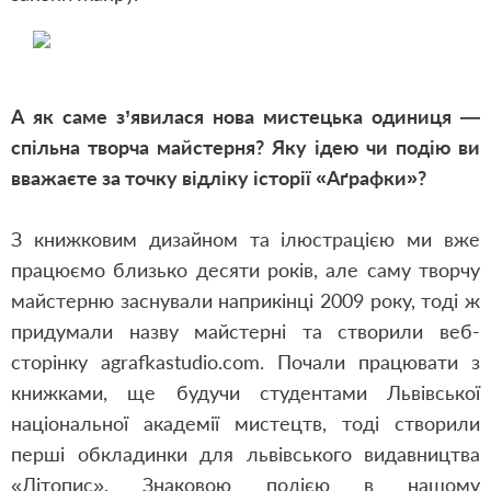
А як саме з’явилася нова мистецька одиниця —
спільна творча майстерня? Яку ідею чи подію ви
вважаєте за точку відліку історії «Аґрафки»?
З книжковим дизайном та ілюстрацією ми вже
працюємо близько десяти років, але саму творчу
майстерню заснували наприкінці 2009 року, тоді ж
придумали назву майстерні та створили веб-
сторінку agrafkastudio.com. Почали працювати з
книжками, ще будучи студентами Львівської
національної академії мистецтв, тоді створили
перші обкладинки для львівського видавництва
«Літопис». Знаковою подією в нашому