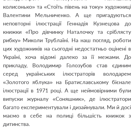
колисонько» та «Стоїть півень на току» художниці
Валентини Мельниченко. А ще пригадуються
неповторні ілюстрації Геннадія Кузнецова до
книжки «Про дівчинку Наталочку та сріблясту
рибку» Миколи Трублаїні. На наш погляд, роботи
цих художників на сьогодні недостатньо оцінені в
Україні, хоча відомі далеко за її межами. До
прикладу, Володимир Голозубов став єдиним
серед українських ілюстраторів володарем
«Золотого яблука» на Братиславському бієнале
ілюстрації в 1971 році. А ще неймовірними були
випуски журналу «Соняшник», де ілюстратори
багато експериментували і дизайнували. Ми й досі
маємо в себе на полиці більшість книжок з
дитинства.