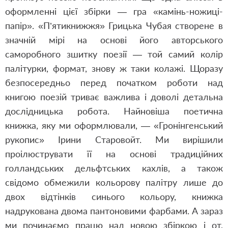
оформленні цієї збірки — гра «камінь-ножиці-
папір». «П’ятикнижжя» Грицька Чубая створене в
значній мірі на основі його авторського
саморобного зшитку поезії — той самий колір
палітурки, формат, знову ж таки колажі. Щоразу
безпосередньо перед початком роботи над
книгою поезій триває важлива і доволі детальна
дослідницька робота. Найновіша поетична
книжка, яку ми оформлювали, — «Гронінгенський
рукопис» Ірини Старовойт. Ми вирішили
проілюструвати її на основі традиційних
голландських дельфтських кахлів, а також
свідомо обмежили кольорову палітру лише до
двох відтінків синього кольору, книжка
надрукована двома пантоновими фарбами. А зараз
ми починаємо працю над новою збіркою і от,