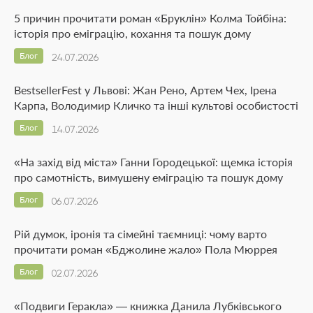
5 причин прочитати роман «Бруклін» Колма Тойбіна:
історія про еміграцію, кохання та пошук дому
Блог
24.07.2026
BestsellerFest у Львові: Жан Рено, Артем Чех, Ірена
Карпа, Володимир Кличко та інші культові особистості
Блог
14.07.2026
«На захід від міста» Ганни Городецької: щемка історія
про самотність, вимушену еміграцію та пошук дому
Блог
06.07.2026
Рій думок, іронія та сімейні таємниці: чому варто
прочитати роман «Бджолине жало» Пола Мюррея
Блог
02.07.2026
«Подвиги Геракла» — книжка Данила Лубківського