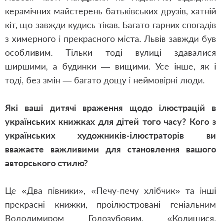
керамічних майстерень батьківських друзів, хатній
кіт, що завжди кудись тікав. Багато гарних спогадів
з химерного і прекрасного міста. Львів завжди був
особливим. Тільки тоді вулиці здавалися
ширшими, а будинки — вищими. Усе інше, як і
тоді, без змін — багато дощу і неймовірні люди.
Які ваші дитячі враження щодо ілюстрацій в
українських книжках для дітей того часу? Кого з
українських художників-ілюстраторів ви
вважаєте важливими для становлення вашого
авторського стилю?
Це «Два півники», «Печу-печу хлібчик» та інші
прекрасні книжки, проілюстровані геніальним
Володимиром Голозубовим. «Колишися,