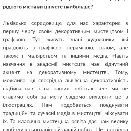
рідного міста ви цінуєте найбільше?
Львівське середовище для нас характерне в
першу чергу своїм декоративним мистецтвом і
графікою. Тут живуть знані художники, які
працюють з графікою, керамікою, склом, але
також і малярством та іншими медіа. Навіть
навчання в академії мистецтв має відчутний
акцент на декоративному мистецтві. Тому,
можливо, ця своєрідна львівська декоративність
відбивається і на наших роботах, але ми не
ставимо собі за мету свідомо виявляти це в
ілюстраціях. Нам подобається поєднувати
традиційні та сучасні медіа в мистецтві, міксувати
їх. Та класична мистецька освіта дає нам велику
свободу в сьогоднішній нашій роботі. Це своєрідна