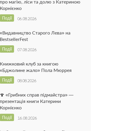
про магію, ліси та долю з Катериною
Корнієнко
Події
06.08.2026
«Видавництво Старого Лева» на
BestsellerFest
Події
07.08.2026
Книжковий клуб за книгою
«Бджолине жало» Пола Мюррея
Події
08.08.2026
🍄 «Грибних справ підмайстра» —
презентація книги Катерини
Корнієнко
Події
16.08.2026