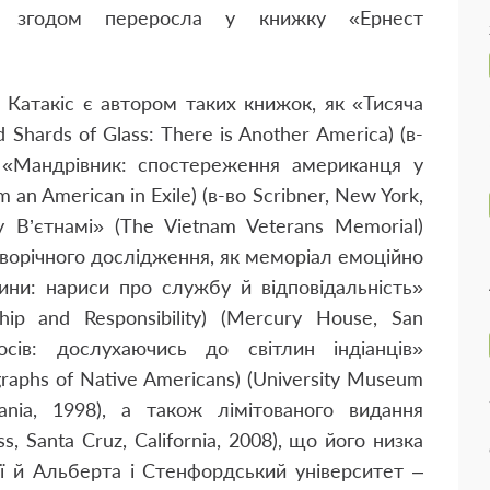
а згодом переросла у книжку «Ернест
 Катакіс є автором таких книжок, як «Тисяча
Shards of Glass: There is Another America) (в-
, «Мандрівник: спостереження американця у
m an American in Exile) (в-во Scribner, New York,
у В’єтнамі» (The Vietnam Veterans Memorial)
дворічного дослідження, як меморіал емоційно
стини: нариси про службу й відповідальність»
hip and Responsibility) (Mercury House, San
осів: дослухаючись до світлин індіанців»
ographs of Native Americans) (University Museum
lvania, 1998), а також лімітованого видання
s, Santa Cruz, California, 2008), що його низка
ії й Альберта і Стенфордський університет –