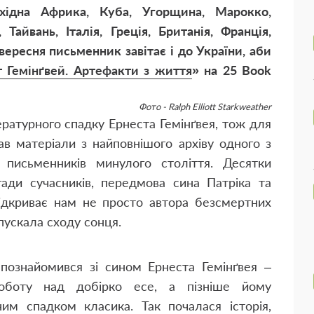
хідна Африка, Куба, Угорщина, Марокко,
Тайвань, Італія, Греція, Британія, Франція,
вересня письменник завітає і до України, аби
т Гемінґвей. Артефакти з життя
» на 25 Book
Фото - Ralph Elliott Starkweather
ратурного спадку Ернеста Гемінґвея, тож для
ав матеріали з найповнішого архіву одного з
 письменників минулого століття. Десятки
гади сучасників, передмова сина Патріка та
дкриває нам не просто автора безсмертних
опускала сходу сонця.
ознайомився зі сином Ернеста Гемінґвея –
оботу над добірко есе, а пізніше йому
ним спадком класика. Так почалася історія,