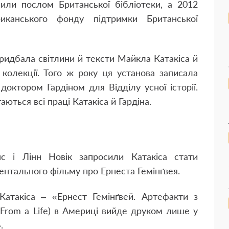
чили послом Британської бібліотеки, а 2012
канського фонду підтримки Британської
придбала світлини й тексти Майкла Катакіса й
 колекції. Того ж року ця установа записала
 доктором Гардіном для Відділу усної історії.
аються всі праці Катакіса й Гардіна.
 і Лінн Новік запросили Катакіса стати
ентального фільму про Ернеста Гемінґвея.
атакіса – «Ернест Гемінґвей. Артефакти з
s From a Life) в Америці вийде друком лише у
»
.