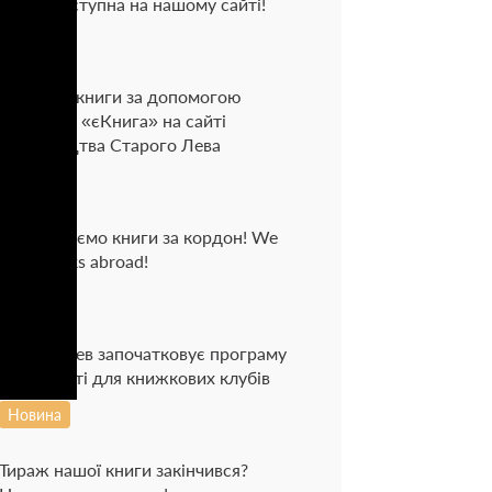
тепер доступна на нашому сайті!
Новина
Придбай книги за допомогою
програми «єКнига» на сайті
Видавництва Старого Лева
Новина
Доставляємо книги за кордон! We
send books abroad!
Новина
Старий Лев започатковує програму
лояльності для книжкових клубів
Новина
Тираж нашої книги закінчився?