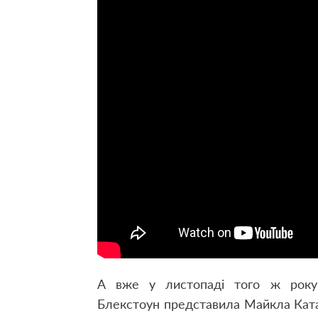
А вже у листопаді того ж року 
Блекстоун представила Майкла Катак