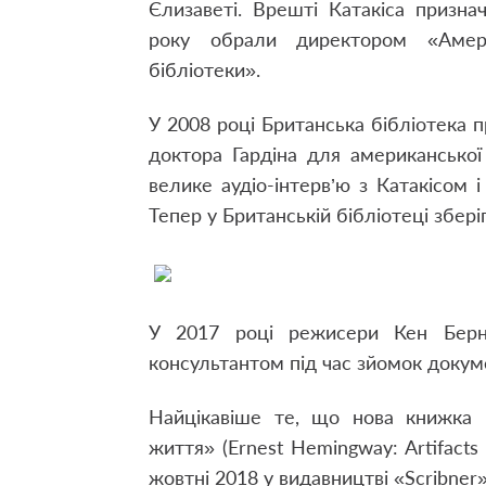
Єлизаветі.
Врешті Катакіса призна
року обрали директором «Амери
бібліотеки».
У 2008 році Британська бібліотека 
доктора Гардіна для американської
велике аудіо-інтерв’ю з Катакісом і
Тепер у Британській бібліотеці зберіг
У 2017 році режисери Кен Бернс
консультантом під час зйомок докум
Найцікавіше те, що нова книжка К
життя» (Ernest Hemingway: Artifact
жовтні 2018 у видавництві
«
Scribner