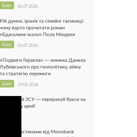
Блог
06.07.2026
Рій думок, іронія та сімейні таємниці:
чому варто прочитати роман
«Бджолине жало» Пола Мюррея
Блог
02.07.2026
«Подвиги Геракла» — книжка Данила
Лубківського про геополітику, війну
та стратегію перемоги
Блог
29.06.2026
Підтримай ЗСУ — перерахуй букси на
підтримку армії
Новина
Оплата частинами від Monobank