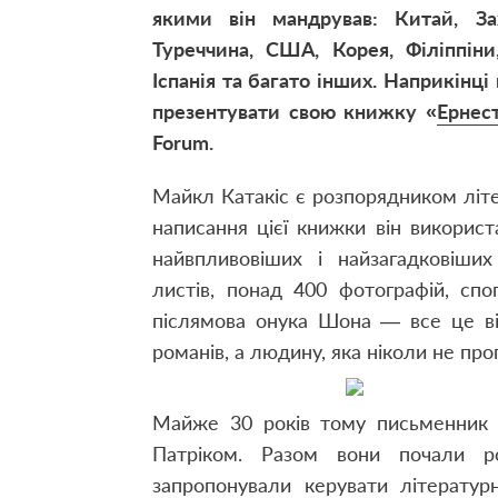
якими він мандрував: Китай, За
Туреччина, США, Корея, Філіппіни, 
Іспанія та багато інших.
Наприкінці 
презентувати свою книжку «
Ернес
Forum.
Майкл Катакіс є розпорядником літе
написання цієї книжки він використ
найвпливовіших і найзагадковіших
листів, понад 400 фотографій, спо
післямова онука Шона — все це ві
романів, а людину, яка ніколи не пр
Майже 30 років тому письменник п
Патріком. Разом вони почали р
запропонували керувати літератур