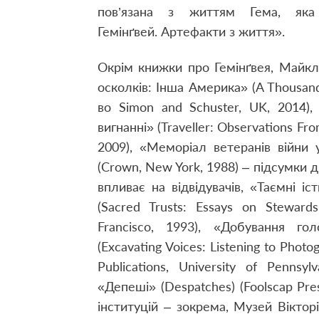
пов’язана з життям Гема, як
Гемінґвей.
Артефакти з життя
».
Окрім книжки про Гемінґвея, Майкл
осколків: Інша Америка» (A Thousand 
во Simon and Schuster, UK, 2014)
вигнанні» (Traveller: Observations Fro
2009), «Меморіал ветеранів війни 
(Crown, New York, 1988) – підсумки 
впливає на відвідувачів, «Таємні і
(Sacred Trusts: Essays on Stewards
Francisco, 1993), «Добування гол
(Excavating Voices: Listening to Phot
Publications, University of Pennsy
«Депеші» (Despatches) (Foolscap Pres
інституцій – зокрема, Музей Віктор