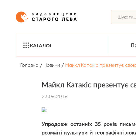
Пр
КАТАЛОГ
/
/
Головна
Новини
Майкл Катакіс презентує свою 
Майкл Катакіс презентує с
23.08.2018
Упродовж останніх 35 років пись
розмаїті культури й географічні лока