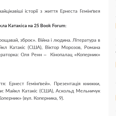
айцікавіші історії з життя Ернеста Гемінґвея
кла Катакіса на 25 Book Forum:
рощавай, зброє». Війна і людина. Література в
йкл Катакіс (США), Віктор Морозов, Романа
раторка: Оля Ренн – Кінопалац «Коперник»
тя: Ернест Гемінґвей». Презентація книжки,
ки: Майкл Катакіс (США), Аскольд Мельничук
оперник» (вул. Коперника, 9).