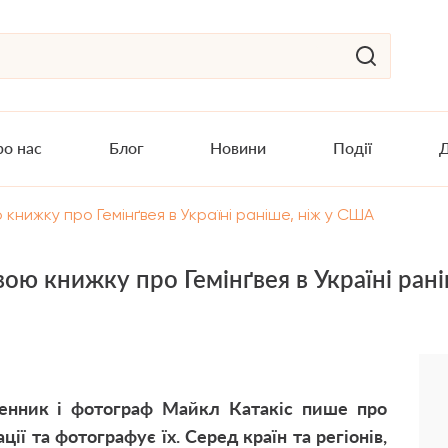
о нас
Блог
Новини
Події
Д
книжку про Гемінґвея в Україні раніше, ніж у США
вою книжку про Гемінґвея в Україні ран
менник і фотограф Майкл Катакіс пише про
ції та фотографує їх. Серед країн та регіонів,