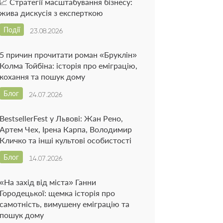
📈 Стратегії масштабування бізнесу:
жива дискусія з експерткою
Події
23.08.2026
5 причин прочитати роман «Бруклін»
Колма Тойбіна: історія про еміграцію,
кохання та пошук дому
Блог
24.07.2026
BestsellerFest у Львові: Жан Рено,
Артем Чех, Ірена Карпа, Володимир
Кличко та інші культові особистості
Блог
14.07.2026
«На захід від міста» Ганни
Городецької: щемка історія про
самотність, вимушену еміграцію та
пошук дому