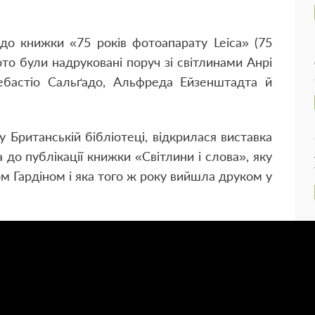
до книжки «75 років фотоапарату Leica» (75
фото були надруковані поруч зі світлинами Анрі
ебастіо Сальґадо, Альфреда Ейзенштадта й
у Британській бібліотеці, відкрилася виставка
 до публікації книжки «Світлини і слова», яку
ом Гардіном і яка того ж року вийшла друком у