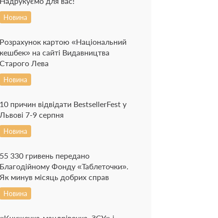
Надрукуємо для вас!
Новина
Розрахунок картою «Національний
кешбек» на сайті Видавництва
Старого Лева
Новина
10 причин відвідати BestsellerFest у
Львові 7-9 серпня
Новина
55 330 гривень передано
Благодійному Фонду «Таблеточки».
Як минув місяць добрих справ
Новина
«Книжечка-мандрівочка. ЗСУ» і