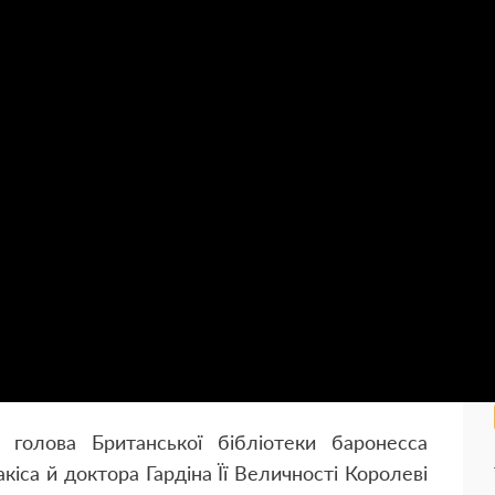
голова Британської бібліотеки баронесса
іса й доктора Гардіна Її Величності Королеві