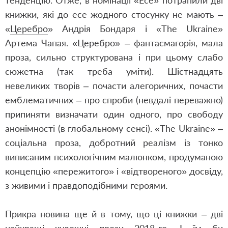
тенденцію. Отже, в номінації «Есе» потрапили дві
книжки, які до есе жодного стосунку не мають –
«
Церебро
» Андрія Бондаря і «The Ukraine»
Артема Чапая. «Церебро» – фантасмагорія, мала
проза, сильно структурована і при цьому слабо
сюжетна (так треба уміти). Шістнадцять
невеликих творів – почасти алегоричних, почасти
емблематичних – про спроби (невдалі переважно)
припиняти визначати один одного, про свободу
анонімності (в глобальному сенсі). «The Ukraine» –
соціальна проза, добротний реалізм із тонко
виписаним психологічним малюнком, продуманою
концепцію «пережитого» і «відтвореного» досвіду,
з живими і правдоподібними героями.
Прикра новина ще й в тому, що ці книжки – дві