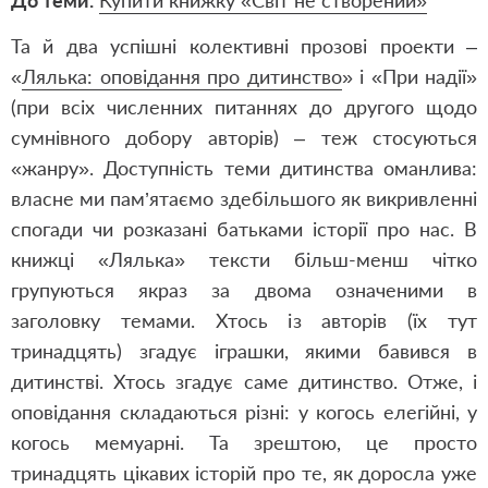
До теми.
Купити книжку «Світ не створений»
Та й два успішні колективні прозові проекти –
«
Лялька: оповідання про дитинство
» і «При надії»
(при всіх численних питаннях до другого щодо
сумнівного добору авторів) – теж стосуються
«жанру». Доступність теми дитинства оманлива:
власне ми пам’ятаємо здебільшого як викривленні
спогади чи розказані батьками історії про нас. В
книжці «Лялька» тексти більш-менш чітко
групуються якраз за двома означеними в
заголовку темами. Хтось із авторів (їх тут
тринадцять) згадує іграшки, якими бавився в
дитинстві. Хтось згадує саме дитинство. Отже, і
оповідання складаються різні: у когось елегійні, у
когось мемуарні. Та зрештою, це просто
тринадцять цікавих історій про те, як доросла уже