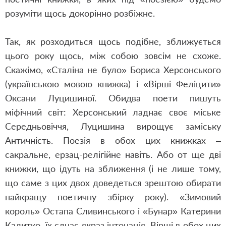
розуміти щось докорінно розбіжне.
Так, як розходиться щось подібне, зближується
цього року щось, між собою зовсім не схоже.
Скажімо, «Сталіна не було» Бориса Херсонського
(українською мовою книжка) і «Вірші Феліцити»
Оксани Луцишиної. Обидва поети пишуть
міфічний світ: Херсонський ладнає своє міське
Середньовіччя, Луцишина вирощує заміську
Античність. Поезія в обох цих книжках –
сакральне, ерзац-релігійне навіть. Або от ще дві
книжки, що ідуть на зближення (і не лише тому,
що саме з цих двох доведеться зрештою обирати
найкращу поетичну збірку року). «Зимовий
король» Остапа Сливинського і «Бунар» Катерини
Калитко, їх єднає якраз інтонація. Вірші в обох цих