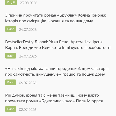
Події
23.08.2026
5 причин прочитати роман «Бруклін» Колма Тойбіна:
історія про еміграцію, кохання та пошук дому
Блог
24.07.2026
BestsellerFest у Львові: Жан Рено, Артем Чех, Ірена
Карпа, Володимир Кличко та інші культові особистості
Блог
14.07.2026
«На захід від міста» Ганни Городецької: щемка історія
про самотність, вимушену еміграцію та пошук дому
Блог
06.07.2026
Рій думок, іронія та сімейні таємниці: чому варто
прочитати роман «Бджолине жало» Пола Мюррея
Блог
02.07.2026