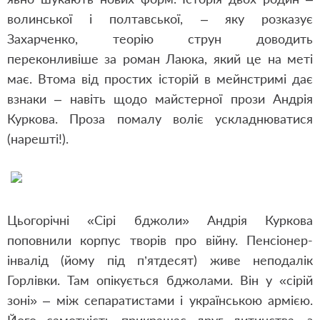
волинської і полтавської, – яку розказує
Захарченко, теорію струн доводить
переконливіше за роман Лаюка, який це на меті
має. Втома від простих історій в мейнстримі дає
взнаки – навіть щодо майстерної прози Андрія
Куркова. Проза помалу воліє ускладнюватися
(нарешті!).
Цьогорічні «Сірі бджоли» Андрія Куркова
поповнили корпус творів про війну. Пенсіонер-
інвалід (йому під п’ятдесят) живе неподалік
Горлівки. Там опікується бджолами. Він у «сірій
зоні» – між сепаратистами і українською армією.