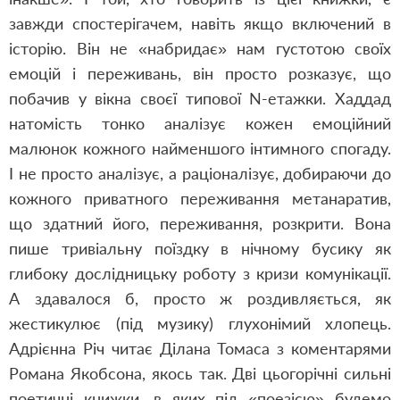
завжди спостерігачем, навіть якщо включений в
історію. Він не «набридає» нам густотою своїх
емоцій і переживань, він просто розказує, що
побачив у вікна своєї типової N-етажки. Хаддад
натомість тонко аналізує кожен емоційний
малюнок кожного найменшого інтимного спогаду.
І не просто аналізує, а раціоналізує, добираючи до
кожного приватного переживання метанаратив,
що здатний його, переживання, розкрити. Вона
пише тривіальну поїздку в нічному бусику як
глибоку дослідницьку роботу з кризи комунікації.
А здавалося б, просто ж роздивляється, як
жестикулює (під музику) глухонімий хлопець.
Адрієнна Річ читає Ділана Томаса з коментарями
Романа Якобсона, якось так. Дві цьогорічні сильні
поетичні книжки, в яких під «поезією» будемо