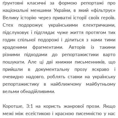
ґрунтовні класичні за формою репортажі про
національні меншини України, в який «фільтрує»
Велику історію через приватні історії своїх героїв.
Стех подорожує українськими електричками,
підслуховує і підглядає чуже життя протягом тих
годин спільної подорожі і ділиться з нами тими
краденими фрагментами. Авторів із такими
різними підходами до репортажистики варто
пошукати. Але ці дві книжки письменників, що
прийшли в документальну прозу яскраво і
очевидно надовго, роблять ставки на українську
репортажистику в найближчому майбутньому
вельми обнадійливими.
Коротше, 3:1 на користь жанрової прози. Якщо
межі між есеїстикою і красною писемністю у нас