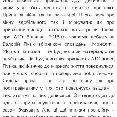
Його самотність прикрашає друг дитинства, з
яким уже п’ять десятиліть точиться конфлікт.
Приватна війна на тлі загальної. Цього року про
війну здебільшого так і міркували: як про
приватний випадок тотальної катастрофи. Творів
про АТО більшає. 2018-го зокрема дебютував
Валерій Пузік збірником оповідань «Моноліт».
Моноліт із назви – це будівельний матеріал, а не
пам’ятник. На будівництвах працюють АТОшники
Пузіка, які фізично до мирного життя повернулися,
але у снах говорять із померлими побратимами.
Сильна проза – не так про війну, як про
посттравматику у тих, хто повернувся звідтам, і
тих, хто тут на них дочекався. От тепер один до
одного припасовуватися і притиратися, щось
разом будувати. Але ці дві книжки про війну –