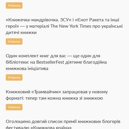
Новина
«Книжечка-мандрівочка. ЗСУ» і «Єнот Ракета та інші
герої» — у матеріалі The New York Times про українські
дитячі книжки
Новина
Один комплект книг для вас — ще один для
бібліотеки: на BestsellerFest діятиме благодійна
книжкова ініціатива
Новина
Книжковий «Трамвайчик» запрацював у новому
форматі: тепер там кожна книжка зі знижкою
Новина
Оголошено довгий список премії книжкових блогерів
фестивалю «Книжкова країна»