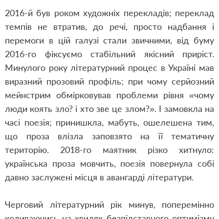
2016-й був роком художніх перекладів; переклад
темпів не втратив, до речі, просто надбання і
перемоги в цій галузі стали звичними, від буму
2016-го фіксуємо стабільний якісний приріст.
Минулого року літературний процес в Україні мав
виразний прозовий профіль; при чому серйозний
мейнстрим обмірковував проблеми рівня «чому
люди коять зло? і хто зве це злом?». І замовкла на
часі поезія; принишкла, мабуть, ошелешена тим,
що проза влізла заповзято на її тематичну
територію. 2018-го маятник різко хитнуло:
українська проза мовчить, поезія повернула собі
давно заслужені місця в авангарді літератури.
Черговий літературний рік минув, поперемінно
коливаючись на хвилях безпідставного оптимізму