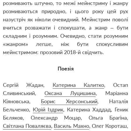
розмивають штучно, то межі мейнстриму і жанру
розмиваються природно, і цього року цей рух
назустріч як ніколи очевидний. Мейнстрим поволі
вчиться розважати і спокушати, а жанр – бути
складним і розумним. Очевидно, стати розумним
«жанром» легше, ніж бути спокусливим
мейнстримом: прозовий 2018-й свідчить.
Поезія
Сергій Жадан,
Катерина Калитко
,
Остап
Сливинський
,
Оксана Луцишина
,
Маріанна
Кіяновська
,
Борис Херсонський
, Наталія
Бельченко,
Юрій Іздрик
, Катерина Хаддад, Геник
Бєляков, Олександр Моцар, Ольга Брагіна,
Світлана Поваляєва
,
Василь Махно
, Олег Короташ,