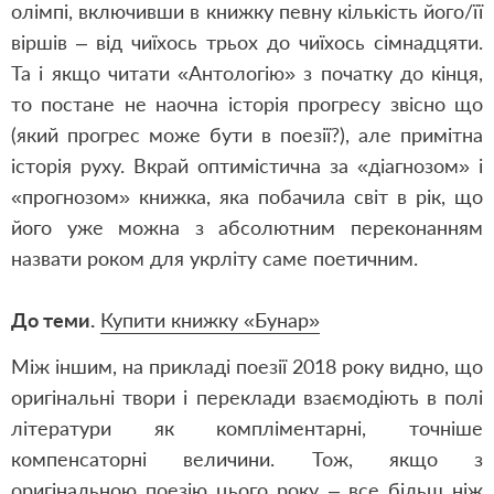
олімпі, включивши в книжку певну кількість його/її
віршів – від чиїхось трьох до чиїхось сімнадцяти.
Та і якщо читати «Антологію» з початку до кінця,
то постане не наочна історія прогресу звісно що
(який прогрес може бути в поезії?), але примітна
історія руху. Вкрай оптимістична за «діагнозом» і
«прогнозом» книжка, яка побачила світ в рік, що
його уже можна з абсолютним переконанням
назвати роком для укрліту саме поетичним.
До теми.
Купити книжку «Бунар»
Між іншим, на прикладі поезії 2018 року видно, що
оригінальні твори і переклади взаємодіють в полі
літератури як компліментарні, точніше
компенсаторні величини. Тож, якщо з
оригінальною поезію цього року – все більш ніж