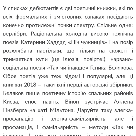
У списках дебютантів є дві поетичні книжки, які по
всіх формальних і змістовних ознаках посідають
конечно протилежні точки спектру. Спільне одне:
верлібри. Раціональна холодна високо технічна
поезія Катерини Хаддад «Ніч чужинців» і на позір
розхлябана настільки, що тільки на сюжеті і
тримається купи (це ілюзія, повірте!), нарвано-
соціальна поезія «Так чи інакше» Гєника Бєлякова.
Обоє поетів уже теж відомі і популярні, але ці
книжки-2018 – таки їхні перші авторські збірники.
Бєляков пише поетичну історію спальних районів
Києва, епос навіть. Війон зустрічає Аллена
Гінзберга на хаті Мільтона. Даруйте таку злегка-
профанацію і злегка-фамільярність, але і
профанація, і фамільярність – методи «Так чи
інакше». І той, хто говорить із цієї книжки, є