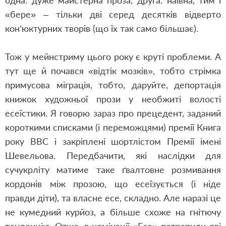
одна: дуже майстерна проза, друга: наївна, тим і
«бере» – тільки дві серед десятків відверто
кон’юктурних творів (що їх так само більшає).
Тож у мейнстриму цього року є круті проблеми. А
тут ще й почався «відтік мозків», тобто стрімка
примусова міграція, тобто, даруйте, депортація
книжок художньої прози у необжиті волості
есеїстики. Я говорю зараз про прецедент, заданий
короткими списками (і переможцями) премії Книга
року ВВС і закріплені шортлістом Премії імені
Шевельова. Передбачити, які наслідки для
сучукрліту матиме таке ґвалтовне розмивання
кордонів між прозою, що есеїзується (і ніде
правди діти), та власне есе, складно. Але наразі це
не кумедний курйоз, а більше схоже на гнітючу