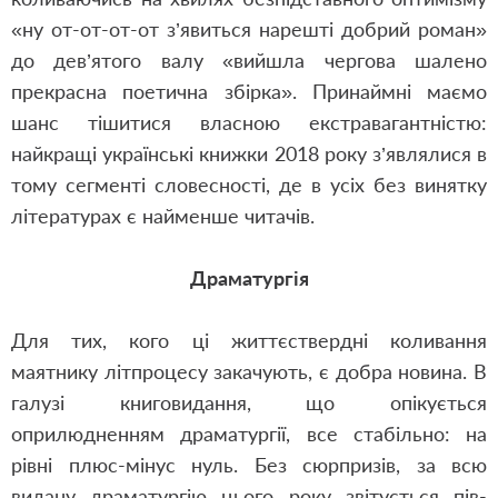
«ну от-от-от-от з’явиться нарешті добрий роман»
до дев’ятого валу «вийшла чергова шалено
прекрасна поетична збірка». Принаймні маємо
шанс тішитися власною екстравагантністю:
найкращі українські книжки 2018 року з’являлися в
тому сегменті словесності, де в усіх без винятку
літературах є найменше читачів.
Драматургія
Для тих, кого ці життєствердні коливання
маятнику літпроцесу закачують, є добра новина. В
галузі книговидання, що опікується
оприлюдненням драматургії, все стабільно: на
рівні плюс-мінус нуль. Без сюрпризів, за всю
видану драматургію цього року звітується пів-