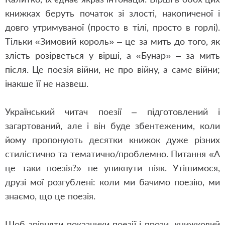
книжках беруть початок зі злості, накопиченої і
довго утримуваної (просто в тілі, просто в горлі).
Тільки «Зимовий король» – це за мить до того, як
злість розірветься у вірші, а «Бунар» – за мить
після. Це поезія війни, не про війну, а саме війни;
інакше її не назвеш.
Український читач поезії – підготовлений і
загартований, але і він буде збентеженим, коли
йому пропонують десятки книжок дуже різних
стилістично та тематично/проблемно. Питання «А
це таки поезія?» не уникнути ніяк. Утішимося,
друзі мої розгублені: коли ми бачимо поезію, ми
знаємо, що це поезія.
Щоб зрівняти показники поезії і прози, книжковий