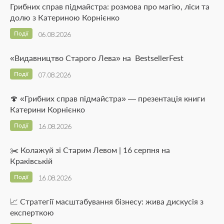
Грибних справ підмайстра: розмова про магію, ліси та
долю з Катериною Корнієнко
Події
06.08.2026
«Видавництво Старого Лева» на BestsellerFest
Події
07.08.2026
🍄 «Грибних справ підмайстра» — презентація книги
Катерини Корнієнко
Події
16.08.2026
✂️ Колажуй зі Старим Левом | 16 серпня на
Краківській
Події
16.08.2026
📈 Стратегії масштабування бізнесу: жива дискусія з
експерткою