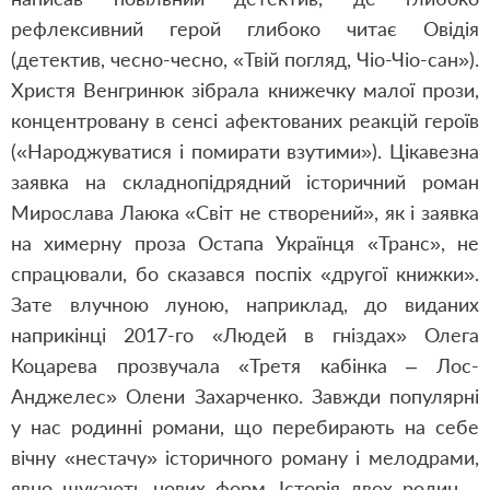
рефлексивний герой глибоко читає Овідія
(детектив, чесно-чесно, «Твій погляд, Чіо-Чіо-сан»).
Христя Венгринюк зібрала книжечку малої прози,
концентровану в сенсі афектованих реакцій героїв
(«Народжуватися і помирати взутими»). Цікавезна
заявка на складнопідрядний історичний роман
Мирослава Лаюка «Світ не створений», як і заявка
на химерну проза Остапа Українця «Транс», не
спрацювали, бо сказався поспіх «другої книжки».
Зате влучною луною, наприклад, до виданих
наприкінці 2017-го «Людей в гніздах» Олега
Коцарева прозвучала «Третя кабінка – Лос-
Анджелес» Олени Захарченко. Завжди популярні
у нас родинні романи, що перебирають на себе
вічну «нестачу» історичного роману і мелодрами,
явно шукають нових форм. Історія двох родин –