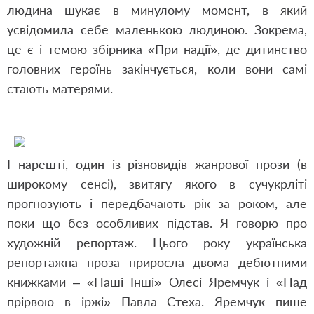
людина шукає в минулому момент, в який
усвідомила себе маленькою людиною. Зокрема,
це є і темою збірника «При надії», де дитинство
головних героїнь закінчується, коли вони самі
стають матерями.
І нарешті, один із різновидів жанрової прози (в
широкому сенсі), звитягу якого в сучукрліті
прогнозують і передбачають рік за роком, але
поки що без особливих підстав. Я говорю про
художній репортаж. Цього року українська
репортажна проза приросла двома дебютними
книжками – «Наші Інші» Олесі Яремчук і «Над
прірвою в іржі» Павла Стеха. Яремчук пише