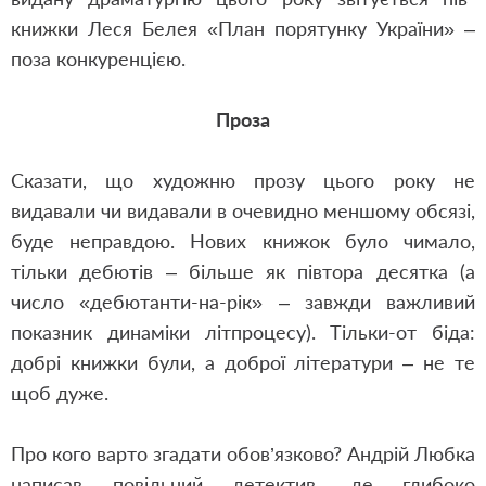
книжки Леся Белея «План порятунку України» –
поза конкуренцією.
Проза
Сказати, що художню прозу цього року не
видавали чи видавали в очевидно меншому обсязі,
буде неправдою. Нових книжок було чимало,
тільки дебютів – більше як півтора десятка (а
число «дебютанти-на-рік» – завжди важливий
показник динаміки літпроцесу). Тільки-от біда:
добрі книжки були, а доброї літератури – не те
щоб дуже.
Про кого варто згадати обов’язково? Андрій Любка
написав повільний детектив, де глибоко