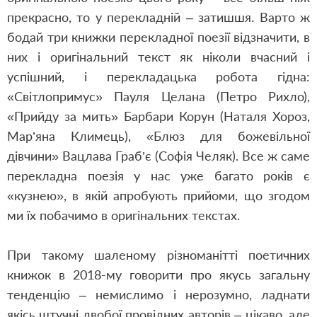
прекрасно, то у перекладній – затишшя. Варто ж
бодай три книжки перекладної поезії відзначити, в
них і оригінальний текст як ніколи вчасний і
успішний, і перекладацька робота гідна:
«Світлопримус» Пауля Целана (Петро Рихло),
«Прийду за мить» Барбари Корун (Наталя Хороз,
Мар’яна Климець), «Блюз для божевільної
дівчини» Вацлава Граб’є (Софія Челяк). Все ж саме
перекладна поезія у нас уже багато років є
«кузнею», в якій апробують прийоми, що згодом
ми їх побачимо в оригінальних текстах.
При такому шаленому різноманітті поетичних
книжок в 2018-му говорити про якусь загальну
тенденцію – немислимо і нерозумно, ладнати
якісь штучні двобої провідних авторів – цікаво, але