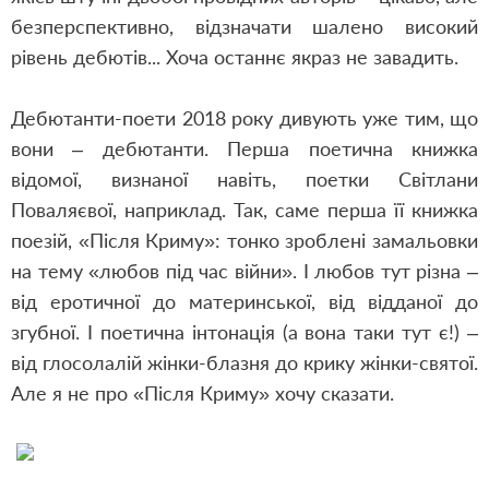
безперспективно, відзначати шалено високий
рівень дебютів... Хоча останнє якраз не завадить.
Дебютанти-поети 2018 року дивують уже тим, що
вони – дебютанти. Перша поетична книжка
відомої, визнаної навіть, поетки Світлани
Поваляєвої, наприклад. Так, саме перша її книжка
поезій, «Після Криму»: тонко зроблені замальовки
на тему «любов під час війни». І любов тут різна –
від еротичної до материнської, від відданої до
згубної. І поетична інтонація (а вона таки тут є!) –
від глосолалій жінки-блазня до крику жінки-святої.
Але я не про «Після Криму» хочу сказати.