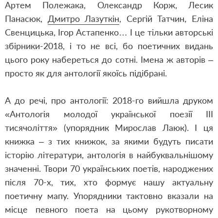
Артем Полежака, Олександр Корж, Лесик
Панасюк,
Дмитро Лазуткін
, Сергій Татчин,
Еліна
Свенцицька
, Ігор Астапенко… І це тільки авторські
збірники-2018, і то не всі, бо поетичних видань
цього року набереться до сотні. Імена ж авторів –
просто як для антології якоїсь підібрані.
А до речі, про антології: 2018-го вийшла друком
«Антологія молодої української поезії ІІІ
тисячоліття» (упорядник Мирослав Лаюк). І ця
книжка – з тих книжок, за якими будуть писати
історію літератури, антологія в найбуквальнішому
значенні. Твори 70 українських поетів, народжених
після 70-х, тих, хто формує нашу актуальну
поетичну мапу. Упорядники тактовно вказали на
місце певного поета на цьому рукотворному