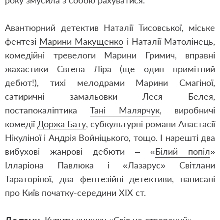
року змусила з собою рахуватися.
Авантюрний детектив Наталії Тисовської, міське
фентезі
Марини Макущенко
і Наталії Матолінець,
комедійні тревелоги Марини Гримич, вправні
жахастики Євгена Ліра (ще один примітний
дебют!), тихі мелодрами Марини Смагіної,
сатиричні замальовки Леся Белея,
постапокаліптика
Тані Малярчук
, виробничі
комедії
Доржа Бату
, субкультурні романи Анастасії
Нікуліної і Андрія Войніцького, тощо. І нарешті два
вибухові жанрові дебюти – «
Білий попіл
»
Ілларіона Павлюка і «Лазарус» Світлани
Тараторіної, два фентезійні детективи, написані
про Київ початку-середини ХІХ ст.