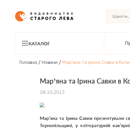
Пр
КАТАЛОГ
/
/
Головна
Новини
Мар’яна та Ірина Савки в Коп
Мар’яна та Ірина Савки в 
28.10.2013
Мар’яна та Ірина Савки презентували св
Тернопільщині, у «літературній кав’яр