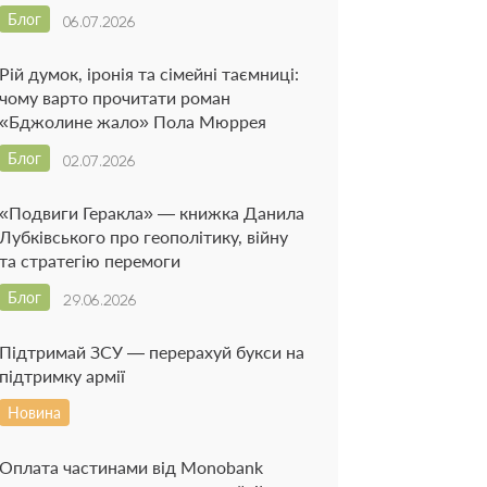
Блог
06.07.2026
Рій думок, іронія та сімейні таємниці:
чому варто прочитати роман
«Бджолине жало» Пола Мюррея
Блог
02.07.2026
«Подвиги Геракла» — книжка Данила
Лубківського про геополітику, війну
та стратегію перемоги
Блог
29.06.2026
Підтримай ЗСУ — перерахуй букси на
підтримку армії
Новина
Оплата частинами від Monobank