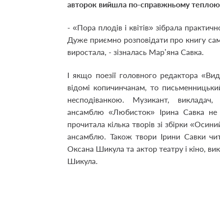
авторок вийшла по-справжньому теплою
- «Пора плодів і квітів» зібрала практич
Дуже приємно розповідати про книгу саме
виростала, - зізналась Мар’яна Савка.
І якщо поезії головного редактора «В
відомі копичинчанам, то письменницький
несподіванкою. Музикант, викладач,
ансамблю «Любисток» Ірина Савка не т
прочитала кілька творів зі збірки «Осини
ансамблю. Також твори Ірини Савки чит
Оксана Шикула та актор театру і кіно, ви
Шикула.