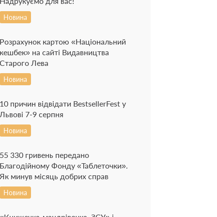
Надрукуємо для вас!
Новина
Розрахунок картою «Національний
кешбек» на сайті Видавництва
Старого Лева
Новина
10 причин відвідати BestsellerFest у
Львові 7-9 серпня
Новина
55 330 гривень передано
Благодійному Фонду «Таблеточки».
Як минув місяць добрих справ
Новина
«Книжечка-мандрівочка. ЗСУ» і