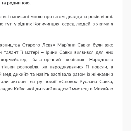
 та родинною.
но всі написані мною протягом двадцяти років вірші.
 тут, у рідних Копичинцях, серед людей, з якими я
идавництва Старого Лева» Мар’яни Савки були вже
 талант її матері – Ірини Савки виявився для них
 хормейстер, багаторічний керівник Народного
ільки розповіла, як народжувалися її новели, а
й мед дикий» та навіть заспівала разом із жінками з
али актори театру поезії «Слово» Руслана Савка,
кладач Київської дитячої академії мистецтв Михайло