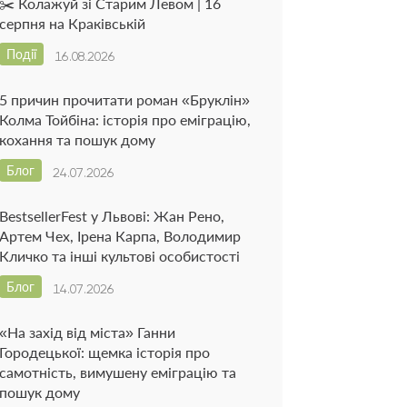
✂️ Колажуй зі Старим Левом | 16
серпня на Краківській
Події
16.08.2026
5 причин прочитати роман «Бруклін»
Колма Тойбіна: історія про еміграцію,
кохання та пошук дому
Блог
24.07.2026
BestsellerFest у Львові: Жан Рено,
Артем Чех, Ірена Карпа, Володимир
Кличко та інші культові особистості
Блог
14.07.2026
«На захід від міста» Ганни
Городецької: щемка історія про
самотність, вимушену еміграцію та
пошук дому