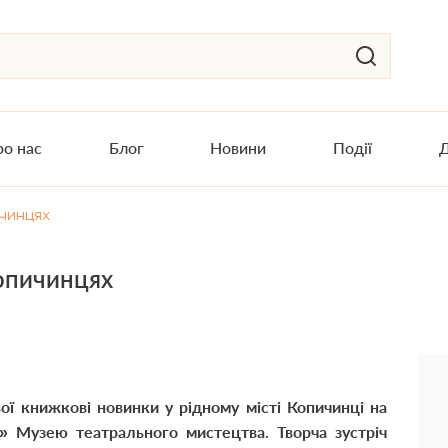
о нас
Блог
Новини
Події
Д
ичинцях
Копичинцях
ої книжкові новинки у рідному місті Копичинці на
ні» Музею театрального мистецтва. Творча зустріч