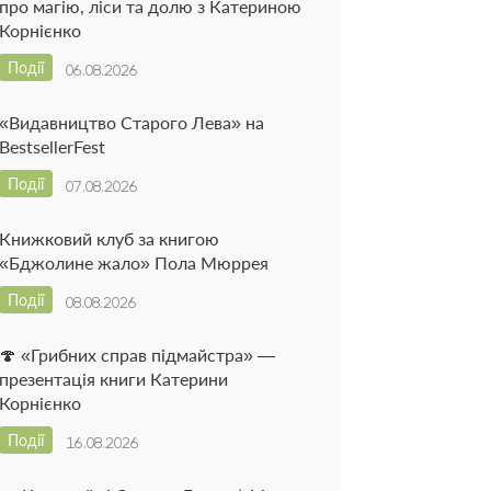
про магію, ліси та долю з Катериною
Корнієнко
Події
06.08.2026
«Видавництво Старого Лева» на
BestsellerFest
Події
07.08.2026
Книжковий клуб за книгою
«Бджолине жало» Пола Мюррея
Події
08.08.2026
🍄 «Грибних справ підмайстра» —
презентація книги Катерини
Корнієнко
Події
16.08.2026