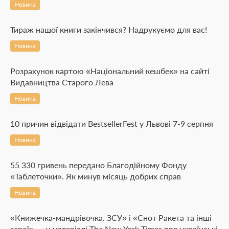
Новина
Тираж нашої книги закінчився? Надрукуємо для вас!
Новина
Розрахунок картою «Національний кешбек» на сайті
Видавництва Старого Лева
Новина
10 причин відвідати BestsellerFest у Львові 7-9 серпня
Новина
55 330 гривень передано Благодійному Фонду
«Таблеточки». Як минув місяць добрих справ
Новина
«Книжечка-мандрівочка. ЗСУ» і «Єнот Ракета та інші
герої» — у матеріалі The New York Times про українські