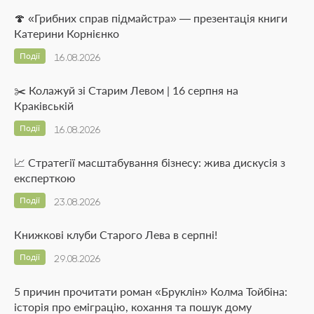
🍄 «Грибних справ підмайстра» — презентація книги
Катерини Корнієнко
Події
16.08.2026
✂️ Колажуй зі Старим Левом | 16 серпня на
Краківській
Події
16.08.2026
📈 Стратегії масштабування бізнесу: жива дискусія з
експерткою
Події
23.08.2026
Книжкові клуби Старого Лева в серпні!
Події
29.08.2026
5 причин прочитати роман «Бруклін» Колма Тойбіна:
історія про еміграцію, кохання та пошук дому