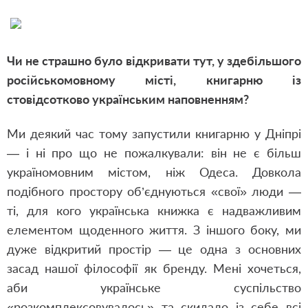
Чи не страшно було відкривати тут, у здебільшого
російськомовному місті, книгарню із
стовідсотково українським наповненням?
Ми деякий час тому запустили книгарню у Дніпрі
— і ні про що не пожалкували: він не є більш
україномовним містом, ніж Одеса. Довкола
подібного простору об’єднуються «свої» люди —
ті, для кого українська книжка є надважливим
елементом щоденного життя. З іншого боку, ми
дуже відкритий простір — це одна з основних
засад нашої філософії як бренду. Мені хочеться,
аби українське суспільство
«розкомплексовувалось» та скидало із себе всі