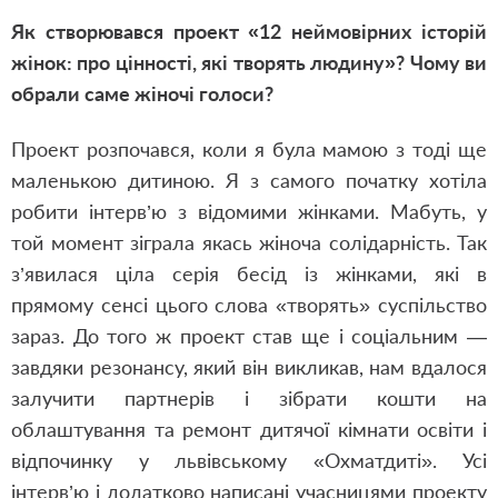
Як створювався проект «12 неймовірних історій
жінок: про цінності, які творять людину»? Чому ви
обрали саме жіночі голоси?
Проект розпочався, коли я була мамою з тоді ще
маленькою дитиною. Я з самого початку хотіла
робити інтерв’ю з відомими жінками. Мабуть, у
той момент зіграла якась жіноча солідарність. Так
з’явилася ціла серія бесід із жінками, які в
прямому сенсі цього слова «творять» суспільство
зараз. До того ж проект став ще і соціальним —
завдяки резонансу, який він викликав, нам вдалося
залучити партнерів і зібрати кошти на
облаштування та ремонт дитячої кімнати освіти і
відпочинку у львівському «Охматдиті». Усі
інтерв’ю і додатково написані учасницями проекту