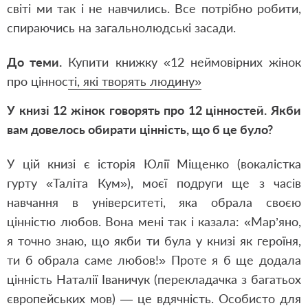
світі ми так і не навчились. Все потрібно робити,
спираючись на загальнолюдські засади.
До теми.
Купити книжку «12 неймовірних жінок
про цінності, які творять людину»
У книзі 12 жінок говорять про 12 цінностей. Якби
вам довелось обирати цінність, що б це було?
У цій книзі є історія Юлії Міщенко (вокалістка
гурту «Таліта Кум»), моєї подруги ще з часів
навчання в університеті, яка обрала своєю
цінністю любов. Вона мені так і казала: «Мар’яно,
я точно знаю, що якби ти була у книзі як героїня,
ти б обрала саме любов!» Проте я б ще додала
цінність Наталії Іваничук (перекладачка з багатьох
європейських мов) — це вдячність. Особисто для