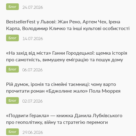
Блог
24.07.2026
BestsellerFest у Львові: Жан Рено, Артем Чех, Ірена
Карпа, Володимир Кличко та інші культові особистості
Блог
14.07.2026
«На захід від міста» Ганни Городецької: щемка історія
про самотність, вимушену еміграцію та пошук дому
Блог
06.07.2026
Рій думок, іронія та сімейні таємниці: чому варто
прочитати роман «Бджолине жало» Пола Мюррея
Блог
02.07.2026
«Подвиги Геракла» — книжка Данила Лубківського
про геополітику, війну та стратегію перемоги
Блог
29.06.2026