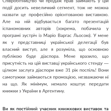
Співробітництво чи продаж прав займають у цій
події досить невеличкий сегмент, тож не можна
назвати це професійно орієнтованою виставкою.
Але на ній відбувається багато презентацій
іспаномовних авторів (зокрема, побачила у
програмі зустріч із Маріо Варгас Льосою). У мене
як у представниці української делегації був
власний виступ, але я розуміла, що основною
публікою буде діаспора. Мене вразило, що
присутність на цій виставці українського стенду —
цілком заслуга діаспори вже 31 рік поспіль! Вони
самотужки займаються промоцією, незважаючи ні
на що. Як мінімум, немало коштує передати
книжки з України в Аргентину.
Ви як постійний учасник книжкових виставок та