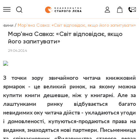
/
Новини
Мар'яна Савка: «Світ відповідає, якщо його запитувати»
Мар'яна Савка: «Світ відповідає, якщо
його запитувати»
29.04.2014
З точки зору звичайного читача книжковий
ярмарок - це великий ринок, на якому можна
купити книги дешевше, ніж у книгарні. Але за
лаштунками ринку відбувається багато
невидимих оку читача дійств - укладаються угоди
і домовленості, купуються-продаються права на
видання, знаходяться нові партнери. Письменниця
та співзасновник «Видавництва старого лева»