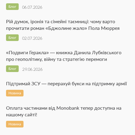
Блог
06.07.2026
Рій думок, іронія та сімейні таємниці: чому варто
прочитати роман «Бджолине жало» Пола Мюррея
Блог
02.07.2026
«Подвиги Геракла» — книжка Данила Лубківського
про геополітику, війну та стратегію перемоги
Блог
29.06.2026
Підтримай ЗСУ — перерахуй букси на підтримку армії
Новина
Оплата частинами від Monobank тепер доступна на
нашому сайті!
Новина