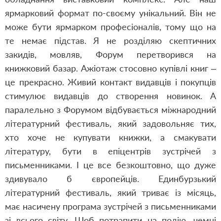
ярмарковий формат по-своєму унікальний. Він не
може бути ярмарком професіоналів, тому що на
те немає підстав. Я не розділяю скептичних
закидів, мовляв, Форум перетворився на
книжковий базар. Ажіотаж стосовно купівлі книг –
це прекрасно. Живий контакт видавців і покупців
стимулює видавців до створення новинок. А
паралельно з Форумом відбувається міжнародний
літературний фестиваль, який задовольняє тих,
хто хоче не купувати книжки, а смакувати
літературу, бути в епіцентрів зустрічей з
письменниками. І це все безкоштовно, що дуже
здивувало б європейців. Единбурзький
літературний фестиваль, який триває із місяць,
має насичену програма зустрічей з письменниками
зі всього світу. Щоб потрапити на подію, чемні