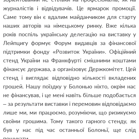
журналістів і відвідувачів. Це ярмарок промоції.
Саме тому він є вдалим майданчиком для старту
наших авторів на німецькому ринку. Вже кілька
років поспіль українську делегацію на виставку у
Лейпцигу формує Форум видавців за фінансової
підтримки фонду «Розвиток України». Офіційний
стенд України на Франкфурті смішними коштами
фінансує держава, а організовує Держкомітет. Цей
стенд і виглядає відповідно кількості вкладених
грошей. Нашу поїздку у Болонью ніхто, окрім нас
не фінансував, і це мені навіть більше подобається
– за результати виставки і перемовин відповідаємо
лише ми, ми працюємо, розуміючи, що ризикуємо
своїми грошима. Тому такого гарного стенду, як
був у нас під час останньої Болоньї, ще слід
пошукати.