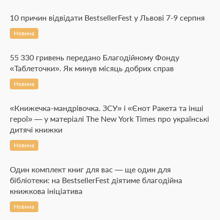
10 причин відвідати BestsellerFest у Львові 7-9 серпня
Новина
55 330 гривень передано Благодійному Фонду
«Таблеточки». Як минув місяць добрих справ
Новина
«Книжечка-мандрівочка. ЗСУ» і «Єнот Ракета та інші
герої» — у матеріалі The New York Times про українські
дитячі книжки
Новина
Один комплект книг для вас — ще один для
бібліотеки: на BestsellerFest діятиме благодійна
книжкова ініціатива
Новина