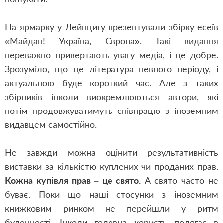
На ярмарку у Лейпцигу презентували збірку есеїв
«Майдан! Україна, Європа». Такі видання
переважно привертають увагу медіа, і це добре.
Зрозуміло, що це література певного періоду, і
актуальною буде короткий час. Але з таких
збірників інколи виокремлюються автори, які
потім продовжуватимуть співпрацю з іноземним
видавцем самостійно.
Не завжди можна оцінити результативність
виставки за кількістю куплених чи проданих прав.
Кожна купівля прав – це свято.
А свято часто не
буває. Поки що наші стосунки з іноземним
книжковим ринком не перейшли у ритм
буденності. Інколи головна користь полягає в