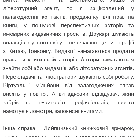
літературний агент, то я зацікавлений у
налагодженні контактів, продажі-купівлі прав на
книги, у пошукові перспективних авторів та
ймовірних видавничих проектів. Друкарі шукають
видавців з усього світу – переважно це типографії
з Китаю, Гонконгу. Видавці намагаються продати
права на книги своїх авторів. Автори намагаються
знайти собі або видавців, або літературних агентів.
Перекладачі та ілюстратори шукають собі роботу.
Віртуальні мільйони від залагоджених справ
висять у повітрі. А випадковий відвідувач, який
забрів на територію професіоналів, просто
намотує кілометри, заповнені книгами.
Інша справа - Лейпцизький книжковий ярмарок,
зорієнтований не стільки на професіоналів, як на