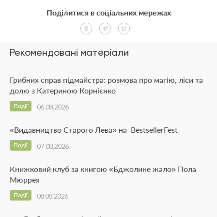
Поділитися в соціальних мережах
Рекомендовані матеріали
Грибних справ підмайстра: розмова про магію, ліси та
долю з Катериною Корнієнко
Події
06.08.2026
«Видавництво Старого Лева» на BestsellerFest
Події
07.08.2026
Книжковий клуб за книгою «Бджолине жало» Пола
Мюррея
Події
08.08.2026