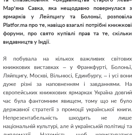
Мар’яна Савка, яка нещодавно повернулася з
ярмарків у Лейпцигу та Болоньї, розповіла
Platfor.ma про те, навіщо взагалі потрібні книжкові
форуми, про свято купівлі прав та те, скільки
видавництв у Індії.
Я побувала на кількох важливих світових
книжкових виставках – у Франкфурті, Болоньї,
Ляйпцигу, Москві, Вільнюсі, Единбургу, – і усі вони
дуже різні за наповненням і завданнями. На
європейських книжкових ярмарках Україна довгий
час була фантомним явищем, тому що не було
державної стратегії з промоції української книги.
Непрезентабельність шкодить не лише
національній культурі, але й українській політиці та
дипломатії. Натомість, щоб користуватися