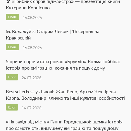
🍄 «Грибних справ підмайстра» — презентація книги
Катерини Корнієнко
Події
16.08.2026
✂️ Колажуй зі Старим Левом | 16 серпня на
Краківській
Події
16.08.2026
5 причин прочитати роман «Бруклін» Колма Тойбіна:
історія про еміграцію, кохання та пошук дому
Блог
24.07.2026
BestsellerFest у Львові: Жан Рено, Артем Чех, Ірена
Карпа, Володимир Кличко та інші культові особистості
Блог
14.07.2026
«На захід від міста» Ганни Городецької: щемка історія
про самотність, вимушену еміграцію та пошук дому