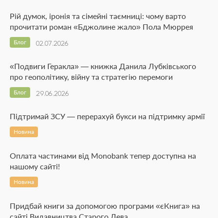
Рій думок, іронія та сімейні таємниці: чому варто
прочитати роман «Бджолине жало» Пола Мюррея
Блог
02.07.2026
«Подвиги Геракла» — книжка Данила Лубківського
про геополітику, війну та стратегію перемоги
Блог
29.06.2026
Підтримай ЗСУ — перерахуй букси на підтримку армії
Новина
Оплата частинами від Monobank тепер доступна на
нашому сайті!
Новина
Придбай книги за допомогою програми «єКнига» на
сайті Видавництва Старого Лева