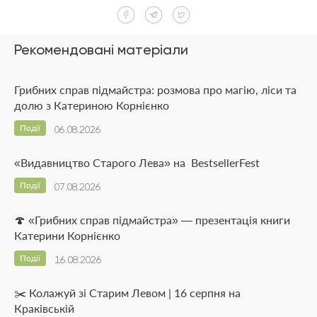
Рекомендовані матеріали
Грибних справ підмайстра: розмова про магію, ліси та
долю з Катериною Корнієнко
Події
06.08.2026
«Видавництво Старого Лева» на BestsellerFest
Події
07.08.2026
🍄 «Грибних справ підмайстра» — презентація книги
Катерини Корнієнко
Події
16.08.2026
✂️ Колажуй зі Старим Левом | 16 серпня на
Краківській