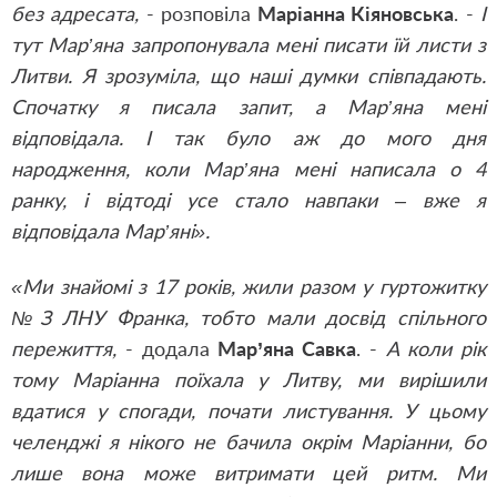
без адресата,
- розповіла
Маріанна Кіяновська
. -
І
тут Мар’яна запропонувала мені писати їй листи з
Литви. Я зрозуміла, що наші думки співпадають.
Спочатку я писала запит, а Мар’яна мені
відповідала. І так було аж до мого дня
народження, коли Мар’яна мені написала о 4
ранку, і відтоді усе стало навпаки – вже я
відповідала Мар’яні».
«Ми знайомі з 17 років, жили разом у гуртожитку
№З ЛНУ Франка, тобто мали досвід спільного
пережиття,
- додала
Мар’яна Савка
. -
А коли рік
тому Маріанна поїхала у Литву, ми вирішили
вдатися у спогади, почати листування. У цьому
челенджі я нікого не бачила окрім Маріанни, бо
лише вона може витримати цей ритм. Ми