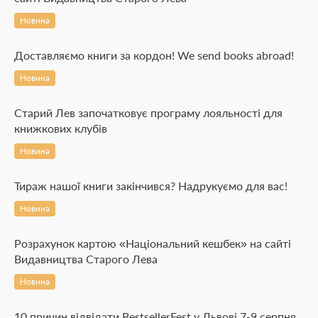
Новина
Доставляємо книги за кордон! We send books abroad!
Новина
Старий Лев започатковує програму лояльності для
книжкових клубів
Новина
Тираж нашої книги закінчився? Надрукуємо для вас!
Новина
Розрахунок картою «Національний кешбек» на сайті
Видавництва Старого Лева
Новина
10 причин відвідати BestsellerFest у Львові 7-9 серпня