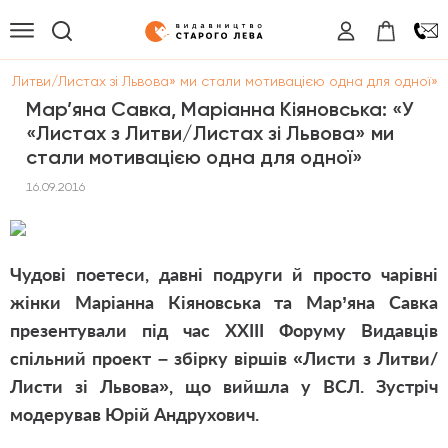
 з Литви/Листах зі Львова» ми стали мотивацією одна для одної»
Мар’яна Савка, Маріанна Кіяновська: «У
«Листах з Литви/Листах зі Львова» ми
стали мотивацією одна для одної»
16.09.2016
Чудові поетеси, давні подруги й просто чарівні
жінки Маріанна Кіяновська та Мар’яна Савка
презентували під час ХХІІІ Форуму Видавців
спільний проект – збірку віршів
«Листи з Литви/
Листи зі Львова»
, що вийшла у ВСЛ. Зустріч
модерував Юрій Андрухович.