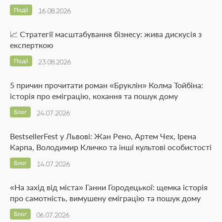
Події
16.08.2026
📈 Стратегії масштабування бізнесу: жива дискусія з
експерткою
Події
23.08.2026
5 причин прочитати роман «Бруклін» Колма Тойбіна:
історія про еміграцію, кохання та пошук дому
Блог
24.07.2026
BestsellerFest у Львові: Жан Рено, Артем Чех, Ірена
Карпа, Володимир Кличко та інші культові особистості
Блог
14.07.2026
«На захід від міста» Ганни Городецької: щемка історія
про самотність, вимушену еміграцію та пошук дому
Блог
06.07.2026