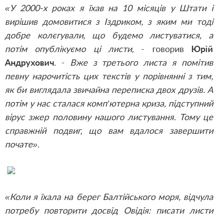
«У 2000-х роках я їхав на 10 місяців у Штати і
вирішив домовитися з Іздриком, з яким ми тоді
добре колєгували, що будемо листуватися, а
потім опублікуємо ці листи,
- говорив
Юрій
Андрухович
. -
Вже з третього листа я помітив
певну нарочитість цих текстів у порівнянні з тим,
як би виглядала звичайна переписка двох друзів. А
потім у нас сталася комп’ютерна криза, підступний
вірус зжер половину нашого листування. Тому це
справжній подвиг, що вам вдалося завершити
почате»
.
«Коли я їхала на берег Балтійського моря, відчула
потребу повторити досвід Овідія: писати листи