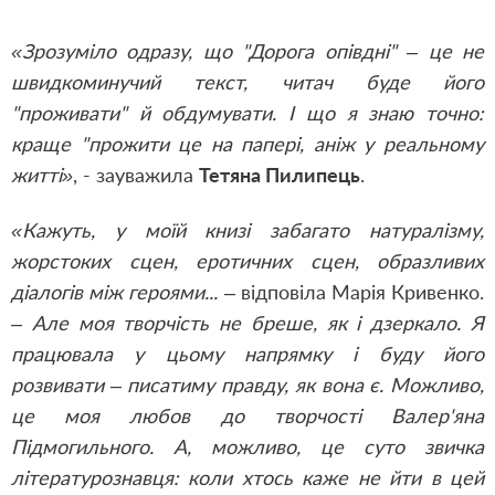
«Зрозуміло одразу, що "Дорога опівдні" – це не
швидкоминучий текст, читач буде його
"проживати" й обдумувати. І що я знаю точно:
краще "прожити це на папері, аніж у реальному
житті»
, - зауважила
Тетяна Пилипець
.
«Кажуть, у моїй книзі забагато натуралізму,
жорстоких сцен, еротичних сцен, образливих
діалогів між героями...
– відповіла Марія Кривенко.
–
Але моя творчість не бреше, як і дзеркало. Я
працювала у цьому напрямку і буду його
розвивати – писатиму правду, як вона є. Можливо,
це моя любов до творчості Валер'яна
Підмогильного. А, можливо, це суто звичка
літературознавця: коли хтось каже не йти в цей