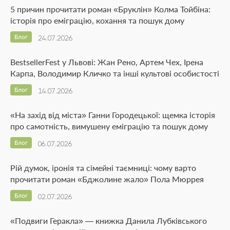
5 причин прочитати роман «Бруклін» Колма Тойбіна:
історія про еміграцію, кохання та пошук дому
Блог
24.07.2026
BestsellerFest у Львові: Жан Рено, Артем Чех, Ірена
Карпа, Володимир Кличко та інші культові особистості
Блог
14.07.2026
«На захід від міста» Ганни Городецької: щемка історія
про самотність, вимушену еміграцію та пошук дому
Блог
06.07.2026
Рій думок, іронія та сімейні таємниці: чому варто
прочитати роман «Бджолине жало» Пола Мюррея
Блог
02.07.2026
«Подвиги Геракла» — книжка Данила Лубківського