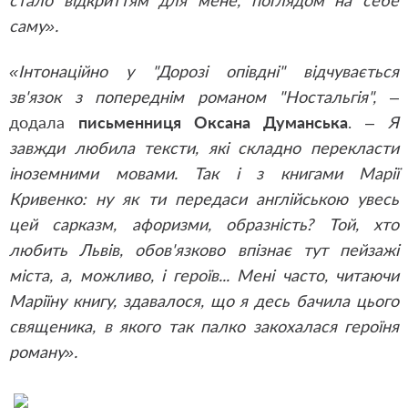
стало відкриттям для мене, поглядом на себе
саму».
«Інтонаційно у "Дорозі опівдні" відчувається
зв'язок з попереднім романом "Ностальгія",
–
додала
письменниця Оксана Думанська
. –
Я
завжди любила тексти, які складно перекласти
іноземними мовами. Так і з книгами Марії
Кривенко: ну як ти передаси англійською увесь
цей сарказм, афоризми, образність? Той, хто
любить Львів, обов'язково впізнає тут пейзажі
міста, а, можливо, і героїв... Мені часто, читаючи
Маріїну книгу, здавалося, що я десь бачила цього
священика, в якого так палко закохалася героїня
роману».