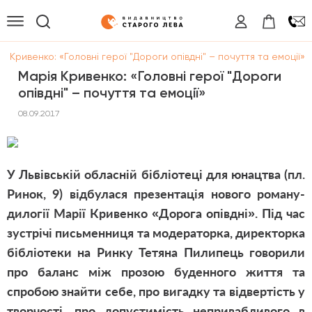
я Кривенко: «Головні герої "Дороги опівдні" – почуття та емоції»
Марія Кривенко: «Головні герої "Дороги
опівдні" – почуття та емоції»
08.09.2017
У Львівській обласній бібліотеці для юнацтва (пл.
Ринок, 9) відбулася презентація нового роману-
дилогії Марії Кривенко «Дорога опівдні». Під час
зустрічі письменниця та модераторка, директорка
бібліотеки на Ринку Тетяна Пилипець говорили
про баланс між прозою буденного життя та
спробою знайти себе, про вигадку та відвертість у
творчості, про допустимість непривабливого в