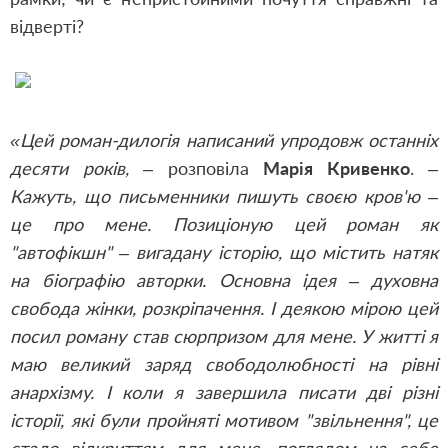
відверті?
«Цей роман-дилогія написаний упродовж останніх
десяти років,
– розповіла
Марія
Кривенко
. –
Кажуть, що письменники пишуть своєю кров'ю –
це про мене. Позиціоную цей роман як
"автофікшн" – вигадану історію, що містить натяк
на біографію авторки. Основна ідея – духовна
свобода жінки, розкріпачення. І деякою мірою цей
посил роману став сюрпризом для мене. У житті я
маю великий заряд свободолюбності на рівні
анархізму. І коли я завершила писати дві різні
історії, які були пройняті мотивом "звільнення", це