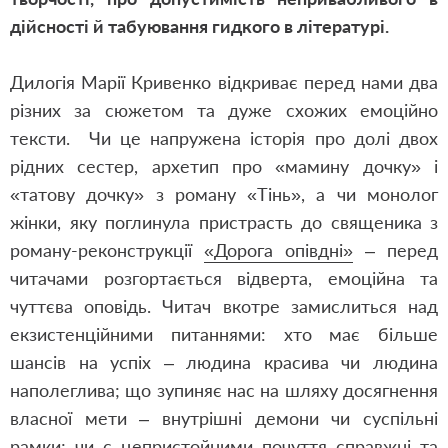
дійсності й табуювання гидкого в літературі.
Дилогія Марії Кривенко відкриває перед нами два
різних за сюжетом та дуже схожих емоційно
тексти. Чи це напружена історія про долі двох
рідних сестер, архетип про «мамину дочку» і
«татову дочку» з роману «Тінь», а чи монолог
жінки, яку поглинула пристрасть до священика з
роману-реконструкції
«Дорога опівдні»
– перед
читачами розгортається відверта, емоційна та
чуттєва оповідь. Читач вкотре замислиться над
екзистенційними питаннями: хто має більше
шансів на успіх – людина красива чи людина
наполеглива; що зупиняє нас на шляху досягнення
власної мети – внутрішні демони чи суспільні
рамки; чи є непристойними почуття справжні та