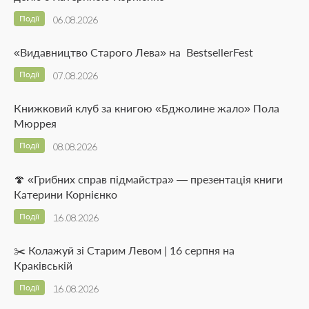
Події
06.08.2026
«Видавництво Старого Лева» на BestsellerFest
Події
07.08.2026
Книжковий клуб за книгою «Бджолине жало» Пола
Мюррея
Події
08.08.2026
🍄 «Грибних справ підмайстра» — презентація книги
Катерини Корнієнко
Події
16.08.2026
✂️ Колажуй зі Старим Левом | 16 серпня на
Краківській
Події
16.08.2026