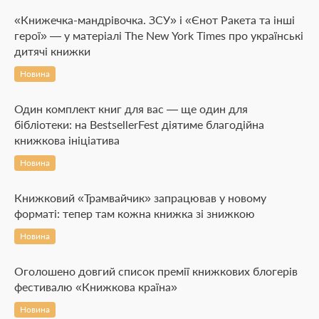
«Книжечка-мандрівочка. ЗСУ» і «Єнот Ракета та інші
герої» — у матеріалі The New York Times про українські
дитячі книжки
Новина
Один комплект книг для вас — ще один для
бібліотеки: на BestsellerFest діятиме благодійна
книжкова ініціатива
Новина
Книжковий «Трамвайчик» запрацював у новому
форматі: тепер там кожна книжка зі знижкою
Новина
Оголошено довгий список премії книжкових блогерів
фестивалю «Книжкова країна»
Новина