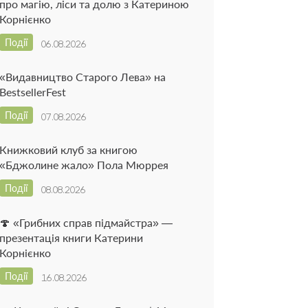
про магію, ліси та долю з Катериною
Корнієнко
Події
06.08.2026
«Видавництво Старого Лева» на
BestsellerFest
Події
07.08.2026
Книжковий клуб за книгою
«Бджолине жало» Пола Мюррея
Події
08.08.2026
🍄 «Грибних справ підмайстра» —
презентація книги Катерини
Корнієнко
Події
16.08.2026