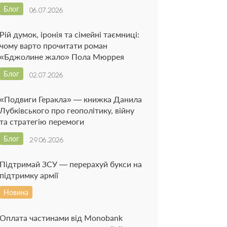
Блог
06.07.2026
Рій думок, іронія та сімейні таємниці:
чому варто прочитати роман
«Бджолине жало» Пола Мюррея
Блог
02.07.2026
«Подвиги Геракла» — книжка Данила
Лубківського про геополітику, війну
та стратегію перемоги
Блог
29.06.2026
Підтримай ЗСУ — перерахуй букси на
підтримку армії
Новина
Оплата частинами від Monobank