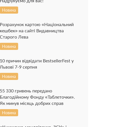
Надрукуємо для вас!
Новина
Розрахунок картою «Національний
кешбек» на сайті Видавництва
Старого Лева
Новина
10 причин відвідати BestsellerFest у
Львові 7-9 серпня
Новина
55 330 гривень передано
Благодійному Фонду «Таблеточки».
Як минув місяць добрих справ
Новина
«Книжечка-мандрівочка. ЗСУ» і