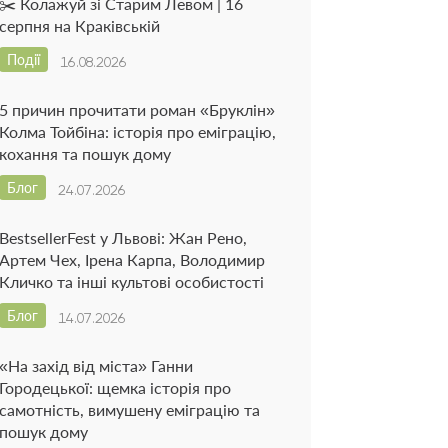
✂️ Колажуй зі Старим Левом | 16
серпня на Краківській
Події
16.08.2026
5 причин прочитати роман «Бруклін»
Колма Тойбіна: історія про еміграцію,
кохання та пошук дому
Блог
24.07.2026
BestsellerFest у Львові: Жан Рено,
Артем Чех, Ірена Карпа, Володимир
Кличко та інші культові особистості
Блог
14.07.2026
«На захід від міста» Ганни
Городецької: щемка історія про
самотність, вимушену еміграцію та
пошук дому