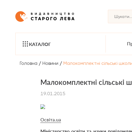
Пр
КАТАЛОГ
/
/
Головна
Новини
Малокомплектні сільські школ
Малокомплектні сільські 
19.01.2015
Освіта.ua
Міністерство освіти та науки повідомля