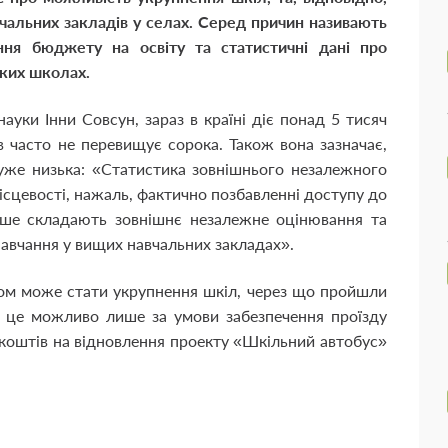
чальних закладів у селах. Серед причин називають
ння бюджету на освіту та статистичні дані про
ьких школах.
науки Інни Совсун, зараз в країні діє понад 5 тисяч
в часто не перевищує сорока. Також вона зазначає,
уже низька: «Статистика зовнішнього незалежного
місцевості, нажаль, фактично позбавленні доступу до
гірше складають зовнішнє незалежне оцінювання та
вчання у вищих навчальних закладах».
дом може стати укрупнення шкіл, через що пройшли
і це можливо лише за умови забезпечення проїзду
 а коштів на відновлення проекту «Шкільний автобус»