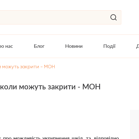
о нас
Блог
Новини
Події
Д
и можуть закрити - МОН
школи можуть закрити - МОН
є про можливість укрупнення шкіл, та, відповідно,