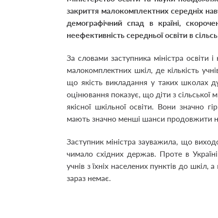
закриття малокомплектних середніх нав
демографічний спад в країні, скороче
неефективність середньої освіти в сільс
За словами заступника міністра освіти і 
малокомплектних шкіл, де кількість учні
що якість викладання у таких школах д
оцінювання показує, що діти з сільської 
якісної шкільної освіти. Вони значно 
мають значно менші шанси продовжити на
Заступник міністра зауважила, що вихо
чимало східних держав. Проте в Україн
учнів з їхніх населених пунктів до шкіл,
зараз немає.