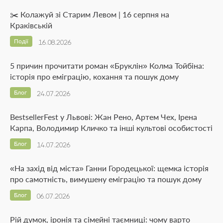
✂️ Колажуй зі Старим Левом | 16 серпня на
Краківській
Події
16.08.2026
5 причин прочитати роман «Бруклін» Колма Тойбіна:
історія про еміграцію, кохання та пошук дому
Блог
24.07.2026
BestsellerFest у Львові: Жан Рено, Артем Чех, Ірена
Карпа, Володимир Кличко та інші культові особистості
Блог
14.07.2026
«На захід від міста» Ганни Городецької: щемка історія
про самотність, вимушену еміграцію та пошук дому
Блог
06.07.2026
Рій думок, іронія та сімейні таємниці: чому варто