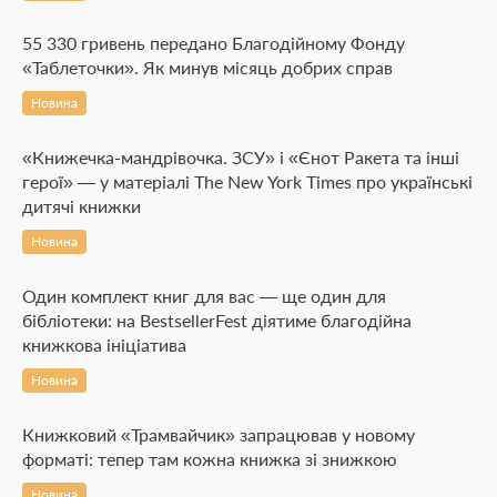
55 330 гривень передано Благодійному Фонду
«Таблеточки». Як минув місяць добрих справ
Новина
«Книжечка-мандрівочка. ЗСУ» і «Єнот Ракета та інші
герої» — у матеріалі The New York Times про українські
дитячі книжки
Новина
Один комплект книг для вас — ще один для
бібліотеки: на BestsellerFest діятиме благодійна
книжкова ініціатива
Новина
Книжковий «Трамвайчик» запрацював у новому
форматі: тепер там кожна книжка зі знижкою
Новина