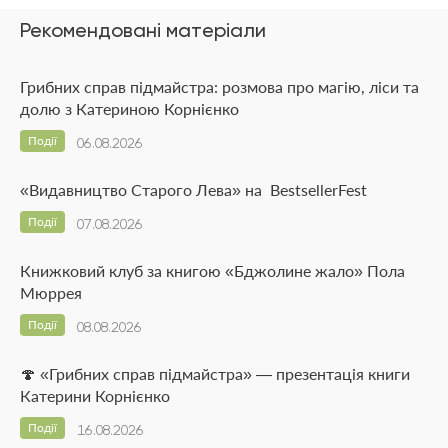
Рекомендовані матеріали
Грибних справ підмайстра: розмова про магію, ліси та
долю з Катериною Корнієнко
Події
06.08.2026
«Видавництво Старого Лева» на BestsellerFest
Події
07.08.2026
Книжковий клуб за книгою «Бджолине жало» Пола
Мюррея
Події
08.08.2026
🍄 «Грибних справ підмайстра» — презентація книги
Катерини Корнієнко
Події
16.08.2026