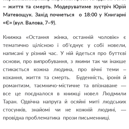
– життя та смерть. Модеруватиме зустріч Юрій
Матевощук. Захід почнеться о 18:00 у Книгарні
«Є» (вул. Валова, 7–9).
Книжка «Остання жінка, останній чоловік» є
тематично цілісною і об’єднує у собі новели,
написані у різний час. У ній йдеться про буттєві
основи, про випробування, з якими так чи інакше
стикається кожна людина, про вічні теми –
кохання, життя та смерть. Буденність, іронія й
романтизм, таємничо-містичне та впізнаване —
все це поєдналося в книжці новел Людмили
Таран. Одвічна напруга й осяйні миті людських
стосунків, знайомі чи не кожній людині, —
провідна проблематика прози письменниці.