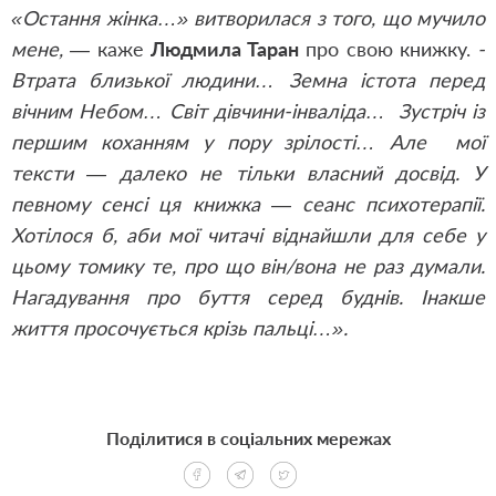
«Остання жінка…» витворилася з того, що мучило
мене, —
каже
Людмила Таран
про свою книжку.
-
Втрата близької людини… Земна істота перед
вічним Небом… Світ дівчини-інваліда… Зустріч із
першим коханням у пору зрілості… Але мої
тексти — далеко не тільки власний досвід. У
певному сенсі ця книжка — сеанс психотерапії.
Хотілося б, аби мої читачі віднайшли для себе у
цьому томику те, про що він/вона не раз думали.
Нагадування про буття серед буднів. Інакше
життя просочується крізь пальці…».
Поділитися в соціальних мережах