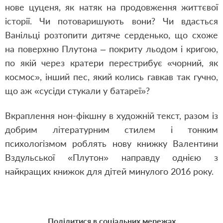
нове цуценя, як натяк на продовження життєвої
історії. Чи потоваришують вони? Чи вдасться
Ванільці розтопити дитяче серденько, що схоже
на поверхню Плутона – покриту льодом і кригою,
по якій через кратери перестрибує «чорний, як
космос», інший пес, який колись гавкав так гучно,
що аж «сусіди стукали у батареї»?
Вкраплення нон-фікшну в художній текст, разом із
добрим літературним стилем і тонким
психологізмом роблять нову книжку Валентини
Вздульської «Плутон» направду однією з
найкращих книжок для дітей минулого 2016 року.
Поділитися в соціальних мережах