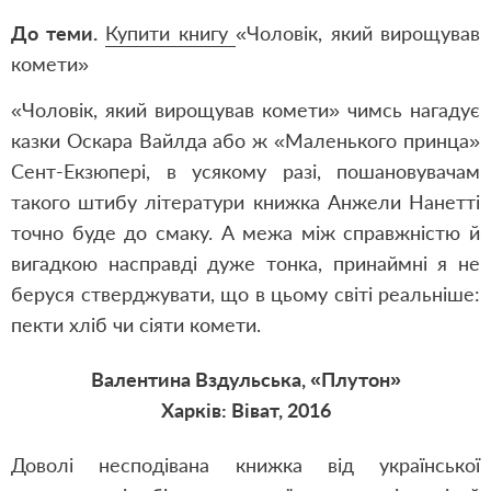
До теми.
Купити книгу
«Чоловік, який вирощував
комети»
«Чоловік, який вирощував комети» чимсь нагадує
казки Оскара Вайлда або ж «Маленького принца»
Сент-Екзюпері, в усякому разі, пошановувачам
такого штибу літератури книжка Анжели Нанетті
точно буде до смаку. А межа між справжністю й
вигадкою насправді дуже тонка, принаймні я не
беруся стверджувати, що в цьому світі реальніше:
пекти хліб чи сіяти комети.
Валентина Вздульська, «Плутон»
Харків: Віват, 2016
Доволі несподівана книжка від української