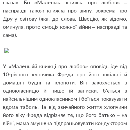
сказав. Бо «Маленька книжка про любов» –
насправді також книжка про війну, зокрема про
Другу світову (яка, до слова, Швецію, як відомо,
оминула, проте емоція кожної війни – насправді та
сама).
У «Маленькій книжці про любов» оповідь іде від
10-річного хлопчика Фреда про його шкільні й
домашні будні та клопоти. Він закохується в
однокласницю й пише їй записки, б’ється з
найсильнішим однокласником і боїться показувати
вдома табель. Та від звичайного життя хлопчини
його віку Фреда відрізняє те, що його батько – на
війні, мама змушена підпрацьовувати кондуктором