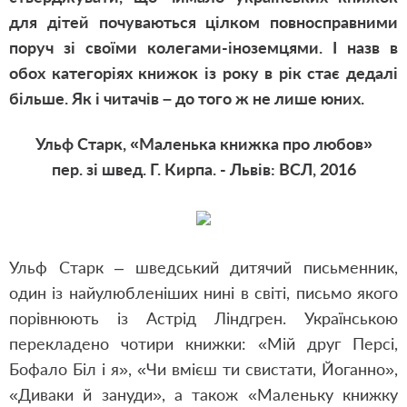
для дітей почуваються цілком повносправними
поруч зі своїми колегами-іноземцями. І назв в
обох категоріях книжок із року в рік стає дедалі
більше. Як і читачів – до того ж не лише юних.
Ульф Старк, «Маленька книжка про любов»
пер. зі швед. Г. Кирпа. - Львів: ВСЛ, 2016
Ульф Старк – шведський дитячий письменник,
один із найулюбленіших нині в світі, письмо якого
порівнюють із Астрід Ліндгрен. Українською
перекладено чотири книжки: «Мій друг Персі,
Бофало Біл і я», «Чи вмієш ти свистати, Йоганно»,
«Диваки й зануди», а також «Маленьку книжку