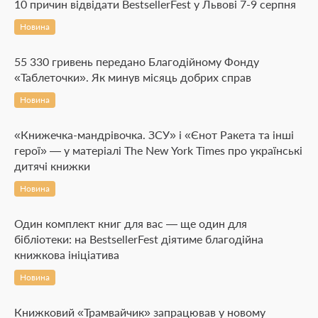
10 причин відвідати BestsellerFest у Львові 7-9 серпня
Новина
55 330 гривень передано Благодійному Фонду
«Таблеточки». Як минув місяць добрих справ
Новина
«Книжечка-мандрівочка. ЗСУ» і «Єнот Ракета та інші
герої» — у матеріалі The New York Times про українські
дитячі книжки
Новина
Один комплект книг для вас — ще один для
бібліотеки: на BestsellerFest діятиме благодійна
книжкова ініціатива
Новина
Книжковий «Трамвайчик» запрацював у новому