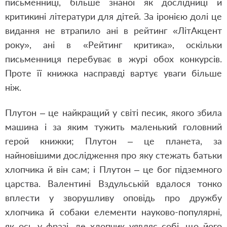
письменниці, більше знаної як дослідниці й
критикині літератури для дітей. За іронією долі це
видання не втрапило ані в рейтинг «ЛітАкцент
року», ані в «Рейтинг критика», оскільки
письменниця перебуває в журі обох конкурсів.
Проте її книжка насправді вартує уваги більше
ніж.
Плутон – це найкращий у світі песик, якого збила
машина і за яким тужить маленький головний
герой книжки; Плутон – це планета, за
найновішими дослідження про яку стежать батьки
хлопчика й він сам; і Плутон – це бог підземного
царства. Валентині Вздульській вдалося тонко
вплести у зворушливу оповідь про дружбу
хлопчика й собаки елементи науково-популярні,
як ось у фразі, де хлопчик уявляє собі, що його