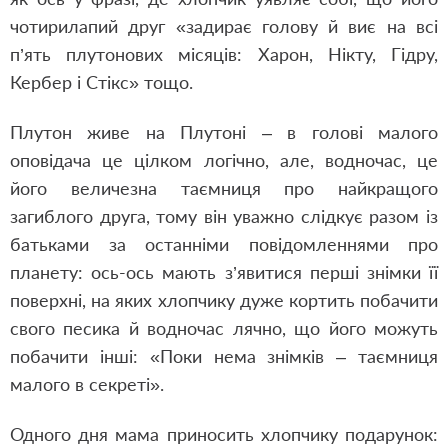
чотирилапий друг «задирає голову й виє на всі
п’ять плутонових місяців: Харон, Нікту, Гідру,
Кербер і Стікс» тощо.
Плутон живе на Плутоні – в голові малого
оповідача це цілком логічно, але, водночас, це
його величезна таємниця про найкращого
загиблого друга, тому він уважно слідкує разом із
батьками за останніми повідомленнями про
планету: ось-ось мають з’явитися перші знімки її
поверхні, на яких хлопчику дуже кортить побачити
свого песика й водночас лячно, що його можуть
побачити інші: «Поки нема знімків – таємниця
малого в секреті».
Одного дня мама приносить хлопчику подарунок: