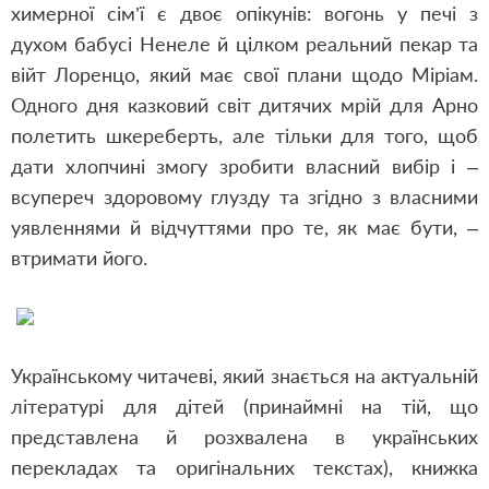
химерної сім’ї є двоє опікунів: вогонь у печі з
духом бабусі Ненеле й цілком реальний пекар та
війт Лоренцо, який має свої плани щодо Міріам.
Одного дня казковий світ дитячих мрій для Арно
полетить шкереберть, але тільки для того, щоб
дати хлопчині змогу зробити власний вибір і –
всупереч здоровому глузду та згідно з власними
уявленнями й відчуттями про те, як має бути, –
втримати його.
Українському читачеві, який знається на актуальній
літературі для дітей (принаймні на тій, що
представлена й розхвалена в українських
перекладах та оригінальних текстах), книжка