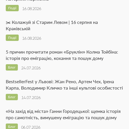
Події
16.08.2026
✂️ Колажуй зі Старим Левом | 16 серпня на
Краківській
Події
16.08.2026
5 причин прочитати роман «Бруклін» Колма Тойбіна:
історія про еміграцію, кохання та пошук дому
Блог
24.07.2026
BestsellerFest у Львові: Жан Рено, Артем Чех, Ірена
Карпа, Володимир Кличко та інші культові особистості
Блог
14.07.2026
«На захід від міста» Ганни Городецької: щемка історія
про самотність, вимушену еміграцію та пошук дому
Блог
06.07.2026