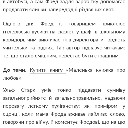
в автобусі, а сам Фред задля заробітку допомагає
продавати ялинки напередодні різдвяних свят.
Одного дня Фред із товаришем приклеює
гітлерівські вусики на скелет у шафі в шкільному
коридорі, чим викликає гнів директора й гордість
учительки та рідних. Так автор підказує читачам:
те, що стало смішним, перестає бути страшним.
До теми.
Купити книгу
«Маленька книжка про
любов»
Ульф Старк уміє тонко піддавати сумніву
загальноприйняте й загальноправильне, надаючи
перевагу легкому хуліганству: як, приміром, у
сценці, коли мама Фреда вживає лайливе слово,
говорячи про війну, й коментує Фредові, що на цю