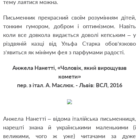
тему лаятися можна.
Письменник прекрасний своїм розумінням дітей,
тонким гумором, добром і оптимізмом. Навіть
коли все довкола видається доволі кепським – у
різдвяній казці від Ульфа Старка обов’язково
з’явиться як мінімум фея з парфумами радості.
Анжела Нанетті, «Чоловік, який вирощував
комети»
пер. з італ. А. Маслюх. - Львів: ВСЛ, 2016
Анжела Нанетті – відома італійська письменниця,
нарешті знана й українськими маленькими (і
великими, чого ж уже) читачами за дуже