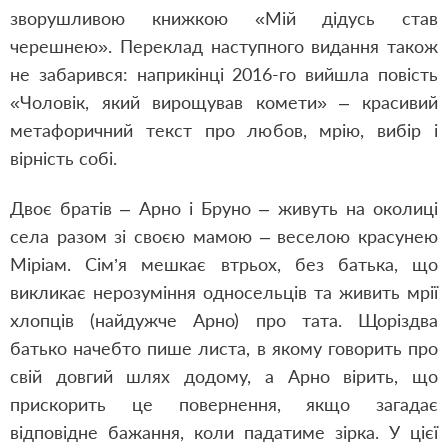
зворушливою книжкою «Мій дідусь став
черешнею». Переклад наступного видання також
не забарився: наприкінці 2016-го вийшла повість
«Чоловік, який вирощував комети» – красивий
метафоричний текст про любов, мрію, вибір і
вірність собі.
Двоє братів – Арно і Бруно – живуть на околиці
села разом зі своєю мамою – веселою красунею
Міріам. Сім’я мешкає втрьох, без батька, що
викликає нерозуміння односельців та живить мрії
хлопців (найдужче Арно) про тата. Щоріздва
батько начебто пише листа, в якому говорить про
свій довгий шлях додому, а Арно вірить, що
прискорить це повернення, якщо загадає
відповідне бажання, коли падатиме зірка. У цієї