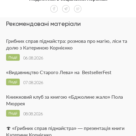
Рекомендовані матеріали
Грибних справ підмайстра: розмова про магію, ліси та
долю з Катериною Корнієнко
Події
06.08.2026
«Видавництво Старого Лева» на BestsellerFest
Події
07.08.2026
Книжковий клуб за книгою «Бджолине жало» Пола
Мюррея
Події
08.08.2026
🍄 «Грибних справ підмайстра» — презентація книги
Катерини Корнієнко