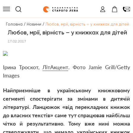
/
/
Головна
Новини
Любов, мрії, вірність – у книжках для дітей
Любов, мрії, вірність – у книжках для дітей
17.02.2017
Ірина Троскот,
ЛітАкцент
. Фото Jamie Grill/Getty
Images
Найприємніше в українському книжковому
сегменті спостерігати за змінами в дитячій
літературі. Ланцюжок «від перекладних книжок
до власних текстів» саме тут спрацював найбільш
чітко й результативно. Тому вже нині можна
стверджувати, що чимало українських книжок