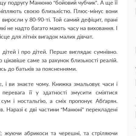
ащу подругу Манюню “бойовий чубчик”. А ще її
 чіпляють своєю близькістю. Плюс-мінус вони
 виросли у 80-90-ті. Той самий дефіцит, прані
 які не надто багато мають часу на виховання. І
сце для літніх вигадок малих дівчат.
дітей і про дітей. Перше виглядає сумнівно.
 цікавіше саме за рахунок близькості реалій.
ь до батьків за поясненнями.
є, і ви знаєте чому. Книжка змальовує часи і
а перевага її у здатності змусити сміятися
 сум і ностальгію, а сміх пропонує Абґарян.
в. Наразі є дві частини “Манюні” перекладені
нії; жуючи абрикоси та черешні, та стріляючи