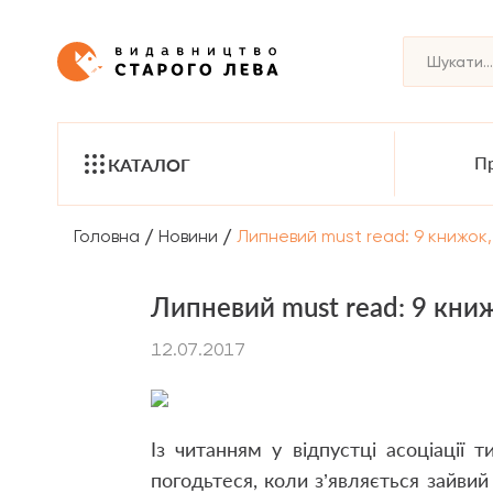
Пр
КАТАЛОГ
/
/
Головна
Новини
Липневий must read: 9 книжок,
Липневий must read: 9 книж
12.07.2017
Із читанням у відпустці асоціації т
погодьтеся, коли з’являється зайви