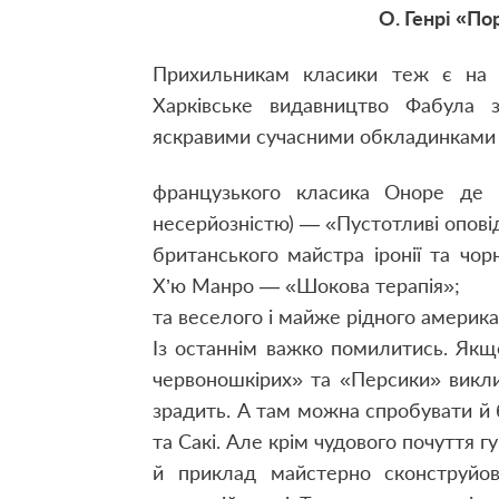
О. Генрі «По
Прихильникам класики теж є на щ
Харківське видавництво Фабула з
яскравими сучасними обкладинками в
французького класика Оноре де Б
несерйозністю) — «Пустотливі оповід
британського майстра іронії та чор
Х’ю Манро — «Шокова терапія»;
та веселого і майже рідного америка
Із останнім важко помилитись. Якщ
червоношкірих» та «Персики» викли
зрадить. А там можна спробувати й б
та Сакі. Але крім чудового почуття г
й приклад майстерно сконструйов