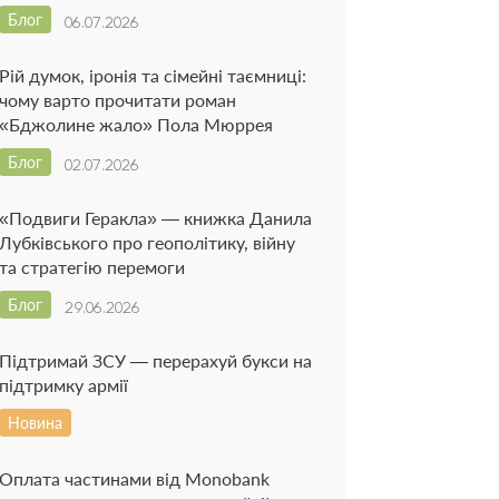
Блог
06.07.2026
Рій думок, іронія та сімейні таємниці:
чому варто прочитати роман
«Бджолине жало» Пола Мюррея
Блог
02.07.2026
«Подвиги Геракла» — книжка Данила
Лубківського про геополітику, війну
та стратегію перемоги
Блог
29.06.2026
Підтримай ЗСУ — перерахуй букси на
підтримку армії
Новина
Оплата частинами від Monobank