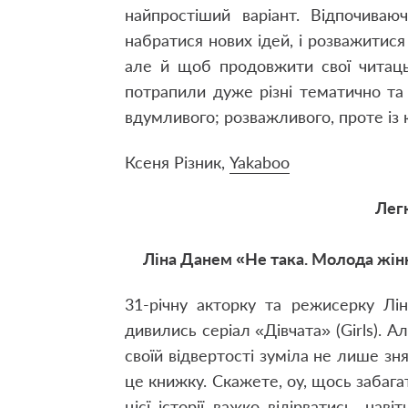
найпростіший варіант. Відпочиваю
набратися нових ідей, і розважитися
але й щоб продовжити свої читаць
потрапили дуже різні тематично та
вдумливого; розважливого, проте із
Ксеня Різник,
Yakaboo
Легк
Ліна Данем «Не така. Молода жінка
31-річну акторку та режисерку Лі
дивились серіал «Дівчата» (Girls). 
своїй відвертості зуміла не лише зн
це книжку. Скажете, оу, щось забагат
цієї історії важко відірватись, на