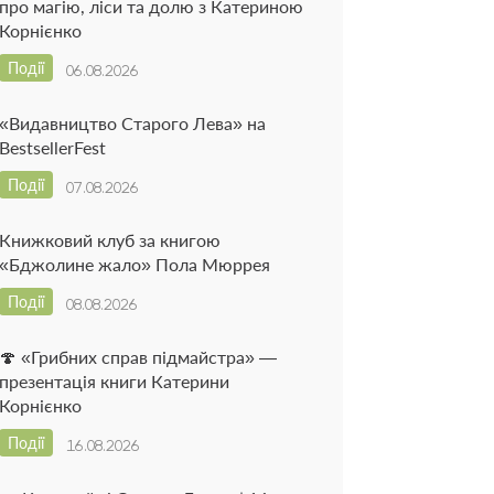
про магію, ліси та долю з Катериною
Корнієнко
Події
06.08.2026
«Видавництво Старого Лева» на
BestsellerFest
Події
07.08.2026
Книжковий клуб за книгою
«Бджолине жало» Пола Мюррея
Події
08.08.2026
🍄 «Грибних справ підмайстра» —
презентація книги Катерини
Корнієнко
Події
16.08.2026