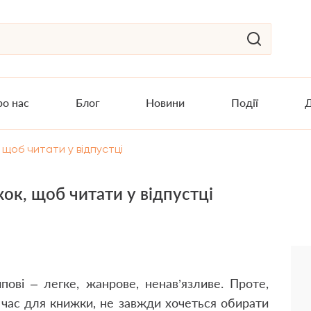
о нас
Блог
Новини
Події
Д
 щоб читати у відпустці
ок, щоб читати у відпустці
ипові – легке, жанрове, ненав’язливе. Проте,
й час для книжки, не завжди хочеться обирати