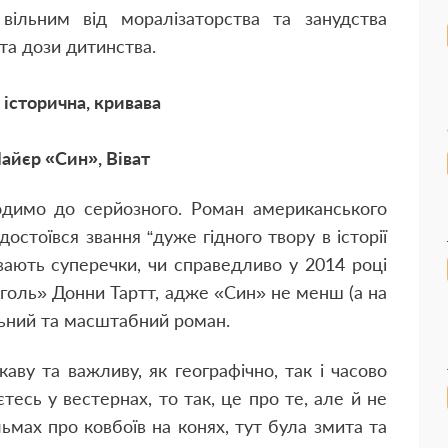
вільним від моралізаторства та занудства
 та дози дитинства.
 історична, кривава
айєр «Син», Віват
одимо до серйозного. Роман американського
стоївся звання “дуже гідного твору в історії
вають суперечки, чи справедливо у 2014 році
голь» Донни Тартт, адже «Син» не менш (а на
льний та масштабний роман.
ву та важливу, як географічно, так і часово
тесь у вестернах, то так, це про те, але й не
ьмах про ковбоїв на конях, тут була змита та