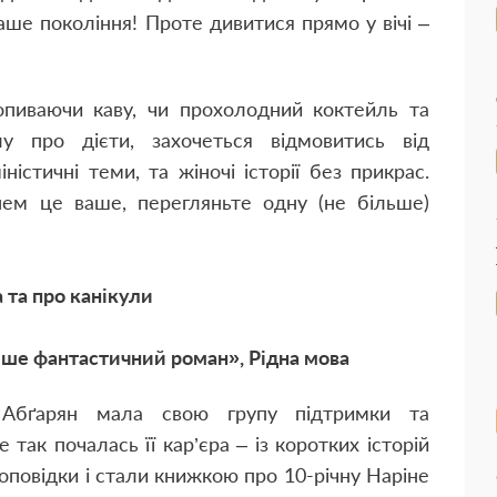
ше покоління! Проте дивитися прямо у вічі –
попиваючи каву, чи прохолодний коктейль та
лу про дієти, захочеться відмовитись від
ністичні теми, та жіночі історії без прикрас.
ем це ваше, перегляньте одну (не більше)
 та про канікули
ше фантастичний роман», Рідна мова
 Абґарян мала свою групу підтримки та
так почалась її кар’єра – із коротких історій
оповідки і стали книжкою про 10-річну Наріне