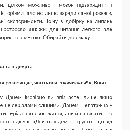
чи, цілком можливо і мозок підзарядити, і
 історіями, але не лише заради самої розваги,
кі експерименти. Тому в добірку на липень
 настроєво книжки: для читання легкого, але
 корисною метою. Обирайте до смаку.
а та відверта
 розповідає, чого вона “навчилася”», Віват
ну Данем імовірно ви впізнаєте, лише якщо
Але не серіалами єдиними. Данем – епатажна у
яти серіал про своє життя, але й написати про
о цієї дівулі! «Дівчата» демонструють, що від
віть якщо вона вас дуже дратує. Цього разу у