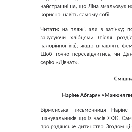
найстрашніше, що Ліна змальовує на
корисно, навіть самому собі.
Читати: на пляжі, але в затінку; 
закусуючи хлібцями (після розді
калорійної їжі); якщо цікавлять фемі
Щоб точно пересвідчитись, чи Дан
серію «Дівчат».
Смішна
Наріне Абґарян «Манюня пи
Вірменська письменниця Наріне
шанувальників ще із часів ЖЖ. Саме 
про радянське дитинство. Згодом ці 