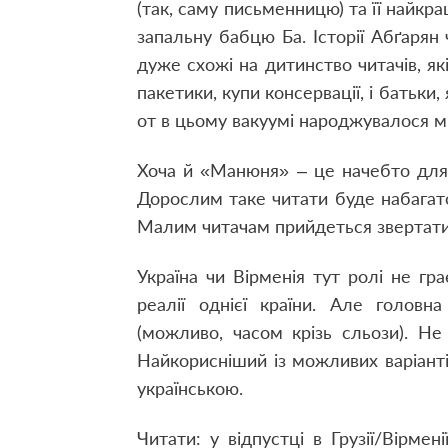
(так, саму письменницю) та її найкр
запальну бабцю Ба. Історії Абґарян
дуже схожі на дитинство читачів, які
пакетики, купи консервації, і батьки,
от в цьому вакуумі народжувалося мі
Хоча й «Манюня» – це начебто для 
Дорослим таке читати буде набагато
Малим читачам прийдеться звертатис
Україна чи Вірменія тут ролі не гра
реалії однієї країни. Але головн
(можливо, часом крізь сльози). Не
Найкорисніший із можливих варіанті
українською.
Читати: у відпустці в Грузії/Вірме