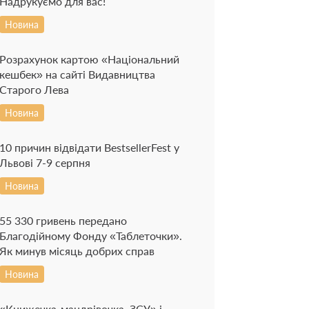
Надрукуємо для вас!
Новина
Розрахунок картою «Національний
кешбек» на сайті Видавництва
Старого Лева
Новина
10 причин відвідати BestsellerFest у
Львові 7-9 серпня
Новина
55 330 гривень передано
Благодійному Фонду «Таблеточки».
Як минув місяць добрих справ
Новина
«Книжечка-мандрівочка. ЗСУ» і