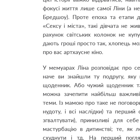
фокусі життя лише самої Ліни (а не
Бредшоу). Проте епоха та етапи до
«Сексу і міста», такі дівчата не жив
рахунок світських колонок не куп
дають гроші просто так, хлопець мо
про вас артхаусне кіно.
У мемуарах Ліна розповідає про себ
наче ви знайшли ту подругу, яку
щоденник. Або чужий щоденник так
можна зачепити найбільш важливі-
теми. Із мамою про таке не поговори
нудоту, і всі наслідки) та перший
згвалтувати), принизливі для себе
мастурбацію в дитинстві; те, як 
схуднути і тд. На перший погля