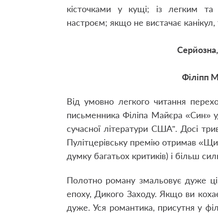
кісточками у кущі; із легким та 
настроєм; якщо не вистачає канікул,
Серйозна,
Філіпп М
Від умовно легкого читання перех
письменника Філіпа Майєра «Син» удо
сучасної літератури США”. Досі три
Пулітцерівську премію отримав «Щи
думку багатьох критиків) і більш си
Полотно роману змальовує дуже ціка
епоху, Дикого Заходу. Якщо ви кохає
дуже. Уся романтика, присутня у філ