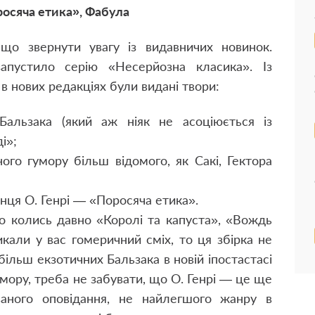
росяча етика», Фабула
о звернути увагу із видавничих новинок.
апустило серію «Несерйозна класика». Із
 нових редакціях були видані твори:
альзака (який аж ніяк не асоціюється із
і»;
ного гумору більш відомого, як Сакі, Гектора
нця О. Генрі — «Поросяча етика».
о колись давно «Королі та капуста», «Вождь
кали у вас гомеричний сміх, то ця збірка не
ільш екзотичних Бальзака в новій іпостастасі
умору, треба не забувати, що О. Генрі — це ще
аного оповідання, не найлегшого жанру в