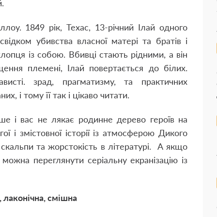
.
аллоу. 1849 рік, Техас, 13-річний Ілай одного
свідком убивства власної матері та братів і
хлопця із собою. Вбивці стають рідними, а він
щення племені, Ілай повертається до білих.
ависті. зрад, прагматизму, та практичних
х, і тому її так і цікаво читати.
ше і вас не лякає родинне дерево героїв на
ої і змістовної історії із атмосферою Дикого
 скальпи та жорстокість в літературі. А якщо
 можна переглянути серіальну екранізацію із
 лаконічна, смішна