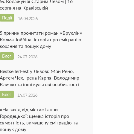
✂️ Колажуй зі Старим Левом | 16
серпня на Краківській
Події
16.08.2026
5 причин прочитати роман «Бруклін»
Колма Тойбіна: історія про еміграцію,
кохання та пошук дому
Блог
24.07.2026
BestsellerFest у Львові: Жан Рено,
Артем Чех, Ірена Карпа, Володимир
Кличко та інші культові особистості
Блог
14.07.2026
«На захід від міста» Ганни
Городецької: щемка історія про
самотність, вимушену еміграцію та
пошук дому