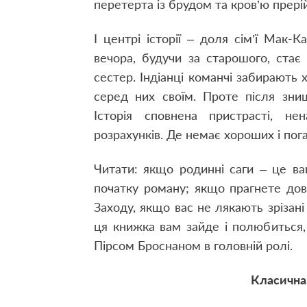
перетерта із брудом та кров’ю прерій
І центрі історії – доля сім’ї Мак-К
вечора, будучи за старошого, стає 
сестер. Індіанці команчі забирають 
серед них своїм. Проте після зни
Історія сповнена пристрасті, нен
розрахунків. Де немає хороших і погани
Читати: якщо родинні саги – це ва
початку роману; якщо прагнете довг
Заходу, якщо вас не лякають зрізані
ця книжка вам зайде і полюбиться,
Пірсом Броснаном в головній ролі.
Класична,