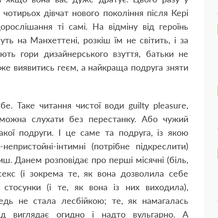
 чотирьох дівчат нового покоління після Кері
рослішання ті самі. На відміну від героїнь
уть на Манхеттені, розкіш їм не світить, і за
ують гори дизайнерського взуття, батьки не
же виявитись геєм, а найкраща подруга зняти
е. Таке читання чистої води guilty pleasure,
 можна слухати без перестанку. Або чужий
ої подруги. І це саме та подруга, із якою
непристойні-інтимні (потрібне підкреслити)
ш. Данем розповідає про перші місячні (біль,
 секс (і зокрема те, як вона дозволила себе
 стосунки (і те, як вона із них виходила),
ледь не стала лесбійкою; те, як намагалась
д виглядає огидно і надто вульгарно. А