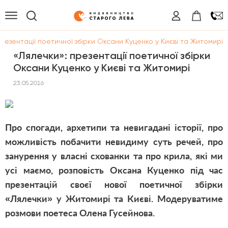
презентації поетичної збірки Оксани Куценко у Києві та Житомирі
«Лялечки»: презентації поетичної збірки
Оксани Куценко у Києві та Житомирі
23.05.2016
Про спогади, архетипи та невигадані історії, про
можливість побачити невидиму суть речей, про
занурення у власні схованки та про крила, які ми
усі маємо, розповість Оксана Куценко під час
презентацій своєї нової поетичної збірки
«Лялечки» у Житомирі та Києві. Модеруватиме
розмови поетеса Олена Гусейнова.