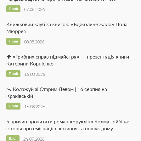
Події
07.08.2026
Книжковий клуб за книгою «Бджолине жало» Пола
Мюррея
Події
08.08.2026
🍄 «Грибних справ підмайстра» — презентація книги
Катерини Корнієнко
Події
16.08.2026
✂️ Колажуй зі Старим Левом | 16 серпня на
Краківській
Події
16.08.2026
5 причин прочитати роман «Бруклін» Колма Тойбіна:
історія про еміграцію, кохання та пошук дому
Блог
24.07.2026