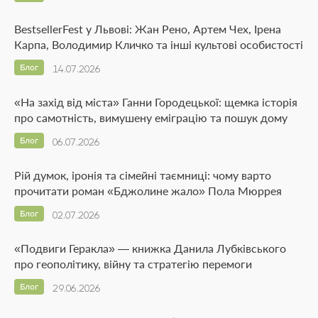
BestsellerFest у Львові: Жан Рено, Артем Чех, Ірена
Карпа, Володимир Кличко та інші культові особистості
Блог
14.07.2026
«На захід від міста» Ганни Городецької: щемка історія
про самотність, вимушену еміграцію та пошук дому
Блог
06.07.2026
Рій думок, іронія та сімейні таємниці: чому варто
прочитати роман «Бджолине жало» Пола Мюррея
Блог
02.07.2026
«Подвиги Геракла» — книжка Данила Лубківського
про геополітику, війну та стратегію перемоги
Блог
29.06.2026