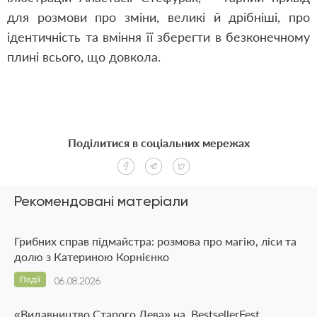
для розмови про зміни, великі й дрібніші, про
ідентичність та вміння її зберегти в безконечному
плині всього, що довкола.
Поділитися в соціальних мережах
Рекомендовані матеріали
Грибних справ підмайстра: розмова про магію, ліси та
долю з Катериною Корнієнко
Події
06.08.2026
«Видавництво Старого Лева» на BestsellerFest