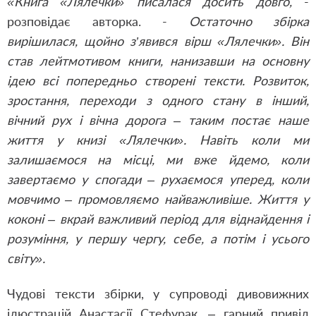
«Книга «Лялечки» писалася досить довго,
-
розповідає авторка. -
Остаточно збірка
вирішилася, щойно з’явився вірш «Лялечки». Він
став лейтмотивом книги, нанизавши на основну
ідею всі попередньо створені тексти. Розвиток,
зростання, переходи з одного стану в інший,
вічний рух і вічна дорога – таким постає наше
життя у книзі «Лялечки». Навіть коли ми
залишаємося на місці, ми вже йдемо, коли
завертаємо у спогади – рухаємося уперед, коли
мовчимо – промовляємо найважливіше. Життя у
коконі – вкрай важливий період для віднайдення і
розуміння, у першу чергу, себе, а потім і усього
світу».
Чудові тексти збірки, у супроводі дивовижних
ілюстрацій Анастасії Стефурак, – гарний привід