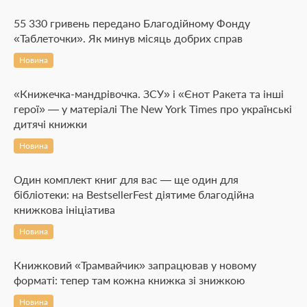
55 330 гривень передано Благодійному Фонду
«Таблеточки». Як минув місяць добрих справ
Новина
«Книжечка-мандрівочка. ЗСУ» і «Єнот Ракета та інші
герої» — у матеріалі The New York Times про українські
дитячі книжки
Новина
Один комплект книг для вас — ще один для
бібліотеки: на BestsellerFest діятиме благодійна
книжкова ініціатива
Новина
Книжковий «Трамвайчик» запрацював у новому
форматі: тепер там кожна книжка зі знижкою
Новина