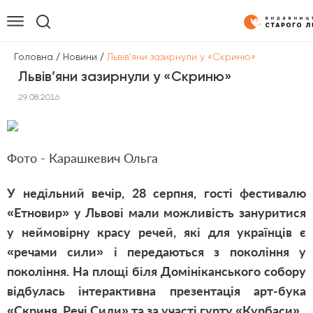
/
/
Головна
Новини
Львів’яни зазирнули у «Скриню»
Львів’яни зазирнули у «Скриню»
29.08.2016
Фото - Карашкевич Ольга
У недільний вечір, 28 серпня, гості фестивалю
«Етновир» у Львові мали можливість зануритися
у неймовірну красу речей, які для українців є
«речами сили» і передаються з покоління у
покоління. На площі біля Домініканського собору
відбулась інтерактивна презентація арт-бука
«Скриня. Речі Сили» та за участі гурту «Курбаси».