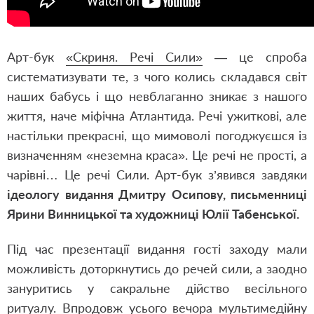
Арт-бук
«Скриня. Речі Сили»
— це спроба
систематизувати те, з чого колись складався світ
наших бабусь і що невблаганно зникає з нашого
життя, наче міфічна Атлантида. Речі ужиткові, але
настільки прекрасні, що мимоволі погоджуєшся із
визначенням «неземна краса». Це речі не прості, а
чарівні… Це речі Сили. Арт-бук з’явився завдяки
ідеологу видання Дмитру Осипову, письменниці
Ярини Винницької та художниці Юлії Табенської.
Під час презентації видання гості заходу мали
можливість доторкнутись до речей сили, а заодно
зануритись у сакральне дійство весільного
ритуалу. Впродовж усього вечора мультимедійну