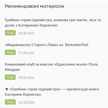
Рекомендовані матеріали
Грибних справ підмайстра: розмова про магію, ліси та
долю з Катериною Корнієнко
Події
06.08.2026
«Видавництво Старого Лева» на BestsellerFest
Події
07.08.2026
Книжковий клуб за книгою «Бджолине жало» Пола
Мюррея
Події
08.08.2026
🍄 «Грибних справ підмайстра» — презентація книги
Катерини Корнієнко
Події
16.08.2026