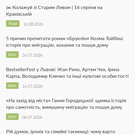
✂️ Колажуй зі Старим Левом | 16 серпня на
Краківській
Події
16.08.2026
5 причин прочитати роман «Бруклін» Колма Тойбіна:
історія про еміграцію, кохання та пошук дому
Блог
24.07.2026
BestsellerFest у Львові: Жан Рено, Артем Чех, Ірена
Карпа, Володимир Кличко та інші культові особистості
Блог
14.07.2026
«На захід від міста» Ганни Городецької: щемка історія
про самотність, вимушену еміграцію та пошук дому
Блог
06.07.2026
Рій думок, іронія та сімейні таємниці: чому варто