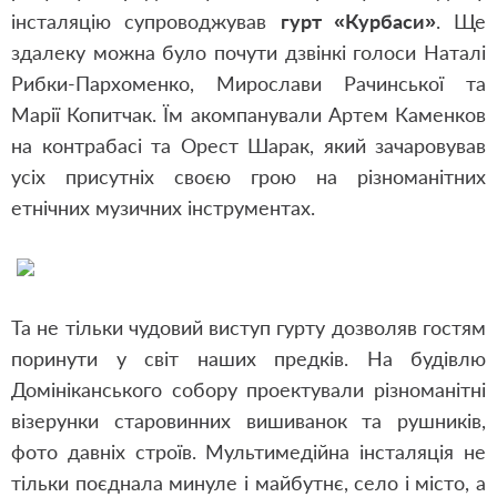
інсталяцію супроводжував
гурт «Курбаси»
. Ще
здалеку можна було почути дзвінкі голоси Наталі
Рибки-Пархоменко, Мирослави Рачинської та
Марії Копитчак. Їм акомпанували Артем Каменков
на контрабасі та Орест Шарак, який зачаровував
усіх присутніх своєю грою на різноманітних
етнічних музичних інструментах.
Та не тільки чудовий виступ гурту дозволяв гостям
поринути у світ наших предків. На будівлю
Домініканського собору проектували різноманітні
візерунки старовинних вишиванок та рушників,
фото давніх строїв. Мультимедійна інсталяція не
тільки поєднала минуле і майбутнє, село і місто, а