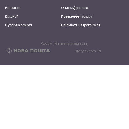
Контакти
Оплата/доставка
Вакансії
Повернення товару
Публічна оферта
Спільнота Старого Лева
©
2026
· Всі права захищені.
starylev.com.ua