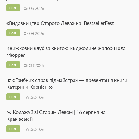
Події
06.08.2026
«Видавництво Старого Лева» на BestsellerFest
Події
07.08.2026
Книжковий клуб за книгою «Бджолине жало» Пола
Мюррея
Події
08.08.2026
🍄 «Грибних справ підмайстра» — презентація книги
Катерини Корнієнко
Події
16.08.2026
✂️ Колажуй зі Старим Левом | 16 серпня на
Краківській
Події
16.08.2026