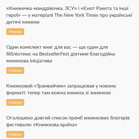
«Книжечка-мандрівочка. ЗСУ» і «Єнот Ракета та інші
герої» — у матеріалі The New York Times про українські
дитячі книжки
Новина
Один комплект книг для вас — ще один для
бібліотеки: на BestsellerFest діятиме благодійна
книжкова ініціатива
Новина
Книжковий «Трамвайчик» запрацював у новому
форматі: тепер там кожна книжка зі знижкою
Новина
Оголошено довгий список премії книжкових блогерів
фестивалю «Книжкова країна»
Новина