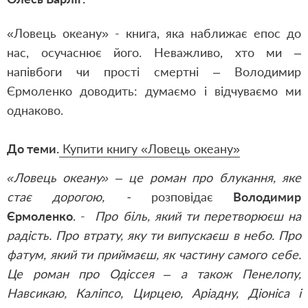
«Ловець океану» - книга, яка наближає епос до
нас, осучаснює його. Неважливо, хто ми –
напівбоги чи прості смертні – Володимир
Єрмоленко доводить: думаємо і відчуваємо ми
однаково.
До теми.
Купити книгу «Ловець океану»
«Ловець океану» – це роман про блукання, яке
стає дорогою, -
розповідає
Володимир
Єрмоленко
. -
Про біль, який ти перетворюєш на
радість. Про втрату, яку ти випускаєш в небо. Про
фатум, який ти приймаєш, як частину самого себе.
Це роман про Одіссея – а також Пенелопу,
Навсикаю, Каліпсо, Цирцею, Аріадну, Діоніса і