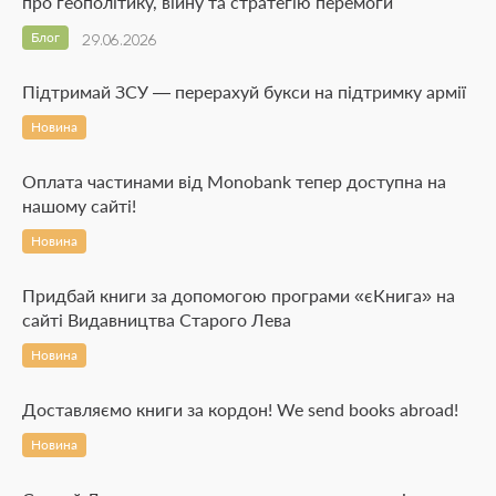
про геополітику, війну та стратегію перемоги
Блог
29.06.2026
Підтримай ЗСУ — перерахуй букси на підтримку армії
Новина
Оплата частинами від Monobank тепер доступна на
нашому сайті!
Новина
Придбай книги за допомогою програми «єКнига» на
сайті Видавництва Старого Лева
Новина
Доставляємо книги за кордон! We send books abroad!
Новина