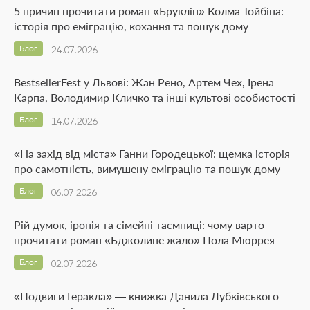
5 причин прочитати роман «Бруклін» Колма Тойбіна:
історія про еміграцію, кохання та пошук дому
Блог
24.07.2026
BestsellerFest у Львові: Жан Рено, Артем Чех, Ірена
Карпа, Володимир Кличко та інші культові особистості
Блог
14.07.2026
«На захід від міста» Ганни Городецької: щемка історія
про самотність, вимушену еміграцію та пошук дому
Блог
06.07.2026
Рій думок, іронія та сімейні таємниці: чому варто
прочитати роман «Бджолине жало» Пола Мюррея
Блог
02.07.2026
«Подвиги Геракла» — книжка Данила Лубківського