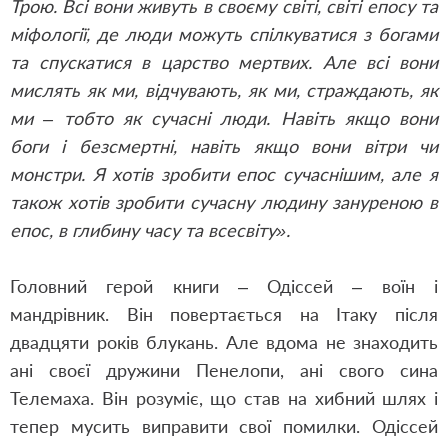
Трою. Всі вони живуть в своєму світі, світі епосу та
міфології, де люди можуть спілкуватися з богами
та спускатися в царство мертвих. Але всі вони
мислять як ми, відчувають, як ми, страждають, як
ми – тобто як сучасні люди. Навіть якщо вони
боги і безсмертні, навіть якщо вони вітри чи
монстри. Я хотів зробити епос сучаснішим, але я
також хотів зробити сучасну людину зануреною в
епос, в глибину часу та всесвіту».
Головний герой книги – Одіссей – воїн і
мандрівник. Він повертається на Ітаку після
двадцяти років блукань. Але вдома не знаходить
ані своєї дружини Пенелопи, ані свого сина
Телемаха. Він розуміє, що став на хибний шлях і
тепер мусить виправити свої помилки. Одіссей