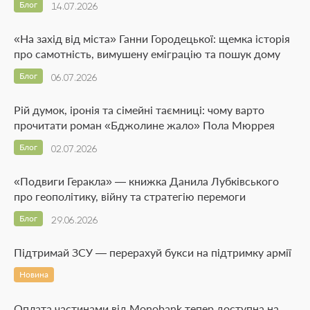
Блог
14.07.2026
«На захід від міста» Ганни Городецької: щемка історія
про самотність, вимушену еміграцію та пошук дому
Блог
06.07.2026
Рій думок, іронія та сімейні таємниці: чому варто
прочитати роман «Бджолине жало» Пола Мюррея
Блог
02.07.2026
«Подвиги Геракла» — книжка Данила Лубківського
про геополітику, війну та стратегію перемоги
Блог
29.06.2026
Підтримай ЗСУ — перерахуй букси на підтримку армії
Новина
Оплата частинами від Monobank тепер доступна на