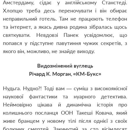
Амстердаму, сідає у англійському Станстеді.
Хлопцю треба десь переночувати і він обирає
неправильний готель. Там не працюють телефон
та інтернет, а якась дивна родина зібралась щось
святкувати. Невдовзі Панек усвідомлює, що
попався у підступне павутиння чужих секретів, з
якого він, можливо, не знайде виходу.
Видозмінений вуглець
Річард К. Морган, «КМ-Букс»
Нудьга. Нудно?! Тоді вам — суміш з високоякісної
наукової фантастики та нуарного детектива.
Неймовірно цікава й динамічна історія про
колишнього посланця ООН Такеші Ковача, який
живе бранцем у новому тілі після однієї з своїх
болючих смертей. Закинутий за сто вісімдесят