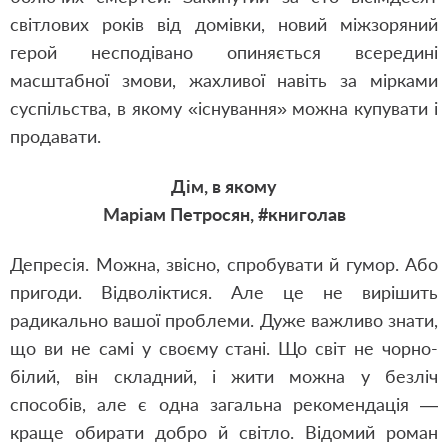
світлових років від домівки, новий міжзоряний
герой несподівано опиняється всередині
масштабної змови, жахливої навіть за мірками
суспільства, в якому «існування» можна купувати і
продавати.
Дім, в якому
Маріам Петросян, #книголав
Депресія. Можна, звісно, спробувати й гумор. Або
пригоди. Відволіктися. Але це не вирішить
радикально вашої проблеми. Дуже важливо знати,
що ви не самі у своєму стані. Що світ не чорно-
білий, він складний, і жити можна у безліч
способів, але є одна загальна рекомендація —
краще обирати добро й світло. Відомий роман