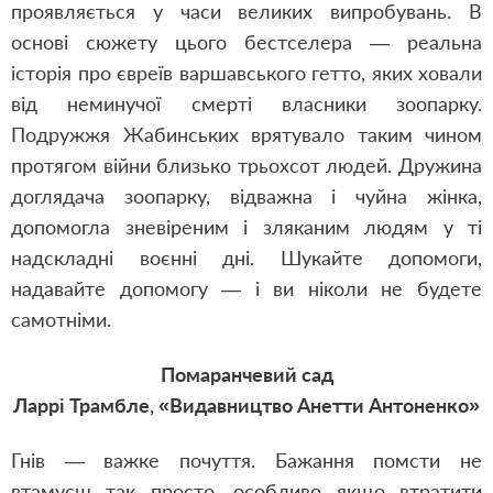
проявляється у часи великих випробувань. В
основі сюжету цього бестселера — реальна
історія про євреїв варшавського гетто, яких ховали
від неминучої смерті власники зоопарку.
Подружжя Жабинських врятувало таким чином
протягом війни близько трьохсот людей. Дружина
доглядача зоопарку, відважна і чуйна жінка,
допомогла зневіреним і зляканим людям у ті
надскладні воєнні дні. Шукайте допомоги,
надавайте допомогу — і ви ніколи не будете
самотніми.
Помаранчевий сад
Ларрі Трамбле, «Видавництво Анетти Антоненко»
Гнів — важке почуття. Бажання помсти не
втамуєш так просто, особливо якщо втратити