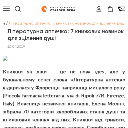
/
ини
Літературна аптечка: 7 книжових новинок для зцілення душі
Літературна аптечка: 7 книжових новинок
для зцілення душі
12.04.2019
Книжки як ліки — це не нова ідея, але у
буквальному сенсі слова «Літературна аптека»
відкрилася у Флоренції наприкінці минулого року
(Piccola farmacia letteraria, via di Ripoli 7/R, Firenze,
Italy). Власниця незвичної книгарні, Елена Моліні,
зібрала 70 категорій хворобливих станів душі та
книжкових «ліків» від них. Книжки від тривоги,
депресії, розбитого серця, стресу. Спробуємо і ми