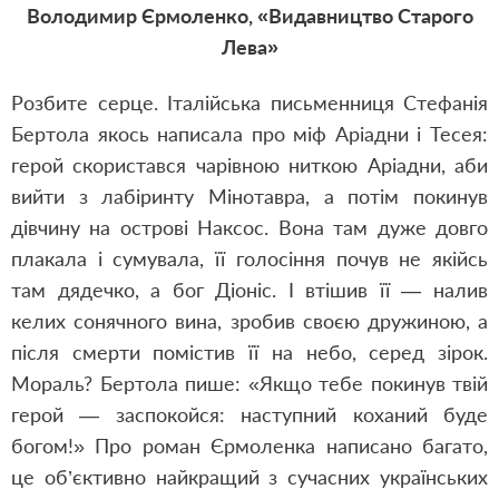
Володимир Єрмоленко, «Видавництво Старого
Лева»
Розбите серце. Італійська письменниця Стефанія
Бертола якось написала про міф Аріадни і Тесея:
герой скористався чарівною ниткою Аріадни, аби
вийти з лабіринту Мінотавра, а потім покинув
дівчину на острові Наксос. Вона там дуже довго
плакала і сумувала, її голосіння почув не якійсь
там дядечко, а бог Діоніс. І втішив її — налив
келих сонячного вина, зробив своєю дружиною, а
після смерти помістив її на небо, серед зірок.
Мораль? Бертола пише: «Якщо тебе покинув твій
герой — заспокойся: наступний коханий буде
богом!» Про роман Єрмоленка написано багато,
це об’єктивно найкращий з сучасних українських