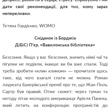
дати свої рекомендації, для тих, кому зараз
непереливки.
Тетяна Гордієнко, WOMO
Сніданок із Борджіа
ДіБіСі П’єр, «Вавилонська бібліотека»
Безсоння. Якщо у вас безсоння, значить ніякі чаї та
пігулки не подіяли, інакше ви би вже спали. Тоді
треба зробити «клин клином» — прочитати щось
таке, від чого взагалі спати не можна. Роман
лауреата Букерівської премії про те, що Жан-Поль
Сартр був правий. Отже сюжет: через туман та
негоду літак молодого американця Аріеля Панека,
який летить на конференцію програмістів до