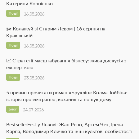
Катерини Корнієнко
Події
16.08.2026
✂️ Колажуй зі Старим Левом | 16 серпня на
Краківській
Події
16.08.2026
📈 Стратегії масштабування бізнесу: жива дискусія з
експерткою
Події
23.08.2026
5 причин прочитати роман «Бруклін» Колма Тойбіна:
історія про еміграцію, кохання та пошук дому
Блог
24.07.2026
BestsellerFest у Львові: Жан Рено, Артем Чех, Ірена
Карпа, Володимир Кличко та інші культові особистості