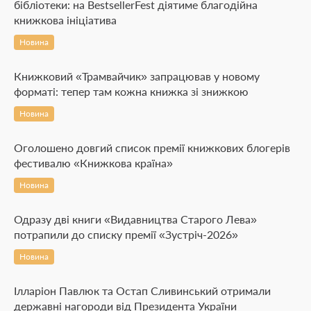
бібліотеки: на BestsellerFest діятиме благодійна
книжкова ініціатива
Новина
Книжковий «Трамвайчик» запрацював у новому
форматі: тепер там кожна книжка зі знижкою
Новина
Оголошено довгий список премії книжкових блогерів
фестивалю «Книжкова країна»
Новина
Одразу дві книги «Видавництва Старого Лева»
потрапили до списку премії «Зустріч-2026»
Новина
Ілларіон Павлюк та Остап Сливинський отримали
державні нагороди від Президента України