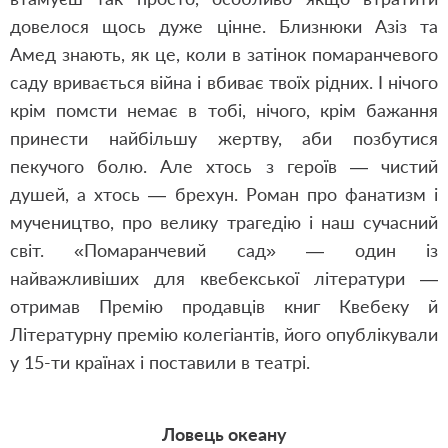
довелося щось дуже цінне. Близнюки Азіз та
Амед знають, як це, коли в затінок помаранчевого
саду вривається війна і вбиває твоїх рідних. І нічого
крім помсти немає в тобі, нічого, крім бажання
принести найбільшу жертву, аби позбутися
пекучого болю. Але хтось з героїв — чистий
душей, а хтось — брехун. Роман про фанатизм і
мучеництво, про велику трагедію і наш сучасний
світ. «Помаранчевий сад» — один із
найважливіших для квебекської літератури —
отримав Премію продавців книг Квебеку й
Літературну премію колегіантів, його опублікували
у 15-ти країнах і поставили в театрі.
Ловець океану