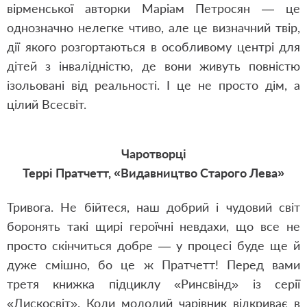
вірменської авторки Маріам Петросян — це
однозначно нелегке чтиво, але це визначний твір,
дії якого розгортаються в особливому центрі для
дітей з інвалідністю, де вони живуть повністю
ізольовані від реальності. І це не просто дім, а
цілий Всесвіт.
Чаротворці
Террі Пратчетт, «Видавництво Старого Лева»
Тривога. Не бійтеся, наш добрий і чудовий світ
боронять такі щирі героїчні невдахи, що все не
просто скінчиться добре — у процесі буде ще й
дуже смішно, бо це ж Пратчетт! Перед вами
третя книжка підциклу «Ринсвінд» із серії
«Дискосвіт». Коли молодий чарівник відкриває в