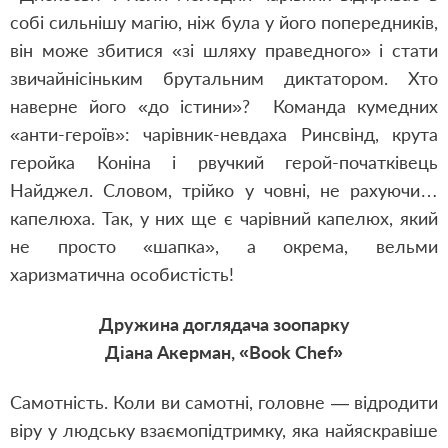
собі сильнішу магію, ніж була у його попередників,
він може збитися «зі шляху праведного» і стати
звичайнісіньким брутальним диктатором. Хто
наверне його «до істини»? Команда кумедних
«анти-героїв»: чарівник-невдаха Ринсвінд, крута
геройка Коніна і рвучкий герой-початківець
Найджел. Словом, трійко у човні, не рахуючи…
капелюха. Так, у них ще є чарівний капелюх, який
не просто «шапка», а окрема, вельми
харизматична особистість!
Дружина доглядача зоопарку
Діана Акерман, «Book Chef»
Самотність. Коли ви самотні, головне — відродити
віру у людську взаємопідтримку, яка найяскравіше