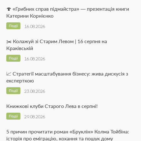
🍄 «Грибних справ підмайстра» — презентація книги
Катерини Корнієнко
Події
16.08.2026
✂️ Колажуй зі Старим Левом | 16 серпня на
Краківській
Події
16.08.2026
📈 Стратегії масштабування бізнесу: жива дискусія з
експерткою
Події
23.08.2026
Книжкові клуби Старого Лева в серпні!
Події
29.08.2026
5 причин прочитати роман «Бруклін» Колма Тойбіна:
історія про еміграцію, кохання та пошук дому