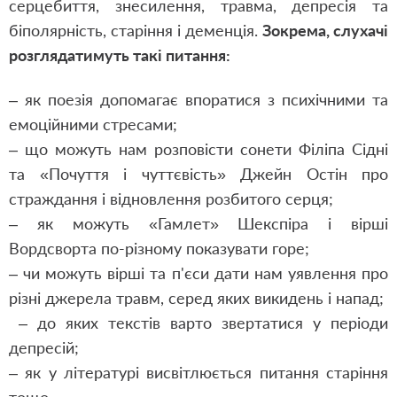
серцебиття, знесилення, травма, депресія та
біполярність, старіння і деменція.
Зокрема, слухачі
розглядатимуть такі питання:
– як поезія допомагає впоратися з психічними та
емоційними стресами;
– що можуть нам розповісти сонети Філіпа Сідні
та «Почуття і чуттєвість» Джейн Остін про
страждання і відновлення розбитого серця;
– як можуть «Гамлет» Шекспіра і вірші
Вордсворта по-різному показувати горе;
– чи можуть вірші та п'єси дати нам уявлення про
різні джерела травм, серед яких викидень і напад;
– до яких текстів варто звертатися у періоди
депресій;
– як у літературі висвітлюється питання старіння