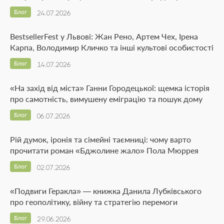
Блог
24.07.2026
BestsellerFest у Львові: Жан Рено, Артем Чех, Ірена
Карпа, Володимир Кличко та інші культові особистості
Блог
14.07.2026
«На захід від міста» Ганни Городецької: щемка історія
про самотність, вимушену еміграцію та пошук дому
Блог
06.07.2026
Рій думок, іронія та сімейні таємниці: чому варто
прочитати роман «Бджолине жало» Пола Мюррея
Блог
02.07.2026
«Подвиги Геракла» — книжка Данила Лубківського
про геополітику, війну та стратегію перемоги
Блог
29.06.2026