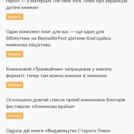
герої» — у матеріалі The New York Times про українські
дитячі книжки
Новина
Один комплект книг для вас — ще один для
бібліотеки: на BestsellerFest діятиме благодійна
книжкова ініціатива
Новина
Книжковий «Трамвайчик» запрацював у новому
форматі: тепер там кожна книжка зі знижкою
Новина
Оголошено довгий список премії книжкових блогерів
фестивалю «Книжкова країна»
Новина
Одразу дві книги «Видавництва Старого Лева»