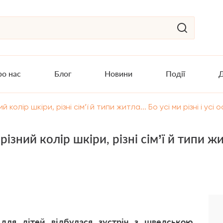
о нас
Блог
Новини
Події
Д
й колір шкіри, різні сім’ї й типи житла... Бо усі ми різні і усі 
ізний колір шкіри, різні сім’ї й типи житл
 для дітей відбулася зустріч з шведською