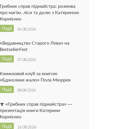
Грибних справ підмайстра: розмова
про магію, ліси та долю з Катериною
Корнієнко
Події
06.08.2026
«Видавництво Старого Лева» на
BestsellerFest
Події
07.08.2026
Книжковий клуб за книгою
«Бджолине жало» Пола Мюррея
Події
08.08.2026
🍄 «Грибних справ підмайстра» —
презентація книги Катерини
Корнієнко
Події
16.08.2026