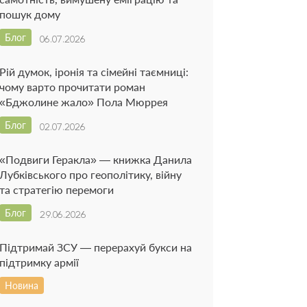
пошук дому
Блог
06.07.2026
Рій думок, іронія та сімейні таємниці:
чому варто прочитати роман
«Бджолине жало» Пола Мюррея
Блог
02.07.2026
«Подвиги Геракла» — книжка Данила
Лубківського про геополітику, війну
та стратегію перемоги
Блог
29.06.2026
Підтримай ЗСУ — перерахуй букси на
підтримку армії
Новина