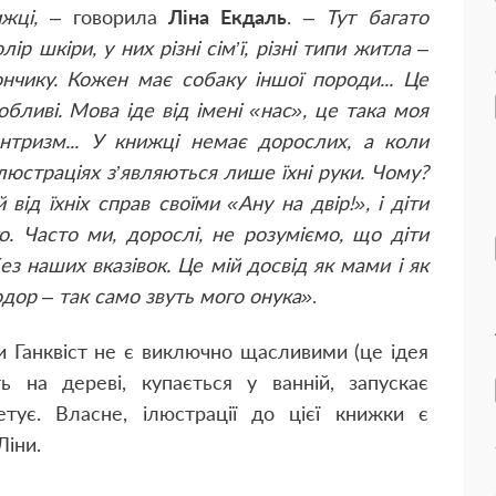
жці,
– говорила
Ліна Екдаль
. –
Тут багато
лір шкіри, у них різні сім’ї, різні типи житла –
ончику. Кожен має собаку іншої породи... Це
обливі. Мова іде від імені «нас», це така моя
тризм... У книжці немає дорослих, а коли
ілюстраціях з’являються лише їхні руки. Чому?
від їхніх справ своїми «Ану на двір!», і діти
о. Часто ми, дорослі, не розуміємо, що діти
ез наших вказівок. Це мій досвід як мами і як
еодор – так само звуть мого онука»
.
и Ганквіст не є виключно щасливими (це ідея
ть на дереві, купається у ванній, запускає
кетує. Власне, ілюстрації до цієї книжки є
Ліни.