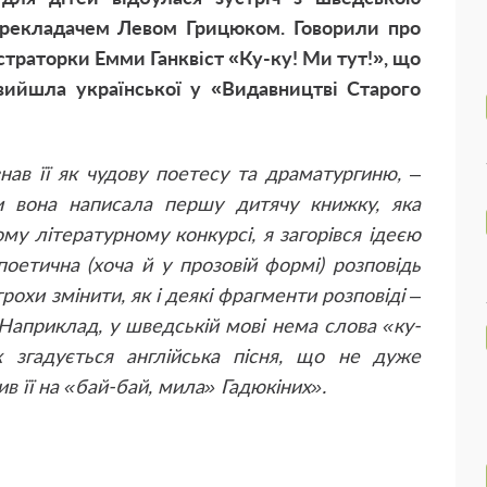
рекладачем Левом Грицюком. Говорили про
траторки Емми Ганквіст «Ку-ку! Ми тут!», що
 вийшла української у «Видавництві Старого
нав її як чудову поетесу та драматургиню,
–
ли вона написала першу дитячу книжку, яка
у літературному конкурсі, я загорівся ідеєю
оетична (хоча й у прозовій формі) розповідь
рохи змінити, як і деякі фрагменти розповіді –
 Наприклад, у шведській мові нема слова «ку-
ож згадується англійська пісня, що не дуже
ив її на «бай-бай, мила» Гадюкіних».