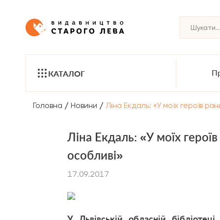
Пр
КАТАЛОГ
/
/
Головна
Новини
Ліна Екдаль: «У моїх героїв різни
Ліна Екдаль: «У моїх героїв р
особливі»
17.09.2017
У Львівській обласній бібліотеці