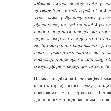
«Кожна дитина знайде себе у кни
дитячих імен. У моїх героїв різний ко
хтось живе у будинку, хтось у ваг
підкреслює, що усі ми різні й усі ос
спроба подолати шведський егоцен
дорослі звертаються до дітей, то в 
Бо батьки радше відволікають дітей 
навіть трохи втомлюються від цьог
насправді добре дають собі раду і б
бабусі. До речі, серед цих діток є Т
Цікаво, що діти на ілюстраціях Емм
ілюстраторки): хтось сумує, сиди
повітряних зміїв, сердиться, беш
доповненням, продовженням історії 