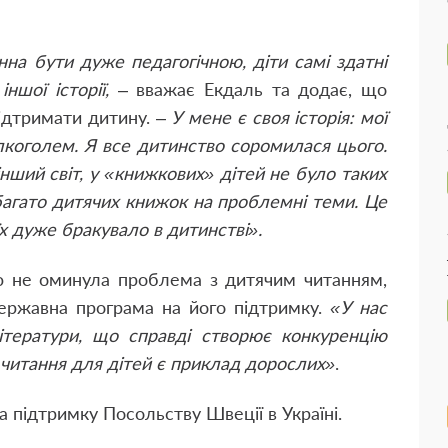
на бути дуже педагогічною, діти самі здатні
ншої історії,
– вважає Екдаль та додає, що
ідтримати дитину. –
У мене є своя історія: мої
лкоголем. Я все дитинство соромилася цього.
нший світ, у «книжкових» дітей не було таких
 багато дитячих книжок на проблемні теми. Це
х дуже бракувало в дитинстві».
 не оминула проблема з дитячим читанням,
державна програма на його підтримку.
«У нас
літератури, що справді створює конкуренцію
читання для дітей є приклад дорослих»
.
 підтримку Посольству Швеції в Україні.