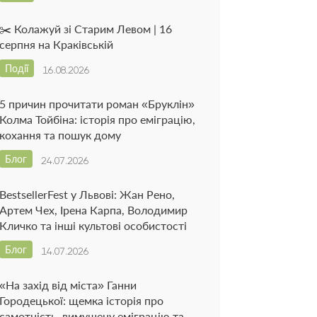
✂️ Колажуй зі Старим Левом | 16
серпня на Краківській
Події
16.08.2026
5 причин прочитати роман «Бруклін»
Колма Тойбіна: історія про еміграцію,
кохання та пошук дому
Блог
24.07.2026
BestsellerFest у Львові: Жан Рено,
Артем Чех, Ірена Карпа, Володимир
Кличко та інші культові особистості
Блог
14.07.2026
«На захід від міста» Ганни
Городецької: щемка історія про
самотність, вимушену еміграцію та