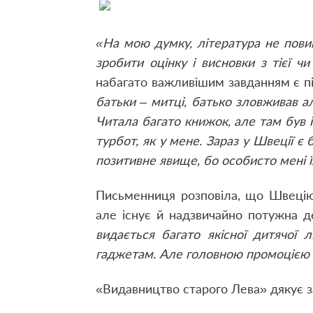
«На мою думку, література не повин
зробити оцінку і висновки з тієї чи і
набагато важливішим завданням є п
батьки – митці, батько зловживав а
Читала багато книжок, але там був і
турбот, як у мене. Зараз у Швеції є
позитивне явище, бо особисто мені ї
Письменниця розповіла, що Швецію
але існує й надзвичайно потужна 
видається багато якісної дитячої 
гаджетам. Але головною промоцією 
«Видавництво старого Лева» дякує за