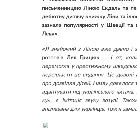
письменницею Ліною Екдаль та пе
дебютну дитячу книжку Ліни та ілюс
зазнала популярності у Швеції та
Лева».
«Я знайомий з Ліною вже давно і з
розповів
Лев Грицюк
. –
І от, ко
перемогла у престижному шведськом
перекласти це видання. Це доволі п
про дозвілля дітей. Назву довелося т
адаптувати під українського читача.
ку», є імітація звуку зозулі. Так
впізнавана для українців, тож я замін