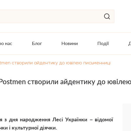
о нас
Блог
Новини
Події
Д
ostmen створили айдентику до ювілею письменниці
: Postmen створили айдентику до ювіле
я з дня народження Лесі Українки – відомої
ки і культурної діячки.