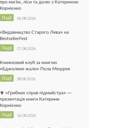
про магію, ліси та долю з Катериною
Корнієнко
Події
06.08.2026
«Видавництво Старого Лева» на
BestsellerFest
Події
07.08.2026
Книжковий клуб за книгою
«Бджолине жало» Пола Мюррея
Події
08.08.2026
🍄 «Грибних справ підмайстра» —
презентація книги Катерини
Корнієнко
Події
16.08.2026