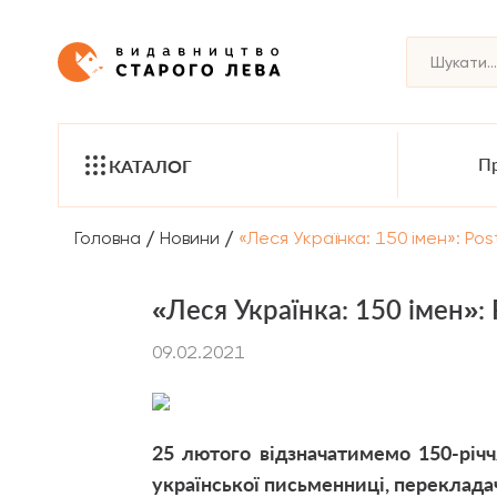
Пр
КАТАЛОГ
/
/
Головна
Новини
«Леся Українка: 150 імен»: P
«Леся Українка: 150 імен»
09.02.2021
25 лютого відзначатимемо 150-річч
української письменниці, перекладач