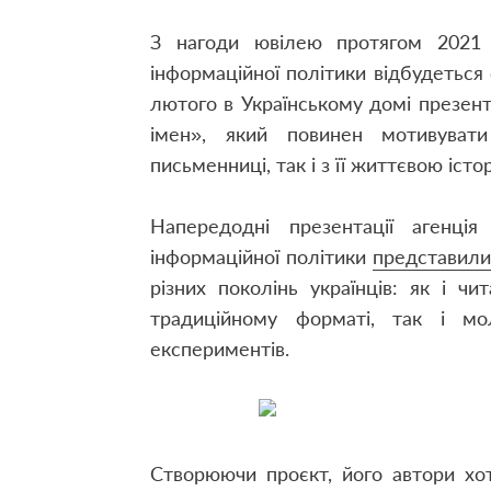
З нагоди ювілею протягом 2021 р
інформаційної політики відбудеться с
лютого в Українському домі презен
імен», який повинен мотивуват
письменниці, так і з її життєвою істо
Напередодні презентації агенці
інформаційної політики
представил
різних поколінь українців: як і чи
традиційному форматі, так і мол
експериментів.
Створюючи проєкт, його автори хо