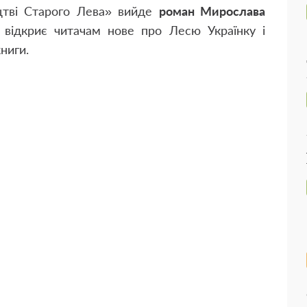
цтві Старого Лева» вийде
роман Мирослава
відкриє читачам нове про Лесю Українку і
книги.