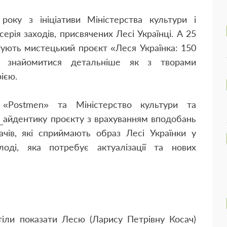
оку з ініціативи Міністерства культури і
ерія заходів, присвячених Лесі Українці. А 25
тують мистецький проєкт «Леся Українка: 150
и знайомитися детальніше як з творами
рією.
я «Postmen» та Міністерство культури та
и
айдентику проєкту з врахуванням вподобань
тачів, які сприймають образ Лесі Українки у
оді, яка потребує актуалізації та нових
тіли показати Лесю (Ларису Петрівну Косач)