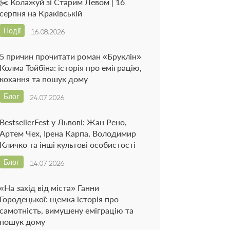
✂️ Колажуй зі Старим Левом | 16
серпня на Краківській
Події
16.08.2026
5 причин прочитати роман «Бруклін»
Колма Тойбіна: історія про еміграцію,
кохання та пошук дому
Блог
24.07.2026
BestsellerFest у Львові: Жан Рено,
Артем Чех, Ірена Карпа, Володимир
Кличко та інші культові особистості
Блог
14.07.2026
«На захід від міста» Ганни
Городецької: щемка історія про
самотність, вимушену еміграцію та
пошук дому