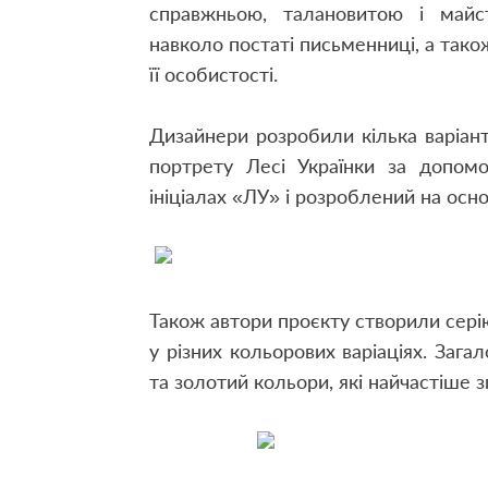
справжньою, талановитою і майс
навколо постаті письменниці, а також
її особистості.
Дизайнери розробили кілька варіант
портрету Лесі Українки за допомог
ініціалах «ЛУ» і розроблений на основі
Також автори проєкту створили сері
у різних кольорових варіаціях. Зага
та золотий кольори, які найчастіше з