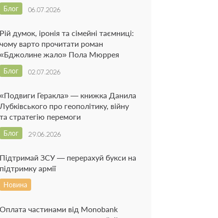
Блог
06.07.2026
Рій думок, іронія та сімейні таємниці:
чому варто прочитати роман
«Бджолине жало» Пола Мюррея
Блог
02.07.2026
«Подвиги Геракла» — книжка Данила
Лубківського про геополітику, війну
та стратегію перемоги
Блог
29.06.2026
Підтримай ЗСУ — перерахуй букси на
підтримку армії
Новина
Оплата частинами від Monobank