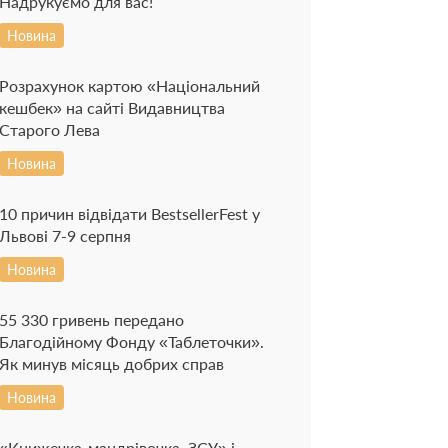
Надрукуємо для вас!
Новина
Розрахунок картою «Національний
кешбек» на сайті Видавництва
Старого Лева
Новина
10 причин відвідати BestsellerFest у
Львові 7-9 серпня
Новина
55 330 гривень передано
Благодійному Фонду «Таблеточки».
Як минув місяць добрих справ
Новина
«Книжечка-мандрівочка. ЗСУ» і