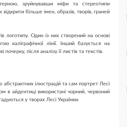
терною, зруйнувавши міфи та стереотипи
 відкрити більше імен, образів, творів, граней
ів логотипу. Один із них створений на основі
ою каліграфічної лінії. Інший базується на
 почерку, після аналізу її листів та текстів.
ю абстрактних ілюстрацій та сам портрет Лесі
лом в айдентиці використані чорний, червоний
гадуються у творах Лесі Українки.