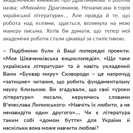
назва: «Михайло Драгоманов. Ненаписана історія
української літератури»… Але правда й те, що
робота над есеями, здається, вплинула на мою
манеру письма. Хотів би думати, що тепер мої
академічні роботи стали цікавіші за стилістикою.
– Подібними були й Ваші попередні проекти.
«Моя Шевченківська енциклопедія», «Що таке
українська література» та й навіть укладений
Вами «Буквар миру» Сковороди – це напрочуд
«затишне» читання, що робить фундаментальну
науку близькою. Ви згадували, що свої «уроки
літератури» писали, керуючись словами
В’ячеслава Липинського: «Навчіть їх любити, а не
ненавидіти один другого»… Чи є література
таким собі «домом буття» для України й
наскільки вона може навчити любові?