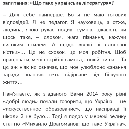
запитання: «Що таке українська література»?
– Для себе найперше. Бо я не маю готових
відповідей. Я не педагог. Я науковець, а отже,
людина, якою рухає подив, сумнів, цікавість чи
щось таке, – словом, жага пізнання, кажучи
високим стилем. А щодо «вежі зі слонової
кістки»… Це не сховок, це моя робітня. Щоб
працювати, мені потрібні самота, спокій, тиша… Та
це аж ніяк не означає, що моє улюблене «знання
заради знання» геть відірване від біжучого
життя…
Пам’ятаєте, як згаданого Вами 2014 року різні
«добрі люди» почали говорити, що Україна – це
«искусственное образование», що насправді її
ніколи й не було… Тоді я подав у мережі велику
статтю «Михайло Драгоманов: що таке Україна».