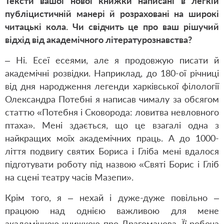
Тексти вашої нової книжки написані в легкій
публіцистичній манері й розраховані на широкі
читацькі кола. Чи свідчить це про ваш рішучий
відхід від академічного літературознавства?
– Ні. Есеї есеями, але я продовжую писати й
академічні розвідки. Наприклад, до 180-ої річниці
від дня народження легенди харківської філології
Олександра Потебні я написав чималу за обсягом
статтю «Потебня і Сковорода: ловитва невловного
птаха». Мені здається, що це взагалі одна з
найкращих моїх академічних праць. А до 1000-
ліття подвигу святих Бориса і Гліба мені вдалося
підготувати роботу під назвою «Святі Борис і Гліб
на сцені театру часів Мазепи».
Крім того, я – нехай і дуже-дуже повільно –
працюю над однією важливою для мене
академічною книжкою про Драгоманова. Її робоча