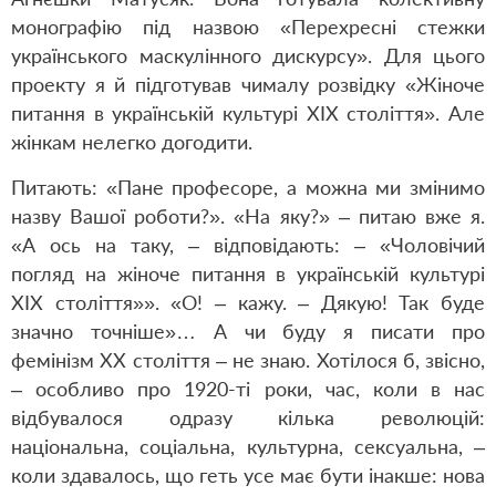
монографію під назвою «Перехресні стежки
українського маскулінного дискурсу». Для цього
проекту я й підготував чималу розвідку «Жіноче
питання в українській культурі ХІХ століття». Але
жінкам нелегко догодити.
Питають: «Пане професоре, а можна ми змінимо
назву Вашої роботи?». «На яку?» – питаю вже я.
«А ось на таку, – відповідають: – «Чоловічий
погляд на жіноче питання в українській культурі
ХІХ століття»». «О! – кажу. – Дякую! Так буде
значно точніше»… А чи буду я писати про
фемінізм ХХ століття – не знаю. Хотілося б, звісно,
– особливо про 1920-ті роки, час, коли в нас
відбувалося одразу кілька революцій:
національна, соціальна, культурна, сексуальна, –
коли здавалось, що геть усе має бути інакше: нова