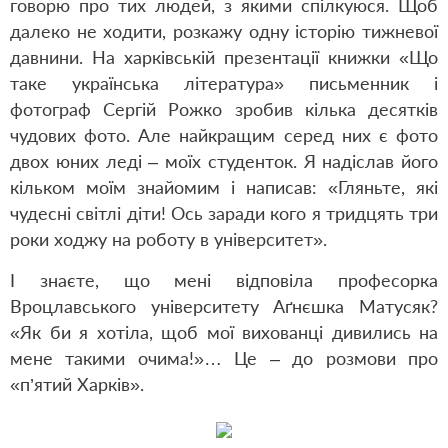
говорю про тих людей, з якими спілкуюся. Щоб
далеко не ходити, розкажу одну історію тижневої
давнини. На харківській презентації книжки «Що
таке українська література» письменник і
фотограф Сергій Рожко зробив кілька десятків
чудових фото. Але найкращим серед них є фото
двох юних леді – моїх студенток. Я надіслав його
кільком моїм знайомим і написав: «Гляньте, які
чудесні світлі діти! Ось заради кого я тридцять три
роки ходжу на роботу в університет».
І знаєте, що мені відповіла професорка
Вроцлавського університету Аґнєшка Матусяк?
«Як би я хотіла, щоб мої вихованці дивились на
мене такими очима!»… Це – до розмови про
«п’ятий Харків».