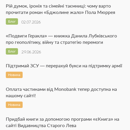
Рій думок, іронія та сімейні таємниці: чому варто
прочитати роман «Бджолине жало» Пола Мюррея
Блог
02.07.2026
«Подвиги Геракла» — книжка Данила Лубківського
про геополітику, війну та стратегію перемоги
Блог
29.06.2026
Підтримай ЗСУ — перерахуй букси на підтримку армії
Новина
Оплата частинами від Monobank тепер доступна на
нашому сайті!
Новина
Придбай книги за допомогою програми «єКнига» на
сайті Видавництва Старого Лева