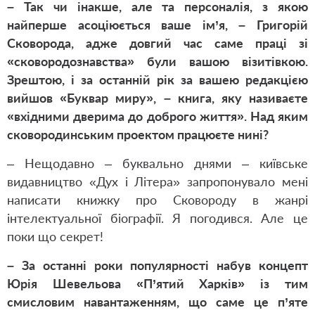
– Так чи інакше, але та персоналія, з якою
найперше асоціюється ваше ім’я, – Григорій
Сковорода, адже довгий час саме праці зі
«сковородознавства» були вашою візитівкою.
Зрештою, і за останній рік за вашею редакцією
вийшов «Буквар миру», – книга, яку називаєте
«вхідними дверима до доброго життя». Над яким
сковородинським проектом працюєте нині?
– Нещодавно – буквально днями – київське
видавництво «Дух і Літера» запропонувало мені
написати книжку про Сковороду в жанрі
інтелектуальної біографії. Я погодився. Але це
поки що секрет!
– За останні роки популярності набув концепт
Юрія Шевельова «П’ятий Харків» із тим
смисловим навантаженням, що саме це п’яте