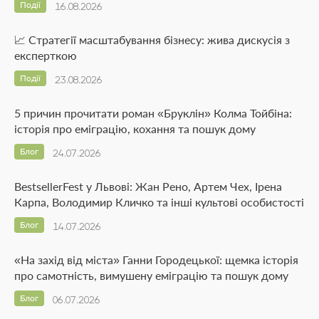
Події
16.08.2026
📈 Стратегії масштабування бізнесу: жива дискусія з
експерткою
Події
23.08.2026
5 причин прочитати роман «Бруклін» Колма Тойбіна:
історія про еміграцію, кохання та пошук дому
Блог
24.07.2026
BestsellerFest у Львові: Жан Рено, Артем Чех, Ірена
Карпа, Володимир Кличко та інші культові особистості
Блог
14.07.2026
«На захід від міста» Ганни Городецької: щемка історія
про самотність, вимушену еміграцію та пошук дому
Блог
06.07.2026