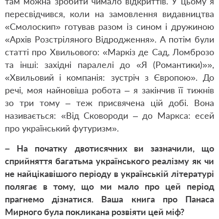
там можна зробити чимало відкриттів. У цьому я
пересвідчився, коли на замовлення видавництва
«Смолоскип» готував разом із сином і дружиною
«Архів Розстріляного Відродження». А потім були
статті про Хвильового: «Маркіз де Сад, Ломброзо
та інші: західні паралелі до «Я (Романтики)»»,
«Хвильовий і компанія: зустріч з Європою». До
речі, моя найновіша робота – я закінчив її тижнів
зо три тому – теж присвячена цій добі. Вона
називається: «Від Сковороди – до Маркса: есей
про український футуризм».
– На початку двотисячних ви зазначили, що
сприйняття багатьма українського реалізму як чи
не найцікавішого періоду в українській літературі
полягає в тому, що ми мало про цей період
прагнемо дізнатися. Ваша книга про Панаса
Мирного була покликана розвіяти цей міф?