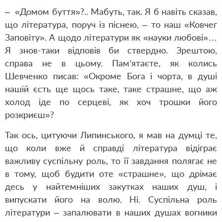
– «Домом буття»?.. Мабуть, так. Я б навіть сказав,
що література, поруч із піснею, – то наш «Ковчег
Заповіту». А щодо літератури як «науки любові»…
Я знов-таки відповів би ствердно. Зрештою,
справа не в цьому. Пам’ятаєте, як колись
Шевченко писав: «Окроме Бога і чорта, в душі
нашій єсть ще щось таке, таке страшне, що аж
холод іде по серцеві, як хоч трошки його
розкриєш»?
Так ось, цитуючи Липинського, я мав на думці те,
що коли вже й справді література відіграє
важливу суспільну роль, то її завдання полягає не
в тому, щоб будити оте «страшне», що дрімає
десь у найтемніших закутках наших душ, і
випускати його на волю. Ні. Суспільна роль
літератури – запалювати в наших душах вогники