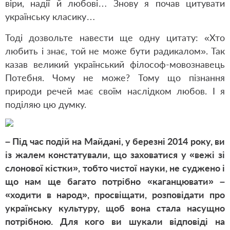
віри, надії й любові… Знову я почав цитувати
українську класику…
Тоді дозвольте навести ще одну цитату: «Хто
любить і знає, той не може бути радикалом». Так
казав великий український філософ-мовознавець
Потебня. Чому не може? Тому що пізнання
природи речей має своїм наслідком любов. І я
поділяю цю думку.
– Під час подій на Майдані, у березні 2014 року, ви
із жалем констатували, що заховатися у «вежі зі
слонової кістки», тобто чистої науки, не суджено і
що нам ще багато потрібно «каганцювати» –
«ходити в народ», просвіщати, розповідати про
українську культуру, щоб вона стала насущно
потрібною. Для кого ви шукали відповіді на