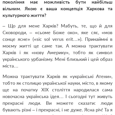
покоління має можливість бути найбільш
вільним. Якою є ваша концепція Харкова та
культурного життя?
– Що для мене Харків? Мабуть, те, що й для
Сковороди, – «сьоме Боже око», яке сяє, «мов
сонце ясне» («sic sol verus erit…»). Принаймні в
моєму житті це саме так. А можна трактувати
Харків і як «нову Америку», тобто як символ
українського урбанізму. Мені близький і цей образ
міста…
Можна трактувати Харків як «українські Атени»,
тобто як столицю української науки, місто, в якому
ще на початку ХІХ століття народилася сама
новочасна українська ідея… І сьогодні тут живуть
прекрасні люди. Ви можете сказати: люди
бувають різні – і прекрасні, і не дуже. Ясна річ! Та я