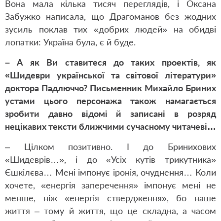
Вона мала кілька тисяч переглядів, і Оксана
Забужко написала, що Драгоманов без жодних
зусиль поклав тих «добрих людей» на обидві
лопатки: Україна була, є й буде.
– А як Ви ставитеся до таких проектів, як
«Шидеври української та світової літератури»
доктора Падлюччо? Письменник Михайло Бриних
устами цього персонажа також намагається
зробити давно відомі й записані в розряд
нецікавих тексти ближчими сучасному читачеві…
– Цілком позитивно. І до Бринихових
«Шидеврів…», і до «Усіх кутів трикутника»
Єшкілєва… Мені імпонує іронія, очуднення… Коли
хочете, «енергія заперечення» імпонує мені не
менше, ніж «енергія ствердження», бо наше
життя – тому й життя, що це складна, а часом