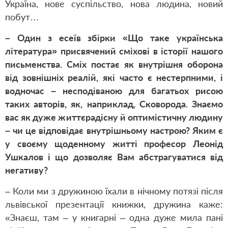
Україна, нове суспільство, нова людина, новий
побут…
– Один з есеїв збірки «Що таке українська
література» присвячений сміхові в історії нашого
письменства. Сміх постає як внутрішня оборона
від зовнішніх реалій, які часто є нестерпними, і
водночас – несподіваною для багатьох рисою
таких авторів, як, наприклад, Сковорода. Знаємо
вас як дуже життєрадісну й оптимістичну людину
– чи це відповідає внутрішньому настрою? Яким є
у своєму щоденному житті професор Леонід
Ушкалов і що дозволяє Вам абстрагуватися від
негативу?
– Коли ми з дружиною їхали в нічному потязі після
львівської презентації книжки, дружина каже:
«Знаєш, там – у книгарні – одна дуже мила пані