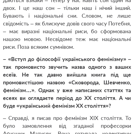
даються взнаки – тепер у нас навіть сон один на
двох. І це наш сон – тільки наш і нічий інший.
Бувають і національні сни. Словом, не лише
свідомість – як блискуче довів свого часу Потебня,
– має виразні національні риси, бо сформована
нашою мовою. Несвідоме теж має національні
риси. Поза всяким сумнівом.
– «Вступ до філософії українського фемінізму» –
так промовисто звучить назва одного з ваших
есеїв. Не так давно вийшла книга під ще
промовистішою назвою «Сковорода, Шевченко,
фемінізм…». Однак у вже написаних статтях та
есеях ви оглядаєте період до ХХ століття. А чи
буде «український фемінізм ХХ століття»?
– Справді, я писав про фемінізм ХІХ століття. То
було замовлення від згаданої професорки
Аґнєшки Матусяк. Вона готувала колективну