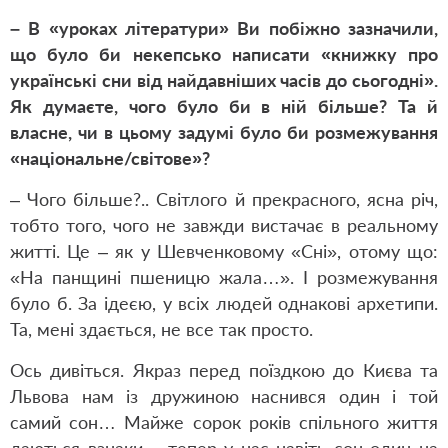
– В «уроках літератури» Ви побіжно зазначили,
що було би некепсько написати «книжку про
українські сни від найдавніших часів до сьогодні».
Як думаєте, чого було би в ній більше? Та й
власне, чи в цьому задумі було би розмежування
«національне/світове»?
– Чого більше?.. Світлого й прекрасного, ясна річ,
тобто того, чого не завжди вистачає в реальному
житті. Це – як у Шевченковому «Сні», отому що:
«На панщині пшеницю жала…». І розмежування
було б. За ідеєю, у всіх людей однакові архетипи.
Та, мені здається, не все так просто.
Ось дивіться. Якраз перед поїздкою до Києва та
Львова нам із дружиною наснився один і той
самий сон… Майже сорок років спільного життя