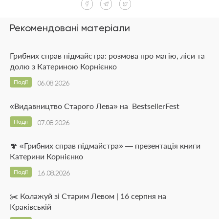
Рекомендовані матеріали
Грибних справ підмайстра: розмова про магію, ліси та
долю з Катериною Корнієнко
Події
06.08.2026
«Видавництво Старого Лева» на BestsellerFest
Події
07.08.2026
🍄 «Грибних справ підмайстра» — презентація книги
Катерини Корнієнко
Події
16.08.2026
✂️ Колажуй зі Старим Левом | 16 серпня на
Краківській