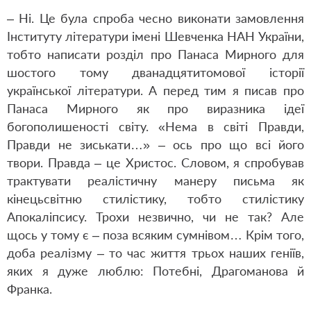
– Ні. Це була спроба чесно виконати замовлення
Інституту літератури імені Шевченка НАН України,
тобто написати розділ про Панаса Мирного для
шостого тому дванадцятитомової історії
української літератури. А перед тим я писав про
Панаса Мирного як про виразника ідеї
богополишеності світу. «Нема в світі Правди,
Правди не зиськати…» – ось про що всі його
твори. Правда – це Христос. Словом, я спробував
трактувати реалістичну манеру письма як
кінецьсвітню стилістику, тобто стилістику
Апокаліпсису. Трохи незвично, чи не так? Але
щось у тому є – поза всяким сумнівом… Крім того,
доба реалізму – то час життя трьох наших геніїв,
яких я дуже люблю: Потебні, Драгоманова й
Франка.