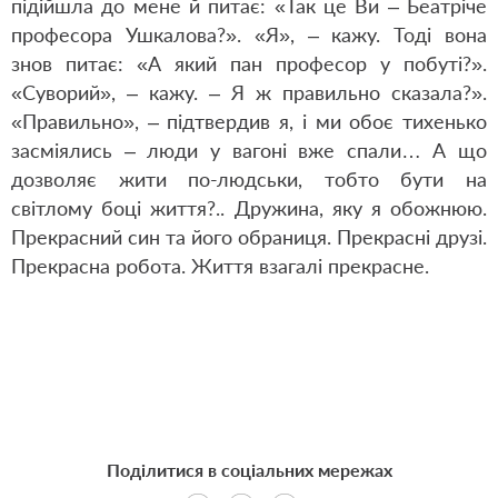
підійшла до мене й питає: «Так це Ви – Беатріче
професора Ушкалова?». «Я», – кажу. Тоді вона
знов питає: «А який пан професор у побуті?».
«Суворий», – кажу. – Я ж правильно сказала?».
«Правильно», – підтвердив я, і ми обоє тихенько
засміялись – люди у вагоні вже спали… А що
дозволяє жити по-людськи, тобто бути на
світлому боці життя?.. Дружина, яку я обожнюю.
Прекрасний син та його обраниця. Прекрасні друзі.
Прекрасна робота. Життя взагалі прекрасне.
Поділитися в соціальних мережах