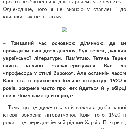
просто незбагненна «єдність речей суперечних»…
Одне-єдине, чого я не визнаю у ставленні до
класики, так це нігілізму.
– Тривалий час основною ділянкою, де ви
провадили свої дослідження, був період давньої
української літератури. Пам’ятаю, Тетяна Терен
навіть влучно схарактеризувала Вас як
«професора у стилі бароко». Але останнім часом
Ваші статті присвячені більше літературі 1920-х
років, зокрема часто про них йдеться й у збірці
есеїв. Чому саме цей період?
– Тому що це дуже цікава й важлива доба нашої
історії, зокрема літературної. Крім того, 1920-ті
роки – це передовсім мій рідний Харків. По-третє,