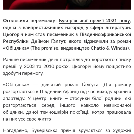
Оголосили переможця
Букерівської премії 2021 року
,
однієї з найпрестижніших нагород у сфері літератури.
Цьогоріч ним став письменник з Південноафриканської
Республіки Деймон
Ґ
ал
ґ
ут, якого відзначили за роман
«Обіцянка» (The promise, видавництво Chatto & Windus).
Раніше письменник двічі потрапляв до короткого списку
премії, у 2003 та 2010 роках. Цьогоріч йому пощастило
здобути перемогу.
«Обіцянка» — дев’ятий роман
Ґ
ал
ґ
ута. Дія роману
розгортається в Південній Африці під час виходу країни з
апартеїду. У центрі книги – стосунки білої родини, які
розгортаються серед іншого навколо невиконаної
обіцянки, даної темношкірій покоївці, котра працювала
на них усе своє життя.
Нагадаємо, Букерівська премія вручається за художні