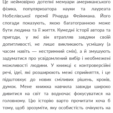
Це неймовірно дотепні мемуари американського
фізика, популяризатора науки та лауреата
Нобелівської премії Річарда Фейнмана. Його
спогади показують, якою багатогранною може
бути людина та її життя. Кумедні історії автора та
пригоди, у які він втрапляв завдяки своїй
допитливості, не лише викликають усмішку (а
часом навіть — нестримний сміх), а й змушують
задуматися про усвідомлений вибір і необмежені
можливості людини. У книжці є контроверсійні
речі, ідеї, які розширюють межі сприйняття, і це
підштовхує до нових сміливих рішень, кроків,
думок. Мене книжка навчила завжди широко
дивитися на світ та водночас фокусуватися на
головному. Цю історію варто прочитати хоча б
тому, щоб зрозуміти, яку особистість очікують на