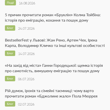
Події
16.08.2026
5 причин прочитати роман «Бруклін» Колма Тойбіна:
історія про еміграцію, кохання та пошук дому
Блог
24.07.2026
BestsellerFest у Львові: Жан Рено, Артем Чех, Ірена
Карпа, Володимир Кличко та інші культові особистості
Блог
14.07.2026
«На захід від міста» Ганни Городецької: щемка історія
про самотність, вимушену еміграцію та пошук дому
Блог
06.07.2026
Рій думок, іронія та сімейні таємниці: чому варто
прочитати роман «Бджолине жало» Пола Мюррея
Блог
02.07.2026