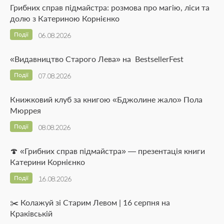
Грибних справ підмайстра: розмова про магію, ліси та
долю з Катериною Корнієнко
Події
06.08.2026
«Видавництво Старого Лева» на BestsellerFest
Події
07.08.2026
Книжковий клуб за книгою «Бджолине жало» Пола
Мюррея
Події
08.08.2026
🍄 «Грибних справ підмайстра» — презентація книги
Катерини Корнієнко
Події
16.08.2026
✂️ Колажуй зі Старим Левом | 16 серпня на
Краківській