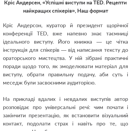
Кріс Андерсен, «Успішні виступи на TED. Рецепти
найкращих спікерів», Наш формат
Кріс Андерсон, куратор й президент щорічної
конференції TED, вже напевно знає таємниці
ідеального виступу. Його книжка — це чітка
інструкція для спікерів — від написання тексту до
ораторського мистецтва. У ній зібрані практичні
поради щодо того, як змоделювати матеріал для
виступу, обрати правильну подачу, аби суть і
меседж були засвоєними аудиторією.
На прикладі вдалих і невдалих виступів автор
розповідає про універсальні речі: чим почати і
закінчити презентацію, як встановити візуальний
контакт, подолати страх і навіть про те, що