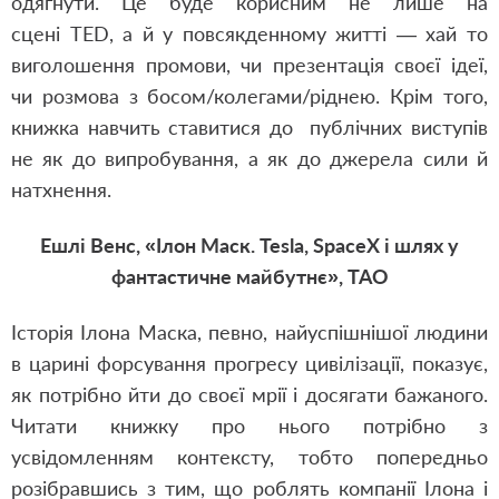
одягнути. Це буде корисним не лише на
сцені TED, а й у повсякденному житті — хай то
виголошення промови, чи презентація своєї ідеї,
чи розмова з босом/колегами/ріднею. Крім того,
книжка навчить ставитися до публічних виступів
не як до випробування, а як до джерела сили й
натхнення.
Ешлі Венс, «Ілон Маск. Tesla, SpaceX і шлях у
фантастичне майбутнє», ТАО
Історія Ілона Маска, певно, найуспішнішої людини
в царині форсування прогресу цивілізації, показує,
як потрібно йти до своєї мрії і досягати бажаного.
Читати книжку про нього потрібно з
усвідомленням контексту, тобто попередньо
розібравшись з тим, що роблять компанії Ілона і