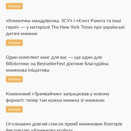
Новина
«Книжечка-мандрівочка. ЗСУ» і «Єнот Ракета та інші
герої» — у матеріалі The New York Times про українські
дитячі книжки
Новина
Один комплект книг для вас — ще один для
бібліотеки: на BestsellerFest діятиме благодійна
книжкова ініціатива
Новина
Книжковий «Трамвайчик» запрацював у новому
форматі: тепер там кожна книжка зі знижкою
Новина
Оголошено довгий список премії книжкових блогерів
фестивалю «Книжкова країна»