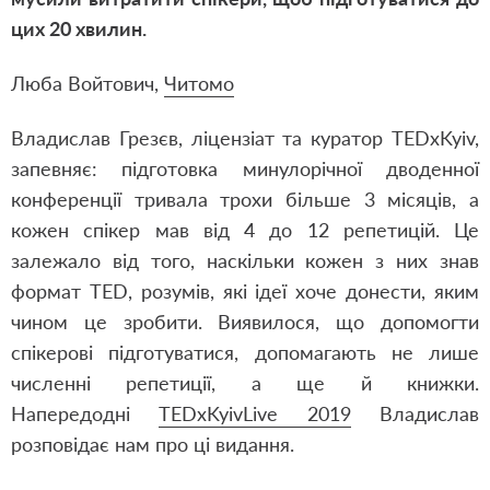
цих 20 хвилин.
Люба Войтович,
Читомо
Владислав Грезєв, ліцензіат та куратор TEDxKyiv,
запевняє: підготовка минулорічної дводенної
конференції тривала трохи більше 3 місяців, а
кожен спікер мав від 4 до 12 репетицій. Це
залежало від того, наскільки кожен з них знав
формат TED, розумів, які ідеї хоче донести, яким
чином це зробити. Виявилося, що допомогти
спікерові підготуватися, допомагають не лише
численні репетиції, а ще й книжки.
Напередодні
TEDxKyivLive 2019
Владислав
розповідає нам про ці видання.