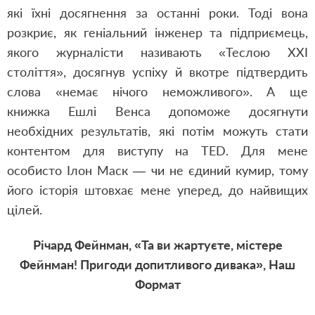
які їхні досягнення за останні роки. Тоді вона
розкриє, як геніальний інженер та підприємець,
якого журналісти називають «Теслою ХХІ
століття», досягнув успіху й вкотре підтвердить
слова «немає нічого неможливого». А ще
книжка Ешлі Венса допоможе досягнути
необхідних результатів, які потім можуть стати
контентом для виступу на TED. Для мене
особисто Ілон Маск — чи не єдиний кумир, тому
його історія штовхає мене уперед, до найвищих
цілей.
Річард Фейнман, «Та ви жартуєте, містере
Фейнман! Пригоди допитливого дивака», Наш
Формат