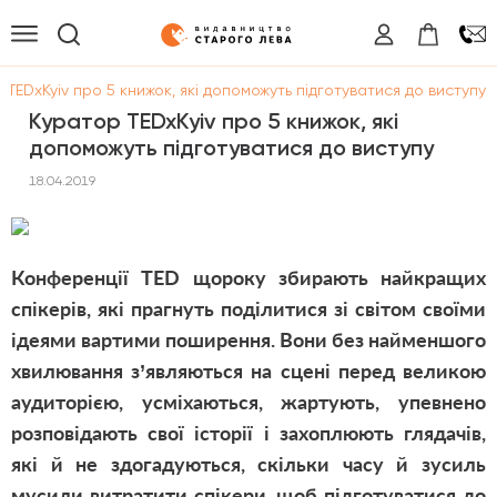
 TEDxKyiv про 5 книжок, які допоможуть підготуватися до виступу
Куратор TEDxKyiv про 5 книжок, які
допоможуть підготуватися до виступу
18.04.2019
Конференції TED щороку збирають найкращих
спікерів, які прагнуть поділитися зі світом своїми
ідеями вартими поширення. Вони без найменшого
хвилювання з’являються на сцені перед великою
аудиторією, усміхаються, жартують, упевнено
розповідають свої історії і захоплюють глядачів,
які й не здогадуються, скільки часу й зусиль
мусили витратити спікери, щоб підготуватися до