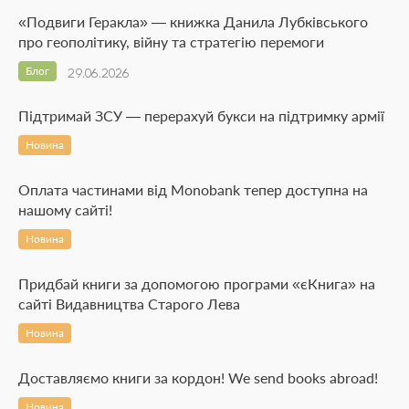
«Подвиги Геракла» — книжка Данила Лубківського
про геополітику, війну та стратегію перемоги
Блог
29.06.2026
Підтримай ЗСУ — перерахуй букси на підтримку армії
Новина
Оплата частинами від Monobank тепер доступна на
нашому сайті!
Новина
Придбай книги за допомогою програми «єКнига» на
сайті Видавництва Старого Лева
Новина
Доставляємо книги за кордон! We send books abroad!
Новина