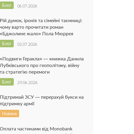
Блог
06.07.2026
Рій думок, іронія та сімейні таємниці:
чому варто прочитати роман
«Бджолине жало» Пола Мюррея
Блог
02.07.2026
«Подвиги Геракла» — книжка Данила
Лубківського про геополітику, війну
та стратегію перемоги
Блог
29.06.2026
Підтримай ЗСУ — перерахуй букси на
підтримку армії
Новина
Оплата частинами від Monobank