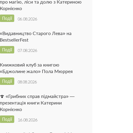
про магію, ліси та долю з Катериною
Корнієнко
Події
06.08.2026
«Видавництво Старого Лева» на
BestsellerFest
Події
07.08.2026
Книжковий клуб за книгою
«Бджолине жало» Пола Мюррея
Події
08.08.2026
🍄 «Грибних справ підмайстра» —
презентація книги Катерини
Корнієнко
Події
16.08.2026