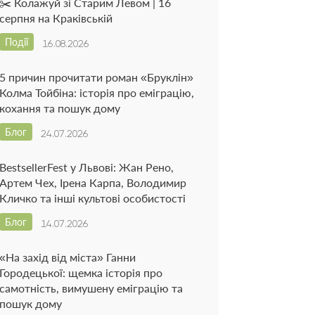
✂️ Колажуй зі Старим Левом | 16
серпня на Краківській
Події
16.08.2026
5 причин прочитати роман «Бруклін»
Колма Тойбіна: історія про еміграцію,
кохання та пошук дому
Блог
24.07.2026
BestsellerFest у Львові: Жан Рено,
Артем Чех, Ірена Карпа, Володимир
Кличко та інші культові особистості
Блог
14.07.2026
«На захід від міста» Ганни
Городецької: щемка історія про
самотність, вимушену еміграцію та
пошук дому