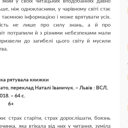
 який у своїх читацьких вподобаннях давно
ьше, ніж однокласники, у чарівному світі стає
 таємною інформацією і може врятувати усіх.
вість не лише про силу знань, а й про
світ потрапили й з різними небезпеками мали
 призвели до загибелі цього світу й мусили
тва.
яка рятувала книжки
ато, переклад Наталі Іваничук. – Львів : ВСЛ,
018. – 64 с.
6+
хи: страх старіти, страх дорослішати, боязнь
чинка, яка втікала від них у читання, зуміла