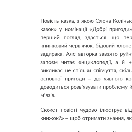
Повість-казка, з якою Олена Колінь
казок» у номінації «Добрі пригоди»
перший погляд здається, що пере
книжковий черв’ячок, бідовий хлопе
задирака. Але авторка завзято руй
запоєм читає енциклопедії, а й н
викликає не стільки співчуття, скіл
основної пригоди – до уявного кор
доводиться розв’язувати проблему й
м’язів.
Сюжет повісті чудово ілюструє ві
книжок?» – щоб отримати знання, як