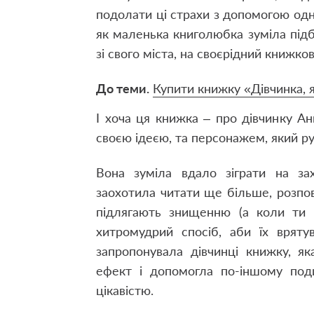
подолати ці страхи з допомогою одні
як маленька книголюбка зуміла підби
зі свого міста, на своєрідний книжк
До теми.
Купити книжку «Дівчинка, 
І хоча ця книжка – про дівчинку А
своєю ідеєю, та персонажем, який ру
Вона зуміла вдало зіграти на за
заохотила читати ще більше, розпов
підлягають знищенню (а коли ти 
хитромудрий спосіб, аби їх вряту
запропонувала дівчинці книжку, я
ефект і допомогла по-іншому под
цікавістю.