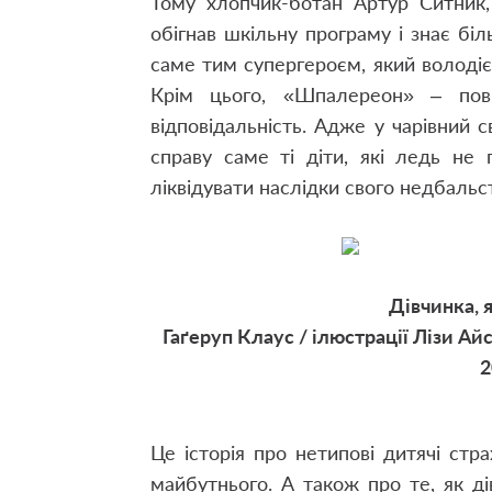
Тому хлопчик-ботан Артур Ситник,
обігнав шкільну програму і знає біл
саме тим супергероєм, який володіє
Крім цього, «Шпалереон» – по
відповідальність. Адже у чарівний 
справу саме ті діти, які ледь не
ліквідувати наслідки свого недбальс
Дівчинка, 
Гаґеруп Клаус / ілюстрації Лізи Айс
2
Це історія про нетипові дитячі стра
майбутнього. А також про те, як дів