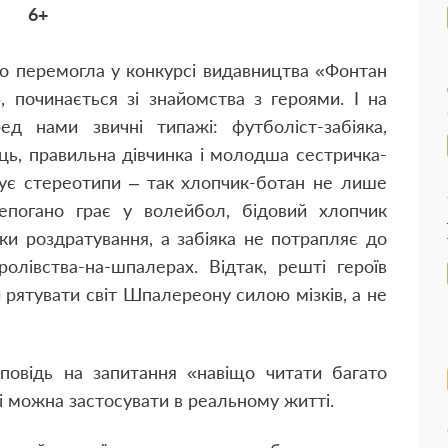
6+
ко перемогла у конкурсі видавництва «Фонтан
, починається зі знайомства з героями. І на
д нами звичні типажі: футболіст-забіяка,
ць, правильна дівчинка і молодша сестричка-
нує стереотипи – так хлопчик-ботан не лише
епогано грає у волейбол, бідовий хлопчик
ьки роздратування, а забіяка не потрапляє до
олівства-на-шпалерах. Відтак, решті героїв
 рятувати світ Шпалереону силою мізків, а не
дповідь на запитання «навіщо читати багато
і можна застосувати в реальному житті.