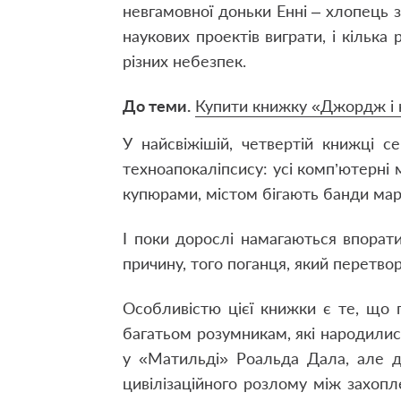
невгамовної доньки Енні – хлопець зу
наукових проектів виграти, і кілька 
різних небезпек.
До теми.
Купити книжку «Джордж і 
У найсвіжішій, четвертій книжці с
техноапокаліпсису: усі комп’ютерні
купюрами, містом бігають банди мар
І поки дорослі намагаються впорати
причину, того поганця, який перетво
Особливістю цієї книжки є те, що
багатьом розумникам, які народилися 
у «Матильді» Роальда Дала, але д
цивілізаційного розлому між захо