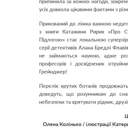
припинила за кожної нагоди, зокрем
усіх довкола цікавими фактами з різ
Прикований до ліжка важкою недуг
з книги Катажини Ририх «Про Ст
Підлогою» стає локальною суперзір
серії детективів Алана Бредлі Флаві
не займаються наукою, адже роз
професорів і досвідчених отруйни
Грейнджер!
Перелік крутих ботанів продовжать 
доведуть, що розумникам до снаг
небезпеки та врятувати рідних, друзів
Ш
Олена Колінько / ілюстрації Катерин