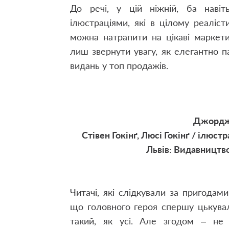
До речі, у цій ніжній, ба навіть
ілюстраціями, які в цілому реалісти
можна натрапити на цікаві маркет
лиш звернути увагу, як елегантно п
видань у топ продажів.
Джордж 
Стівен Гокінґ, Люсі Гокінґ / ілюст
Львів: Видавництво 
Читачі, які слідкували за пригода
що головного героя спершу цькувал
такий, як усі. Але згодом – не 