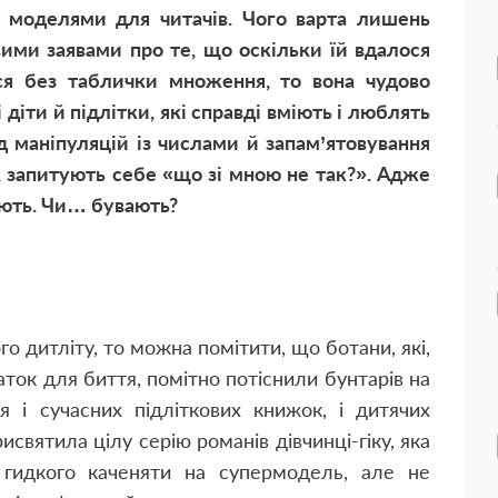
моделями для читачів. Чого варта лишень
вими заявами про те, що оскільки їй вдалося
ся без таблички множення, то вона чудово
 діти й підлітки, які справді вміють і люблять
д маніпуляцій із числами й запам’ятовування
и, запитують себе «що зі мною не так?». Адже
ають. Чи… бувають?
 дитліту, то можна помітити, що ботани, які,
чаток для биття, помітно потіснили бунтарів на
ся і сучасних підліткових книжок, і дитячих
рисвятила цілу серію романів дівчинці-гіку, яка
гидкого каченяти на супермодель, але не