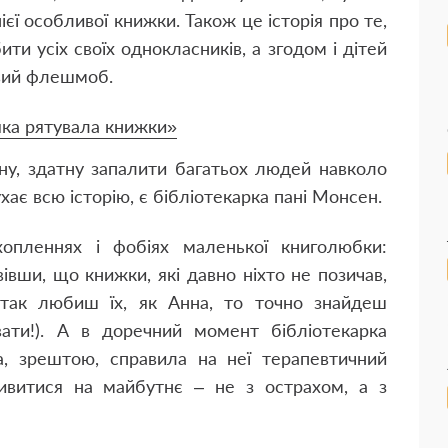
єї особливої книжки. Також це історія про те,
ти усіх своїх однокласників, а згодом і дітей
овий флешмоб.
яка рятувала книжки»
нну, здатну запалити багатьох людей навколо
хає всю історію, є бібліотекарка пані Монсен.
хопленнях і фобіях маленької книголюбки:
івши, що книжки, які давно ніхто не позичав,
так любиш їх, як Анна, то точно знайдеш
вати!). А в доречний момент бібліотекарка
ка, зрештою, справила на неї терапевтичний
ивитися на майбутнє – не з острахом, а з