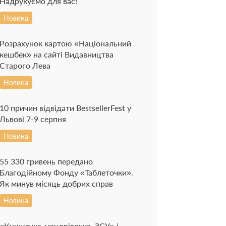
Надрукуємо для вас!
Новина
Розрахунок картою «Національний
кешбек» на сайті Видавництва
Старого Лева
Новина
10 причин відвідати BestsellerFest у
Львові 7-9 серпня
Новина
55 330 гривень передано
Благодійному Фонду «Таблеточки».
Як минув місяць добрих справ
Новина
«Книжечка-мандрівочка. ЗСУ» і