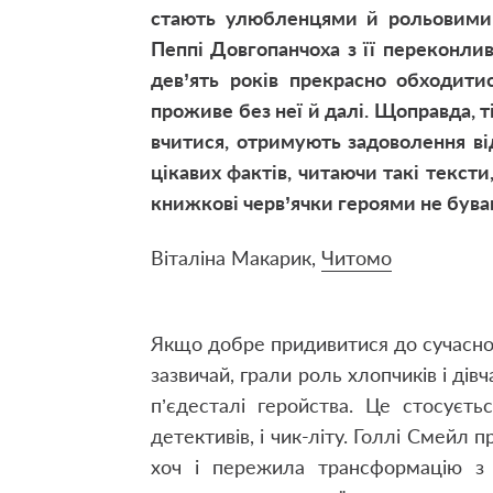
стають улюбленцями й рольовими 
Пеппі Довгопанчоха з її переконли
дев’ять років прекрасно обходити
проживе без неї й далі. Щоправда, ті
вчитися, отримують задоволення ві
цікавих фактів, читаючи такі текст
книжкові черв’ячки героями не був
Віталіна Макарик,
Читомо
Якщо добре придивитися до сучасного
зазвичай, грали роль хлопчиків і дів
п’єдесталі геройства. Це стосуєть
детективів, і чик-літу. Голлі Смейл п
хоч і пережила трансформацію з 