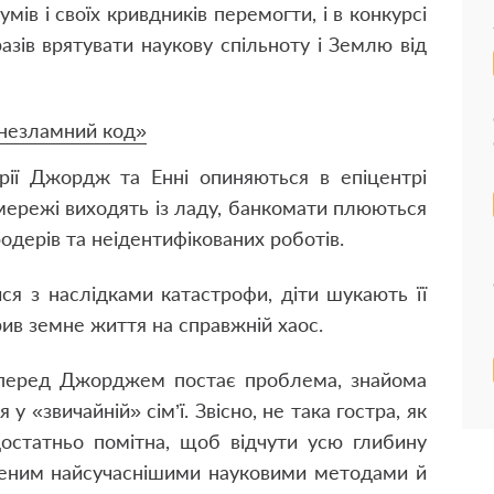
мів і своїх кривдників перемогти, і в конкурсі
разів врятувати наукову спільноту і Землю від
незламний код»
ерії Джордж та Енні опиняються в епіцентрі
 мережі виходять із ладу, банкомати плюються
одерів та неідентифікованих роботів.
ся з наслідками катастрофи, діти шукають її
рив земне життя на справжній хаос.
 перед Джорджем постає проблема, знайома
у «звичайній» сім’ї. Звісно, не така гостра, як
остатньо помітна, щоб відчути усю глибину
пленим найсучаснішими науковими методами й