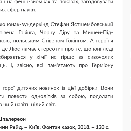
а і на фешн-зйомках та показах, загодовувати
них сфер науки.
ою юнак-вундеркінд Стефан Ястшембовський
івена Гокінґа, Чорну Діру та Мишей-Під-
кою, польським Стівеном Гокінгом. А героїня
я де Люс ламає стереотип про те, що юні леді
бирається у хімії не гірше за сивочолих
ць. І, звісно, всі пам’ятають про Герміону
герої дитячих новинок із цієї добірки. Вони
и повести однолітків за собою, подолати
 чи й навіть цілий світ.
палереон
и Рейд. – Київ: Фонтан казок, 2018. – 120 с.