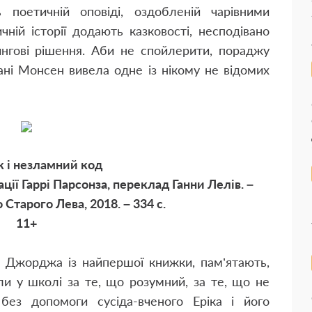
 поетичній оповіді, оздобленій чарівними
чній історії додають казковості, несподівано
ингові рішення. Аби не спойлерити, пораджу
ані Монсен вивела одне із нікому не відомих
і незламний код
рації Гаррі Парсонза, переклад Ганни Лелів. –
Старого Лева, 2018. – 334 с.
11+
ми Джорджа із найпершої книжки, пам’ятають,
и у школі за те, що розумний, за те, що не
без допомоги сусіда-вченого Еріка і його