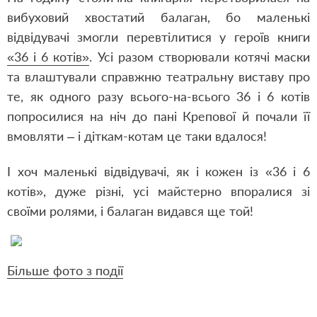
вибуховий хвостатий балаган, бо маленькі
відвідувачі змогли перевтілитися у героїв книги
«36 і 6 котів»
. Усі разом створювали котячі маски
та влаштували справжню театральну виставу про
те, як одного разу всього-на-всього 36 і 6 котів
попросилися на ніч до пані Крепової й почали її
вмовляти – і діткам-котам це таки вдалося!
І хоч маленькі відвідувачі, як і кожен із «36 і 6
котів», дуже різні, усі майстерно впоралися зі
своїми ролями, і балаган видався ще той!
Більше фото з події