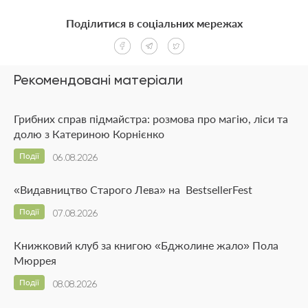
Поділитися в соціальних мережах
Рекомендовані матеріали
Грибних справ підмайстра: розмова про магію, ліси та
долю з Катериною Корнієнко
Події
06.08.2026
«Видавництво Старого Лева» на BestsellerFest
Події
07.08.2026
Книжковий клуб за книгою «Бджолине жало» Пола
Мюррея
Події
08.08.2026