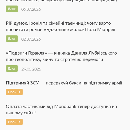
Блог
06.07.2026
Рій думок, іронія та сімейні таємниці: чому варто
прочитати роман «Бджолине жало» Пола Мюррея
Блог
02.07.2026
«Подвиги Геракла» — книжка Данила Лубківського
про геополітику, війну та стратегію перемоги
Блог
29.06.2026
Підтримай ЗСУ — перерахуй букси на підтримку армії
Новина
Оплата частинами від Monobank тепер доступна на
нашому сайті!
Новина