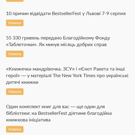
10 причин відвідати BestsellerFest у Львові 7-9 серпня
Новина
55 330 гривень передано Благодійному Фонду
«Таблеточки». Як минув місяць добрих справ
Новина
«Книжечка-мандрівочка. ЗСУ» і «Єнот Ракета та інші
герої» — у матеріалі The New York Times про українські
дитячі книжки
Новина
Один комплект книг для вас — ще один для
бібліотеки: на BestsellerFest діятиме благодійна
книжкова ініціатива
Новина