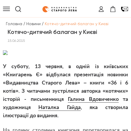
/
/
Головна
Новини
Котячо-дитячий балаган у Києві
Котячо-дитячий балаган у Києві
15.06.2015
У суботу, 13 червня, в одній із київських
«Книгарень Є» відбулася презентація новинки
«Видавництва Старого Лева» – книги «36 і 6
котів». З читачами зустрілися авторка «котячих»
історій - письменниця
Галина Вдовиченко
та
художниця
Наталка Гайда
, яка створила
ілюстрації до видання.
На годину столична книгарня перетворилася на