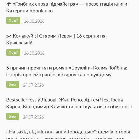
🍄 «Грибних справ підмайстра» — презентація книги
Катерини Корнієнко
Події
16.08.2026
✂️ Колажуй зі Старим Левом | 16 серпня на
Краківській
Події
16.08.2026
5 причин прочитати роман «Бруклін» Колма Тойбіна:
історія про еміграцію, кохання та пошук дому
Блог
24.07.2026
BestsellerFest у Львові: Жан Рено, Артем Чех, Ірена
Карпа, Володимир Кличко та інші культові особистості
Блог
14.07.2026
«На захід від міста» Ганни Городецької: щемка історія
про самотність, вимушену еміграцію та пошук дому