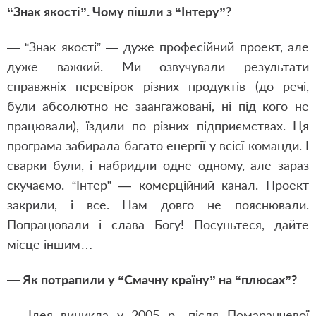
“Знак якості”. Чому пішли з “Інтеру”?
— “Знак якості” — дуже професійний проект, але
дуже важкий. Ми озвучували результати
справжніх перевірок різних продуктів (до речі,
були абсолютно не заангажовані, ні під кого не
працювали), їздили по різних підприємствах. Ця
програма забирала багато енергії у всієї команди. І
сварки були, і набридли одне одному, але зараз
скучаємо. “Інтер” — комерційний канал. Проект
закрили, і все. Нам довго не пояснювали.
Попрацювали і слава Богу! Посуньтеся, дайте
місце іншим…
— Як потрапили у “Смачну країну” на “плюсах”?
— Ідея виникла у 2005 р., після Помаранчевої