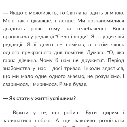
— Якщо є можливість, то Cвітлана їздить зі мною.
Мені так і цікавіше, і легше. Ми познайомилися
двадцять років тому на телебаченні. Вона
працювала у редакції “Село і люди”. Я — у дитячій
редакції. Я її довго не помічав, а потім якось
одного прекрасного дня помітив. Думаю: “О, яка
гарна дівчина. Чому б нам не дружити”. Період
знайомства у нас і досі триває. Інколи здається,
що ми мало одне одного знаємо, не розуміємо. І
сваримося, і миримося. Різне буває.
— Як стати у житті успішним?
— Вірити у те, що робиш. Бути щирим і
залишатися собою. А ще важливо розпізнати