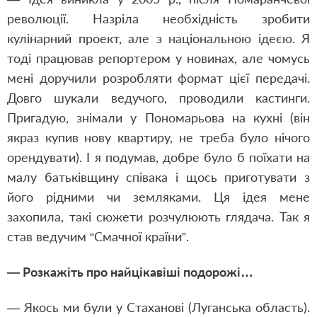
революції. Назріла необхідність зробити
кулінарний проект, але з національною ідеєю. Я
тоді працював репортером у новинах, але чомусь
мені доручили розробляти формат цієї передачі.
Довго шукали ведучого, проводили кастинги.
Пригадую, знімали у Пономарьова на кухні (він
якраз купив нову квартиру, не треба було нічого
орендувати). І я подумав, добре було б поїхати на
малу батьківщину співака і щось приготувати з
його рідними чи земляками. Ця ідея мене
захопила, такі сюжети розчулюють глядача. Так я
став ведучим “Смачної країни”.
— Розкажіть про найцікавіші подорожі…
— Якось ми були у Стаханові (Луганська область).