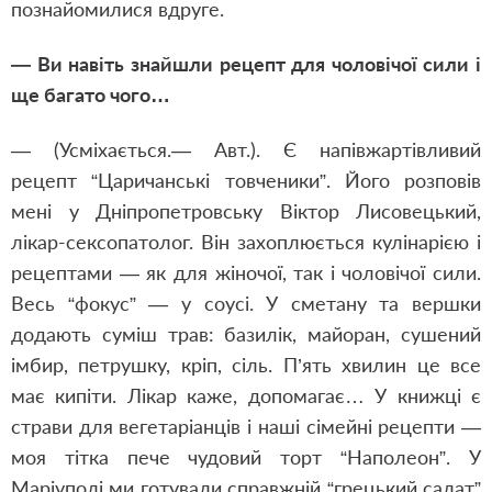
познайомилися вдруге.
— Ви навіть знайшли рецепт для чоловічої сили і
ще багато чого…
— (Усміхається.— Авт.). Є напівжартівливий
рецепт “Царичанські товченики”. Його розповів
мені у Дніпропетровську Віктор Лисовецький,
лікар-сексопатолог. Він захоплюється кулінарією і
рецептами — як для жіночої, так і чоловічої сили.
Весь “фокус” — у соусі. У сметану та вершки
додають суміш трав: базилік, майоран, сушений
імбир, петрушку, кріп, сіль. П’ять хвилин це все
має кипіти. Лікар каже, допомагає… У книжці є
страви для вегетаріанців і наші сімейні рецепти —
моя тітка пече чудовий торт “Наполеон”. У
Маріуполі ми готували справжній “грецький салат”