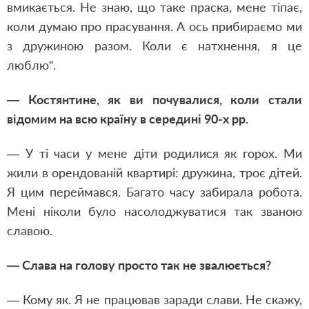
вмикається. Не знаю, що таке праска, мене тіпає,
коли думаю про прасування. А ось прибираємо ми
з дружиною разом. Коли є натхнення, я це
люблю”.
— Костянтине, як ви почувалися, коли стали
відомим на всю країну в середині 90-х рр.
— У ті часи у мене діти родилися як горох. Ми
жили в орендованій квартирі: дружина, троє дітей.
Я цим переймався. Багато часу забирала робота.
Мені ніколи було насолоджуватися так званою
славою.
— Слава на голову просто так не звалюється?
— Кому як. Я не працював заради слави. Не скажу,