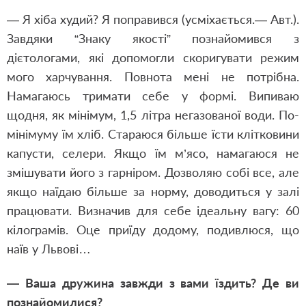
— Я хіба худий? Я поправився (усміхається.— Авт.).
Завдяки “Знаку якості” познайомився з
дієтологами, які допомогли скоригувати режим
мого харчування. Повнота мені не потрібна.
Намагаюсь тримати себе у формі. Випиваю
щодня, як мінімум, 1,5 літра негазованої води. По-
мінімуму їм хліб. Стараюся більше їсти клітковини
капусти, селери. Якщо їм м’ясо, намагаюся не
змішувати його з гарніром. Дозволяю собі все, але
якщо наїдаю більше за норму, доводиться у залі
працювати. Визначив для себе ідеальну вагу: 60
кілограмів. Оце приїду додому, подивлюся, що
наїв у Львові…
— Ваша дружина завжди з вами їздить? Де ви
познайомилися?