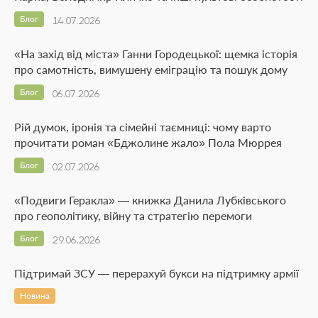
Блог
14.07.2026
«На захід від міста» Ганни Городецької: щемка історія
про самотність, вимушену еміграцію та пошук дому
Блог
06.07.2026
Рій думок, іронія та сімейні таємниці: чому варто
прочитати роман «Бджолине жало» Пола Мюррея
Блог
02.07.2026
«Подвиги Геракла» — книжка Данила Лубківського
про геополітику, війну та стратегію перемоги
Блог
29.06.2026
Підтримай ЗСУ — перерахуй букси на підтримку армії
Новина