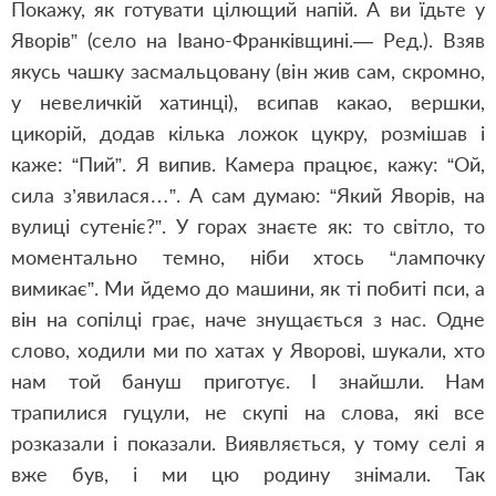
Покажу, як готувати цілющий напій. А ви їдьте у
Яворів” (село на Івано-Франківщині.— Ред.). Взяв
якусь чашку засмальцовану (він жив сам, скромно,
у невеличкій хатинці), всипав какао, вершки,
цикорій, додав кілька ложок цукру, розмішав і
каже: “Пий”. Я випив. Камера працює, кажу: “Ой,
сила з’явилася…”. А сам думаю: “Який Яворів, на
вулиці сутеніє?”. У горах знаєте як: то світло, то
моментально темно, ніби хтось “лампочку
вимикає”. Ми йдемо до машини, як ті побиті пси, а
він на сопілці грає, наче знущається з нас. Одне
слово, ходили ми по хатах у Яворові, шукали, хто
нам той бануш приготує. І знайшли. Нам
трапилися гуцули, не скупі на слова, які все
розказали і показали. Виявляється, у тому селі я
вже був, і ми цю родину знімали. Так