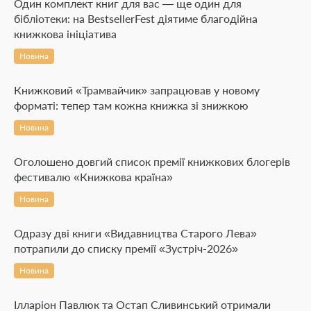
Один комплект книг для вас — ще один для
бібліотеки: на BestsellerFest діятиме благодійна
книжкова ініціатива
Новина
Книжковий «Трамвайчик» запрацював у новому
форматі: тепер там кожна книжка зі знижкою
Новина
Оголошено довгий список премії книжкових блогерів
фестивалю «Книжкова країна»
Новина
Одразу дві книги «Видавництва Старого Лева»
потрапили до списку премії «Зустріч-2026»
Новина
Ілларіон Павлюк та Остап Сливинський отримали