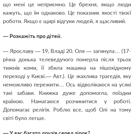
що мені це неприємно. Це брехня, якщо люди
кажуть, що їм однаково. Це показник якості твоєї
роботи. Якщо є щирі відгуки людей, я щасливий.
— Розкажіть про дітей.
— Ярославу — 19, Владі 20. Оля — загинула… (17-
річна донька телеведучого померла після трьох
тижнів коми, її збила машина на пішохідному
переході у Києві.— Авт.). Це жахлива трагедія, яку
неможливо пережити… Ось відволікаюся на усякі
такі забави. Книжка дуже допомогла, поїздки
країною. Намагаюся розчинитися у роботі.
Допомагає релігія. Роблю все, щоб Олі на тому
світі було легше.
— У вас багато друзів серед зірок?