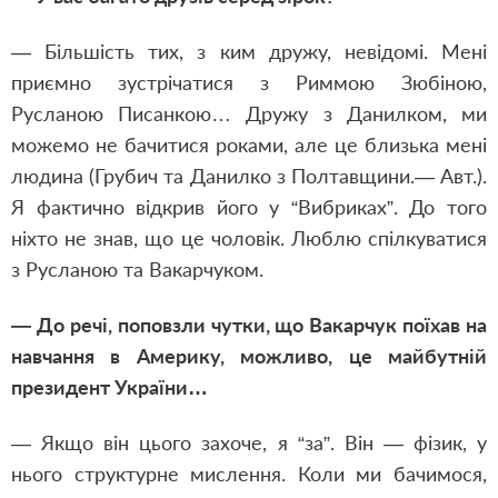
— Більшість тих, з ким дружу, невідомі. Мені
приємно зустрічатися з Риммою Зюбіною,
Русланою Писанкою… Дружу з Данилком, ми
можемо не бачитися роками, але це близька мені
людина (Грубич та Данилко з Полтавщини.— Авт.).
Я фактично відкрив його у “Вибриках”. До того
ніхто не знав, що це чоловік. Люблю спілкуватися
з Русланою та Вакарчуком.
— До речі, поповзли чутки, що Вакарчук поїхав на
навчання в Америку, можливо, це майбутній
президент України…
— Якщо він цього захоче, я “за”. Він — фізик, у
нього структурне мислення. Коли ми бачимося,