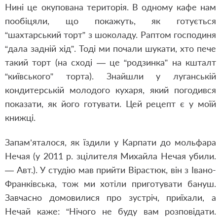
Нині це окупована територія. В одному кафе нам
пообіцяли, що покажуть, як готується
“шахтарський торт” з шоколаду. Раптом господиня
“дала задній хід”. Тоді ми почали шукати, хто пече
такий торт (на сході — це “родзинка” на кшталт
“київського” торта). Знайшли у луганській
кондитерській молодого кухаря, який погодився
показати, як його готувати. Цей рецепт є у моїй
книжці.
Запам’яталося, як їздили у Карпати до мольфара
Нечая (у 2011 р. зцілителя Михайла Нечая убили.
— Авт.). У студію мав прийти Вірастюк, він з Івано-
Франківська, тож ми хотіли приготувати бануш.
Завчасно домовилися про зустріч, приїхали, а
Нечай каже: “Нічого не буду вам розповідати.