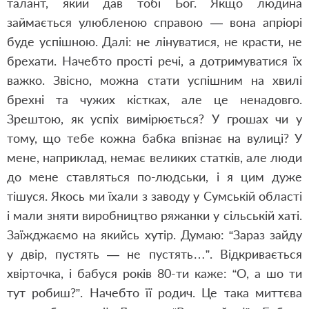
талант, який дав тобі Бог. Якщо людина
займається улюбленою справою — вона апріорі
буде успішною. Далі: не лінуватися, не красти, не
брехати. Начебто прості речі, а дотримуватися їх
важко. Звісно, можна стати успішним на хвилі
брехні та чужих кістках, але це ненадовго.
Зрештою, як успіх вимірюється? У грошах чи у
тому, що тебе кожна бабка впізнає на вулиці? У
мене, наприклад, немає великих статків, але люди
до мене ставляться по-людськи, і я цим дуже
тішуся. Якось ми їхали з заводу у Сумській області
і мали зняти виробництво ряжанки у сільській хаті.
Заїжджаємо на якийсь хутір. Думаю: “Зараз зайду
у двір, пустять — не пустять…”. Відкривається
хвірточка, і бабуся років 80-ти каже: “О, а шо ти
тут робиш?”. Начебто її родич. Це така миттєва