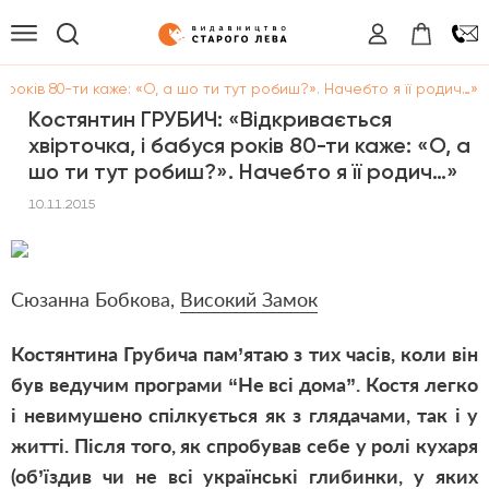
 років 80-ти каже: «О, а шо ти тут робиш?». Начебто я її родич…»
Костянтин ГРУБИЧ: «Відкривається
хвірточка, і бабуся років 80-ти каже: «О, а
шо ти тут робиш?». Начебто я її родич…»
10.11.2015
Сюзанна Бобкова,
Високий Замок
Костянтина Грубича пам’ятаю з тих часів, коли він
був ведучим програми “Не всі дома”. Костя легко
і невимушено спілкується як з глядачами, так і у
житті. Після того, як спробував себе у ролі кухаря
(об’їздив чи не всі українські глибинки, у яких