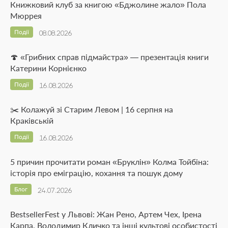
Книжковий клуб за книгою «Бджолине жало» Пола
Мюррея
Події
08.08.2026
🍄 «Грибних справ підмайстра» — презентація книги
Катерини Корнієнко
Події
16.08.2026
✂️ Колажуй зі Старим Левом | 16 серпня на
Краківській
Події
16.08.2026
5 причин прочитати роман «Бруклін» Колма Тойбіна:
історія про еміграцію, кохання та пошук дому
Блог
24.07.2026
BestsellerFest у Львові: Жан Рено, Артем Чех, Ірена
Карпа, Володимир Кличко та інші культові особистості