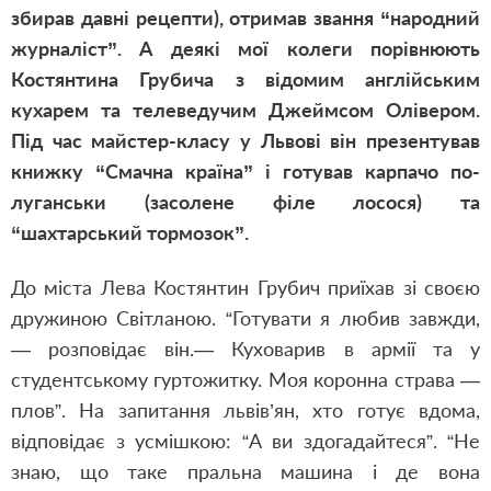
збирав давні рецепти), отримав звання “народний
журналіст”. А деякі мої колеги порівнюють
Костянтина Грубича з відомим англійським
кухарем та телеведучим Джеймсом Олівером.
Під час майстер-класу у Львові він презентував
книжку “Смачна країна” і готував карпачо по-
луганськи (засолене філе лосося) та
“шахтарський тормозок”.
До міста Лева Костянтин Грубич приїхав зі своєю
дружиною Світланою. “Готувати я любив завжди,
— розповідає він.— Куховарив в армії та у
студентському гуртожитку. Моя коронна страва —
плов”. На запитання львів’ян, хто готує вдома,
відповідає з усмішкою: “А ви здогадайтеся”. “Не
знаю, що таке пральна машина і де вона