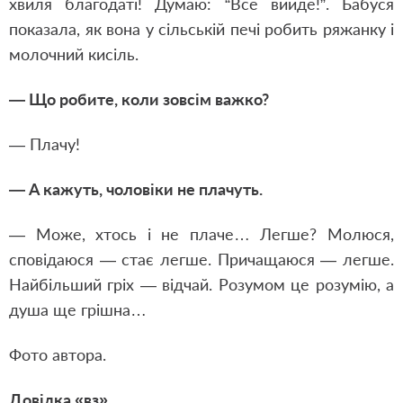
хвиля благодаті! Думаю: “Все вийде!”. Бабуся
показала, як вона у сільській печі робить ряжанку і
молочний кисіль.
— Що робите, коли зовсім важко?
— Плачу!
— А кажуть, чоловіки не плачуть.
— Може, хтось і не плаче… Легше? Молюся,
сповідаюся — стає легше. Причащаюся — легше.
Найбільший гріх — відчай. Розумом це розумію, а
душа ще грішна…
Фото автора.
Довідка «вз»