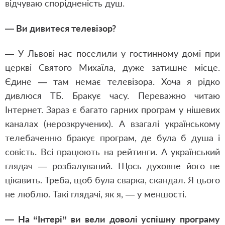
відчуваю спорідненість душ.
— Ви дивитеся телевізор?
— У Львові нас поселили у гостинному домі при
церкві Святого Михаїла, дуже затишне місце.
Єдине — там немає телевізора. Хоча я рідко
дивлюся ТБ. Бракує часу. Переважно читаю
Інтернет. Зараз є багато гарних програм у нішевих
каналах (нерозкручених). А взагалі українському
телебаченню бракує програм, де була б душа і
совість. Всі працюють на рейтинги. А український
глядач — розбалуваний. Щось духовне його не
цікавить. Треба, щоб була сварка, скандал. Я цього
не люблю. Такі глядачі, як я, — у меншості.
— На “Інтері” ви вели доволі успішну програму