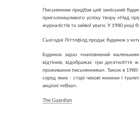
Письменник придбав цей заміський будин
приголомшливого успіху твору «Над прі
журналістів та зайвої уваги. У 1980 році
Сьогодні Літтлфілд продає будинок з чот
Будинок зараз «наповнений маленьки
відтінків, відображає три десятиліття 
проживання письменника». Також в 1980-их
серед яких - старі чекові книжки і туал
акціоні «eBay».
The Guardian