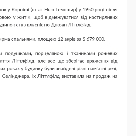
ок у Корніші (штат Нью-Гемпшир) у 1950 році після
рвою у житі», щоб відмежуватися від настирливих
 будинок став власністю Джоан Літтлфілд.
ирма спальнями, площею 12 акрів за $ 679 000.
ми подушками, порцеляною і тканинами рожевих
життя Літтлфілд, але все ще зберігає враження від
 роках у будинку були знайдені різні пам'ятні речі,
ет Селінджера. Їх Літтлфілд виставила на продаж на