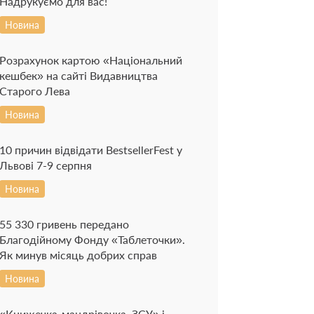
Надрукуємо для вас!
Новина
Розрахунок картою «Національний
кешбек» на сайті Видавництва
Старого Лева
Новина
10 причин відвідати BestsellerFest у
Львові 7-9 серпня
Новина
55 330 гривень передано
Благодійному Фонду «Таблеточки».
Як минув місяць добрих справ
Новина
«Книжечка-мандрівочка. ЗСУ» і