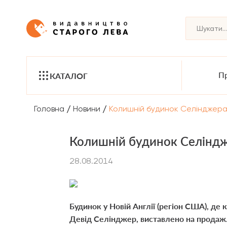
Пр
КАТАЛОГ
/
/
Головна
Новини
Колишній будинок Селінджера
Колишній будинок Селіндж
28.08.2014
Будинок у Новій Англії (регіон США), д
Девід Селінджер, виставлено на продаж