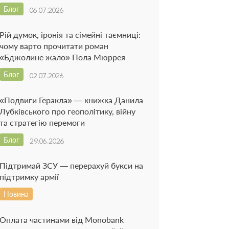
Блог
06.07.2026
Рій думок, іронія та сімейні таємниці:
чому варто прочитати роман
«Бджолине жало» Пола Мюррея
Блог
02.07.2026
«Подвиги Геракла» — книжка Данила
Лубківського про геополітику, війну
та стратегію перемоги
Блог
29.06.2026
Підтримай ЗСУ — перерахуй букси на
підтримку армії
Новина
Оплата частинами від Monobank