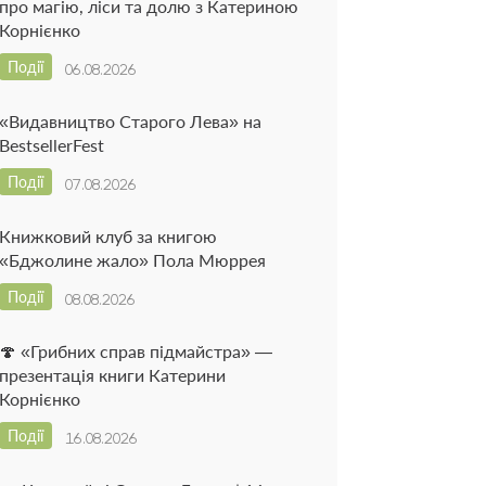
про магію, ліси та долю з Катериною
Корнієнко
Події
06.08.2026
«Видавництво Старого Лева» на
BestsellerFest
Події
07.08.2026
Книжковий клуб за книгою
«Бджолине жало» Пола Мюррея
Події
08.08.2026
🍄 «Грибних справ підмайстра» —
презентація книги Катерини
Корнієнко
Події
16.08.2026