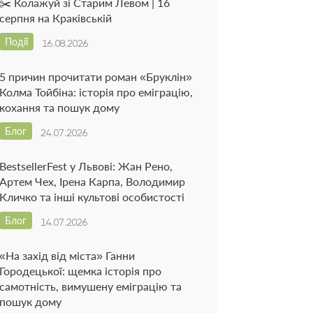
✂️ Колажуй зі Старим Левом | 16
серпня на Краківській
Події
16.08.2026
5 причин прочитати роман «Бруклін»
Колма Тойбіна: історія про еміграцію,
кохання та пошук дому
Блог
24.07.2026
BestsellerFest у Львові: Жан Рено,
Артем Чех, Ірена Карпа, Володимир
Кличко та інші культові особистості
Блог
14.07.2026
«На захід від міста» Ганни
Городецької: щемка історія про
самотність, вимушену еміграцію та
пошук дому