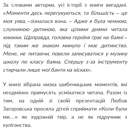
За словами авторки, усі історії з книги вигадані.
«Моменти десь перегукуються, та більшість – це
моя уява,
–
зізналася вона.
– Адже я була чемною,
слухняною дитиною, яка цілими днями читала
книжки. Щоправда, головна героїня грає на баяні –
під таким же знаком минуло і моє дитинство.
Мене, не питаючи, повели записуватися у музину
школу по класу баяна. Спершу з-за інструменту
стирчали лише мої банти на кісках».
У книзі зібрана низка шибеницьких моментів, які
неодмінно примусять усміхатися читача. Разом із
тим, на одній зі своїй презентацій Любов
Загоровська просила дітей сприймати «Коли були
ми…» як художній твір, а не як підручник з
хуліганства.