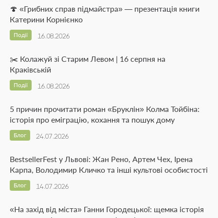
🍄 «Грибних справ підмайстра» — презентація книги
Катерини Корнієнко
Події
16.08.2026
✂️ Колажуй зі Старим Левом | 16 серпня на
Краківській
Події
16.08.2026
5 причин прочитати роман «Бруклін» Колма Тойбіна:
історія про еміграцію, кохання та пошук дому
Блог
24.07.2026
BestsellerFest у Львові: Жан Рено, Артем Чех, Ірена
Карпа, Володимир Кличко та інші культові особистості
Блог
14.07.2026
«На захід від міста» Ганни Городецької: щемка історія