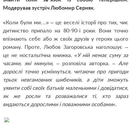
Модерував зустріч Любомир Серняк.
«Коли були ми…»
–
це веселі історії про тих, чиє
дитинство припало на 80-90-і роки. Вони точно
впізнають себе або ж своїх друзів у героях цього
роману. Проте, Любов Загоровська наголошує –
це не ностальгічна книжка.
«У ній немає суму за
часами, які минули,
– розповіла авторка. –
Але
дорослі точно усміхнуться, читаючи про пригоди
трьох невгамовних шибеників, а діти зможуть
уявити собі своїх батьків маленькими і довідатися,
як же росли та розважалися ті, хто зараз
видаються дорослими і поважними особами».