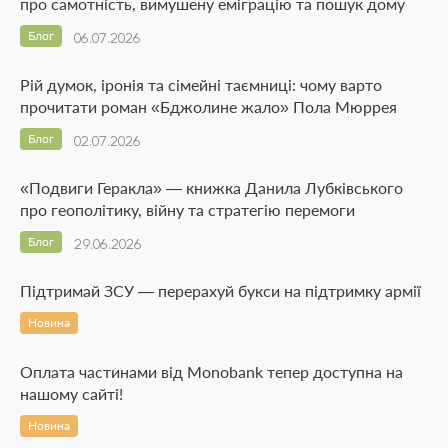
про самотність, вимушену еміграцію та пошук дому
Блог
06.07.2026
Рій думок, іронія та сімейні таємниці: чому варто
прочитати роман «Бджолине жало» Пола Мюррея
Блог
02.07.2026
«Подвиги Геракла» — книжка Данила Лубківського
про геополітику, війну та стратегію перемоги
Блог
29.06.2026
Підтримай ЗСУ — перерахуй букси на підтримку армії
Новина
Оплата частинами від Monobank тепер доступна на
нашому сайті!
Новина