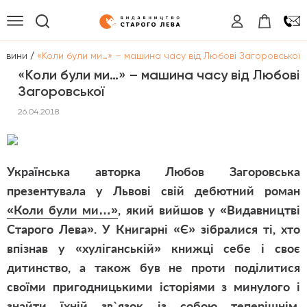
/
овини
«Коли були ми…» – машина часу від Любові Загоровської
«Коли були ми…» – машина часу від Любові
Загоровської
26.04.2018
Українська авторка Любов Загоровська
презентувала у Львові свій дебютний роман
«Коли були ми…»
, який вийшов у «Видавництві
Старого Лева». У Книгарні «Є» зібралися ті, хто
впізнав у «хуліганській» книжці себе і своє
дитинство, а також був не проти поділитися
своїми пригодницькими історіями з минулого і
знайти їхній зв`язок із собою теперішнім.