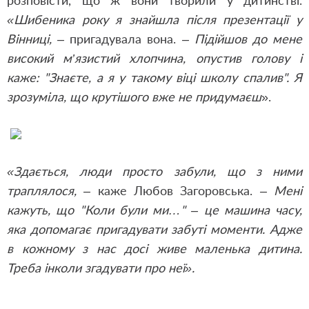
розповісти, що ж вони творили у дитинстві.
«Шибеника року я знайшла після презентації у
Вінниці,
–
пригадувала вона.
–
Підійшов до мене
високий м
’
язистий хлопчина, опустив голову і
каже: "Знаєте, а я у такому віці школу спалив". Я
зрозуміла, що крутішого вже не придумаєш
».
«Здається, люди просто забули, що з ними
траплялося,
–
каже Любов Загоровська.
– Мені
кажуть, що "Коли були ми…"
–
це машина часу,
яка допомагає пригадувати забуті моменти. Адже
в кожному з нас досі живе маленька дитина.
Треба інколи згадувати про неї».