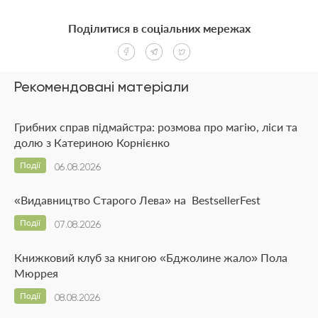
Поділитися в соціальних мережах
Рекомендовані матеріали
Грибних справ підмайстра: розмова про магію, ліси та
долю з Катериною Корнієнко
Події
06.08.2026
«Видавництво Старого Лева» на BestsellerFest
Події
07.08.2026
Книжковий клуб за книгою «Бджолине жало» Пола
Мюррея
Події
08.08.2026