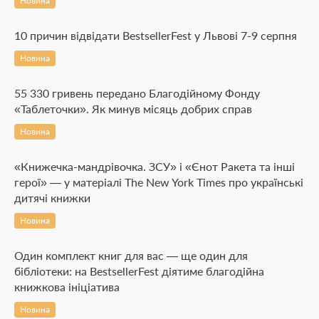
Новина
10 причин відвідати BestsellerFest у Львові 7-9 серпня
Новина
55 330 гривень передано Благодійному Фонду
«Таблеточки». Як минув місяць добрих справ
Новина
«Книжечка-мандрівочка. ЗСУ» і «Єнот Ракета та інші
герої» — у матеріалі The New York Times про українські
дитячі книжки
Новина
Один комплект книг для вас — ще один для
бібліотеки: на BestsellerFest діятиме благодійна
книжкова ініціатива
Новина