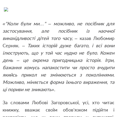
«"Коли були ми…" – можливо, не посібник для
застосування, але посібник із наочної
винахідливості дітей того часу,
–
казав Любомир
Серняк. –
Таких історій дуже багато, і всі вони
ілюструють, що у той час нудно не було. Кожен
день – це окрема пригодницька історія. Ігри,
бажання комусь напакостити чи просто вчудити
якийсь прикол не змінюються з поколіннями.
Можливо, міняється форма їхнього вираження, та
ці пориви не зникають».
За словами Любові Загоровської, усі, хто читає
книжку, вважає своїм обов’язком підійти і