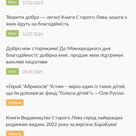
Блог
17.02.2023
Творити добро — легко! Книги Старого Лева, кошти з
яких йдуть на благодійність
Блог
12.07.2024
Добро між сторінками! До Міжнародного дня
благодійності: добірка книг, продаж яких підтримує
важливі ініціативи
Блог
03.09.2025
«Герой "Абрикосів" Устим – якраз один із таких дітей,
що їм допомагає фонд "Голоси дітей"», – Оля Русіна
Новина
Книги Видавництва Старого Лева серед найкращих
родинних видань 2022 року за версією БараБуки!
Новина