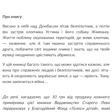
Про книгу:
Високо в небі над Донбасом літав безпілотник, а потім
він зустрів хлопчика Устима і його собаку Жменьку.
Життя поблизу окупованих територій, де живе хлопчик,
— незвичне, але й там можна зустріти справжнього
друга, побачити світ іншими очима і знати, що на твоїй
вулиці неодмінно цвістимуть абрикоси.
У цій книжці багато такого, що може здатися казкою, але
вона про справжніх людей і безпілотників, які досі літа­
ють й охороняють українські землі, а ще — мріють. Тому,
коли закінчиться війна…
До речі, нагадуємо, що 10 грн від продажу кожного
примірника цієї книжки Видавництво Старого Лева
перераховує у Благодійний Фонд
«
Голоси дітей
»
, який