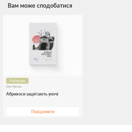
Вам може сподобатися
Паперова
Оля Русіна
Абрикоси зацвітають уночі
Повідомити