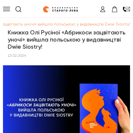
 зацвітають уночі» вийшла польською у видавництві Dwie Siostry!
Книжка Олі Русіної «Абрикоси зацвітають
уночі» вийшла польською у видавництві
Dwie Siostry!
13.02.2024