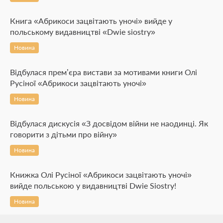
Книга «Абрикоси зацвітають уночі» вийде у
польському видавництві «Dwie siostry»
Новина
Відбулася прем’єра вистави за мотивами книги Олі
Русіної «Абрикоси зацвітають уночі»
Новина
Відбулася дискусія «З досвідом війни не наодинці. Як
говорити з дітьми про війну»
Новина
Книжка Олі Русіної «Абрикоси зацвітають уночі»
вийде польською у видавництві Dwie Siostry!
Новина