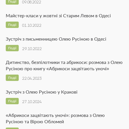
Події
09.08.2022
Майстер-класи у жовтні зі Старим Левом в Одесі
Події
01.10.2022
Зустріч з письменницею Олею Русіною в Одесі
Події
29.10.2022
Дитинство, безпілотники та абрикоси: розмова з Олею
Русіною про книгу «Абрикоси зацвітають уночі»
Події
22.04.2023
Зустріч з Олею Русіною у Кракові
Події
27.10.2024
«Абрикоси зацвітають уночі»: розмова з Олею
Русіною та Вірою Обломей