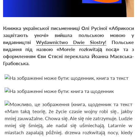
Книжка української письменниці Олі Русіної
«Абрикоси
зацвітають уночі»
вийшла польською мовою у
видавництві
Wydawnictwo Dwie Siostry!
Польське
видання під назвою «Morele rozkwitają nocą» та з
оформленням
Єви Стясні
переклала Йоанна Маєвська-
Грабовська.