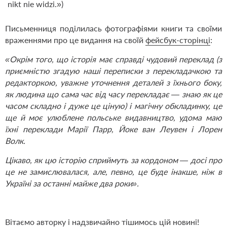
Письменниця поділилась фотографіями книги та своїми
враженнями про це видання на своїй
фейсбук-сторінці
:
«Окрім того, що історія має справді чудовий переклад (з
приємністю згадую наші переписки з перекладачкою та
редакторкою, уважне уточнення деталей з їхнього боку,
як людина що сама час від часу перекладає — знаю як це
часом складно і дуже це ціную) і магічну обкладинку, це
ще й моє улюблене польське видавництво, удома маю
їхні переклади Марії Парр, Йоке ван Леувен і Лорен
Волк.
Цікаво, як цю історію сприймуть за кордоном — досі про
це не замислювалася, але, певно, це буде інакше, ніж в
Україні за останні майже два роки».
Вітаємо авторку і надзвичайно тішимось цій новині!