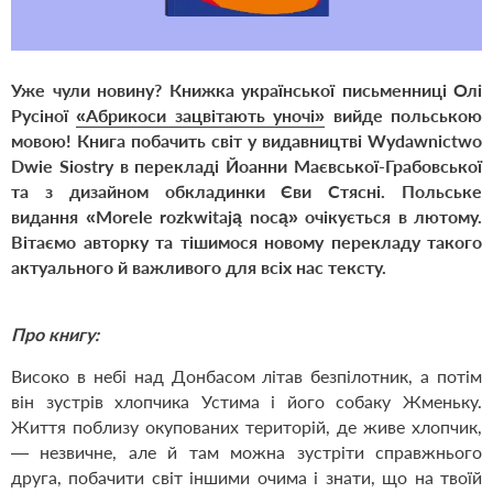
Уже чули новину? Книжка української письменниці Олі
Русіної
«Абрикоси зацвітають уночі»
вийде польською
мовою! Книга побачить світ у видавництві
Wydawnictwo
Dwie Siostry
в перекладі Йоанни Маєвської-Грабовської
та з дизайном обкладинки Єви Стясні. Польське
видання «Morele rozkwitają nocą» очікується в лютому.
Вітаємо авторку та тішимося новому перекладу такого
актуального й важливого для всіх нас тексту.
Про книгу:
Високо в небі над Донбасом літав безпілотник, а потім
він зустрів хлопчика Устима і його собаку Жменьку.
Життя поблизу окупованих територій, де живе хлопчик,
— незвичне, але й там можна зустріти справжнього
друга, побачити світ іншими очима і знати, що на твоїй