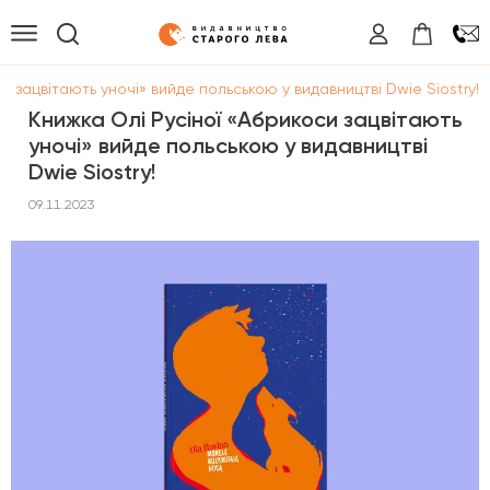
и зацвітають уночі» вийде польською у видавництві Dwie Siostry!
Книжка Олі Русіної «Абрикоси зацвітають
уночі» вийде польською у видавництві
Dwie Siostry!
09.11.2023