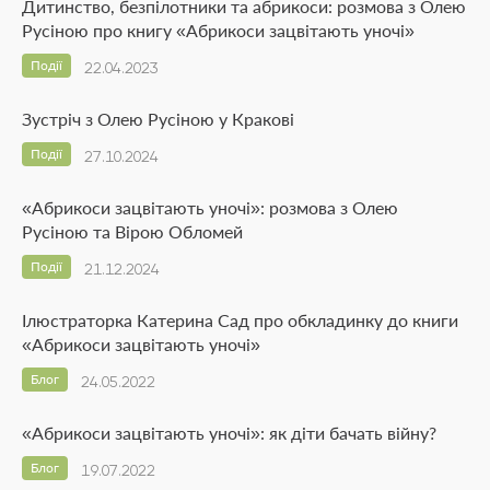
Дитинство, безпілотники та абрикоси: розмова з Олею
Русіною про книгу «Абрикоси зацвітають уночі»
Події
22.04.2023
Зустріч з Олею Русіною у Кракові
Події
27.10.2024
«Абрикоси зацвітають уночі»: розмова з Олею
Русіною та Вірою Обломей
Події
21.12.2024
Ілюстраторка Катерина Сад про обкладинку до книги
«Абрикоси зацвітають уночі»
Блог
24.05.2022
«Абрикоси зацвітають уночі»: як діти бачать війну?
Блог
19.07.2022