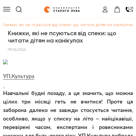
/
Книжки, які не псуються від спеки: що читати дітям на канікулах
Книжки, які не псуються від спеки: що
читати дітям на канікулах
09.06.2016
УП.Культура
Навчальні будні позаду, а це значить, що можна
цілих три місяці геть не вчитися!
Проте ця
заборона далеко не завжди стосується читання,
особливо, якщо у списку на літо – найцікавіші,
перевірені часом, експертами і ровесниками
книжки для будь-якого віку.
УП.Культура вибрала