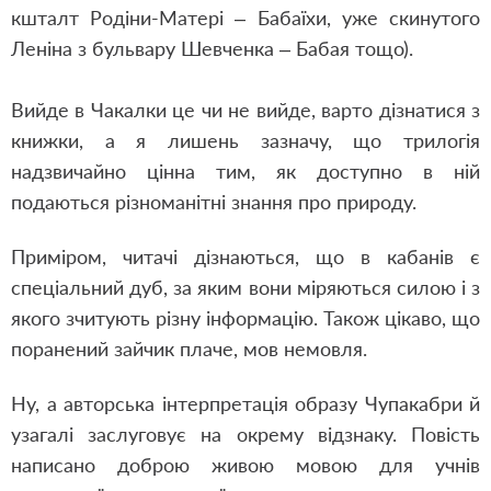
кшталт Родіни-Матері – Бабаїхи, уже скинутого
Леніна з бульвару Шевченка – Бабая тощо).
Вийде в Чакалки це чи не вийде, варто дізнатися з
книжки, а я лишень зазначу, що трилогія
надзвичайно цінна тим, як доступно в ній
подаються різноманітні знання про природу.
Приміром, читачі дізнаються, що в кабанів є
спеціальний дуб, за яким вони міряються силою і з
якого зчитують різну інформацію. Також цікаво, що
поранений зайчик плаче, мов немовля.
Ну, а авторська інтерпретація образу Чупакабри й
узагалі заслуговує на окрему відзнаку. Повість
написано доброю живою мовою для учнів