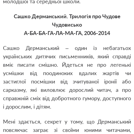
молодшої та середньої школи.
Сашко Дерманський. Трилогія про Чудове
Чудовисько
А-БА-БА-ГА-ЛА-МА-ГА, 2006-2014
Сашко Дерманський – один із небагатьох
українських дитячих письменників, який справді
вміє писати смішно. Йдеться не про легенькі
усмішки від поодиноких вдалих жартів чи
застиглої посмішки від зчитуваної іронії або
сарказму, які виловлює дорослий читач, а про
справжній сміх від добротного гумору, доступного
і дорослим, і дітям.
Мені здається, секрет у тому, що Дерманський
повсякчас заграє зі своїми юними читачами,