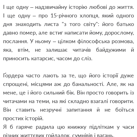
І ще одну – надзвичайну історію любові до життя.
І ще одну – про 15-річного хлопця, який одного
дня знаходить листа "з того світу": його батько
давно помер, але встиг написати йому, дорослому,
послання. У ньому – цілком філософська розмова,
яка, втім, не залишає читачів байдужими й
приносить катарсис, часом до сліз.
Ґордера часто лають за те, що його історії дуже
спрощені, місцями аж до банальності. Але, як на
мене, це і його сильний бік. Він просто говорить із
читачами на теми, на які складно взагалі говорити.
Він ставить незручні запитання й не боїться
простих історій.
Я б гаряче радила цю книжку підліткам у часи
різних життєвих гойдалок, сумнівів і вагань.