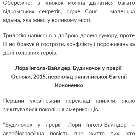
Обережно: із книжок можна дізнатися багато
відьомських секретів, адже Соня – маленька
відьма, яка живе у великому місті.
Трилогію написано з доброю долею гумору, проте
їй не бракує й гостроти, конфлікту і переживань за
долі головних героїв.
Лора Інголз-Вайлдер. Будиночок у прерії
Основи, 2015, переклад з англійської Євгенії
Кононенко
Перший український переклад книжки, якою
зачитувалися покоління американців.
"Будиночок у прерії" Лори Інголз-Вайлдер –
автобіографічна повість про життя тих, хто