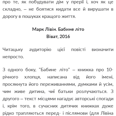
про те, як побудувати дім у прерії і, хоч як це
складно, – не боятися кидати все й вирушати в
дорогу в пошуках кращого життя.
Марк Лівін. Бабине літо
Віват, 2016
Читацьку аудиторію цієї повісті визначити
непросто.
З одного боку, "Бабине літо" – книжка про 10-
річного хлопця, написана від його імені,
просякнута його переживаннями, думками й усім,
чим живе дитина, чиї батьки розлучаються. З
другого – текст місцями нагадує авторські спогади
і, крім того, в сучасних дитячих книжках дуже
рідко трапляються перед- і післямови (для Лівіна