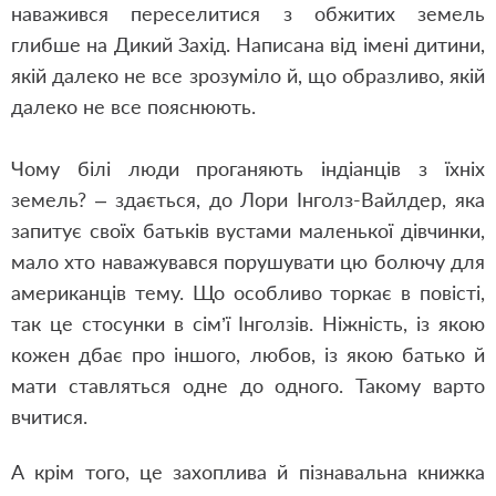
наважився переселитися з обжитих земель
глибше на Дикий Захід. Написана від імені дитини,
якій далеко не все зрозуміло й, що образливо, якій
далеко не все пояснюють.
Чому білі люди проганяють індіанців з їхніх
земель? – здається, до Лори Інголз-Вайлдер, яка
запитує своїх батьків вустами маленької дівчинки,
мало хто наважувався порушувати цю болючу для
американців тему.
Що особливо торкає в повісті,
так це стосунки в сім’ї Інголзів. Ніжність, із якою
кожен дбає про іншого, любов, із якою батько й
мати ставляться одне до одного. Такому варто
вчитися.
А крім того, це захоплива й пізнавальна книжка