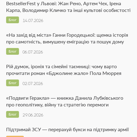
BestsellerFest у Львові: Жан Рено, Артем Чех, Ірена
Карпа, Володимир Кличко та інші культові особистості
Блог
14.07.2026
«На захід від міста» Ганни Городецької: щемка історія
про самотність, вимушену еміграцію та пошук дому
Блог
06.07.2026
Рій думок, іронія та сімейні таємниці: чому варто
прочитати роман «Бджолине жало» Пола Мюррея
Блог
02.07.2026
«Подвиги Геракла» — книжка Данила Лубківського
про геополітику, війну та стратегію перемоги
Блог
29.06.2026
Підтримай ЗСУ — перерахуй букси на підтримку армії