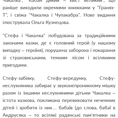
Чакалка", "Кабан дикий – хвіст великий", що
раніше виходили окремими книжками у "Гранях-
Т", і свіжа "Чакалка і Чупакабра". Нове видання
ілюструвала Ольга Кузнецова.
"Стефа і Чакалка" побудована за традиційними
законами казки, де є головний герой (у нашому
випадку – героїня), порушена заборона і покарання
зі страховиськами, темним лісом і всілякими
пригодами.
Стефу-забіяку, Стефу-вередунку, Стефу-
неслухняника забирає у звуконепроникному мішку
разом із іншими неслухняними дітьми Чакалка –
істота казкова, покликана перевиховати нечемних
дітей і зробити із них… бабаїв (до слова, бабаї в
Андрусяка – то всілякі радянські пам’ятники на