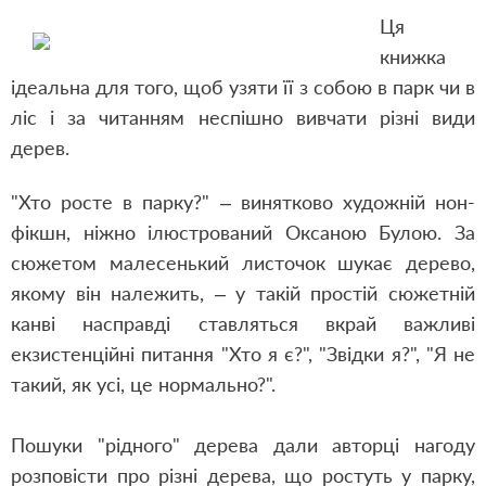
Ця
книжка
ідеальна для того, щоб узяти її з собою в парк чи в
ліс і за читанням неспішно вивчати різні види
дерев.
"Хто росте в парку?" – винятково художній нон-
фікшн, ніжно ілюстрований Оксаною Булою. За
сюжетом малесенький листочок шукає дерево,
якому він належить, – у такій простій сюжетній
канві насправді ставляться вкрай важливі
екзистенційні питання "Хто я є?", "Звідки я?", "Я не
такий, як усі, це нормально?".
Пошуки "рідного" дерева дали авторці нагоду
розповісти про різні дерева, що ростуть у парку,