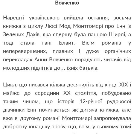
Вовченко
Нарешті українською вийшла остання, восьма
книжка з циклу Люсі-Мод Монтгомері про Енн із
Зелених Дахів, яка спершу була панною Ширлі, а
тоді стала пані Блайт.
Вісім романів у
неперевершених, плавних і дуже органічних
перекладах Анни Вовченко порадують читачів від
молодших підлітків до… їхніх батьків.
Цикл, що писався кілька десятиліть від кінця ХІХ і
майже до середини ХХ століття, побудовано
таким чином, що історія 12-річної рудокосої
дівчинки Енн починається як дитяча книжка, але
вже в другому романі Монтгомері запропонувала
добротну юнацьку прозу, що, втім, у сьомому томі