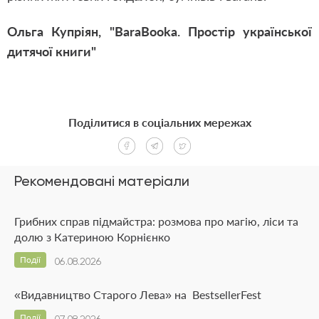
Ольга Купріян, "BaraBooka. Простір української
дитячої книги"
Поділитися в соціальних мережах
Рекомендовані матеріали
Грибних справ підмайстра: розмова про магію, ліси та
долю з Катериною Корнієнко
Події
06.08.2026
«Видавництво Старого Лева» на BestsellerFest
Події