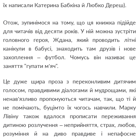
їх написали Катерина Бабкіна й Любко Дереш).
Отож, зупинімося на тому, що ця книжка підійде
для читачів від десяти років. У ній можна зустріти
головного героя, Ждана, який проводить літні
канікули в бабусі, знаходить там друзів і нове
захоплення – футбол. Чомусь він називає це
заняття "гупати м’яч".
Це дуже щира проза з переконливим дитячим
голосом, правдивими діалогами й мудрощами, які
ненав’язливо пропонуються читачам, так, що ті й
не помічають, буцімто їх чогось навчили.
Марку
Лівіну також вдалося прописати переживання
дитиною розлучення – неприйняття, страх, любов,
розуміння й на диво правдиве і непафосне