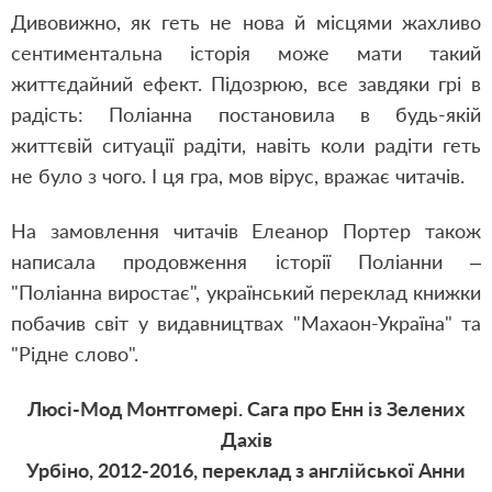
Дивовижно, як геть не нова й місцями жахливо
сентиментальна історія може мати такий
життєдайний ефект. Підозрюю, все завдяки грі в
радість: Поліанна постановила в будь-якій
життєвій ситуації радіти, навіть коли радіти геть
не було з чого. І ця гра, мов вірус, вражає читачів.
На замовлення читачів Елеанор Портер також
написала продовження історії Поліанни –
"Поліанна виростає", український переклад книжки
побачив світ у видавництвах "Махаон-Україна" та
"Рідне слово".
Люсі-Мод Монтгомері. Сага про Енн із Зелених
Дахів
Урбіно, 2012-2016, переклад з англійської Анни