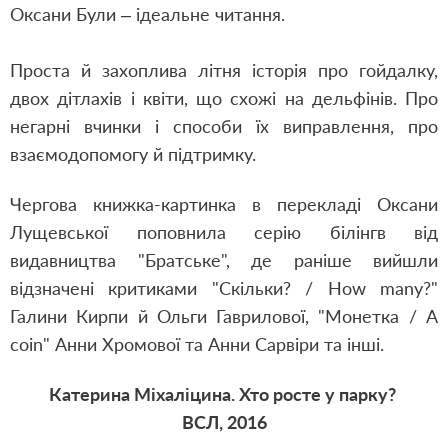
Оксани Були – ідеальне читання.
Проста й захоплива літня історія про гойдалку,
двох дітлахів і квіти, що схожі на дельфінів. Про
негарні вчинки і способи їх виправлення, про
взаємодопомогу й підтримку.
Чергова книжка-картинка в перекладі Оксани
Лущевської поповнила серію білінгв від
видавництва "Братське", де раніше вийшли
відзначені критиками "Скільки? / How many?"
Галини Кирпи й Ольги Гаврилової, "Монетка / A
coin" Анни Хромової та Анни Сарвіри та інші.
Катерина Міхаліцина. Хто росте у парку?
ВСЛ, 2016