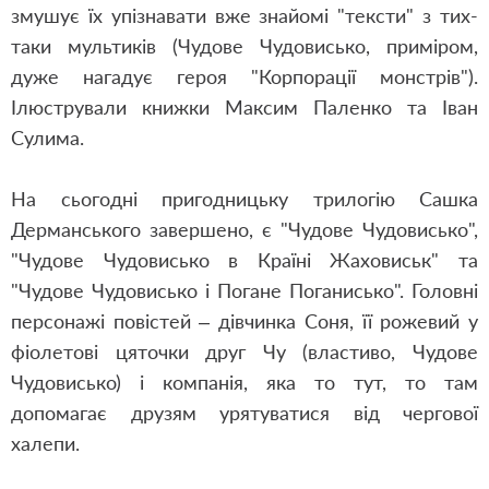
змушує їх упізнавати вже знайомі "тексти" з тих-
таки мультиків (Чудове Чудовисько, приміром,
дуже нагадує героя "Корпорації монстрів").
Ілюстрували книжки Максим Паленко та Іван
Сулима.
На сьогодні пригодницьку трилогію Сашка
Дерманського завершено, є "Чудове Чудовисько",
"Чудове Чудовисько в Країні Жаховиськ" та
"Чудове Чудовисько і Погане Поганисько".
Головні
персонажі повістей – дівчинка Соня, її рожевий у
фіолетові цяточки друг Чу (властиво, Чудове
Чудовисько) і компанія, яка то тут, то там
допомагає друзям урятуватися від чергової
халепи.