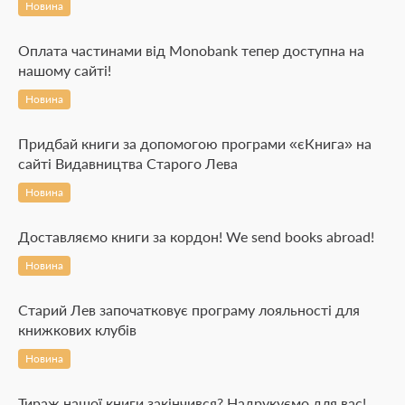
Новина
Оплата частинами від Monobank тепер доступна на
нашому сайті!
Новина
Придбай книги за допомогою програми «єКнига» на
сайті Видавництва Старого Лева
Новина
Доставляємо книги за кордон! We send books abroad!
Новина
Старий Лев започатковує програму лояльності для
книжкових клубів
Новина
Тираж нашої книги закінчився? Надрукуємо для вас!