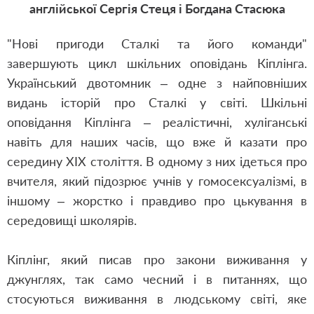
англійської Сергія Стеця і Богдана Стасюка
"Нові пригоди Сталкі та його команди"
завершують цикл шкільних оповідань Кіплінга.
Український двотомник – одне з найповніших
видань історій про Сталкі у світі.
Шкільні
оповідання Кіплінга – реалістичні, хуліганські
навіть для наших часів, що вже й казати про
середину ХІХ століття. В одному з них ідеться про
вчителя, який підозрює учнів у гомосексуалізмі, в
іншому – жорстко і правдиво про цькування в
середовищі школярів.
Кіплінг, який писав про закони виживання у
джунглях, так само чесний і в питаннях, що
стосуються виживання в людському світі, яке