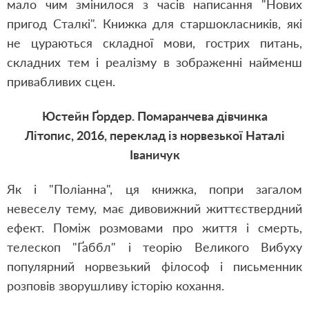
мало чим змінилося з часів написання "Нових
пригод Сталкі".
Книжка для старшокласників, які
не цураються складної мови, гострих питань,
складних тем і реалізму в зображенні найменш
привабливих сцен.
Юстейн Ґордер. Помаранчева дівчинка
Літопис, 2016, переклад із норвезької Наталі
Іваничук
Як і "Поліанна", ця книжка, попри загалом
невеселу тему, має дивовижний життєствердний
ефект.
Поміж розмовами про життя і смерть,
телескоп "Ґаббл" і теорію Великого Вибуху
популярний норвезький філософ і письменник
розповів зворушливу історію кохання.