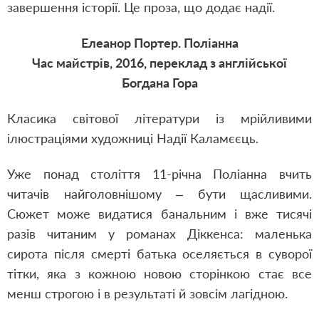
завершення історії. Це проза, що додає надії.
Елеанор Портер. Поліанна
Час майстрів, 2016, переклад з англійської
Богдана Гора
Класика світової літератури із мрійливими
ілюстраціями художниці Надії Каламєєць.
Уже понад століття 11-річна Поліанна вчить
читачів найголовнішому – бути щасливими.
Сюжет може видатися банальним і вже тисячі
разів читаним у романах Діккенса: маленька
сирота після смерті батька оселяється в суворої
тітки, яка з кожною новою сторінкою стає все
менш строгою і в результаті й зовсім лагідною.