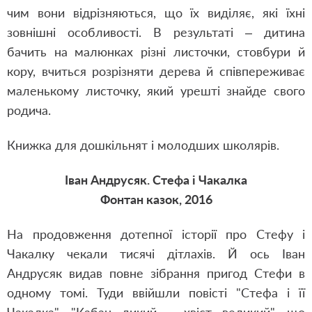
чим вони відрізняються, що їх виділяє, які їхні
зовнішні особливості. В результаті – дитина
бачить на малюнках різні листочки, стовбури й
кору, вчиться розрізняти дерева й співпереживає
маленькому листочку, який урешті знайде свого
родича.
Книжка для дошкільнят і молодших школярів.
Іван Андрусяк. Стефа і Чакалка
Фонтан казок, 2016
На продовження дотепної історії про Стефу і
Чакалку чекали тисячі дітлахів. Й ось Іван
Андрусяк видав повне зібрання пригод Стефи в
одному томі. Туди ввійшли повісті "Стефа і її