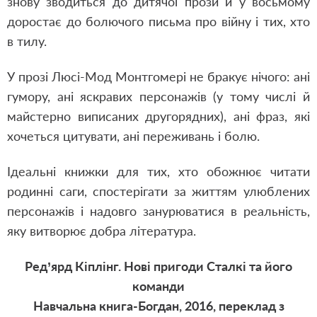
знову зводиться до дитячої прози й у восьмому
доростає до болючого письма про війну і тих, хто
в тилу.
У прозі Люсі-Мод Монтгомері не бракує нічого: ані
гумору, ані яскравих персонажів (у тому числі й
майстерно виписаних другорядних), ані фраз, які
хочеться цитувати, ані переживань і болю.
Ідеальні книжки для тих, хто обожнює читати
родинні саги, спостерігати за життям улюблених
персонажів і надовго занурюватися в реальність,
яку витворює добра література.
Ред’ярд Кіплінг. Нові пригоди Сталкі та його
команди
Навчальна книга-Богдан, 2016, переклад з