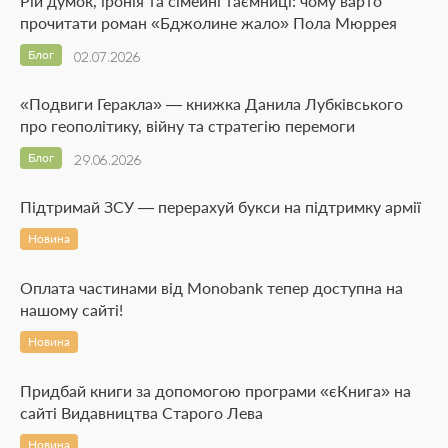
Рій думок, іронія та сімейні таємниці: чому варто
прочитати роман «Бджолине жало» Пола Мюррея
Блог
02.07.2026
«Подвиги Геракла» — книжка Данила Лубківського
про геополітику, війну та стратегію перемоги
Блог
29.06.2026
Підтримай ЗСУ — перерахуй букси на підтримку армії
Новина
Оплата частинами від Monobank тепер доступна на
нашому сайті!
Новина
Придбай книги за допомогою програми «єКнига» на
сайті Видавництва Старого Лева
Новина