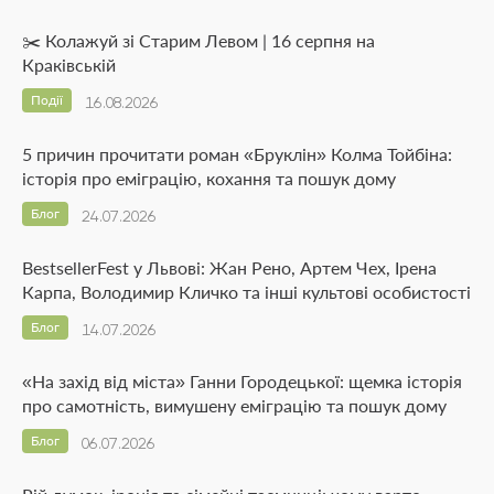
✂️ Колажуй зі Старим Левом | 16 серпня на
Краківській
Події
16.08.2026
5 причин прочитати роман «Бруклін» Колма Тойбіна:
історія про еміграцію, кохання та пошук дому
Блог
24.07.2026
BestsellerFest у Львові: Жан Рено, Артем Чех, Ірена
Карпа, Володимир Кличко та інші культові особистості
Блог
14.07.2026
«На захід від міста» Ганни Городецької: щемка історія
про самотність, вимушену еміграцію та пошук дому
Блог
06.07.2026