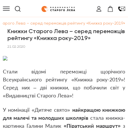
тарого Лева – серед переможців рейтингу «Книжка року-2019»
Книжки Старого Лева – серед переможців
рейтингу «Книжка року-2019»
21.02.2020
Стали відомі переможці щорічного
Всеукраїнського рейтингу «Книжка року-201
9
»!
Серед них – дві книжки, що побачили світ у
«Видавництві Старого Лева»!
У номінації «Дитяче свято»
найкращою книжкою
для малечі та молодших школярів
стала книжка-
картинка Галини Малик
«
Піратський маршрут
»
з