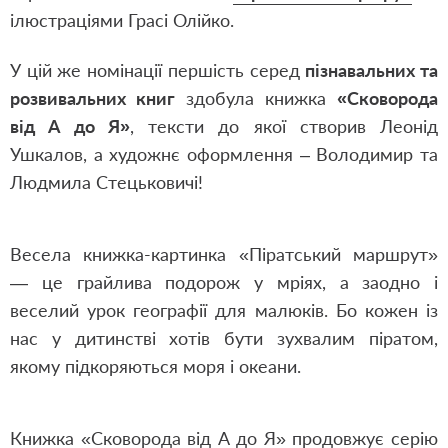
ілюстраціями Грасі Олійко.
У цій же номінації першість серед
пізнавальних та
розвивальних книг
здобула книжка
«
Сковорода
від А до Я
»
, тексти до якої створив Леонід
Ушкалов, а художнє оформлення – Володимир та
Людмила Стецьковичі!
Весела книжка-картинка «Піратський маршрут»
— це грайлива подорож у мріях, а заодно і
веселий урок географії для малюків. Бо кожен із
нас у дитинстві хотів бути зухвалим піратом,
якому підкоряються моря і океани.
Книжка «Сковорода від А до Я» продовжує серію