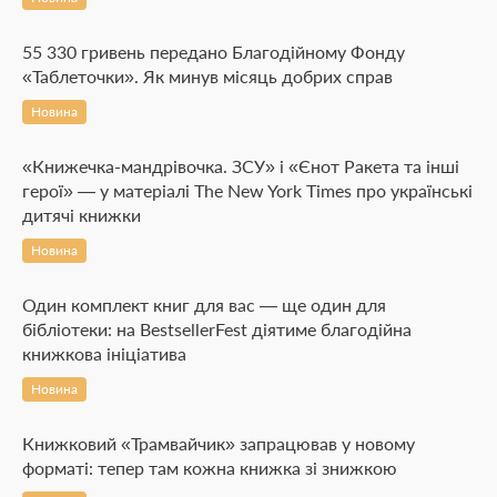
55 330 гривень передано Благодійному Фонду
«Таблеточки». Як минув місяць добрих справ
Новина
«Книжечка-мандрівочка. ЗСУ» і «Єнот Ракета та інші
герої» — у матеріалі The New York Times про українські
дитячі книжки
Новина
Один комплект книг для вас — ще один для
бібліотеки: на BestsellerFest діятиме благодійна
книжкова ініціатива
Новина
Книжковий «Трамвайчик» запрацював у новому
форматі: тепер там кожна книжка зі знижкою