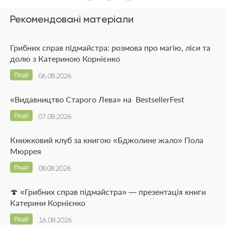
Рекомендовані матеріали
Грибних справ підмайстра: розмова про магію, ліси та
долю з Катериною Корнієнко
Події
06.08.2026
«Видавництво Старого Лева» на BestsellerFest
Події
07.08.2026
Книжковий клуб за книгою «Бджолине жало» Пола
Мюррея
Події
08.08.2026
🍄 «Грибних справ підмайстра» — презентація книги
Катерини Корнієнко
Події
16.08.2026