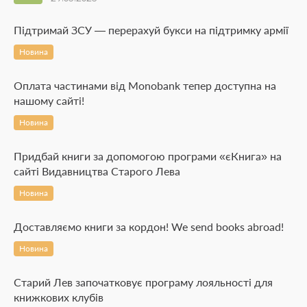
Підтримай ЗСУ — перерахуй букси на підтримку армії
Новина
Оплата частинами від Monobank тепер доступна на
нашому сайті!
Новина
Придбай книги за допомогою програми «єКнига» на
сайті Видавництва Старого Лева
Новина
Доставляємо книги за кордон! We send books abroad!
Новина
Старий Лев започатковує програму лояльності для
книжкових клубів