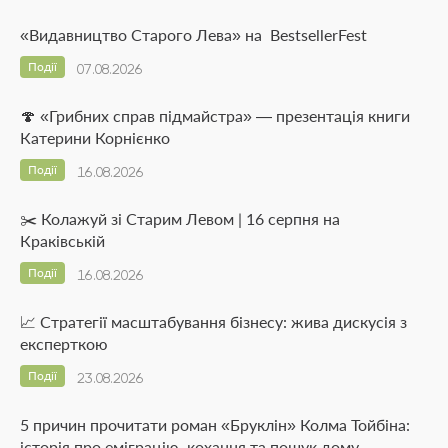
«Видавництво Старого Лева» на BestsellerFest
Події
07.08.2026
🍄 «Грибних справ підмайстра» — презентація книги
Катерини Корнієнко
Події
16.08.2026
✂️ Колажуй зі Старим Левом | 16 серпня на
Краківській
Події
16.08.2026
📈 Стратегії масштабування бізнесу: жива дискусія з
експерткою
Події
23.08.2026
5 причин прочитати роман «Бруклін» Колма Тойбіна:
історія про еміграцію, кохання та пошук дому