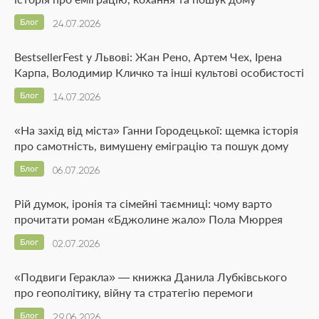
Блог
24.07.2026
BestsellerFest у Львові: Жан Рено, Артем Чех, Ірена
Карпа, Володимир Кличко та інші культові особистості
Блог
14.07.2026
«На захід від міста» Ганни Городецької: щемка історія
про самотність, вимушену еміграцію та пошук дому
Блог
06.07.2026
Рій думок, іронія та сімейні таємниці: чому варто
прочитати роман «Бджолине жало» Пола Мюррея
Блог
02.07.2026
«Подвиги Геракла» — книжка Данила Лубківського
про геополітику, війну та стратегію перемоги
Блог
29.06.2026