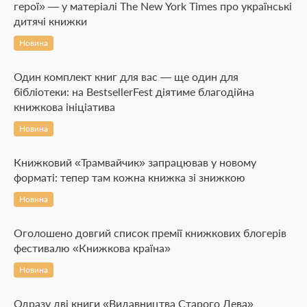
герої» — у матеріалі The New York Times про українські
дитячі книжки
Новина
Один комплект книг для вас — ще один для
бібліотеки: на BestsellerFest діятиме благодійна
книжкова ініціатива
Новина
Книжковий «Трамвайчик» запрацював у новому
форматі: тепер там кожна книжка зі знижкою
Новина
Оголошено довгий список премії книжкових блогерів
фестивалю «Книжкова країна»
Новина
Одразу дві книги «Видавництва Старого Лева»