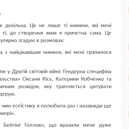
а
к декілька. Це не лише ті книжки, які мені
 ті, до створення яких я причетна сама. Це
гулярно згадую в розмовах:
а з найцікавіших книжок, які мені трапилося
и у Другій світовій війні: Гендерна специфіка
ильства» Оксани Кісь, Катерини Кобченко та
ричних розвідок, яку трапляється цитувати
одерую.
 чию есеїстику я полюбила раз і назавжди ще
кері».
 Бейтінґ Голлов», що вразили мене дуже