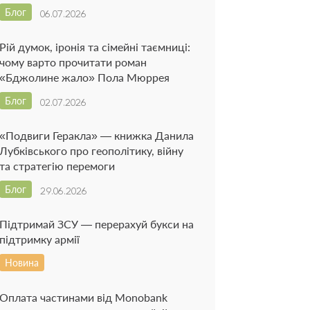
Блог
06.07.2026
Рій думок, іронія та сімейні таємниці:
чому варто прочитати роман
«Бджолине жало» Пола Мюррея
Блог
02.07.2026
«Подвиги Геракла» — книжка Данила
Лубківського про геополітику, війну
та стратегію перемоги
Блог
29.06.2026
Підтримай ЗСУ — перерахуй букси на
підтримку армії
Новина
Оплата частинами від Monobank