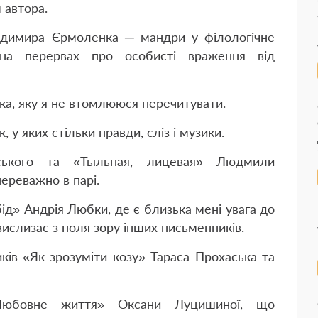
 автора.
одимира Єрмоленка ─ мандри у філологічне
на перервах про особисті враження від
ка, яку я не втомлююся перечитувати.
у яких стільки правди, сліз і музики.
ького та «Тыльная, лицевая» Людмили
переважно в парі.
ід» Андрія Любки, де є близька мені увага до
ислизає з поля зору інших письменників.
иків «Як зрозуміти козу» Тараса Прохаська та
юбовне життя» Оксани Луцишиної, що