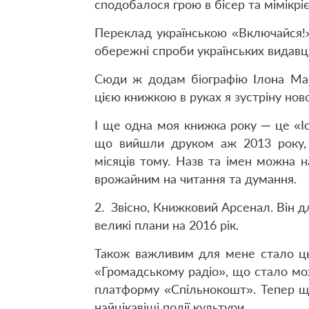
сподобалося грою в бісер та мімікрі
Переклад українською «Включайся!
обережні спроби українських видавці
Сюди ж додам біографію Ілона Мас
цією книжкою в руках я зустріну ново
І ще одна моя книжка року ─ це «Іс
що вийшли друком аж 2013 року, 
місяців тому. Назв та імен можна н
врожайним на читання та думання.
2. Звісно, Книжковий Арсенал. Він д
великі плани на 2016 рік.
Також важливим для мене стало ць
«Громадському радіо», що стало мо
платформу «Спільнокошт». Тепер щ
найцікавіші події культури.