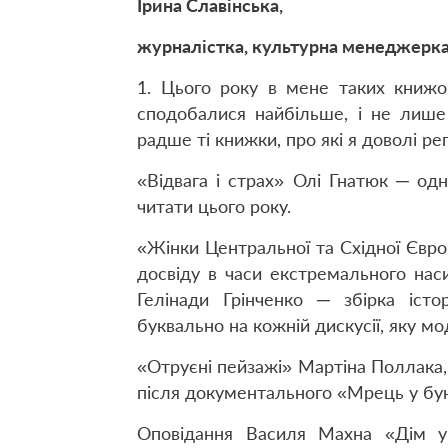
Ірина Славінська,
журналістка, культурна менеджерк
1. Цього року в мене таких книжо
сподобалися найбільше, і не лише
радше ті книжки, про які я доволі ре
«Відвага і страх» Олі Гнатюк ─ одн
читати цього року.
«Жінки Центральної та Східної Європ
досвіду в часи екстремального нас
Гелінади Грінченко ─ збірка істо
буквально на кожній дискусії, яку м
«Отруєні пейзажі» Мартіна Поллака,
після документального «Мрець у бун
Оповідання Василя Махна «Дім у