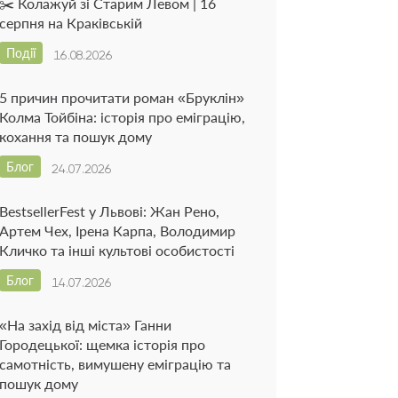
✂️ Колажуй зі Старим Левом | 16
серпня на Краківській
Події
16.08.2026
5 причин прочитати роман «Бруклін»
Колма Тойбіна: історія про еміграцію,
кохання та пошук дому
Блог
24.07.2026
BestsellerFest у Львові: Жан Рено,
Артем Чех, Ірена Карпа, Володимир
Кличко та інші культові особистості
Блог
14.07.2026
«На захід від міста» Ганни
Городецької: щемка історія про
самотність, вимушену еміграцію та
пошук дому