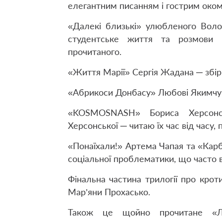
елегантним писанням і гострим оком
«Далекі близькі» улюбленого Вол
студентське життя та розмови 
прочитаного.
«Життя Марії» Сергія Жадана ─ збір
«Абрикоси Донбасу» Любові Якимчук, 
«KOSMOSNASH» Бориса Херсонс
Херсонської ─ читаю їх час від часу, 
«Понаїхали!» Артема Чапая та «Карб
соціальної проблематики, що часто в
Фінальна частина трилогії про крот
Мар’яни Прохасько.
Також це щойно прочитане «Л