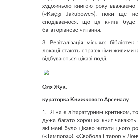
художньою книгою року вважаємо 
(«Księgi Jakubowe»), поки ще н
сподіваємося, що ця книга буде 
багаторівневе читання.
3. Ревіталізація міських бібліоте
локації стають справжніми живими 
відбуваються цікаві події.
Оля Жук,
кураторка Книжкового Арсеналу
1. Я не є літературним критиком, т
дуже багато хороших книг чекають 
які мені було цікаво читати цього 
(«Темпора»), «Свобода і терор у Дон