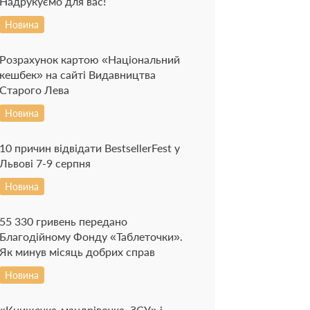
Надрукуємо для вас!
Новина
Розрахунок картою «Національний
кешбек» на сайті Видавництва
Старого Лева
Новина
10 причин відвідати BestsellerFest у
Львові 7-9 серпня
Новина
55 330 гривень передано
Благодійному Фонду «Таблеточки».
Як минув місяць добрих справ
Новина
«Книжечка-мандрівочка. ЗСУ» і