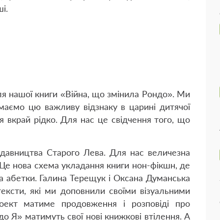
і.
ля нашої книги «Війна, що змінила Рондо». Ми
маємо цю важливу відзнаку в царині дитячої
я вкрай рідко. Для нас це свідчення того, що
идавництва Старого Лева. Для нас величезна
 Це нова схема укладання книги нон-фікшн, де
а абетки. Галина Терещук і Оксана Думанська
тексти, які ми доповнили своїми візуальними
оект матиме продовження і розповіді про
до Я» матимуть свої нові книжкові втілення. А