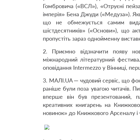
Гомбровича («ВСЛ»), «Отруєні пейз
імперія» Бена Джуди («Медуза»). Як
що не обмежується самим вида
шістдесятників» («Основи»), що акт
пропустіть зараз однойменну вистав
2. Приємно відзначити появу но
міжнародний літературний фестива
оповідання Intermezzo у Вінниці, пе
3. МАЛІ.UA ─ чудовий сервіс, що фок
раніше були поза увагою читачів. 
вперше він був презентований, 
креативних книгарень на Книжково
новинок» до Книжкового Арсеналу і