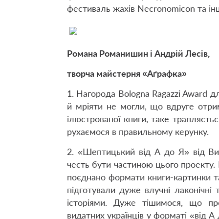
фестиваль жахів Necronomicon та інш
Романа Романишин і Андрій Лесів,
творча майстерня «Аґрафка»
1. Нагорода Bologna Ragazzi Award д
й мріяти не могли, що вдруге отри
ілюстрованої книги, таке трапляєтьс
рухаємося в правильному керунку.
2. «Шептицький від А до Я» від В
честь бути частиною цього проекту.
поєднано формати книги-картинки т
підготували дуже влучні лаконічні 
історіями. Дуже тішимося, що пр
видатних українців у форматі «від А 