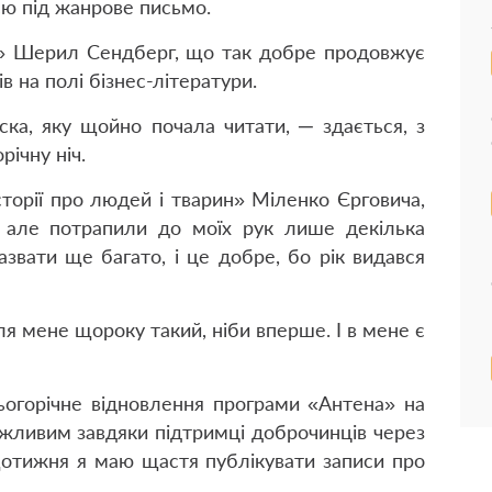
єю під жанрове письмо.
» Шерил Сендберг, що так добре продовжує
в на полі бізнес-літератури.
ка, яку щойно почала читати, ─ здається, з
річну ніч.
торії про людей і тварин» Міленко Єрговича,
але потрапили до моїх рук лише декілька
азвати ще багато, і це добре, бо рік видався
ля мене щороку такий, ніби вперше. І в мене є
огорічне відновлення програми «Антена» на
жливим завдяки підтримці доброчинців через
отижня я маю щастя публікувати записи про