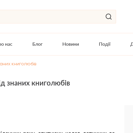
о нас
Блог
Новини
Події
Д
наних книголюбів
ід знаних книголюбів