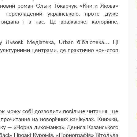
новий роман Ольги Токарчук «Книги Якова»
е перекладений українською, проте дуже
видана і в нас. Це вражаюче, калорійне,
к у Львові: Медіатека, Urban бібліотека… Ці
культурними центрами, де практично нон-стоп
ож можу собі дозволити повільне читання, ще
прочитання на новорічних канікулах. Книжки,
року ─ «Чорна лихоманка» Дениса Казанського
басі» Гіроакі Куромія, «Порнографія» Вітольда