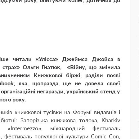
ідсумки року, опитуючи колег, дотичних до
стіше читали «Улісса» Джеймса Джойса в
 і страх» Ольги Гнатюк, «Війну, що змінила
никненням Книжкової біржі, раділи появі
book, яка, щоправда, ще не довела своєї
 організаційні негаразди, український стенд у
ного року.
иків книжкової тусівки на Форумі видавців і
ютні: Запорізька книжкова толока, Kharkiv
я «Intermezzo», міжнародний фестиваль
n, фестиваль популярної культури Comic Con,