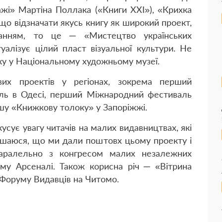
ажі» Мартіна Поллака («Книги ХХІ»), «Крихка
що відзначати якусь книгу як широкий проект,
нням, то це ─ «Мистецтво українських
уалізує цілий пласт візуальної культури. Не
ку у Національному художньому музеї.
вих проектів у регіонах, зокрема перший
ль в Одесі, перший Міжнародний фестиваль
ршу «Книжкову толоку» у Запоріжжі.
усує увагу читачів на малих видавництвах, які
Пишаюся, що ми дали поштовх цьому проекту і
паралельно з конгресом малих незалежних
му Арсеналі. Також корисна річ ─ «Вітрина
 Форуму Видавців на Читомо.