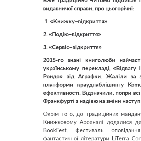
Вже традиційно Читомо підбиває п
видавничої справи, про цьогорічні:
1. «Книжку–відкриття»
2. «Подію–відкриття»
3. «Сервіс–відкриття»
2015-го знані книголюби найча
українському перекладі, «Відвагу
Рондо» від Аґрафки. Жаліли за з
платформи краудпаблішингу Komu
ефективності. Відзначили, попри всі
Франкфурті з надією на зміни наступ
Окрім того, до традиційних майданч
Книжковому Арсеналі додалися деб
BookFest, фестиваль оповіданн
фантастичної літератури LiTerra Co