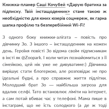
Книжка-планер
Саші Кочубей
«Дарую братика за
підписку. Твій інстащоденник»
стане такою ж
необхідністю для юних юзерів соцмереж, як гарна
шапка профілю та безперебійний Wi-Fi!
З одного боку книжки-алігата – повість про
дівчинку Зо. З іншого – інстащоденник на кожен
день. Героїня повісті Зо відома своїм підписникам
в інсті як @Zoopark. І коли читач познайомиться з її
сімейкою, цей нік уже не дивуватиме:) Дівчинка
вирішує стати блогеркою, але розповідає не про
ідеальні будні, а про справжнє життя підлітки.
Молодший брат Зо — найбільша загроза для
вдалих селфі. Тато встановлює ліміти на інтернет,
а сам потай вбиває час у телефоні. Мама пише в
інстаграмі, що не їсть солодкого (а де ж тоді