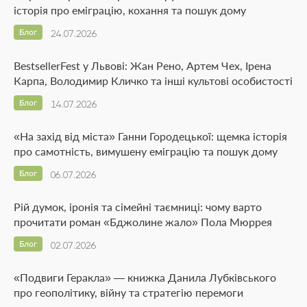
історія про еміграцію, кохання та пошук дому
Блог
24.07.2026
BestsellerFest у Львові: Жан Рено, Артем Чех, Ірена
Карпа, Володимир Кличко та інші культові особистості
Блог
14.07.2026
«На захід від міста» Ганни Городецької: щемка історія
про самотність, вимушену еміграцію та пошук дому
Блог
06.07.2026
Рій думок, іронія та сімейні таємниці: чому варто
прочитати роман «Бджолине жало» Пола Мюррея
Блог
02.07.2026
«Подвиги Геракла» — книжка Данила Лубківського
про геополітику, війну та стратегію перемоги