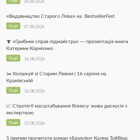
Події
06.08.2026
«Видавництво Старого Лева» на BestsellerFest
Події
07.08.2026
🍄 «Грибних справ підмайстра» — презентація книги
Катерини Корнієнко
Події
16.08.2026
✂️ Колажуй зі Старим Левом | 16 серпня на
Краківській
Події
16.08.2026
📈 Стратегії масштабування бізнесу: жива дискусія з
експерткою
Події
23.08.2026
5 причин прочитати роман «Бруклін» Колма Тойбіна: