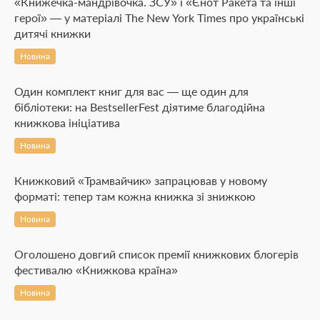
«Книжечка-мандрівочка. ЗСУ» і «Єнот Ракета та інші
герої» — у матеріалі The New York Times про українські
дитячі книжки
Новина
Один комплект книг для вас — ще один для
бібліотеки: на BestsellerFest діятиме благодійна
книжкова ініціатива
Новина
Книжковий «Трамвайчик» запрацював у новому
форматі: тепер там кожна книжка зі знижкою
Новина
Оголошено довгий список премії книжкових блогерів
фестивалю «Книжкова країна»
Новина