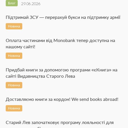
Блог
29.06.2026
Підтримай ЗСУ — перерахуй букси на підтримку армії
Новина
Оплата частинами від Monobank тепер доступна на
нашому сайті!
Новина
Придбай книги за допомогою програми «єКнига» на
сайті Видавництва Старого Лева
Новина
Доставляємо книги за кордон! We send books abroad!
Новина
Старий Лев започатковує програму лояльності для