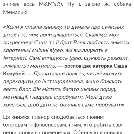
зникає весь M&M’s?!). Ну і, звісно ж, собака
Мемасик!
«Коли я писала книжку, то думала про сучасних
дітей і те, чим вони цікавляться. Скажімо, моя
похресниця Саша та її брат Ваня люблять знімати
коротенькі смішні відео, які викладають в
Інтернеті. Самі вигадують ідею, шукають реквізит,
знімають і монтують, —
розповідає авторка Саша
Кочубей
— Прочитавши повість, читачі можуть
переходити до інстащоденника, якщо бажають
вести блог. Він містить багато цікавих порад,
мотивації, і надихає спробувати. Мені дуже
хочеться, щоб діти не боялися саме пробувати».
Ця книжка-планер сподобається і юним
блогерам-інфлюенсерам, і тим, хто робить свої
перші кроки в соцмережах. Обернувши книжку,