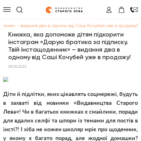
денник» – видання два в одному від Саші Кочубей уже в продажу!
Книжка, яка допоможе дітям підкорити
інстаграм «Дарую братика за підписку.
Твій інстащоденник» – видання два в
одному від Саші Кочубей уже в продажу!
28.05.2021
Діти й підлітки, яких цікавлять соцмережі, будуть
в захваті від новинки «Видавництва Старого
Лева»! Чи в багатьох книжках є смайлики, поради
для вдалих селфі та шпори із темами для постів в
інсті?! І хіба не кожен школяр мріє про щоденник,
у якому є багато порад, але жодної домашки?