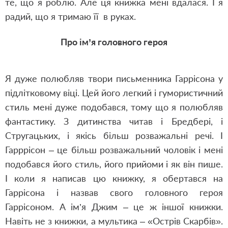
те, що я роблю. Але ця книжка мені вдалася. І я
радий, що я тримаю її в руках.
Про ім
’
я головного героя
Я дуже полюбляв твори письменника Гаррісона у
підлітковому віці. Цей його легкий і гумористичний
стиль мені дуже подобався, тому що я полюбляв
фантастику. З дитинства читав і Бредбері, і
Стругацьких, і якісь більш розважальні речі. І
Гарррісон – це більш розважальний чоловік і мені
подобався його стиль, його прийоми і як він пише.
І коли я написав цю книжку, я обертався на
Гаррісона і назвав свого головного героя
Гаррісоном. А ім
’
я Джим – це ж іншої книжки.
Навіть не з книжки, а мультика – «Острів Скарбів».