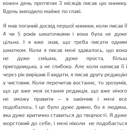
кожен день протягом 3 місяців писав цю книжку.
Вдень виходило майже по главі.
Я мав поганий досвід першої книжки, коли писав її
4 чи 5 років шматочками і вона була не дуже
цільна. І я вже знав, що треба писати одним
шматком. Коли я писав мені здавалось, що вона
не дуже смішна, дуже проста, більш
пригодницька, а не глибока. Але коли написав її і
через рік вирішив її видати, я писав другу редакцію
у чистовик. Коли перечитав востаннє, то зрозумів,
що це вже моя остання редакція, що вже нічого
не зможу правити – я закінчив і мені все
подобалось. І це було дуже дивно, бо я людина,
яка дуже критично ставиться до творчості. Я дуже
жорстокий до себе, і мені ніколи не подобається