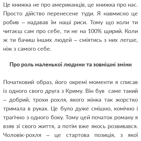
Це книжка не про американців, це книжка про нас.
Просто дійство перенесене туди. Я навмисно це
робив – надавав їм наші риси. Тому що коли ти
читаєш сам про себе, ти не на 100% щирий. Коли
ж ти бачиш інших людей – сміятись з них легше,
ніж з самого себе.
Про роль мален
ької
людини та зовнішні зміни
Початковий образ, його окремі моменти я списав
із одного свого друга з Криму. Він був
саме такий
– добрий, трохи рохля, якого
жінка так жорстко
тримала в руках. Це було дуже смішно, комічно і
трагічно з одного боку. Тому цей початок роману я
взяв зі свого життя, а потім вже якось розвивався.
Чоловік-рохля – це стартова позиція, з якої