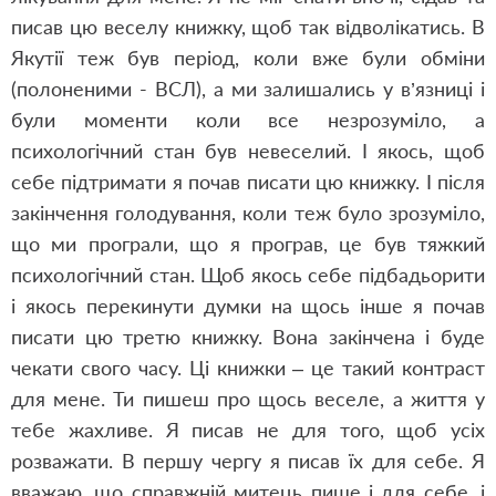
писав цю веселу книжку, щоб так відволікатись. В
Якутії теж був період, коли вже були обміни
(полоненими - ВСЛ), а ми залишались у в
’
язниці і
були моменти коли все незрозуміло
, а
психологічний стан був невеселий. І якось, щоб
себе підтримати я почав писати цю книжку. І після
закінчення голодування, коли теж було зрозуміло,
що ми програли, що я програв, це був тяжкий
психологічний стан. Щоб якось себе підбадьорити
і якось перекинути думки на щось інше я почав
писати цю третю книжку. Вона закінчена і буде
чекати свого часу. Ці книжки – це такий контраст
для мене. Ти пишеш про щось веселе, а життя у
тебе жахливе. Я писав не для того, щоб усіх
розважати. В першу чергу я писав їх для себе. Я
вважаю, що справжній митець пише і для себе, і