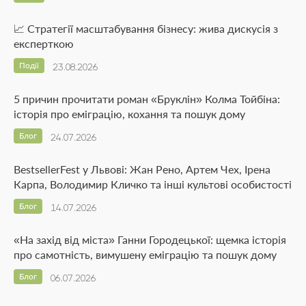
📈 Стратегії масштабування бізнесу: жива дискусія з
експерткою
Події
23.08.2026
5 причин прочитати роман «Бруклін» Колма Тойбіна:
історія про еміграцію, кохання та пошук дому
Блог
24.07.2026
BestsellerFest у Львові: Жан Рено, Артем Чех, Ірена
Карпа, Володимир Кличко та інші культові особистості
Блог
14.07.2026
«На захід від міста» Ганни Городецької: щемка історія
про самотність, вимушену еміграцію та пошук дому
Блог
06.07.2026