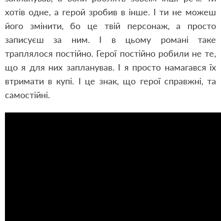
хотів одне, а герой зробив в інше. І ти не можеш
його змінити, бо це твій персонаж, а просто
записуєш за ним. І в цьому романі таке
траплялося постійно. Герої постійно робили не те,
що я для них запланував. І я просто намагався їх
втримати в купі. І це знак, що герої справжні, та
самостійні.