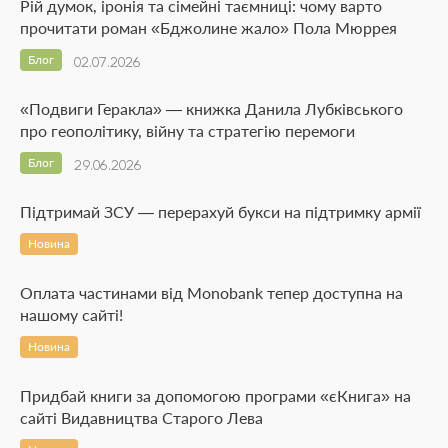
Рій думок, іронія та сімейні таємниці: чому варто
прочитати роман «Бджолине жало» Пола Мюррея
Блог
02.07.2026
«Подвиги Геракла» — книжка Данила Лубківського
про геополітику, війну та стратегію перемоги
Блог
29.06.2026
Підтримай ЗСУ — перерахуй букси на підтримку армії
Новина
Оплата частинами від Monobank тепер доступна на
нашому сайті!
Новина
Придбай книги за допомогою програми «єКнига» на
сайті Видавництва Старого Лева