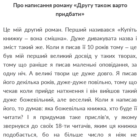
Про написання роману «Другу також варто
придбати»
Це мій другий роман. Перший називався «Купіть
книжку – вона смішна». Дуже дивакувата назва і
зміст такий же. Коли я писав її 10 років тому – це
був мій перший великий досвід у таких творах,
тому що раніше я писав маленькі оповідання, за
одну ніч. А великі твори це дуже довго. Я писав
його декілька років, дуже-дуже повільно, тому що
чекав коли прийде натхнення і він вийшов такий
дуже божевільний, але веселий. Коли я написав
його, то думав: яка божевільна книжка, хто буде її
читати? І я придумав таке прислів
’
я, у якому
звернувся до своїх 18-ти читачів, яким ця книжка
подобається, бо на більше число я ніяк не