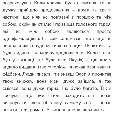
розраховував. Коли книжка була написана, то на
думку прийшло продовження – друга та третя
частини, що ніяк не пов
’
язані з першою та між
собою, окрім як стилю і прізвища головного героя,
які всі між собою являються просто
однофамільцями. І я сам собі казав, що якщо ця
перша книжка буде мати хоча б оцих 18 читачів та
буде видана – я напишу продовження. Коли я вже
був у в
’
язниці (це була вже Якутія) – цю книгу
видало видавництво «Фоліо», і я почав отримувати
фідбеки. Люди писали: ти знаєш Олег, я прочитав
твою книжку, вона мені дуже зайшла, я так
сміявся, вона дуже гарна. І їх було багато. Так я
зрозумів, що цей стиль заходить і я почав
виконувати свою обіцянку самому собі і почав
писати цей роман. У таборі я мав вільний час і