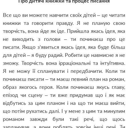
Про дитячі книжки та процес писання
Все що ви можете навчити своїх дітей – це читати
книжки та говорити правду. Я не планую свою
творчість, вона йде як іде. Прийшла якась ідея, яка
не виходить з голови – ти починаєш про це
писати. Якщо з
’
явиться якась ідея, яка буде більш
для дітей – я буду радий. Робити це навмисне я не
зможу. Творчість вона ірраціональні та інтуїтивна.
Я не можу її спланувати і передбачити. Коли ти
починаєш писати – ти маєш певний план на роман,
образ якогось героя. Коли починаєш якусь главу,
епізод чи сцену – ти вже придумав що і як має
відбутись за цим планом і на що ти маєш вийти,
що потім рухатись далі. І у мене з цим та минулим
романом завжди були такі речі, що щось
запланував, а вони роблять зовсім інші речі. Ти