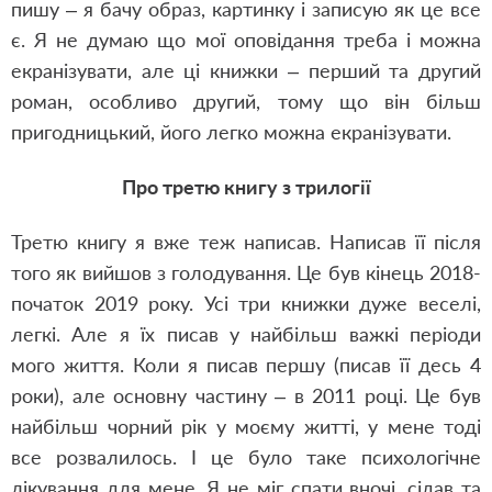
пишу – я бачу образ, картинку і записую як це все
є. Я не думаю що мої оповідання треба і можна
екранізувати, але ці книжки – перший та другий
роман, особливо другий, тому що він більш
пригодницький, його легко можна екранізувати.
Про третю книгу з трилогії
Третю книгу я вже теж написав. Написав її після
того як вийшов з голодування. Це був кінець 2018-
початок 2019 року. Усі три книжки дуже веселі,
легкі. Але я їх писав у найбільш важкі періоди
мого життя. Коли я писав першу (писав її десь 4
роки), але основну частину – в 2011 році. Це був
найбільш чорний рік у моєму житті, у мене тоді
все розвалилось. І це було таке психологічне
лікування для мене. Я не міг спати вночі, сідав та