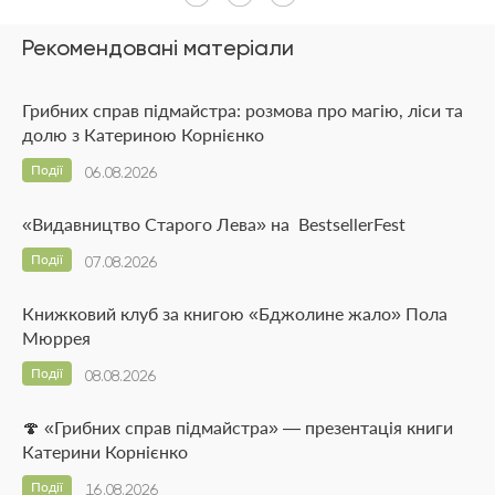
Рекомендовані матеріали
Грибних справ підмайстра: розмова про магію, ліси та
долю з Катериною Корнієнко
Події
06.08.2026
«Видавництво Старого Лева» на BestsellerFest
Події
07.08.2026
Книжковий клуб за книгою «Бджолине жало» Пола
Мюррея
Події
08.08.2026
🍄 «Грибних справ підмайстра» — презентація книги
Катерини Корнієнко
Події
16.08.2026