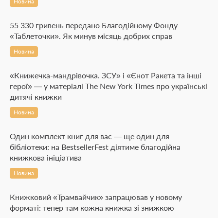
Новина
55 330 гривень передано Благодійному Фонду
«Таблеточки». Як минув місяць добрих справ
Новина
«Книжечка-мандрівочка. ЗСУ» і «Єнот Ракета та інші
герої» — у матеріалі The New York Times про українські
дитячі книжки
Новина
Один комплект книг для вас — ще один для
бібліотеки: на BestsellerFest діятиме благодійна
книжкова ініціатива
Новина
Книжковий «Трамвайчик» запрацював у новому
форматі: тепер там кожна книжка зі знижкою