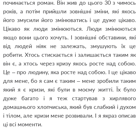
починається роман. Він жив до цього 30 з чимось
років, а потім прийшли зовнішні зміни, які якось
його змусили його змінюватись і це дуже цікаво.
Цікаво як люди змінюються. Люди змінюються
якщо вони цього хочуть. І зовнішні обставини, які
від людей ніяк не залежать, змушують їх це
робити. Хтось стискається і залишається таким як
він є, а хтось через кризу якось росте над собою.
Це – про людину, яка росте над собою. І це цікаво
для мене, бо я сам є таким – мене зробили таким
який я є кризи, які були в моєму житті. Їх було
дуже багато і я теж стартував з хирлявого
домашнього хлопчиська, який був слабкий і духом
і тілом, але кризи мене розвивали. І я якраз описав
ці всі моменти.