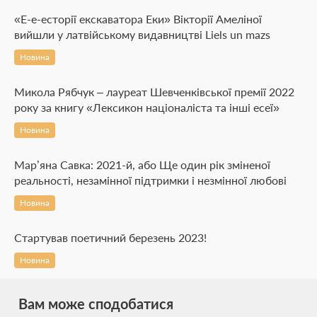
«Е-е-есторії екскаватора Еки» Вікторії Амеліної
вийшли у латвійському видавництві Liels un mazs
Новина
Микола Рябчук – лауреат Шевченківської премії 2022
року за книгу «Лексикон націоналіста та інші есеї»
Новина
Мар’яна Савка: 2021-й, або Ще один рік зміненої
реальності, незамінної підтримки і незмінної любові
Новина
Стартував поетичний березень 2023!
Новина
Вам може сподобатися