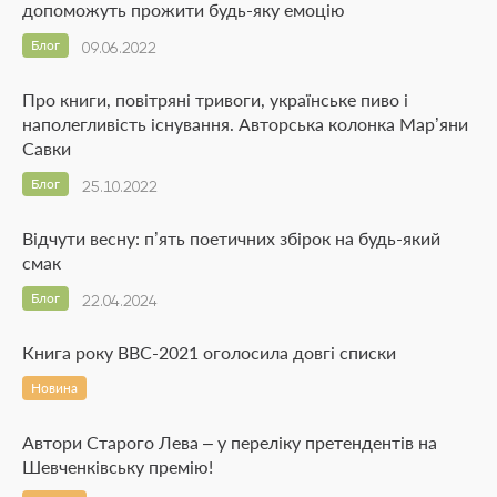
допоможуть прожити будь-яку емоцію
Блог
09.06.2022
Про книги, повітряні тривоги, українське пиво і
наполегливість існування. Авторська колонка Мар’яни
Савки
Блог
25.10.2022
Відчути весну: п’ять поетичних збірок на будь-який
смак
Блог
22.04.2024
Книга року BBC-2021 оголосила довгі списки
Новина
Автори Старого Лева – у переліку претендентів на
Шевченківську премію!