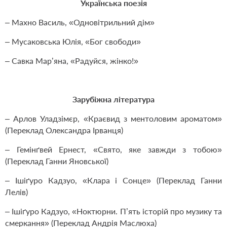
Українська поезія
– Махно Василь, «Одновітрильний дім»
– Мусаковська Юлія, «Бог свободи»
– Савка Мар’яна, «Радуйся, жінко!»
Зарубіжна література
– Арлов Уладзімєр, «Краєвид з ментоловим ароматом»
(Переклад Олександра Ірванця)
– Гемінґвей Ернест, «Свято, яке завжди з тобою»
(Переклад Ганни Яновської)
– Ішіґуро Кадзуо, «Клара і Сонце» (Переклад Ганни
Лелів)
– Ішіґуро Кадзуо, «Ноктюрни. П’ять історій про музику та
смеркання» (Переклад Андрія Маслюха)