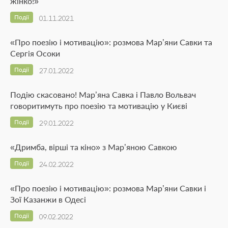
жінко!»
Події
01.11.2021
«Про поезію і мотивацію»: розмова Мар’яни Савки та
Сергія Осоки
Події
27.01.2022
Подію скасовано! Мар’яна Савка і Павло Вольвач
говоритимуть про поезію та мотивацію у Києві
Події
29.01.2022
«Дримба, вірші та кіно» з Мар’яною Савкою
Події
24.02.2022
«Про поезію і мотивацію»: розмова Мар’яни Савки і
Зої Казанжи в Одесі
Події
09.02.2022