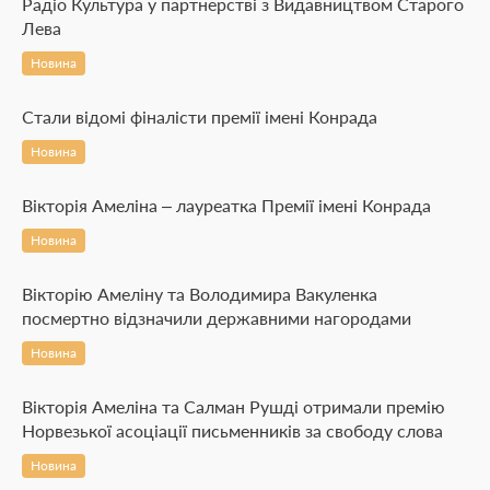
Радіо Культура у партнерстві з Видавництвом Старого
Лева
Новина
Стали відомі фіналісти премії імені Конрада
Новина
Вікторія Амеліна – лауреатка Премії імені Конрада
Новина
Вікторію Амеліну та Володимира Вакуленка
посмертно відзначили державними нагородами
Новина
Вікторія Амеліна та Салман Рушді отримали премію
Норвезької асоціації письменників за свободу слова
Новина