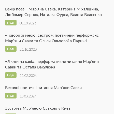
Вечір поезії: Мар'яна Савка, Катерина Міхаліцина,
Любомир Серняк, Наталка Фурса, Власта Власенко
Події
08.10.2023
«Говори зі мною, сестро»: поетичний перформанс
Мар’яни Савки та Ольги Ольхової в Парижі
Події
21.10.2023
«Люди на каві»: перформативне читання Мар’яни
Савки та Остапа Вакулюка
Події
21.02.2024
Весняні поетичні читання Мар’яни Савки
Події
10.03.2024
Зустріч з Мар’яною Савкою у Києві