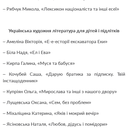
– Рябчук Микола, «Лексикон націоналіста та інші есеї»
Українська художня література для дітей і підлітків
– Амеліна Вікторія, «Е-е-есторії екскаватора Еки»
– Біла Надя, «Ел і Ева»
– Кирпа Галина, «Муся та бабуся»
– Кочубей Саша, «Дарую братика за підписку. Твій
інстащоденник»
– Купріян Ольга, «Мирослава та інші з нашого двору»
– Лущевська Оксана, «Сем, без проблем»
– Міхаліцина Катерина, «Яків і мокрий вечір»
– Ясіновська Наталя, «Любов, дідусь і помідори»