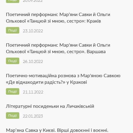
20.09.2022
Поетичний перформанс Мар'яни Савки й Ольги
Ольхової «Танцюй зі мною, сестро»: Краків
Події
23.10.2022
Поетичний перформанс Мар'яни Савки й Ольги
Ольхової «Танцюй зі мною, сестро». Варшава
Події
26.10.2022
Поетично-мотиваційна розмова з Мар'яною Савкою
«Де віднаходити радість?» у Кракові
Події
21.11.2022
Літературні посиденьки на Личаківській
Події
22.01.2023
Мар‘яна Савка у Києві. Вірші довоєнні і воєнні.