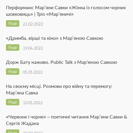
Перформанс Мар’яни Савки «Жінка із голосом чорних
шовковиць» | Тріо «Мар’яничі»
Події
21.02.2022
«Дримба, вірші та кіно» з Мар’яною Савкою
Події
19.04.2022
Дорж Бату наживо. Public Talk з Мар'яною Савкою
Події
05.05.2022
На своєму місці. Розмови про війну та перемогу:
Мар’яна Савка
Події
10.05.2022
«Червоне і чорне» – поетичні читання Мар’яни Савки &
Сергія Жадана
Події