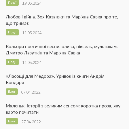
Події
19.03.2024
Любов і війна. Зоя Казанжи та Мар'яна Савка про те,
що тримає
Події
11.05.2024
Кольори поетичної весни: олива, піксель, мультикам.
Дмитро Лазуткін та Мар'яна Савка
Події
11.05.2024
«Ласощі для Медора». Уривок із книги Андрія
Бондаря
Блог
07.04.2022
Маленькі історії з великим сенсом: коротка проза, яку
варто почитати
Блог
27.04.2022