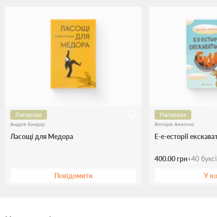
Паперова
Паперова
Андрiй Бондар
Вікторія Амеліна
Ласощі для Медора
Е-е-есторії екскава
400.00 грн
+
40
букс
Повідомити
У к