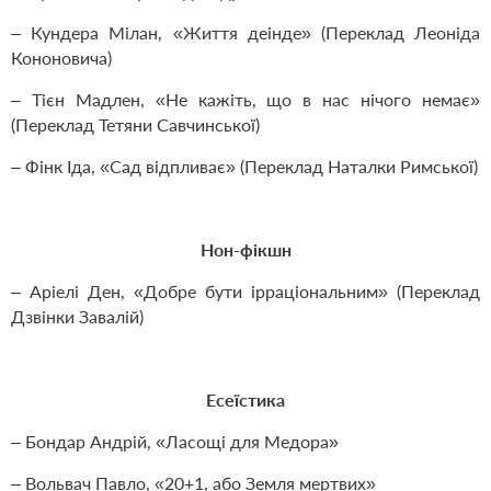
– Кундера Мілан, «Життя деінде» (Переклад Леоніда
Кононовича)
– Тієн Мадлен, «Не кажіть, що в нас нічого немає»
(Переклад Тетяни Савчинської)
– Фінк Іда, «Сад відпливає» (Переклад Наталки Римської)
Нон-фікшн
– Аріелі Ден, «Добре бути ірраціональним» (Переклад
Дзвінки Завалій)
Есеїстика
– Бондар Андрій, «Ласощі для Медора»
– Вольвач Павло, «20+1, або Земля мертвих»