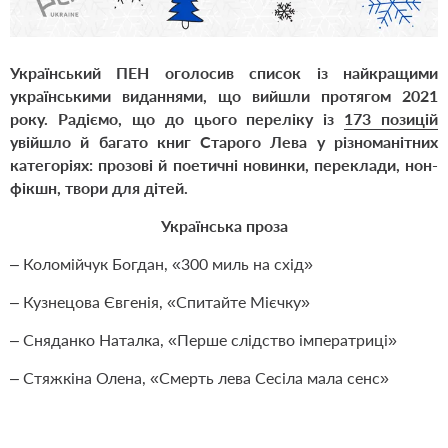
Український ПЕН оголосив список із найкращими
українськими виданнями, що вийшли протягом 2021
року. Радіємо, що до цього переліку із
173 позицій
увійшло й багато книг Старого Лева у різноманітних
категоріях: прозові й поетичні новинки, переклади, нон-
фікшн, твори для дітей.
Українська проза
– Коломійчук Богдан, «300 миль на схід»
– Кузнецова Євгенія, «Спитайте Мієчку»
– Сняданко Наталка, «Перше слідство імператриці»
– Стяжкіна Олена, «Смерть лева Сесіла мала сенс»