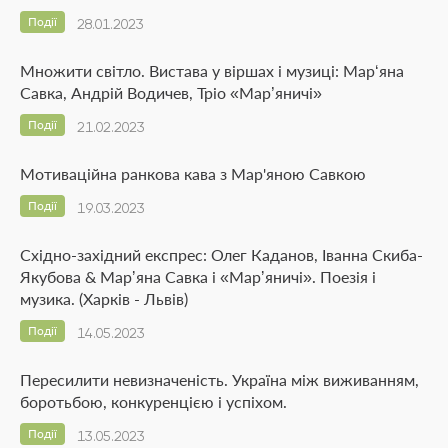
Події
28.01.2023
Множити світло. Вистава у віршах і музиці: Мар‘яна
Савка, Андрій Водичев, Тріо «Мар’яничі»
Події
21.02.2023
Мотиваційна ранкова кава з Мар'яною Савкою
Події
19.03.2023
Східно-західний експрес: Олег Каданов, Іванна Скиба-
Якубова & Марʼяна Савка і «Марʼяничі». Поезія і
музика. (Харків - Львів)
Події
14.05.2023
Пересилити невизначеність. Україна між виживанням,
боротьбою, конкуренцією і успіхом.
Події
13.05.2023