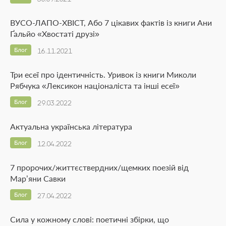
ВУСО-ЛАПО-ХВІСТ, Або 7 цікавих фактів із книги Ани
Ґальйо «Хвостаті друзі»
Блог
16.11.2021
Три есеї про ідентичність. Уривок із книги Миколи
Рябчука «Лексикон націоналіста та інші есеї»
Блог
29.03.2022
Актуальна українська література
Блог
12.04.2022
7 пророчих/життєствердних/щемких поезій від
Мар’яни Савки
Блог
27.04.2022
Сила у кожному слові: поетичні збірки, що