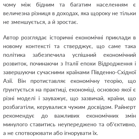
чому між бідним та багатим населенням є
величезна різниця в доходах, яка щороку не тільки
не зменшується, а й зростає.
Автор розглядає історичні економічні приклади в
новому контексті та стверджує, що саме така
політика забезпечила успішний економічний
розвиток, починаючи з Італії епохи Відродження і
завершуючи сучасними країнами Південно-Східної
Азії. Він протиставляє економічну теорію, що
ґрунтується на практиці, економіці, основою якої є
різні моделі і зауважує, що зазвичай, країни, що
розбагатіли, керувалися чужим досвідом. Райнерт
рекомендує до важливих економічних змін
минулого ставитись неупереджено та об’єктивно,
а не спотворювати або ігнорувати їх.