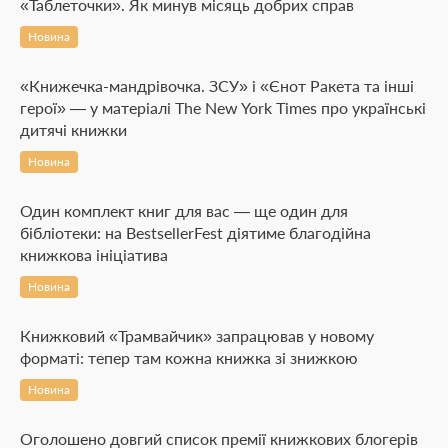
«Таблеточки». Як минув місяць добрих справ
Новина
«Книжечка-мандрівочка. ЗСУ» і «Єнот Ракета та інші
герої» — у матеріалі The New York Times про українські
дитячі книжки
Новина
Один комплект книг для вас — ще один для
бібліотеки: на BestsellerFest діятиме благодійна
книжкова ініціатива
Новина
Книжковий «Трамвайчик» запрацював у новому
форматі: тепер там кожна книжка зі знижкою
Новина
Оголошено довгий список премії книжкових блогерів