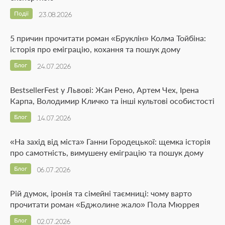
Події
23.08.2026
5 причин прочитати роман «Бруклін» Колма Тойбіна:
історія про еміграцію, кохання та пошук дому
Блог
24.07.2026
BestsellerFest у Львові: Жан Рено, Артем Чех, Ірена
Карпа, Володимир Кличко та інші культові особистості
Блог
14.07.2026
«На захід від міста» Ганни Городецької: щемка історія
про самотність, вимушену еміграцію та пошук дому
Блог
06.07.2026
Рій думок, іронія та сімейні таємниці: чому варто
прочитати роман «Бджолине жало» Пола Мюррея
Блог
02.07.2026