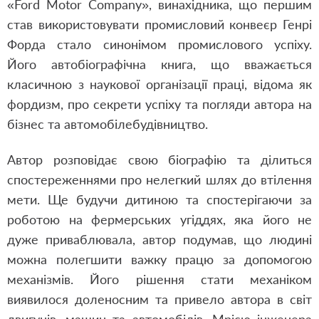
«Ford Motor Company», винахідника, що першим
став використовувати промисловий конвеєр Генрі
Форда стало синонімом промислового успіху.
Його автобіографічна книга, що вважається
класичною з наукової організації праці, відома як
фордизм, про секрети успіху та погляди автора на
бізнес та автомобілебудівництво.
Автор розповідає свою біографію та ділиться
спостереженнями про нелегкий шлях до втілення
мети. Ще будучи дитиною та спостерігаючи за
роботою на фермерських угіддях, яка його не
дуже приваблювала, автор подумав, що людині
можна полегшити важку працю за допомогою
механізмів. Його рішення стати механіком
виявилося доленосним та привело автора в світ