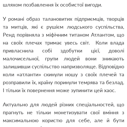
шляхом позбавлення їх особистої вигоди.
У романі образ талановитих підприємців, творців
та митців, які є рушієм людського суспільства,
Ренд порівняла з міфічним титаном Атлантом, що
на своїх плечах тримає увесь світ. Коли влада
привласнила собі здобутки цієї, доволі
малочисельної, групи людей вони зникають
залишивши суспільство напризволяще. Відповідно
коли «атланти» скинули ношу з своїх плечей та
розправили їх, країну поринули темрява та безлад.
І тільки їх повернення може зупинити цей хаос.
Актуально для людей різних спеціальностей, що
прагнуть не тільки монетизувати свої вміння з
максимальною користю для себе, але й бути