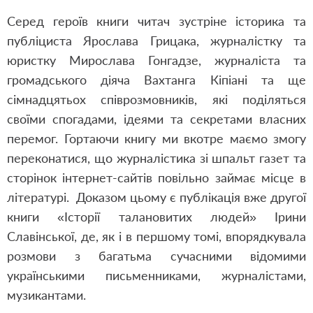
Серед героїв книги читач зустріне історика та
публіциста Ярослава Грицака, журналістку та
юристку Мирослава Гонгадзе, журналіста та
громадського діяча Вахтанга Кіпіані та ще
сімнадцятьох співрозмовників, які поділяться
своїми спогадами, ідеями та секретами власних
перемог. Гортаючи книгу ми вкотре маємо змогу
переконатися, що журналістика зі шпальт газет та
сторінок інтернет-сайтів повільно займає місце в
літературі. Доказом цьому є публікація вже другої
книги «Історії талановитих людей» Ірини
Славінської, де, як і в першому томі, впорядкувала
розмови з багатьма сучасними відомими
українськими письменниками, журналістами,
музикантами.