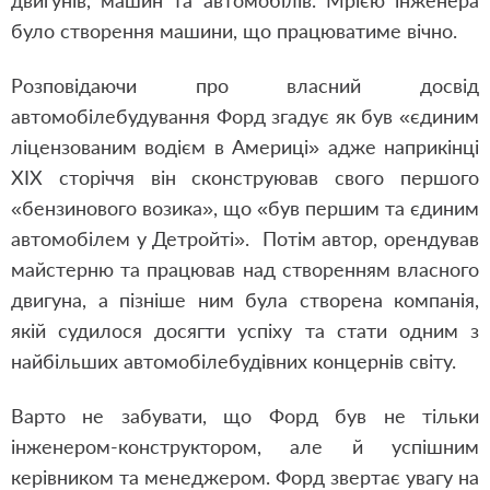
двигунів, машин та автомобілів. Мрією інженера
було створення машини, що працюватиме вічно.
Розповідаючи про власний досвід
автомобілебудування Форд згадує як був «єдиним
ліцензованим водієм в Америці» адже наприкінці
ХІХ сторіччя він сконструював свого першого
«бензинового возика», що «був першим та єдиним
автомобілем у Детройті». Потім автор, орендував
майстерню та працював над створенням власного
двигуна, а пізніше ним була створена компанія,
якій судилося досягти успіху та стати одним з
найбільших автомобілебудівних концернів світу.
Варто не забувати, що Форд був не тільки
інженером-конструктором, але й успішним
керівником та менеджером. Форд звертає увагу на