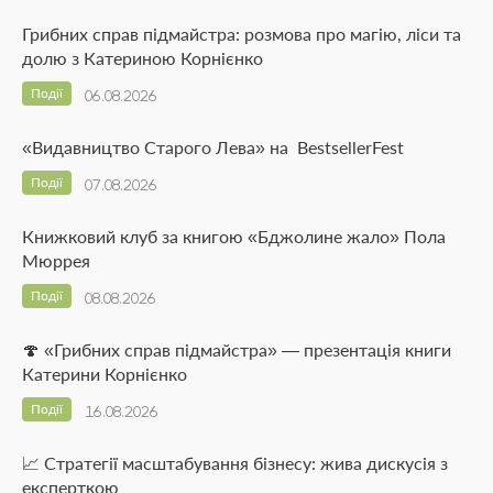
Грибних справ підмайстра: розмова про магію, ліси та
долю з Катериною Корнієнко
Події
06.08.2026
«Видавництво Старого Лева» на BestsellerFest
Події
07.08.2026
Книжковий клуб за книгою «Бджолине жало» Пола
Мюррея
Події
08.08.2026
🍄 «Грибних справ підмайстра» — презентація книги
Катерини Корнієнко
Події
16.08.2026
📈 Стратегії масштабування бізнесу: жива дискусія з
експерткою