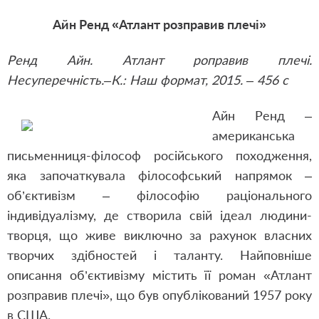
Айн Ренд «Атлант розправив плечі»
Ренд Айн. Атлант роправив плечі.
Несуперечність.–К.: Наш формат, 2015. – 456 с
Айн Ренд –
американська
письменниця-філософ російського походження,
яка започаткувала філософський напрямок –
об’єктивізм – філософію раціонального
індивідуалізму, де створила свій ідеал людини-
творця, що живе виключно за рахунок власних
творчих здібностей і таланту. Найповніше
описання об’єктивізму містить її роман «Атлант
розправив плечі», що був опублікований 1957 року
в США.