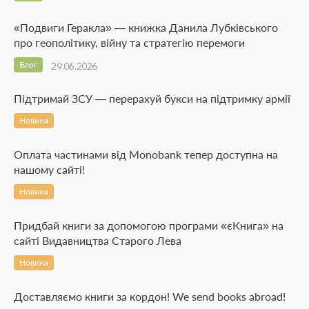
«Подвиги Геракла» — книжка Данила Лубківського
про геополітику, війну та стратегію перемоги
Блог
29.06.2026
Підтримай ЗСУ — перерахуй букси на підтримку армії
Новина
Оплата частинами від Monobank тепер доступна на
нашому сайті!
Новина
Придбай книги за допомогою програми «єКнига» на
сайті Видавництва Старого Лева
Новина
Доставляємо книги за кордон! We send books abroad!