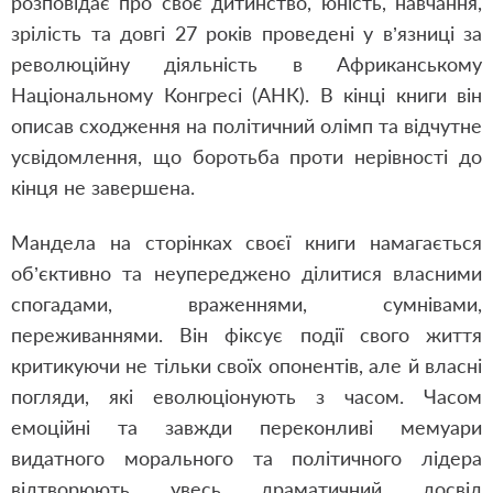
розповідає про своє дитинство, юність, навчання,
зрілість та довгі 27 років проведені у в’язниці за
революційну діяльність в Африканському
Національному Конгресі (АНК). В кінці книги він
описав сходження на політичний олімп та відчутне
усвідомлення, що боротьба проти нерівності до
кінця не завершена.
Мандела на сторінках своєї книги намагається
об’єктивно та неупереджено ділитися власними
спогадами, враженнями, сумнівами,
переживаннями. Він фіксує події свого життя
критикуючи не тільки своїх опонентів, але й власні
погляди, які еволюціонують з часом. Часом
емоційні та завжди переконливі мемуари
видатного морального та політичного лідера
відтворюють увесь драматичний досвід