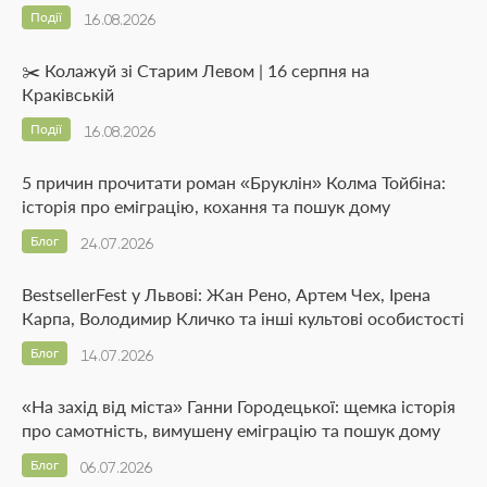
Події
16.08.2026
✂️ Колажуй зі Старим Левом | 16 серпня на
Краківській
Події
16.08.2026
5 причин прочитати роман «Бруклін» Колма Тойбіна:
історія про еміграцію, кохання та пошук дому
Блог
24.07.2026
BestsellerFest у Львові: Жан Рено, Артем Чех, Ірена
Карпа, Володимир Кличко та інші культові особистості
Блог
14.07.2026
«На захід від міста» Ганни Городецької: щемка історія
про самотність, вимушену еміграцію та пошук дому
Блог
06.07.2026