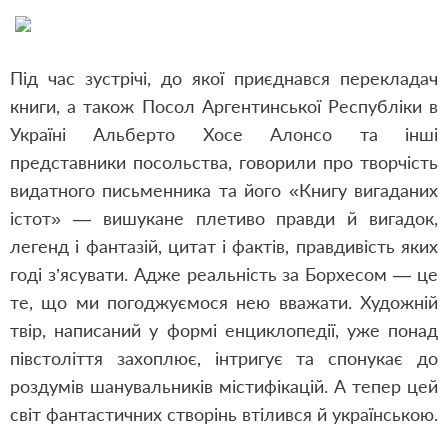
Під час зустрічі, до якої приєднався перекладач
книги, а також Посол Аргентинської Республіки в
Україні Альберто Хосе Алонсо та інші
представники посольства, говорили про творчість
видатного письменника та його «Книгу вигаданих
істот» — вишукане плетиво правди й вигадок,
легенд і фантазій, цитат і фактів, правдивість яких
годі з’ясувати. Адже реальність за Борхесом — це
те, що ми погоджуємося нею вважати. Художній
твір, написаний у формі енциклопедії, уже понад
півстоліття захоплює, інтригує та спонукає до
роздумів шанувальників містифікацій. А тепер цей
світ фантастичних створінь втілився й українською.