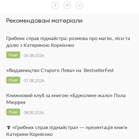
Рекомендовані матеріали
Грибних справ підмайстра: розмова про магію, ліси та
долю з Катериною Корнієнко
Події
06.08.2026
«Видавництво Старого Лева» на BestsellerFest
Події
07.08.2026
Книжковий клуб за книгою «Бджолине жало» Пола
Мюррея
Події
08.08.2026
🍄 «Грибних справ підмайстра» — презентація книги
Катерини Корнієнко