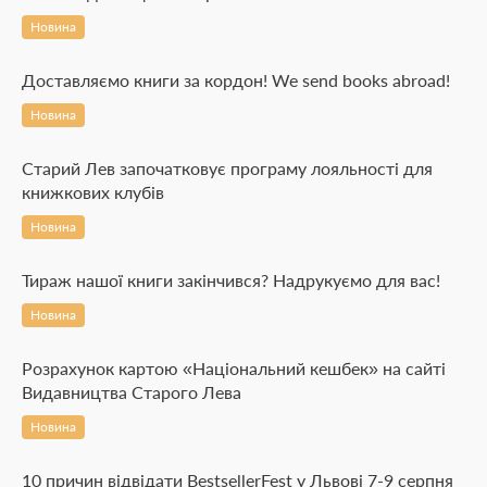
Новина
Доставляємо книги за кордон! We send books abroad!
Новина
Старий Лев започатковує програму лояльності для
книжкових клубів
Новина
Тираж нашої книги закінчився? Надрукуємо для вас!
Новина
Розрахунок картою «Національний кешбек» на сайті
Видавництва Старого Лева
Новина
10 причин відвідати BestsellerFest у Львові 7-9 серпня