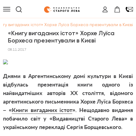
нигу вигаданих істот» Хорхе Луїса Борхеса презентували в Києві
«Книгу вигаданих істот» Хорхе Луїса
Борхеса презентували в Києві
08.11.2017
Днями в Аргентинському домі культури в Києві
відбулась презентація книги одного із
найвидатніших авторів ХХ століття, відомого
аргентинського письменника Хорхе Луїса Борхеса
– «
Книги вигаданих істот
». Нещодавно видання
побачило світ у «Видавництві Старого Лева» в
українському перекладі Сергія Борщевського.