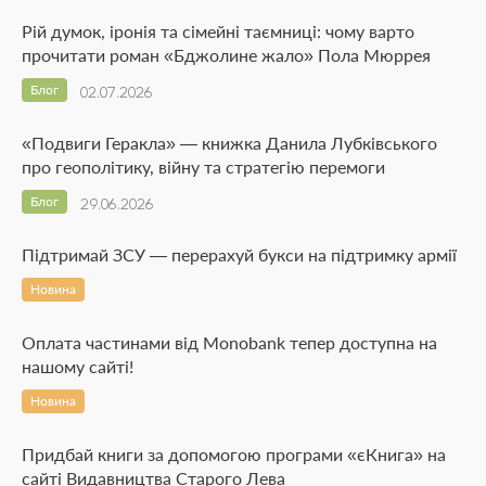
Рій думок, іронія та сімейні таємниці: чому варто
прочитати роман «Бджолине жало» Пола Мюррея
Блог
02.07.2026
«Подвиги Геракла» — книжка Данила Лубківського
про геополітику, війну та стратегію перемоги
Блог
29.06.2026
Підтримай ЗСУ — перерахуй букси на підтримку армії
Новина
Оплата частинами від Monobank тепер доступна на
нашому сайті!
Новина
Придбай книги за допомогою програми «єКнига» на
сайті Видавництва Старого Лева