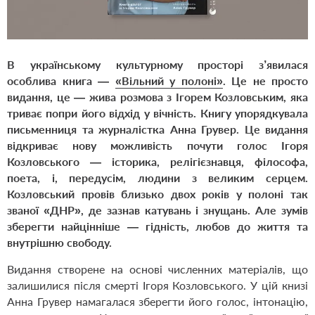
В українському культурному просторі з’явилася
особлива книга —
«Вільний у полоні»
. Це не просто
видання, це — жива розмова з Ігорем Козловським, яка
триває попри його відхід у вічність. Книгу упорядкувала
письменниця та журналістка Анна Грувер. Це видання
відкриває нову можливість почути голос Ігоря
Козловського — історика, релігієзнавця, філософа,
поета, і, передусім, людини з великим серцем.
Козловський провів близько двох років у полоні так
званої «ДНР», де зазнав катувань і знущань. Але зумів
зберегти найцінніше — гідність, любов до життя та
внутрішню свободу.
Видання створене на основі численних матеріалів, що
залишилися після смерті Ігоря Козловського. У цій книзі
Анна Грувер намагалася зберегти його голос, інтонацію,