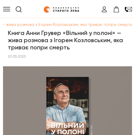
» — жива розмова з Ігорем Козловським, яка триває попри смерть
Книга Анни Грувер «Вільний у полоні» —
жива розмова з Ігорем Козловським, яка
триває попри смерть
20.05.2025