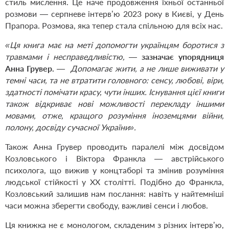
стиль мислення. Це наче продовження їхньої останньої
розмови — серпневе інтерв’ю 2023 року в Києві, у День
Прапора. Розмова, яка тепер стала спільною для всіх нас.
«Ця книга має на меті допомогти українцям боротися з
травмами і несправедливістю, —
зазначає упорядниця
Анна Грувер.
— Допомагає жити, а не лише виживати у
темні часи, та не втратити головного: сенсу, любові, віри,
здатності помічати красу, чути інших. Існування цієї книги
також відкриває нові можливості перекладу іншими
мовами, отже, кращого розуміння іноземцями війни,
полону, досвіду сучасної України».
Також Анна Грувер проводить паралелі між досвідом
Козловського і Віктора Франкла — австрійського
психолога, що вижив у концтаборі та змінив розуміння
людської стійкості у ХХ столітті. Подібно до Франкла,
Козловський залишив нам послання: навіть у найтемніші
часи можна зберегти свободу, важливі сенси і любов.
Ця книжка не є монологом, складеним з різних інтерв’ю,