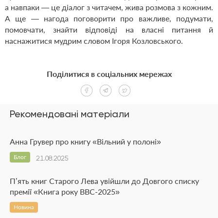
а нав­па­ки — це діалог з читачем, жива розмова з кожним.
А ще — нагода поговорити про важливе, подумати,
помовчати, знайти відповіді на власні питання й
наснажитися мудрим словом Ігоря Коз­лов­ського.
Поділитися в соціальних мережах
Рекомендовані матеріали
Анна Грувер про книгу «Вільний у полоні»
Блог
21.08.2025
П’ять книг Старого Лева увійшли до Довгого списку
премії «Книга року ВВС-2025»
Новина