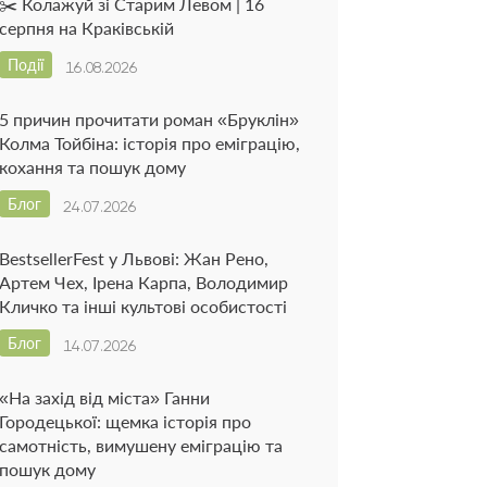
✂️ Колажуй зі Старим Левом | 16
серпня на Краківській
Події
16.08.2026
5 причин прочитати роман «Бруклін»
Колма Тойбіна: історія про еміграцію,
кохання та пошук дому
Блог
24.07.2026
BestsellerFest у Львові: Жан Рено,
Артем Чех, Ірена Карпа, Володимир
Кличко та інші культові особистості
Блог
14.07.2026
«На захід від міста» Ганни
Городецької: щемка історія про
самотність, вимушену еміграцію та
пошук дому