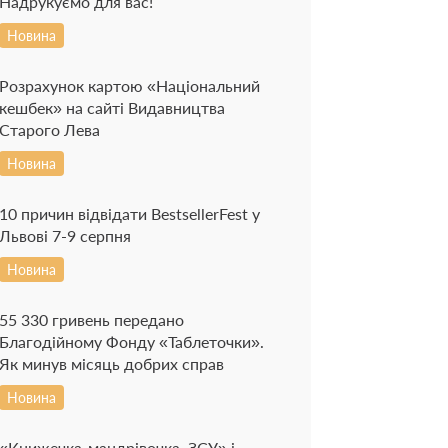
Надрукуємо для вас!
Новина
Розрахунок картою «Національний
кешбек» на сайті Видавництва
Старого Лева
Новина
10 причин відвідати BestsellerFest у
Львові 7-9 серпня
Новина
55 330 гривень передано
Благодійному Фонду «Таблеточки».
Як минув місяць добрих справ
Новина
«Книжечка-мандрівочка. ЗСУ» і