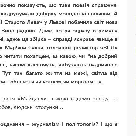
аочно показують, що таке поезія справжня,
 видрукували добірку молодої вінничанки. А
і Старого Лева» у Львові побачила світ нова
 Виноградник. Дім», котра одразу отримала
і, адже ця збірка – справді яскраве явище в
них Мар’яна Савка, головний редактор «ВСЛ»
о читати похапцем, за кавою, чи “на добрий
орлі, часом клекочуть, вибухають надривною
. Тут так багато життя на межі, світла від
іра – обпечена чи вогнем, чи морозом…».
 гостя «Майдану», з якою ведемо бесіду не
юбов, людські стосунки…
поєднання – журналізм і політологія? І що є