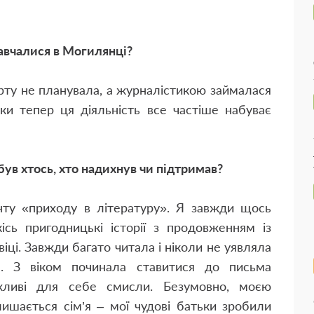
навчалися в Могилянці?
арту не планувала, а журналістикою займалася
ки тепер ця діяльність все частіше набуває
ув хтось, хто надихнув чи підтримав?
у «приходу в літературу». Я завжди щось
ісь пригодницькі історії з продовженням із
ці. Завжди багато читала і ніколи не уявляла
. З віком починала ставитися до письма
ажливі для себе смисли. Безумовно, моєю
ишається сім’я – мої чудові батьки зробили