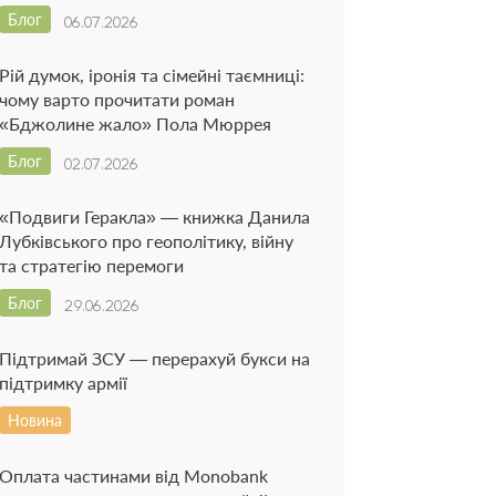
Блог
06.07.2026
Рій думок, іронія та сімейні таємниці:
чому варто прочитати роман
«Бджолине жало» Пола Мюррея
Блог
02.07.2026
«Подвиги Геракла» — книжка Данила
Лубківського про геополітику, війну
та стратегію перемоги
Блог
29.06.2026
Підтримай ЗСУ — перерахуй букси на
підтримку армії
Новина
Оплата частинами від Monobank