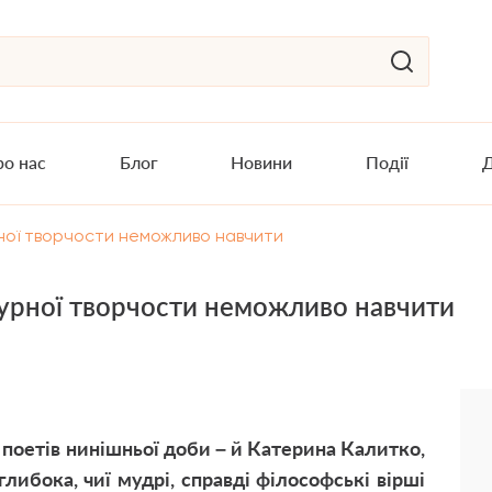
о нас
Блог
Новини
Події
Д
ної творчости неможливо навчити
турної творчости неможливо навчити
 поетів нинішньої доби – й Катерина Калитко,
глибока, чиї мудрі, справді філософські вірші