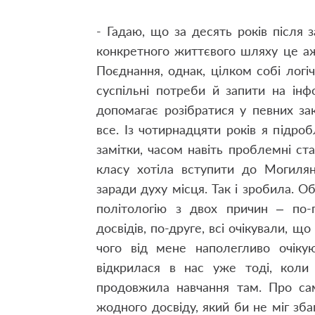
- Гадаю, що за десять років після 
конкретного життєвого шляху це аж
Поєднання, однак, цілком собі логі
суспільні потреби й запити на інф
допомагає розібратися у певних зак
все. Із чотирнадцяти років я підро
замітки, часом навіть проблемні ст
класу хотіла вступити до Могилян
заради духу місця. Так і зробила. О
політологію з двох причин – по-
досвідів, по-друге, всі очікували, щ
чого від мене наполегливо очікую
відкрилася в нас уже тоді, коли 
продовжила навчання там. Про са
жодного досвіду, який би не міг зб