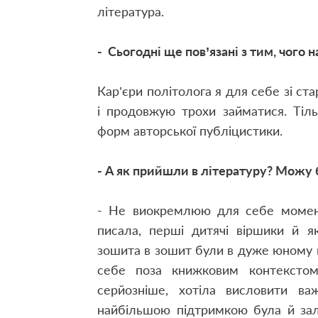
література.
- Сьогодні ще пов’язані з тим, чого 
Кар’єри політолога я для себе зі ст
і продовжую трохи займатися. Тіль
форм авторської публіцистики.
- А як прийшли в літературу? Можу б
- Не виокремлюю для себе момент
писала, перші дитячі віршики й як
зошита в зошит були в дуже юному ві
себе поза книжковим контекстом
серйозніше, хотіла висловити в
найбільшою підтримкою була й зал