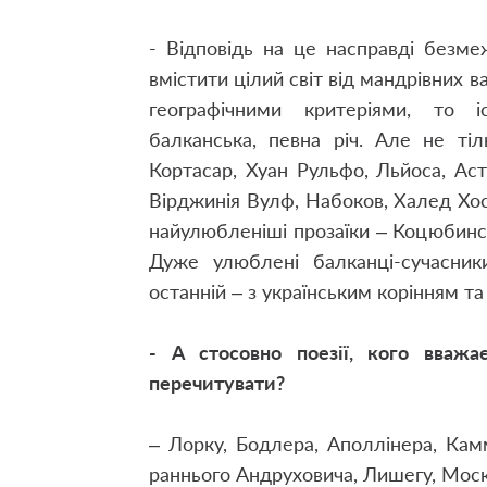
- Відповідь на це насправді безме
вмістити цілий світ від мандрівних в
географічними критеріями, то і
балканська, певна річ. Але не ті
Кортасар, Хуан Рульфо, Льйоса, Аст
Вірджинія Вулф, Набоков, Халед Хос
найулюбленіші прозаїки – Коцюбинс
Дуже улюблені балканці-сучасник
останній – з українським корінням т
- А стосовно поезії, кого вваж
перечитувати?
– Лорку, Бодлера, Аполлінера, Камм
раннього Андруховича, Лишегу, Мос