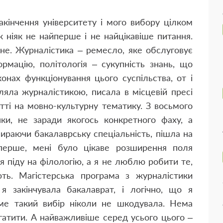
закінчення університету і мого вибору цілком
 ніяк не найперше і не найцікавіше питання.
чне. Журналістика – ремесло, яке обслуговує
ормацію, політологія – сукупність знань, що
онах функціонування цього суспільства, от і
бляла журналістикою, писала в місцевій пресі
атті на мовно-культурну тематику. З восьмого
ки, не заради якогось конкретного фаху, а
бираючи бакалаврську спеціальність, пішла на
перше, мені було цікаве розширення поля
о я піду на філологію, а я не люблю робити те,
ть. Магістерська програма з журналістики
я закінчувала бакалаврат, і логічно, що я
ме такий вибір ніколи не шкодувала. Нема
агатити. А найважливіше серед усього цього –