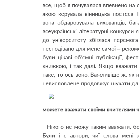
все, щоб я почувалася впевнено на св
якою керувала вінницька поетеса Т
вона обдаровувала вихованців, ба
всеукраїнські літературні конкурси
до університету збіглася перемог
несподівано для мене самої – реком
були цікаві об’ємні публікації, фе
книжкою, і так далі. Якщо вважат
таке, то ось воно. Важливіше ж, як н
невисловлене продовжує шукати дл
можете вважати своїми вчителями ч
- Нікого не можу таким вважати, б
Були і є автори, чиї слова мені 