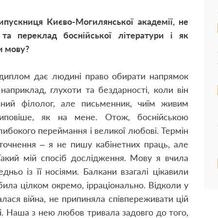
випускниця Києво-Могилянської академії, не
 та переклад боснійської літератури і як
и мову?
диплом дає людині право обирати напрямок
 наприклад, глухоти та бездарності, коли він
чний філолог, але письменник, чиїм живим
иповіше, як на мене. Отож, боснійською
либокого переймання і великої любові. Термін
точнення – я не пишу кабінетних праць, але
Такий мій спосіб дослідження. Мову я вчила
дньо із її носіями. Балкани взагалі цікавили
била цілком окремо, ірраціонально. Відколи у
алася війна, не припиняла співпереживати цій
ні. Наша з нею любов тривала задовго до того,