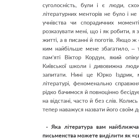
суголосність, були і є люди, сх
літературних менторів не було і не 
учнівства чи спорадичних момент
розказувати мені, що і як робити, я 
житті, а в писанні й поготів. Якщо 
ким найбільше мене збагатило, – т
пам’яті Віктор Кордун, який опі
Київської школи і дивовижна люди
запитати. Нині це Юрко Іздрик, м
літературі, феноменально справжн
рідко бачимося й повноцінно бесіду
на відстані, часто й без слів. Колис
тепер наважуся назвати його своїм 
- Яка література вам найближча? 
письменства можете виділити як «с