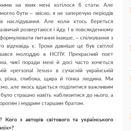
ожими на яких мені хотілося б стати. Але
могло бути – звісно, я не заперечую періодів
ів наслідування. Але коли хтось береться
зазвичай розвертаюся і йду. І в повсякденному
ж формулювати питання інакше, – спілкування з
о відповідь є. Трохи давніше це був світлої
кувався молоддю в НСПУ. Прекрасний поет
на, чиєї поради мені й досі часто хочеться
ій «personal Jesus» в сучасній українській
я, різка, глибока, щира й тонка людина. Ми
ємо, але якось вдається поділитися важливим
ь було страшно навіть наблизитися до нього, а
дорогим і мудрим старшим братом.
Кого з авторів світового та українського
воїх»?