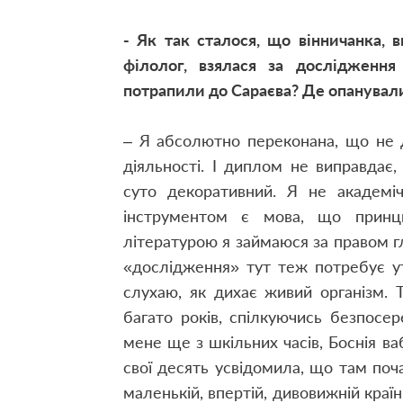
- Як так сталося, що вінничанка, 
філолог, взялася за дослідження
потрапили до Сараєва? Де опанувал
– Я абсолютно переконана, що не 
діяльності. І диплом не виправдає,
суто декоративний. Я не академі
інструментом є мова, що принц
літературою я займаюся за правом г
«дослідження» тут теж потребує у
слухаю, як дихає живий організм. 
багато років, спілкуючись безпосере
мене ще з шкільних часів, Боснія ва
свої десять усвідомила, що там поч
маленькій, впертій, дивовижній краї