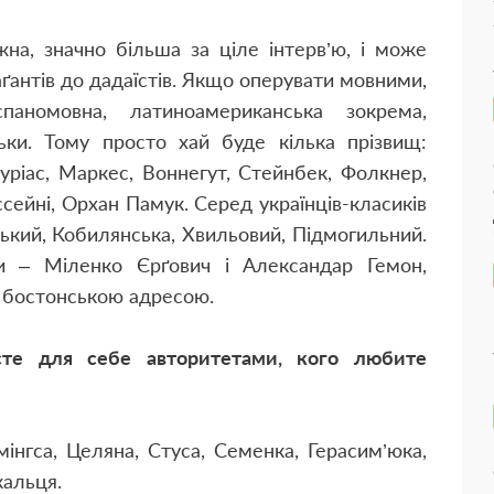
жна, значно більша за ціле інтерв’ю, і може
аґантів до дадаїстів. Якщо оперувати мовними,
спаномовна, латиноамериканська зокрема,
льки. Тому просто хай буде кілька прізвищ:
уріас, Маркес, Воннегут, Стейнбек, Фолкнер,
сейні, Орхан Памук. Серед українців-класиків
ький, Кобилянська, Хвильовий, Підмогильний.
и – Міленко Єрґович і Александар Гемон,
а бостонською адресою.
аєте для себе авторитетами, кого любите
інгса, Целяна, Стуса, Семенка, Герасим’юка,
кальця.