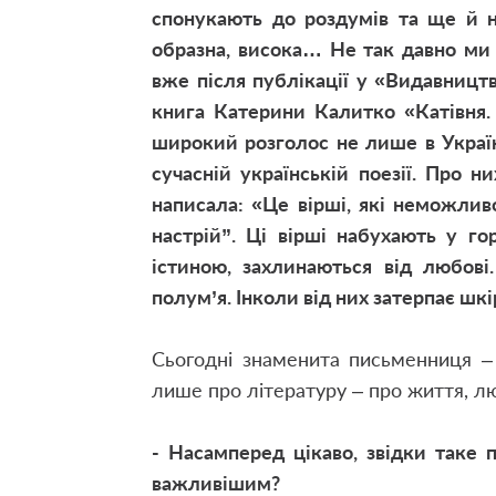
спонукають до роздумів та ще й н
образна, висока… Не так давно ми
вже після публікації у «Видавництв
книга Катерини Калитко «Катівня.
широкий розголос не лише в Україн
сучасній українській поезії. Про 
написала: «Це вірші, які неможлив
настрій”. Ці вірші набухають у г
істиною, захлинаються від любові
полум’я. Інколи від них затерпає шк
Сьогодні знаменита письменниця –
лише про літературу – про життя, л
- Насамперед цікаво, звідки таке 
важливішим?