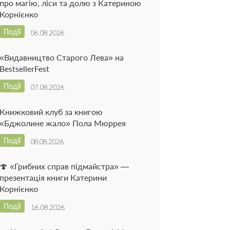
про магію, ліси та долю з Катериною
Корнієнко
Події
06.08.2026
«Видавництво Старого Лева» на
BestsellerFest
Події
07.08.2026
Книжковий клуб за книгою
«Бджолине жало» Пола Мюррея
Події
08.08.2026
🍄 «Грибних справ підмайстра» —
презентація книги Катерини
Корнієнко
Події
16.08.2026