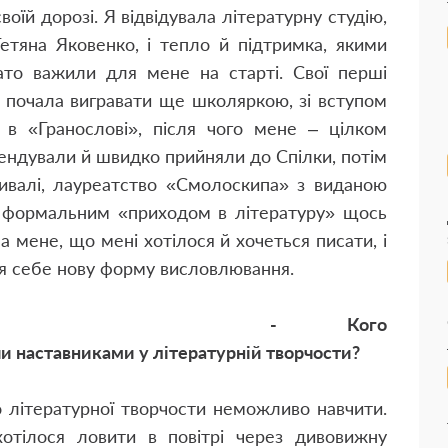
оїй дорозі. Я відвідувала літературну студію,
етяна Яковенко, і тепло й підтримка, якими
гато важили для мене на старті. Свої перші
 я почала вигравати ще школяркою, зі вступом
а в «Гранослові», після чого мене – цілком
ендували й швидко прийняли до Спілки, потім
стивалі, лауреатство «Смолоскипа» з виданою
и формальним «приходом в літературу» щось
а мене, що мені хотілося й хочеться писати, і
я себе нову форму висловлювання.
- Кого
и наставниками у літературній творчости?
о літературної творчости неможливо навчити.
хотілося ловити в повітрі через дивовижну