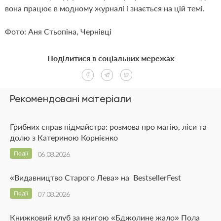
вона працює в модному журналі і знається на цій темі.
Фото: Аня Стьопіна, Чернівці
Поділитися в соціальних мережах
Рекомендовані матеріали
Грибних справ підмайстра: розмова про магію, ліси та
долю з Катериною Корнієнко
Події
06.08.2026
«Видавництво Старого Лева» на BestsellerFest
Події
07.08.2026
Книжковий клуб за книгою «Бджолине жало» Пола