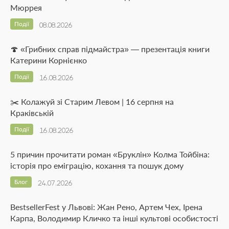
Мюррея
Події
08.08.2026
🍄 «Грибних справ підмайстра» — презентація книги
Катерини Корнієнко
Події
16.08.2026
✂️ Колажуй зі Старим Левом | 16 серпня на
Краківській
Події
16.08.2026
5 причин прочитати роман «Бруклін» Колма Тойбіна:
історія про еміграцію, кохання та пошук дому
Блог
24.07.2026
BestsellerFest у Львові: Жан Рено, Артем Чех, Ірена
Карпа, Володимир Кличко та інші культові особистості