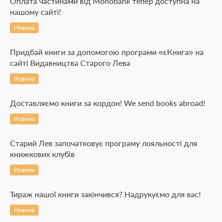
Оплата частинами від Monobank тепер доступна на
нашому сайті!
Новина
Придбай книги за допомогою програми «єКнига» на
сайті Видавництва Старого Лева
Новина
Доставляємо книги за кордон! We send books abroad!
Новина
Старий Лев започатковує програму лояльності для
книжкових клубів
Новина
Тираж нашої книги закінчився? Надрукуємо для вас!
Новина