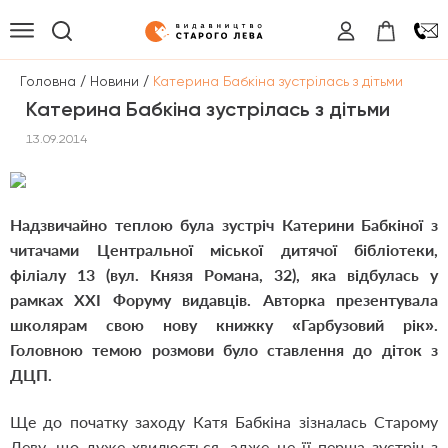
/
/
Головна
Новини
Катерина Бабкіна зустрілась з дітьми
Катерина Бабкіна зустрілась з дітьми
13.09.2014
Надзвичайно теплою була зустріч Катерини Бабкіної з
читачами Центральної міської дитячої бібліотеки,
філіалу 13 (вул. Князя Романа, 32), яка відбулась у
рамках ХХІ Форуму видавців. Авторка презентувала
школярам свою нову книжку «Гарбузовий рік».
Головною темою розмови було ставлення до діток з
ДЦП.
Ще до початку заходу Катя Бабкіна зізналась Старому
Леву, що дуже хвилюється, адже це її перша зустріч з