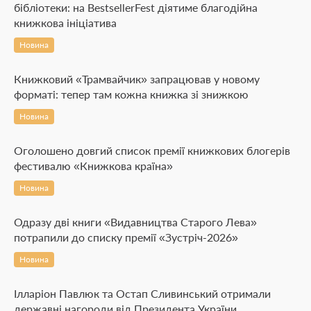
бібліотеки: на BestsellerFest діятиме благодійна
книжкова ініціатива
Новина
Книжковий «Трамвайчик» запрацював у новому
форматі: тепер там кожна книжка зі знижкою
Новина
Оголошено довгий список премії книжкових блогерів
фестивалю «Книжкова країна»
Новина
Одразу дві книги «Видавництва Старого Лева»
потрапили до списку премії «Зустріч-2026»
Новина
Ілларіон Павлюк та Остап Сливинський отримали
державні нагороди від Президента України