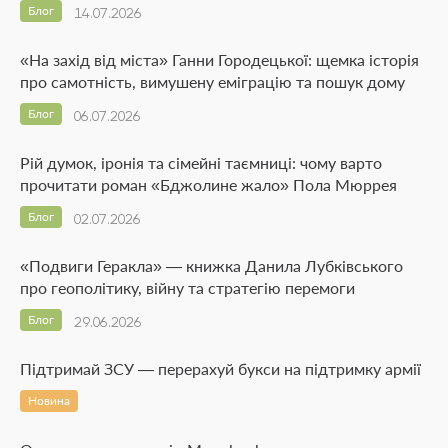
Блог
14.07.2026
«На захід від міста» Ганни Городецької: щемка історія
про самотність, вимушену еміграцію та пошук дому
Блог
06.07.2026
Рій думок, іронія та сімейні таємниці: чому варто
прочитати роман «Бджолине жало» Пола Мюррея
Блог
02.07.2026
«Подвиги Геракла» — книжка Данила Лубківського
про геополітику, війну та стратегію перемоги
Блог
29.06.2026
Підтримай ЗСУ — перерахуй букси на підтримку армії
Новина