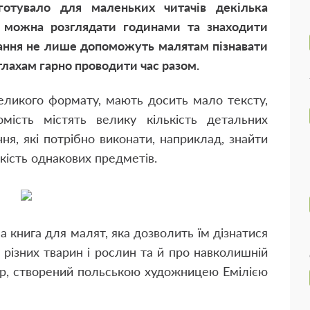
готувало для маленьких читачів декілька
і можна розглядати годинами та знаходити
идання не лише допоможуть малятам пізнавати
ітлахам гарно проводити час разом.
еликого формату, мають досить мало тексту,
томість містять велику кількість детальних
ння, які потрібно виконати, наприклад, знайти
кість однакових предметів.
а книга для малят, яка дозволить їм дізнатися
 різних тварин і рослин та й про навколишній
дар, створений польською художницею Емілією