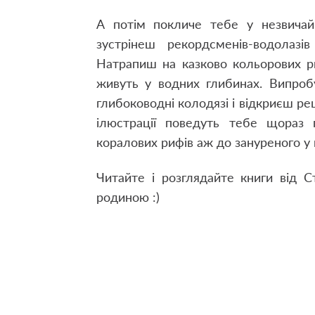
А потім покличе тебе у незвичай
зустрінеш рекордсменів-водолазі
Натрапиш на казково кольорових ри
живуть у водних глибинах. Випроб
глибоководні колодязі і відкриєш ре
ілюстрації поведуть тебе щораз
коралових рифів аж до зануреного у 
Читайте і розглядайте книги від 
родиною :)