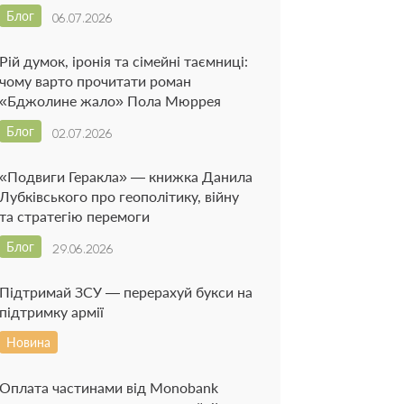
Блог
06.07.2026
Рій думок, іронія та сімейні таємниці:
чому варто прочитати роман
«Бджолине жало» Пола Мюррея
Блог
02.07.2026
«Подвиги Геракла» — книжка Данила
Лубківського про геополітику, війну
та стратегію перемоги
Блог
29.06.2026
Підтримай ЗСУ — перерахуй букси на
підтримку армії
Новина
Оплата частинами від Monobank