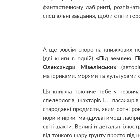
фантастичному лабіринті, розпізнат
спеціальні завдання, щоби стати гер
А ще зовсім скоро на книжкових по
(дві книги в одній)
«
Під землею. П
Олександри Мізелінських
(автор
материками, морями та культурами с
Ця книжка покличе тебе у незвича
спелеологів, шахтарів і… пасажирів 
стародавні предмети, яким сотні рокі
нори й нірки, мандруватимеш лабіри
світі шахти. Великі й детальні ілюс
від тонкого шару ґрунту просто під 