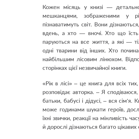
Кожен місяць у книзі — детально
мешканцями, зображеними у рі
пізнаватимуть світ. Вони дізнаються
вдень, а хто — вночі. Хто що їсть 
паруються на все життя, а які — т
одні тварини від інших. Хто почин
найбільшим лісовим лінюхом. Відпов
сторінках цієї незвичайної книги.
«Рік в лісі» – це книга для всіх ти
розповідає авторка. – Я сподіваюся, 
батьки, бабусі і дідусі, – вся сім’
може годинами шукати героїв, дослі
їхні звички, реакції на мінливість ча
й дорослі дізнаються багато цікавих