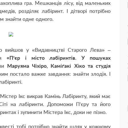
захоплива гра. Мешканців лісу, від маленьких
едів, розділяє лабіринт. І дітворі потрібно
ам знайти одне одного.
о вийшов у «Видавництві Старого Лева» –
ння
«
П’єр і місто лабіринтів. У пошуках
или
Маруяма Чіхіро, Каміґакі Хіко та студія
ким постало важке завдання: знайти злодія. І
лабіринті.
Містер Ікс викрав Камінь Лабіринту, який має
іті на лабіринти. Допоможи П’єру та його
интах і зупинити Містера Ікс, доки не пізно.
-квесті тобі потрібно знайти шлях у кожному