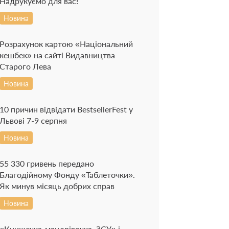
Надрукуємо для вас!
Новина
Розрахунок картою «Національний
кешбек» на сайті Видавництва
Старого Лева
Новина
10 причин відвідати BestsellerFest у
Львові 7-9 серпня
Новина
55 330 гривень передано
Благодійному Фонду «Таблеточки».
Як минув місяць добрих справ
Новина
«Книжечка-мандрівочка. ЗСУ» і