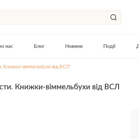
о нас
Блог
Новини
Події
Д
и. Книжки-віммельбухи від ВСЛ
ести. Книжки-віммельбухи від ВСЛ