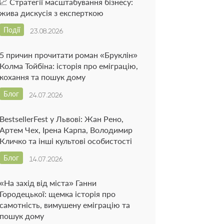
📈 Стратегії масштабування бізнесу:
жива дискусія з експерткою
Події
23.08.2026
5 причин прочитати роман «Бруклін»
Колма Тойбіна: історія про еміграцію,
кохання та пошук дому
Блог
24.07.2026
BestsellerFest у Львові: Жан Рено,
Артем Чех, Ірена Карпа, Володимир
Кличко та інші культові особистості
Блог
14.07.2026
«На захід від міста» Ганни
Городецької: щемка історія про
самотність, вимушену еміграцію та
пошук дому