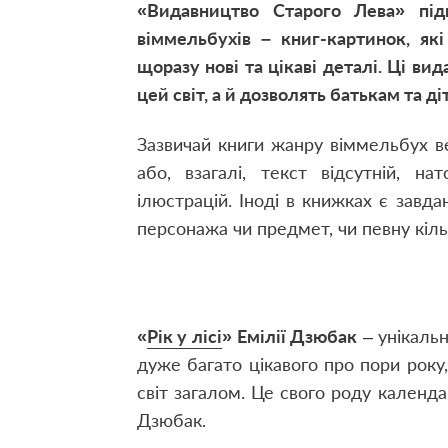
«Видавництво Старого Лева» під
віммельбухів – книг-картинок, як
щоразу нові та цікаві деталі. Ці в
цей світ, а й дозволять батькам та д
Зазвичай книги жанру віммельбух в
або, взагалі, текст відсутній, на
ілюстрацій. Іноді в книжках є завда
персонажа чи предмет, чи певну кіль
«
Рік у лісі
»
Емілії Дзюбак
– унікальн
дуже багато цікавого про пори року,
світ загалом. Це свого роду кален
Дзюбак.