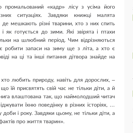
 промальований «кадр» лісу з усіма його
зних ситуаціях. Завдяки книжці малята
, де мешкають різні тварини, хто з них спить
і як готується до зими. Які звірята і птахи
ільки на шлюбний період. Чим відрізняються
ає робити запаси на зиму ще з літа, а хто є
іді на ці та інші питання дітвора знайде на
х, хто любить природу, навіть для дорослих, –
що їй присвятять свій час не тільки діти, а й
я. Книга влаштована так, що наймолодший читач
джувати їхню поведінку в різних історіях, …
су доби і року. Завдяки цьому, не тільки діти, а
 фактів про життя тварин».