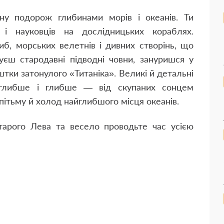
ну подорож глибинами морів і океанів. Ти
в і науковців на дослідницьких кораблях.
б, морських велетнів і дивних створінь, що
уєш стародавні підводні човни, зануришся у
штки затонулого «Титаніка». Великі й детальні
 глибше і глибше — від скупаних сонцем
пітьму й холод найглибшого місця океанів.
Старого Лева та весело проводьте час усією