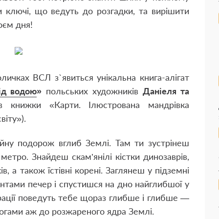
и ключі, що ведуть до розгадки, та вирішити
оєм дня!
личках ВСЛ з`явиться унікальна книга-алігат
ід водою
»
польських художників
Даніеля та
ів книжки
«
Карти. Ілюстрована мандрівка
віту
»)
.
йну подорож вглиб Землі. Там ти зустрінеш
метро. Знайдеш скам’янілі кістки динозаврів,
в, а також їстівні корені. Заглянеш у підземні
нтами печер і спустишся на дно найглибшої у
трації поведуть тебе щораз глибше і глибше —
ногами аж до розжареного ядра Землі.