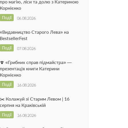
про магію, ліси та долю з Катериною
Корнієнко
Події
06.08.2026
«Видавництво Старого Лева» на
BestsellerFest
Події
07.08.2026
🍄 «Грибних справ підмайстра» —
презентація книги Катерини
Корнієнко
Події
16.08.2026
✂️ Колажуй зі Старим Левом | 16
серпня на Краківській
Події
16.08.2026