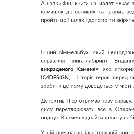
А наприкінці книги на малят чекає 
комашок до великих та грізних ведм
пройти цей шлях і допомогти звірят
Інший віммельбух, який нещодавн
справжня книга-лабіринт. Вида
викраденого Каменя
»
, яке створ
IC4DESIGN,
– історія героя, перед я
зробити це йому доведеться у місті-
Детектив П’єр отримав нову справу. 
силу перетворювати все в Опера-С
подрузі Кармен віднайти шлях у лабір
У цій прекрасно ілюстрованій книзі