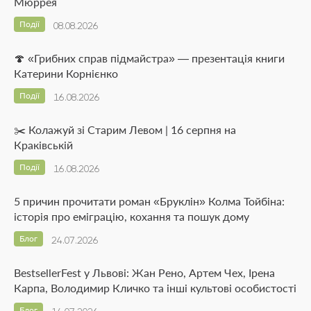
Мюррея
Події
08.08.2026
🍄 «Грибних справ підмайстра» — презентація книги
Катерини Корнієнко
Події
16.08.2026
✂️ Колажуй зі Старим Левом | 16 серпня на
Краківській
Події
16.08.2026
5 причин прочитати роман «Бруклін» Колма Тойбіна:
історія про еміграцію, кохання та пошук дому
Блог
24.07.2026
BestsellerFest у Львові: Жан Рено, Артем Чех, Ірена
Карпа, Володимир Кличко та інші культові особистості
Блог