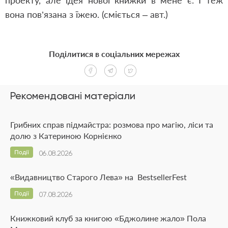
проекту, але ідея нової книжки в мене є. І теж
вона пов’язана з їжею. (сміється – авт.)
Поділитися в соціальних мережах
Рекомендовані матеріали
Грибних справ підмайстра: розмова про магію, ліси та
долю з Катериною Корнієнко
Події
06.08.2026
«Видавництво Старого Лева» на BestsellerFest
Події
07.08.2026
Книжковий клуб за книгою «Бджолине жало» Пола