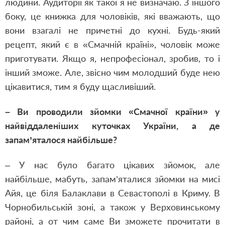
людини. Аудиторії як такої я не визначаю. З іншого
боку, це книжка для чоловіків, які вважають, що
вони взагалі не причетні до кухні. Будь-який
рецепт, який є в «Смачній країні», чоловік може
приготувати. Якщо я, непрофесіонал, зробив, то і
інший зможе. Але, звісно чим молодший буде нею
цікавитися, тим я буду щасливіший.
– Ви проводили зйомки «Смачної країни» у
найвіддаленіших куточках України, а де
запам’яталося найбільше?
– У нас було багато цікавих зйомок, але
найбільше, мабуть, запам’яталися зйомки на мисі
Айя, це біля Балаклави в Севастополі в Криму. В
Чорнобильській зоні, а також у Верховинському
районі, а от чим саме Ви зможете прочитати в