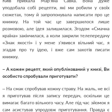
Київ приїхала Мар’яна Савка. Вона дуже
уподобала собі рецепти, які ми робили у своїх
сюжетах, тому й запропонувала написати про це
книжку. На той час це завершилося лише
розмовою, але ідея залишилася. Згодом «Смачна
країна» закінчилася, а коли закрили телепередачу
«Знак якості» і у мене з’явився вільний час, я
згадав про ту ідею, і вже сам захотів писати
книжку.
– А кожен рецепт, який опублікований у книзі, Ви
особисто спробували приготувати?
– На смак спробував кожну страву. На жаль, не всі
я приготував після запису передач, оскільки це
вимагає багато вільного часу. Але під час зйомок я
сам асистував упродовж приготування. Правда є