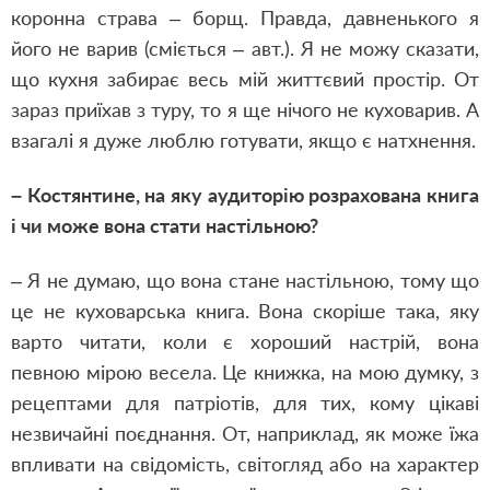
коронна страва – борщ. Правда, давненького я
його не варив (сміється – авт.). Я не можу сказати,
що кухня забирає весь мій життєвий простір. От
зараз приїхав з туру, то я ще нічого не куховарив. А
взагалі я дуже люблю готувати, якщо є натхнення.
– Костянтине, на яку аудиторію розрахована книга
і чи може вона стати настільною?
– Я не думаю, що вона стане настільною, тому що
це не куховарська книга. Вона скоріше така, яку
варто читати, коли є хороший настрій, вона
певною мірою весела. Це книжка, на мою думку, з
рецептами для патріотів, для тих, кому цікаві
незвичайні поєднання. От, наприклад, як може їжа
впливати на свідомість, світогляд або на характер