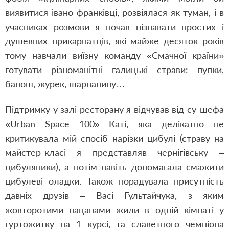
виявитися івано-франківці, розвіялася як туман, і в
учасниках розмови я почав пізнавати простих і
душевних прикарпатців, які майже десяток років
тому навчали виїзну команду «Смачної країни»
готувати різноманітні галицькі страви: пупки,
банош, журек, шарпанину…
Підтримку у залі ресторану я відчував від су-шефа
«Urban Space 100» Каті, яка делікатно не
критикувала мій спосіб нарізки цибулі (страву на
майстер-класі я представляв чернігівську –
цибуляники), а потім навіть допомагала смажити
цибулеві оладки. Також порадувала присутність
давніх друзів – Васі Гультайчука, з яким
жовторотими пацанами жили в одній кімнаті у
гуртожитку на 1 курсі, та славетного чемпіона