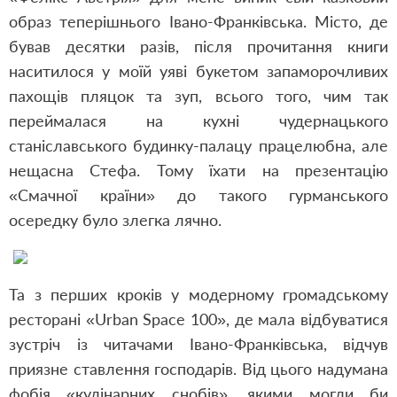
образ теперішнього Івано-Франківська. Місто, де
бував десятки разів, після прочитання книги
наситилося у моїй уяві букетом запаморочливих
пахощів пляцок та зуп, всього того, чим так
переймалася на кухні чудернацького
станіславського будинку-палацу працелюбна, але
нещасна Стефа. Тому їхати на презентацію
«Смачної країни» до такого гурманського
осередку було злегка лячно.
Та з перших кроків у модерному громадському
ресторані «Urban Space 100», де мала відбуватися
зустріч із читачами Івано-Франківська, відчув
приязне ставлення господарів. Від цього надумана
фобія «кулінарних снобів», якими могли би