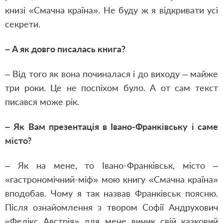
книзі «Смачна країна». Не буду ж я відкривати усі
секрети.
– А як довго писалась книга?
– Від того як вона починалася і до виходу – майже
три роки. Це не поспіхом було. А от сам текст
писався може рік.
– Як Вам презентація в Івано-Франківську і саме
місто?
– Як на мене, то Івано-Франківськ, місто –
«гастрономічний-міф» мою книгу «Смачна країна»
вподобав. Чому я так назвав Франківськ поясню.
Після ознайомлення з твором Софії Андрухович
«Фелікс Австрія» для мене виник свій казковий