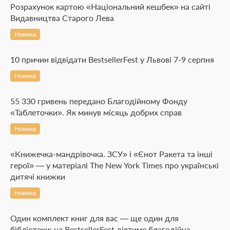
Розрахунок картою «Національний кешбек» на сайті
Видавництва Старого Лева
Новина
10 причин відвідати BestsellerFest у Львові 7-9 серпня
Новина
55 330 гривень передано Благодійному Фонду
«Таблеточки». Як минув місяць добрих справ
Новина
«Книжечка-мандрівочка. ЗСУ» і «Єнот Ракета та інші
герої» — у матеріалі The New York Times про українські
дитячі книжки
Новина
Один комплект книг для вас — ще один для
бібліотеки: на BestsellerFest діятиме благодійна