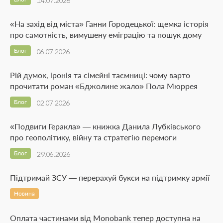
14.07.2026
«На захід від міста» Ганни Городецької: щемка історія
про самотність, вимушену еміграцію та пошук дому
Блог
06.07.2026
Рій думок, іронія та сімейні таємниці: чому варто
прочитати роман «Бджолине жало» Пола Мюррея
Блог
02.07.2026
«Подвиги Геракла» — книжка Данила Лубківського
про геополітику, війну та стратегію перемоги
Блог
29.06.2026
Підтримай ЗСУ — перерахуй букси на підтримку армії
Новина
Оплата частинами від Monobank тепер доступна на