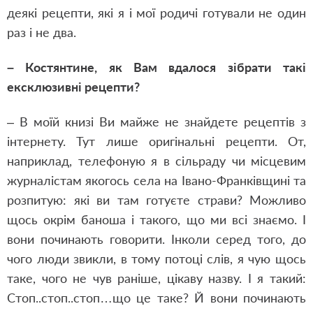
деякі рецепти, які я і мої родичі готували не один
раз і не два.
– Костянтине, як Вам вдалося зібрати такі
ексклюзивні рецепти?
– В моїй книзі Ви майже не знайдете рецептів з
інтернету. Тут лише оригінальні рецепти. От,
наприклад, телефоную я в сільраду чи місцевим
журналістам якогось села на Івано-Франківщині та
розпитую: які ви там готуєте страви? Можливо
щось окрім баноша і такого, що ми всі знаємо. І
вони починають говорити. Інколи серед того, до
чого люди звикли, в тому потоці слів, я чую щось
таке, чого не чув раніше, цікаву назву. І я такий:
Стоп..стоп..стоп…що це таке? Й вони починають