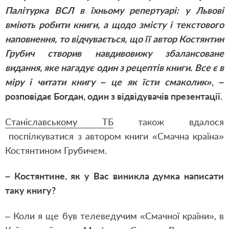
Палітурка ВСЛ в їхньому репертуарі: у Львові
вміють робити книги, а щодо змісту і текстового
наповнення, то відчувається, що її автор Костянтин
Грубич створив навдивовижу збалансоване
видання, яке нагадує один з рецептів книги. Все є в
міру і читати книгу – це як їсти смаколик»
, –
розповідає Богдан, один з відвідувачів презентації.
Станіславському ТБ
також вдалося
поспілкуватися з автором книги «Смачна країна»
Костянтином Грубичем.
– Костянтине, як у Вас виникла думка написати
таку книгу?
– Коли я ще був телеведучим «Смачної країни», в