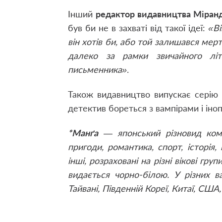
Інший
редактор видавництва Міран
був би не в захваті від такої ідеї:
«Ві
він хотів би, або той залишався ме
далеко за рамки звичайного літ
письменника»
.
Також видавництво випускає серію
детектив бореться з вампірами і ін
*Манґа
— японський різновид комікс
пригоди, романтика, спорт, історія,
інші, розраховані на різні вікові гр
видається чорно-білою. У різних ва
Тайвані, Південній Кореї, Китаї, США,