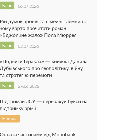
Блог
06.07.2026
Рій думок, іронія та сімейні таємниці:
чому варто прочитати роман
«Бджолине жало» Пола Мюррея
Блог
02.07.2026
«Подвиги Геракла» — книжка Данила
Лубківського про геополітику, війну
та стратегію перемоги
Блог
29.06.2026
Підтримай ЗСУ — перерахуй букси на
підтримку армії
Новина
Оплата частинами від Monobank