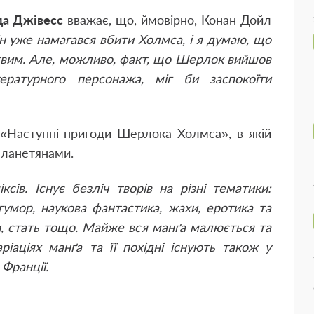
да Джівесс
вважає, що, ймовірно, Конан Дойл
н уже намагався вбити Холмса, і я думаю, що
ртвим. Але, можливо, факт, що Шерлок вийшов
ературного персонажа, міг би заспокоїти
 «Наступні пригоди Шерлока Холмса», в якій
опланетянами.
ів. Існує безліч творів на різні тематики:
 гумор, наукова фантастика, жахи, еротика та
упи, стать тощо. Майже вся манґа малюється та
ріаціях манґа та її похідні існують також у
 Франції.