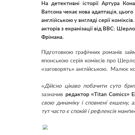
На детективні історії Артура Ко
Ватсона чекає нова адаптація, цьог
англійською у вигляді серії коміксі
акторів з екранізації від ВВС: Шерл
Фрімана.
Підготовкою графічних романів зай
японською серія коміксів про Шерло
«заговорять» англійською. Малює ком
«Дійсно цікаво побачити суто брит
зазначив
редактор «Titan Comics»
свою динаміку і сповнені екшену, 
тут часто є спокій і рефлексія манґи»