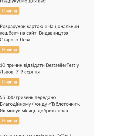
Надрукуємо для вас!
Новина
Розрахунок картою «Національний
кешбек» на сайті Видавництва
Старого Лева
Новина
10 причин відвідати BestsellerFest у
Львові 7-9 серпня
Новина
55 330 гривень передано
Благодійному Фонду «Таблеточки».
Як минув місяць добрих справ
Новина
«Книжечка-мандрівочка. ЗСУ» і