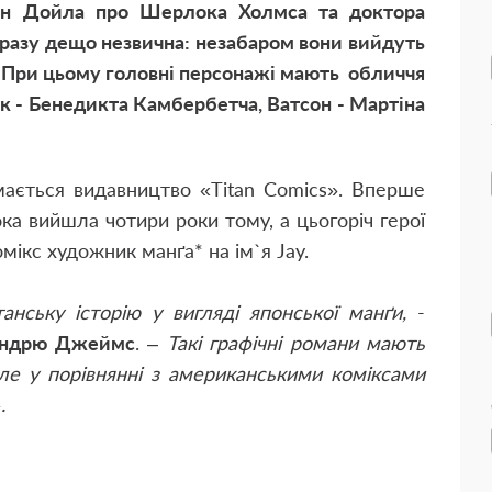
нан Дойла про Шерлока Холмса та доктора
о разу дещо незвична: незабаром вони вийдуть
в. При цьому головні персонажі мають обличчя
ок - Бенедикта Камбербетча, Ватсон - Мартіна
мається видавництво «Titan Comics». Вперше
ка вийшла чотири роки тому, а цьогоріч герої
ікс художник манґа* на ім`я Jay.
анську історію у вигляді японської манґи,
-
 Ендрю Джеймс
. –
Такі графічні романи мають
але у порівнянні з американськими коміксами
.