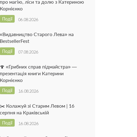
про магію, ліси та долю з Катериною
Корнієнко
Події
06.08.2026
«Видавництво Старого Лева» на
BestsellerFest
Події
07.08.2026
🍄 «Грибних справ підмайстра» —
презентація книги Катерини
Корнієнко
Події
16.08.2026
✂️ Колажуй зі Старим Левом | 16
серпня на Краківській
Події
16.08.2026