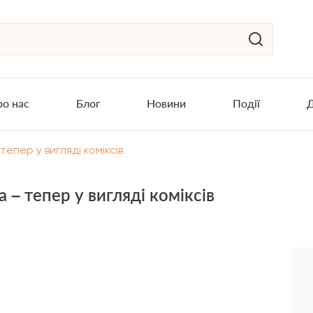
о нас
Блог
Новини
Події
Д
епер у вигляді коміксів
 – тепер у вигляді коміксів