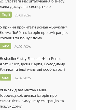
📈 Стратегії масштабування бізнесу:
жива дискусія з експерткою
Події
23.08.2026
5 причин прочитати роман «Бруклін»
Колма Тойбіна: історія про еміграцію,
кохання та пошук дому
Блог
24.07.2026
BestsellerFest у Львові: Жан Рено,
Артем Чех, Ірена Карпа, Володимир
Кличко та інші культові особистості
Блог
14.07.2026
«На захід від міста» Ганни
Городецької: щемка історія про
самотність, вимушену еміграцію та
пошук дому